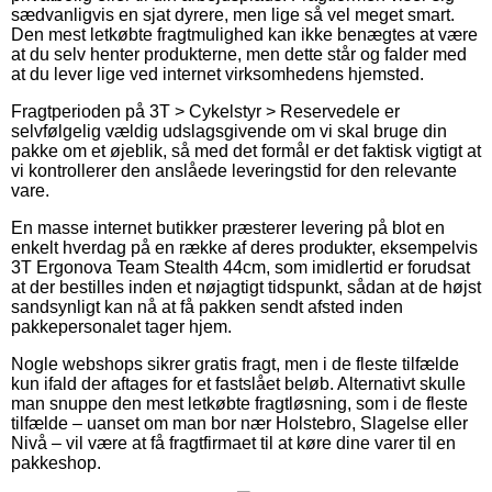
sædvanligvis en sjat dyrere, men lige så vel meget smart.
Den mest letkøbte fragtmulighed kan ikke benægtes at være
at du selv henter produkterne, men dette står og falder med
at du lever lige ved internet virksomhedens hjemsted.
Fragtperioden på 3T > Cykelstyr > Reservedele er
selvfølgelig vældig udslagsgivende om vi skal bruge din
pakke om et øjeblik, så med det formål er det faktisk vigtigt at
vi kontrollerer den anslåede leveringstid for den relevante
vare.
En masse internet butikker præsterer levering på blot en
enkelt hverdag på en række af deres produkter, eksempelvis
3T Ergonova Team Stealth 44cm, som imidlertid er forudsat
at der bestilles inden et nøjagtigt tidspunkt, sådan at de højst
sandsynligt kan nå at få pakken sendt afsted inden
pakkepersonalet tager hjem.
Nogle webshops sikrer gratis fragt, men i de fleste tilfælde
kun ifald der aftages for et fastslået beløb. Alternativt skulle
man snuppe den mest letkøbte fragtløsning, som i de fleste
tilfælde – uanset om man bor nær Holstebro, Slagelse eller
Nivå – vil være at få fragtfirmaet til at køre dine varer til en
pakkeshop.