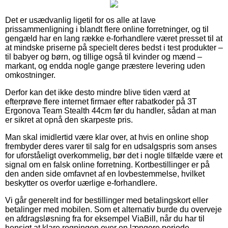
Det er usædvanlig ligetil for os alle at lave
prissammenligning i blandt flere online forretninger, og til
gengæld har en lang række e-forhandlere været presset til at
at mindske priserne på specielt deres bedst i test produkter –
til babyer og børn, og tillige også til kvinder og mænd –
markant, og endda nogle gange præstere levering uden
omkostninger.
Derfor kan det ikke desto mindre blive tiden værd at
efterprøve flere internet firmaer efter rabatkoder på 3T
Ergonova Team Stealth 44cm før du handler, sådan at man
er sikret at opnå den skarpeste pris.
Man skal imidlertid være klar over, at hvis en online shop
frembyder deres varer til salg for en udsalgspris som anses
for uforståeligt overkommelig, bør det i nogle tilfælde være et
signal om en falsk online forretning. Kortbestillinger er på
den anden side omfavnet af en lovbestemmelse, hvilket
beskytter os overfor uærlige e-forhandlere.
Vi går generelt ind for bestillinger med betalingskort eller
betalinger med mobilen. Som et alternativ burde du overveje
en afdragsløsning fra for eksempel ViaBill, når du har til
hensigt at klare regningen over en længere periode.