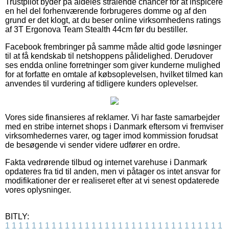
Trustpilot byder på aldeles strålende chancer for at inspicere
en hel del forhenværende forbrugeres domme og af den
grund er det klogt, at du beser online virksomhedens ratings
af 3T Ergonova Team Stealth 44cm før du bestiller.
Facebook frembringer på samme måde altid gode løsninger
til at få kendskab til netshoppens pålidelighed. Derudover
ses endda online forretninger som giver kunderne mulighed
for at forfatte en omtale af købsoplevelsen, hvilket tilmed kan
anvendes til vurdering af tidligere kunders oplevelser.
Vores side finansieres af reklamer. Vi har faste samarbejder
med en stribe internet shops i Danmark eftersom vi fremviser
virksomhedernes varer, og tager imod kommission forudsat
de besøgende vi sender videre udfører en ordre.
Fakta vedrørende tilbud og internet varehuse i Danmark
opdateres fra tid til anden, men vi påtager os intet ansvar for
modifikationer der er realiseret efter at vi senest opdaterede
vores oplysninger.
BITLY:
1
1
1
1
1
1
1
1
1
1
1
1
1
1
1
1
1
1
1
1
1
1
1
1
1
1
1
1
1
1
1
1
1