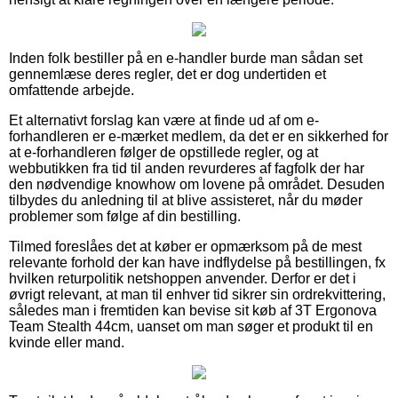
Inden folk bestiller på en e-handler burde man sådan set
gennemlæse deres regler, det er dog undertiden et
omfattende arbejde.
Et alternativt forslag kan være at finde ud af om e-
forhandleren er e-mærket medlem, da det er en sikkerhed for
at e-forhandleren følger de opstillede regler, og at
webbutikken fra tid til anden revurderes af fagfolk der har
den nødvendige knowhow om lovene på området. Desuden
tilbydes du anledning til at blive assisteret, når du møder
problemer som følge af din bestilling.
Tilmed foreslåes det at køber er opmærksom på de mest
relevante forhold der kan have indflydelse på bestillingen, fx
hvilken returpolitik netshoppen anvender. Derfor er det i
øvrigt relevant, at man til enhver tid sikrer sin ordrekvittering,
således man i fremtiden kan bevise sit køb af 3T Ergonova
Team Stealth 44cm, uanset om man søger et produkt til en
kvinde eller mand.