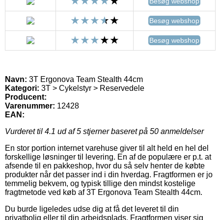
Besøg webshop
Besøg webshop
Besøg webshop
Navn:
3T Ergonova Team Stealth 44cm
Kategori:
3T > Cykelstyr > Reservedele
Producent:
Varenummer:
12428
EAN:
Vurderet til
4.1
ud af 5 stjerner baseret på
50
anmeldelser
En stor portion internet varehuse giver til alt held en hel del
forskellige løsninger til levering. En af de populære er p.t. at
afsende til en pakkeshop, hvor du så selv henter de købte
produkter når det passer ind i din hverdag. Fragtformen er jo
temmelig bekvem, og typisk tillige den mindst kostelige
fragtmetode ved køb af 3T Ergonova Team Stealth 44cm.
Du burde ligeledes udse dig at få det leveret til din
privatbolig eller til din arbejdsplads. Fragtformen viser sig