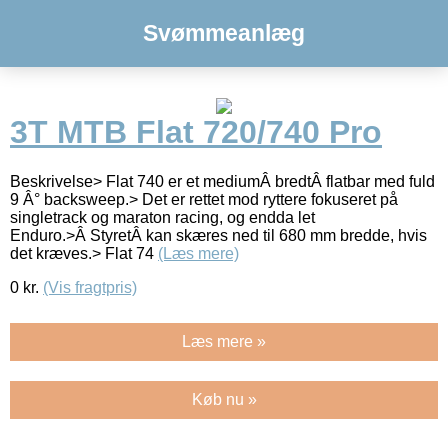
Svømmeanlæg
3T MTB Flat 720/740 Pro
Beskrivelse> Flat 740 er et mediumÂ bredtÂ flatbar med fuld
9 Â° backsweep.> Det er rettet mod ryttere fokuseret på
singletrack og maraton racing, og endda let
Enduro.>Â StyretÂ kan skæres ned til 680 mm bredde, hvis
det kræves.> Flat 74
(Læs mere)
0
kr.
(Vis fragtpris)
Læs mere »
Køb nu »