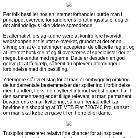
Før folk bestiller hos en internet forhandler burde man i
princippet overveje forhandlerens forretningsaftale, dog er
det almindeligvis ikke videre spændende.
Et alternativt forslag kunne være at kontrollere hvorvidt
webshoppen er tilsluttet e-mærket, grundet at det er en
sikring om at e-forretningen accepterer de officielle regler, og
at internet butikken af og til overværes af specialister der er
meget bekendte med reglerne. Dette er desuden en god
genvej til at få hjælp, såfremt du oplever udfordringer i
forbindelse med din bestilling.
Yderligere slår vi et slag for at man er omhyggelig omkring
de fundamentale bestemmelser der spiller ind i forbindelse
med handlen, f.eks. den bytteret internet webshoppen har. I
den sammenhæng er det tillige relevant, at man permanent
bevarer ens e-mail kvittering, så man fremadrettet kan
bevidne sin shopping af 3T MTB Flat 720/740 Pro, uanset
om man skal købe en gave til en herre eller dame.
Trustpilot præsterer relativt fine chancer for at inspicere