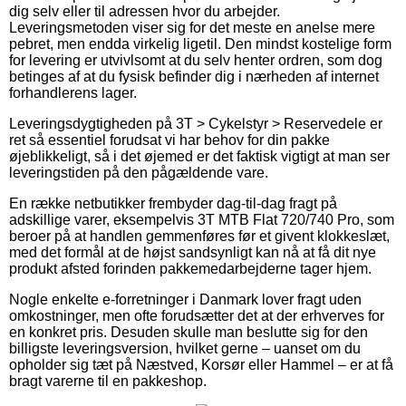
dig selv eller til adressen hvor du arbejder.
Leveringsmetoden viser sig for det meste en anelse mere
pebret, men endda virkelig ligetil. Den mindst kostelige form
for levering er utvivlsomt at du selv henter ordren, som dog
betinges af at du fysisk befinder dig i nærheden af internet
forhandlerens lager.
Leveringsdygtigheden på 3T > Cykelstyr > Reservedele er
ret så essentiel forudsat vi har behov for din pakke
øjeblikkeligt, så i det øjemed er det faktisk vigtigt at man ser
leveringstiden på den pågældende vare.
En række netbutikker frembyder dag-til-dag fragt på
adskillige varer, eksempelvis 3T MTB Flat 720/740 Pro, som
beroer på at handlen gemmenføres før et givent klokkeslæt,
med det formål at de højst sandsynligt kan nå at få dit nye
produkt afsted forinden pakkemedarbejderne tager hjem.
Nogle enkelte e-forretninger i Danmark lover fragt uden
omkostninger, men ofte forudsætter det at der erhverves for
en konkret pris. Desuden skulle man beslutte sig for den
billigste leveringsversion, hvilket gerne – uanset om du
opholder sig tæt på Næstved, Korsør eller Hammel – er at få
bragt varerne til en pakkeshop.