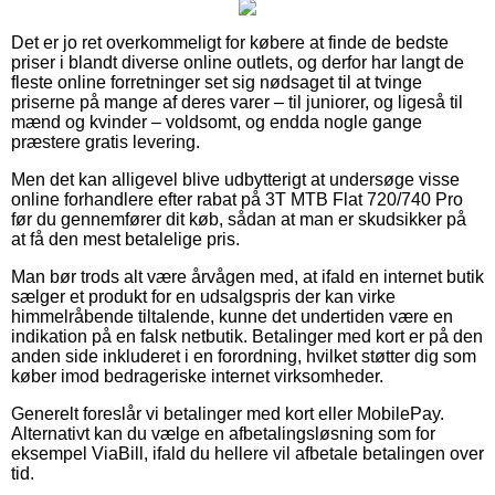
Det er jo ret overkommeligt for købere at finde de bedste
priser i blandt diverse online outlets, og derfor har langt de
fleste online forretninger set sig nødsaget til at tvinge
priserne på mange af deres varer – til juniorer, og ligeså til
mænd og kvinder – voldsomt, og endda nogle gange
præstere gratis levering.
Men det kan alligevel blive udbytterigt at undersøge visse
online forhandlere efter rabat på 3T MTB Flat 720/740 Pro
før du gennemfører dit køb, sådan at man er skudsikker på
at få den mest betalelige pris.
Man bør trods alt være årvågen med, at ifald en internet butik
sælger et produkt for en udsalgspris der kan virke
himmelråbende tiltalende, kunne det undertiden være en
indikation på en falsk netbutik. Betalinger med kort er på den
anden side inkluderet i en forordning, hvilket støtter dig som
køber imod bedrageriske internet virksomheder.
Generelt foreslår vi betalinger med kort eller MobilePay.
Alternativt kan du vælge en afbetalingsløsning som for
eksempel ViaBill, ifald du hellere vil afbetale betalingen over
tid.