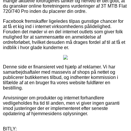
mange aktuelle forbrugeres tanker og herved er det godt, at
du gransker online forretningens vurderinger af 3T MTB Flat
720/740 Pro inden du placerer din ordre.
Facebook fremskaffer ligeledes tilpas gunstige chancer for
at få et kig ind i internet virksomhedens pålidelighed.
Foruden det møder vi en del internet outlets som giver folk
mulighed for at sammensætte en anmeldelse af
ordreforløbet, hvilket desuden må drages fordel af til at få et
indblik i hvor glade kunderne er.
Denne side er finansieret ved hjælp af reklamer. Vi har
samarbejdsaftaler med massevis af shops på nettet og
publicerer butikkernes tilbud, og indhenter kommission i
tilfælde af at en bruger fra vores website fuldfører en
bestilling.
Anvisninger om produkter og internet forhandlere
vedligeholdes fra tid til anden, men vi giver ingen garanti
imod justeringer der er implementeret efter seneste
opdatering af hjemmesidens oplysninger.
BITLY: