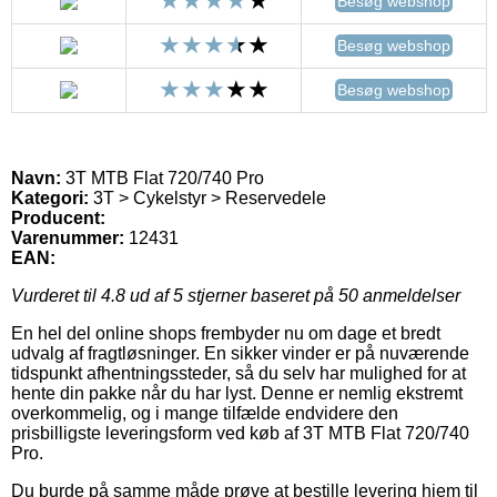
Besøg webshop
Besøg webshop
Besøg webshop
Navn:
3T MTB Flat 720/740 Pro
Kategori:
3T > Cykelstyr > Reservedele
Producent:
Varenummer:
12431
EAN:
Vurderet til
4.8
ud af 5 stjerner baseret på
50
anmeldelser
En hel del online shops frembyder nu om dage et bredt
udvalg af fragtløsninger. En sikker vinder er på nuværende
tidspunkt afhentningssteder, så du selv har mulighed for at
hente din pakke når du har lyst. Denne er nemlig ekstremt
overkommelig, og i mange tilfælde endvidere den
prisbilligste leveringsform ved køb af 3T MTB Flat 720/740
Pro.
Du burde på samme måde prøve at bestille levering hjem til