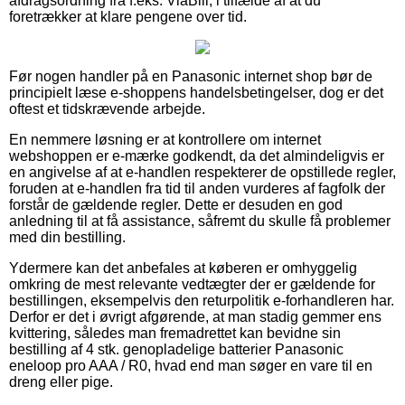
afdragsordning fra f.eks. ViaBill, i tilfælde af at du
foretrækker at klare pengene over tid.
Før nogen handler på en Panasonic internet shop bør de
principielt læse e-shoppens handelsbetingelser, dog er det
oftest et tidskrævende arbejde.
En nemmere løsning er at kontrollere om internet
webshoppen er e-mærke godkendt, da det almindeligvis er
en angivelse af at e-handlen respekterer de opstillede regler,
foruden at e-handlen fra tid til anden vurderes af fagfolk der
forstår de gældende regler. Dette er desuden en god
anledning til at få assistance, såfremt du skulle få problemer
med din bestilling.
Ydermere kan det anbefales at køberen er omhyggelig
omkring de mest relevante vedtægter der er gældende for
bestillingen, eksempelvis den returpolitik e-forhandleren har.
Derfor er det i øvrigt afgørende, at man stadig gemmer ens
kvittering, således man fremadrettet kan bevidne sin
bestilling af 4 stk. genopladelige batterier Panasonic
eneloop pro AAA / R0, hvad end man søger en vare til en
dreng eller pige.