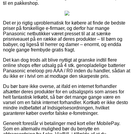
til en pakkeshop.
Det er jo rigtig uproblematisk for købere at finde de bedste
priser på forskellige e-firmaer, og derfor har mange
Panasonic netbutikker været presset til at at sænke
prisniveauet på en række af deres produkter – til børn og
babyer, og ligeså til herrer og damer – enormt, og endda
nogle gange frembyde gratis fragt.
Det kan dog trods alt blive nyttigt at granske indtil flere
online shops efter udsalg på 4 stk. genopladelige batterier
Panasonic eneloop pro AAA / R0 inden du handler, sådan at
du ikke er i tvivl om at modtage den skarpeste pris.
Du bør bare ikke overse, at ifald en internet forhandler
afsætter deres produkter for en udsalgspris som anses for
helt fantastisk letkøbt, så bør det mange gange være en
varsel om en falsk internet forhandler. Kortkøb er ikke desto
mindre indbefattet af Indsigelsesordningen, hvilket
garanterer køber overfor falske e-forretninger.
Generelt foreslår vi betalinger med kort eller MobilePay.
Som en alternativ mulighed bør du benytte en