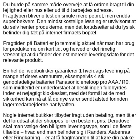
Du burde på samme måde overveje at få ordren bragt til din
lejlighed eller hus eller ud til dit arbejdes adresse.
Fragttypen bliver oftest en smule mere pebret, men endda
super bekvem. Den mindst kostelige løsning er utvivlsomt at
du selv henter produkterne, men det forudsætter at du fysisk
befinder dig tæt på internet firmaets bopæl.
Fragttiden på Batteri er jo temmelig aktuel når man har brug
for produkterne om kort tid, og herved er det rimelig
væsentligt at du finder den estimerede leveringsdato for det
relevante produkt.
En hel del webbutikker garanterer 1 hverdags levering på
mange af deres varenumre, eksempelvis 4 stk.
genopladelige batterier Panasonic eneloop pro AAA / R0,
som imidlertid er underforstået at bestillingen fuldbyrdes
inden et nøjagtigt klokkeslæt, med det formål at de med
sikkerhed kan nå at få de nye varer sendt afsted forinden
lagermedarbejderne har fyraften.
Nogle internet butikker tilbyder fragt uden betaling, men tit er
det forudsat at der shoppes for en bestemt pris. Derudover
skal man vælge den billigste leveringstype, som i de fleste
tilfælde – hvad end man befinder sig i Randers, Aabenraa
eller Ringkøbing – er at få fragtmanden til at køre din pakke