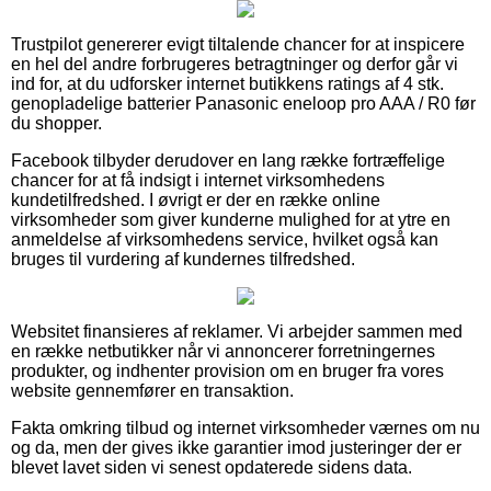
Trustpilot genererer evigt tiltalende chancer for at inspicere
en hel del andre forbrugeres betragtninger og derfor går vi
ind for, at du udforsker internet butikkens ratings af 4 stk.
genopladelige batterier Panasonic eneloop pro AAA / R0 før
du shopper.
Facebook tilbyder derudover en lang række fortræffelige
chancer for at få indsigt i internet virksomhedens
kundetilfredshed. I øvrigt er der en række online
virksomheder som giver kunderne mulighed for at ytre en
anmeldelse af virksomhedens service, hvilket også kan
bruges til vurdering af kundernes tilfredshed.
Websitet finansieres af reklamer. Vi arbejder sammen med
en række netbutikker når vi annoncerer forretningernes
produkter, og indhenter provision om en bruger fra vores
website gennemfører en transaktion.
Fakta omkring tilbud og internet virksomheder værnes om nu
og da, men der gives ikke garantier imod justeringer der er
blevet lavet siden vi senest opdaterede sidens data.