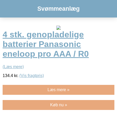
Svømmeanlæg
4 stk. genopladelige
batterier Panasonic
eneloop pro AAA / R0
(Læs mere)
134.4
kr.
(Vis fragtpris)
Læs mere »
Køb nu »