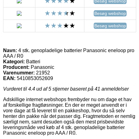
Besøg webshop
Besøg webshop
Besøg webshop
Navn:
4 stk. genopladelige batterier Panasonic eneloop pro
AAA / R0
Kategori:
Batteri
Producent:
Panasonic
Varenummer:
21952
EAN:
5410853052609
Vurderet til
4.4
ud af 5 stjerner baseret på
41
anmeldelser
Adskillige internet webshops frembyder nu om dage et hav
af forskellige fragtløsninger. En der er meget anvendt er i
vore dage at få leveret til en pakkeshop, hvor du så selv
henter din pakke når det passer dig. Fragtmetoden er nemlig
særligt nem, samt desuden også den mest prisbevidste
leveringsmåde ved køb af 4 stk. genopladelige batterier
Panasonic eneloop pro AAA / R0.