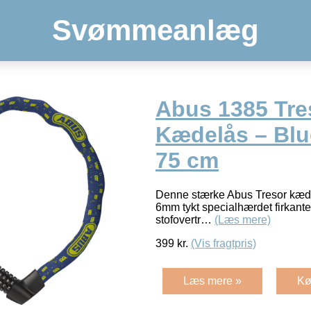
Svømmeanlæg
Abus 1385 Tre
Kædelås – Blu
75 cm
Denne stærke Abus Tresor kæde
6mm tykt specialhærdet firkantet
stofovertr…
(Læs mere)
399
kr.
(Vis fragtpris)
Læs mere »
Kø