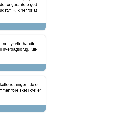
 derfor garantere god
dstyr. Klik her for at
erne cykelforhandler
til hverdagsbrug. Klik
lforretninger - de er
mmen forelsket i cykler.