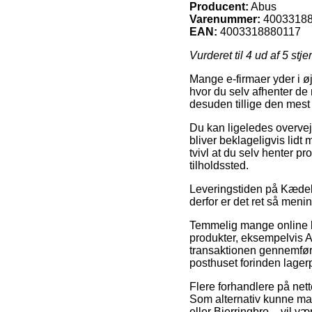
Producent:
Abus
Varenummer:
4003318
EAN:
4003318880117
Vurderet til
4
ud af 5 stje
Mange e-firmaer yder i øj
hvor du selv afhenter de 
desuden tillige den mest
Du kan ligeledes overveje
bliver beklageligvis lidt
tvivl at du selv henter p
tilholdssted.
Leveringstiden på Kædelå
derfor er det ret så men
Temmelig mange online 
produkter, eksempelvis 
transaktionen gennemføres
posthuset forinden lager
Flere forhandlere på nett
Som alternativ kunne man
eller Bjerringbro – vil væ