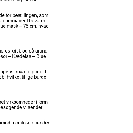
e for bestillingen, som
 man permanent bevarer
Blue mask – 75 cm, hvad
geres kritik og på grund
resor – Kædelås – Blue
hoppens troværdighed. I
, hvilket tillige burde
et virksomheder i form
n besøgende vi sender
 imod modifikationer der