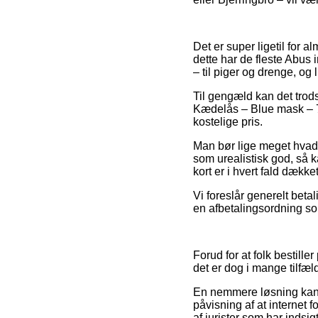
Det er super ligetil for 
dette har de fleste Abus 
– til piger og drenge, og
Til gengæld kan det trods 
Kædelås – Blue mask – 75
kostelige pris.
Man bør lige meget hvad 
som urealistisk god, så 
kort er i hvert fald dække
Vi foreslår generelt beta
en afbetalingsordning som 
Forud for at folk bestil
det er dog i mange tilfæ
En nemmere løsning kan de
påvisning af at internet 
af jurister som har indsi