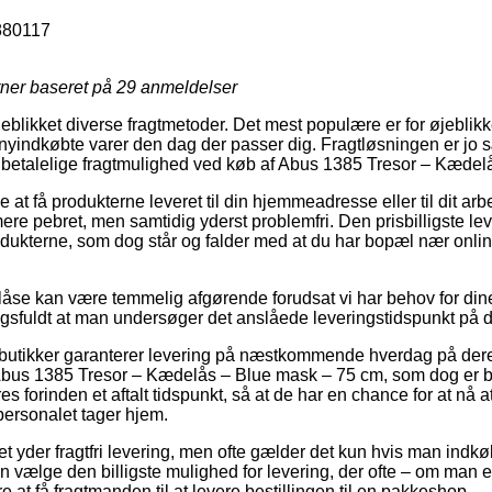
880117
rner baseret på
29
anmeldelser
eblikket diverse fragtmetoder. Det mest populære er for øjeblikk
nyindkøbte varer den dag der passer dig. Fragtløsningen er jo sæ
 betalelige fragtmulighed ved køb af Abus 1385 Tresor – Kædel
 at få produkterne leveret til din hjemmeadresse eller til dit a
 mere pebret, men samtidig yderst problemfri. Den prisbilligste 
rodukterne, som dog står og falder med at du har bopæl nær onli
se kan være temmelig afgørende forudsat vi har behov for dine
ingsfuldt at man undersøger det anslåede leveringstidspunkt på
butikker garanterer levering på næstkommende hverdag på der
Abus 1385 Tresor – Kædelås – Blue mask – 75 cm, som dog er be
 forinden et aftalt tidspunkt, så at de har en chance for at nå a
personalet tager hjem.
et yder fragtfri levering, men ofte gælder det kun hvis man indkø
 vælge den billigste mulighed for levering, der ofte – om man e
re at få fragtmanden til at levere bestillingen til en pakkeshop.