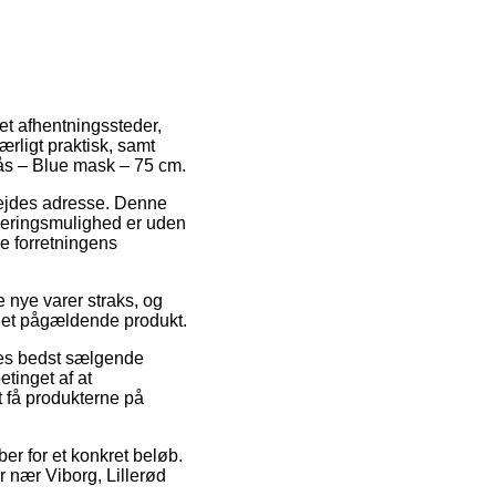
et afhentningssteder,
rligt praktisk, samt
ås – Blue mask – 75 cm.
rbejdes adresse. Denne
leveringsmulighed er uden
ne forretningens
 nye varer straks, og
 det pågældende produkt.
es bedst sælgende
tinget af at
t få produkterne på
ber for et konkret beløb.
r nær Viborg, Lillerød