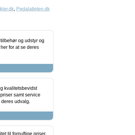
kler.dk
,
Pedalatleten.dk
ltilbehør og udstyr og
 her for at se deres
g kvalitetsbevidst
e priser samt service
e deres udvalg.
et til fornuftige priser.