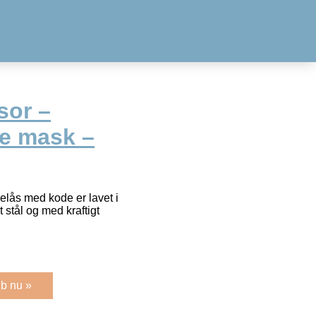
sor –
e mask –
lås med kode er lavet i
 stål og med kraftigt
b nu »