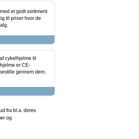
 med et godt sortiment
g til priser hvor de
alg.
f cykelhjelme til
lhjelme er CE-
 bestille gennem dem.
 fra bl.a. deres
mer og