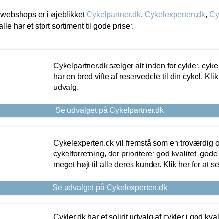
webshops er i øjeblikket
Cykelpartner.dk
,
Cykelexperten.dk
,
Cy
alle har et stort sortiment til gode priser.
Cykelpartner.dk sælger alt inden for cykler, cyke
har en bred vifte af reservedele til din cykel. Klik
udvalg.
Se udvalget på Cykelpartner.dk
Cykelexperten.dk vil fremstå som en troværdig o
cykelforretning, der prioriterer god kvalitet, god
meget højt til alle deres kunder. Klik her for at s
Se udvalget på Cykelexperten.dk
Cykler.dk har et solidt udvalg af cykler i god kvalit