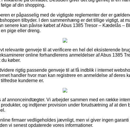
følge af din shopping.
øberen er påpasselig med de vigtigste reglementer der er gældend
ebshoppen tilbyder. I den sammenhæng er det tillige vigtigt, at
 man senere kan påvise købet af Abus 1385 Tresor – Kædelås – 
 en pige eller dreng.
ivt relevante genveje til at verificere en hel del eksisterende bru
 du eksaminerer online forhandlerens anmeldelser af Abus 1385 T
t du køber.
videre rigtig passende genveje til at få indblik i internet webs
ternet handler hvor man kan registrere en anmeldelse af deres køb
r tilfredse kunderne er.
s af annonceindtægter. Vi arbejder sammen med en række intern
s produkter, og indtjener provision under forudsætning af at de
el.
nline firmaer vedligeholdes jævnligt, men vi giver ingen garanti
den vi senest opdaterede vores informationer.