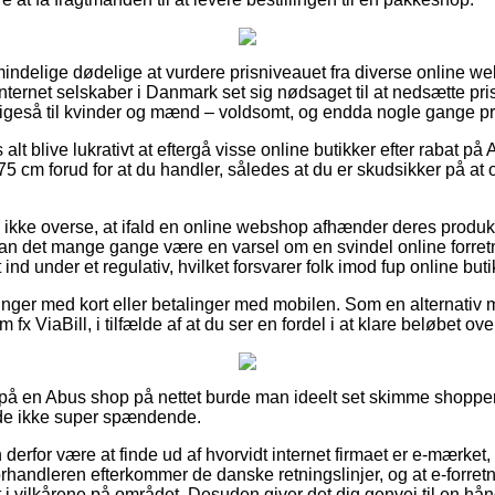
almindelige dødelige at vurdere prisniveauet fra diverse online 
internet selskaber i Danmark set sig nødsaget til at nedsætte pr
 ligeså til kvinder og mænd – voldsomt, og endda nogle gange præ
alt blive lukrativt at eftergå visse online butikker efter rabat p
 cm forud for at du handler, således at du er skudsikker på at
ikke overse, at ifald en online webshop afhænder deres produkte
kan det mange gange være en varsel om en svindel online forretn
t ind under et regulativ, hvilket forsvarer folk imod fup online buti
linger med kort eller betalinger med mobilen. Som en alternativ
fx ViaBill, i tilfælde af at du ser en fordel i at klare beløbet over
ler på en Abus shop på nettet burde man ideelt set skimme shopp
lde ikke super spændende.
rfor være at finde ud af hvorvidt internet firmaet er e-mærket,
forhandleren efterkommer de danske retningslinjer, og at e-forretn
gt i vilkårene på området. Desuden giver det dig genvej til en h