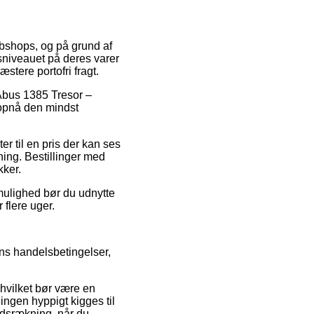
webshops, og på grund af
isniveauet på deres varer
stere portofri fragt.
å Abus 1385 Tresor –
 opnå den mindst
r til en pris der kan ses
ing. Bestillinger med
kker.
 mulighed bør du udnytte
 flere uger.
ens handelsbetingelser,
 hvilket bør være en
ingen hyppigt kigges til
åndsrækning, når du