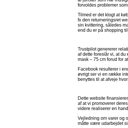
forvoldes problemer som 
Tilmed er det klogt at k
fx den returneringsret w
sin kvittering, således
end du er på shopping til
Trustpilot genererer relat
af dette foreslår vi, at
mask – 75 cm forud for a
Facebook resulterer i end
øvrigt ser vi en række in
benyttes til at afveje hvo
Dette website finansiere
af at vi promoverer dere
videre realiserer en hand
Vejledning om varer og o
måtte være udarbejdet si