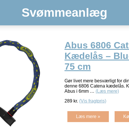
Svømmeanlæg
Abus 6806 Cat
Kædelås – Blu
75 cm
Gør livet mere besværligt for di
denne 6806 Catena kædelås. Kæ
Abus i 6mm …
(Læs mere)
289
kr.
(Vis fragtpris)
Læs mere »
Kø