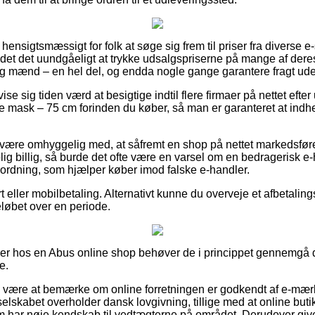
hensigtsmæssigt for folk at søge sig frem til priser fra diverse e
t det uundgåeligt at trykke udsalgspriserne på mange af deres 
 og mænd – en hel del, og endda nogle gange garantere fragt ud
vise sig tiden værd at besigtige indtil flere firmaer på nettet ef
 mask – 75 cm forinden du køber, så man er garanteret at indh
være omhyggelig med, at såfremt en shop på nettet markedsfører b
lig billig, så burde det ofte være en varsel om en bedragerisk e
en ordning, som hjælper køber imod falske e-handler.
eller mobilbetaling. Alternativt kunne du overveje et afbetalingst
løbet over en periode.
ller hos en Abus online shop behøver de i princippet gennemgå de
e.
e være at bemærke om online forretningen er godkendt af e-mærk
selskabet overholder dansk lovgivning, tillige med at online bu
m har nøje kendskab til vedtægterne på området. Derudover giver