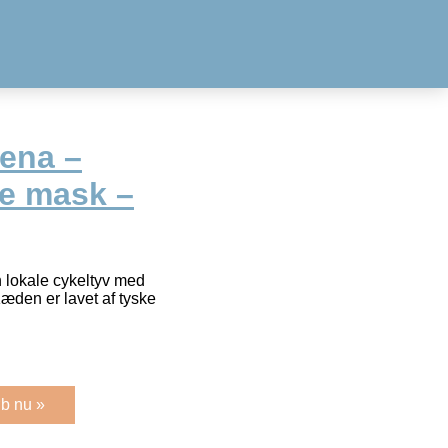
ena –
e mask –
n lokale cykeltyv med
den er lavet af tyske
b nu »