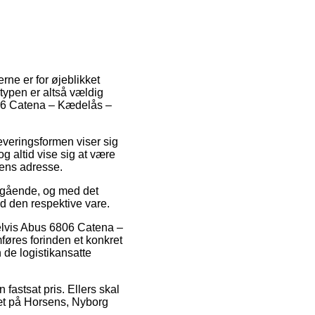
erne er for øjeblikket
stypen er altså vældig
6806 Catena – Kædelås –
Leveringsformen viser sig
g altid vise sig at være
pens adresse.
omgående, og med det
d den respektive vare.
pelvis Abus 6806 Catena –
øres forinden et konkret
 de logistikansatte
 fastsat pris. Ellers skal
tæt på Horsens, Nyborg