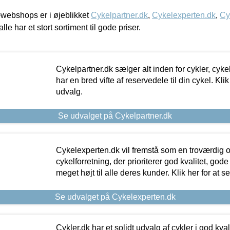
webshops er i øjeblikket
Cykelpartner.dk
,
Cykelexperten.dk
,
Cy
alle har et stort sortiment til gode priser.
Cykelpartner.dk sælger alt inden for cykler, cyke
har en bred vifte af reservedele til din cykel. Klik
udvalg.
Se udvalget på Cykelpartner.dk
Cykelexperten.dk vil fremstå som en troværdig o
cykelforretning, der prioriterer god kvalitet, god
meget højt til alle deres kunder. Klik her for at s
Se udvalget på Cykelexperten.dk
Cykler.dk har et solidt udvalg af cykler i god kvalit