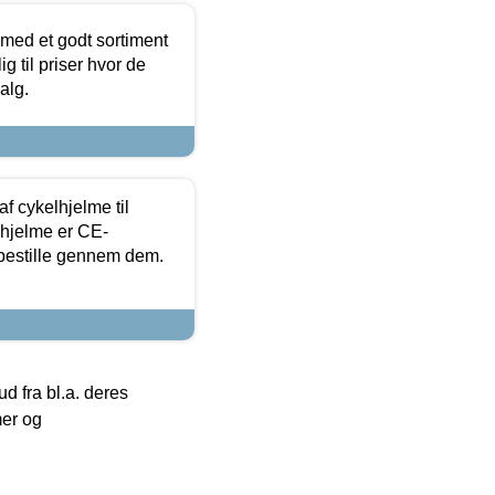
 med et godt sortiment
g til priser hvor de
alg.
f cykelhjelme til
lhjelme er CE-
 bestille gennem dem.
 fra bl.a. deres
mer og