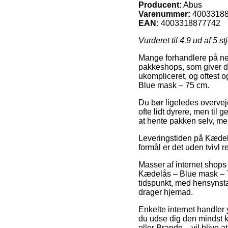
Producent:
Abus
Varenummer:
4003318
EAN:
4003318877742
Vurderet til
4.9
ud af 5 st
Mange forhandlere på nette
pakkeshops, som giver dig 
ukompliceret, og oftest 
Blue mask – 75 cm.
Du bør ligeledes overveje 
ofte lidt dyrere, men til
at hente pakken selv, m
Leveringstiden på Kædel
formål er det uden tvivl
Masser af internet shops
Kædelås – Blue mask – 75
tidspunkt, med hensynstag
drager hjemad.
Enkelte internet handler y
du udse dig den mindst k
eller Brande – vil blive at