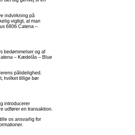
ve indvirkning på
lig vigtigt, at man
Abus 6806 Catena –
ers bedømmelser og af
 Catena – Kædelås – Blue
dlerens pålidelighed.
hvilket tillige bør
g introducerer
re udfører en transaktion.
le os ansvarlig for
ormationer.