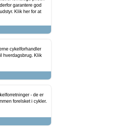
 derfor garantere god
dstyr. Klik her for at
erne cykelforhandler
til hverdagsbrug. Klik
lforretninger - de er
mmen forelsket i cykler.