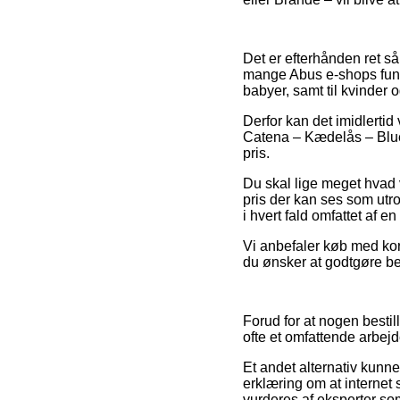
Det er efterhånden ret så 
mange Abus e-shops funde
babyer, samt til kvinder
Derfor kan det imidlertid 
Catena – Kædelås – Blue
pris.
Du skal lige meget hvad 
pris der kan ses som utro
i hvert fald omfattet af 
Vi anbefaler køb med kort 
du ønsker at godtgøre be
Forud for at nogen besti
ofte et omfattende arbejd
Et andet alternativ kunn
erklæring om at internet 
vurderes af eksperter so