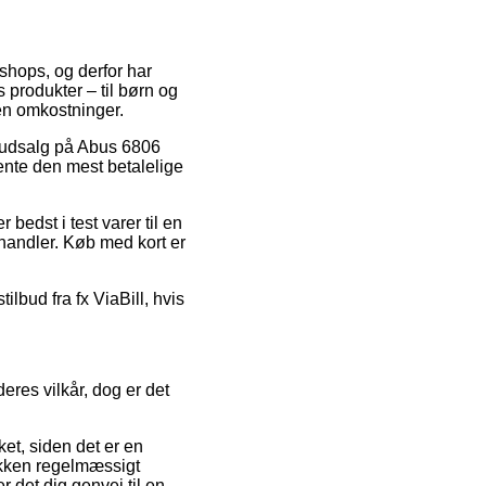
-shops, og derfor har
produkter – til børn og
en omkostninger.
ter udsalg på Abus 6806
ente den mest betalelige
edst i test varer til en
-handler. Køb med kort er
ilbud fra fx ViaBill, hvis
res vilkår, dog er det
et, siden det er en
tikken regelmæssigt
 det dig genvej til en