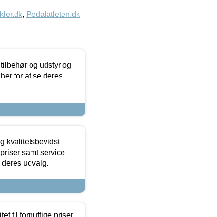
kler.dk
,
Pedalatleten.dk
ltilbehør og udstyr og
 her for at se deres
g kvalitetsbevidst
e priser samt service
e deres udvalg.
et til fornuftige priser.