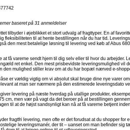
877742
jerner baseret på
31
anmeldelser
t tilbyder i øjeblikket et stort udvalg af fragttyper. En af favoritt
fleksibiliteten til at hente bestillingen når du har tid. Levering
også den mest betalelige løsning til levering ved køb af Abus 
at få varerne sendt hjem til dig selv eller til hvor du arbejder. 
 gengæld ret enkel. Den mest prisbevidste leveringsmulighed vil do
en den mulighed stiller krav om at du har bopæl nærved e-shop
åse er vældig vigtig om vi absolut skal bruge dine nye varer 
 relevant at man ser nærmere på den estimerede leveringsdato ve
 giver levering på næste hverdag på utallige produkter, eksem
 cm, men vær på vagt da det beroer på at bestillingen gennemf
en til at de højst sandsynligt kan nå at få varerne betjent inden
der fragtfri levering, men ofte er det forudsat at du shopper for en
ostelige leveringsmanér, der tit – uanset om man befinder sig 
 få dem til at bringe ordren til et udleveringssted.