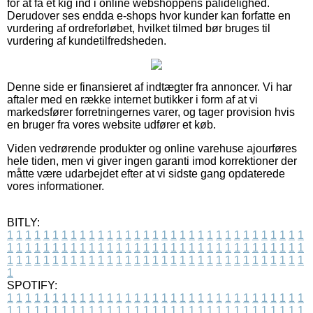
for at få et kig ind i online webshoppens pålidelighed.
Derudover ses endda e-shops hvor kunder kan forfatte en
vurdering af ordreforløbet, hvilket tilmed bør bruges til
vurdering af kundetilfredsheden.
Denne side er finansieret af indtægter fra annoncer. Vi har
aftaler med en række internet butikker i form af at vi
markedsfører forretningernes varer, og tager provision hvis
en bruger fra vores website udfører et køb.
Viden vedrørende produkter og online varehuse ajourføres
hele tiden, men vi giver ingen garanti imod korrektioner der
måtte være udarbejdet efter at vi sidste gang opdaterede
vores informationer.
BITLY:
1
1
1
1
1
1
1
1
1
1
1
1
1
1
1
1
1
1
1
1
1
1
1
1
1
1
1
1
1
1
1
1
1
1
1
1
1
1
1
1
1
1
1
1
1
1
1
1
1
1
1
1
1
1
1
1
1
1
1
1
1
1
1
1
1
1
1
1
1
1
1
1
1
1
1
1
1
1
1
1
1
1
1
1
1
1
1
1
1
1
1
1
1
1
1
1
1
1
1
1
SPOTIFY:
1
1
1
1
1
1
1
1
1
1
1
1
1
1
1
1
1
1
1
1
1
1
1
1
1
1
1
1
1
1
1
1
1
1
1
1
1
1
1
1
1
1
1
1
1
1
1
1
1
1
1
1
1
1
1
1
1
1
1
1
1
1
1
1
1
1