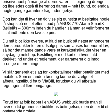
prisniveauet på mange af deres varer – til piger og drenge,
og ligeledes også til herrer og damer – helt i bund, og endda
nogle gange garantere fragt uden gebyr.
Dog kan det til hver en tid vise sig gunstigt at besigtige nogle
få shops på nettet efter tilbud på ABUS 770 Alarm SmartX
Bøjlelås – 300mm inden du handler, så man er velinformeret
til at indhente den laveste pris.
Du må blot ikke overse, at ifald en butik på nettet annoncerer
deres produkter for en udsalgspris som anses for enormt lav,
så bør det mange gange være et karakteristika der viser en
snydagtig netshop. Bestillinger med kort er i hvert fald
dækket ind under et reglement, der garanterer dig imod
uærlige e-forretninger.
Vi slår generelt et slag for kortbetalinger eller betalinger med
mobilen. Som en anden løsning kunne du vælge et
afbetalingstilbud fra fx ViaBill, forudsat du vil afbetale
regningen af flere omgange.
Forud for at folk køber i en ABUS webbutik burde man til
hver en tid gennemse butikkens betingelser, men det er tit et
omfattende projekt.