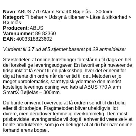
Navn:
ABUS 770 Alarm SmartX Bøjlelås – 300mm
Kategori:
Tilbehør > Udstyr & tilbehør > Låse & sikkerhed >
Bøjlelås
Producent:
ABUS
Varenummer:
89-82360
EAN:
4003318823602
Vurderet til
3.7
ud af 5 stjerner baseret på
29
anmeldelser
Størstedelen af online forretninger foreslår nu til dags en hel
del forskellige leveringsudgaver. En favorit er på nuværende
tidspunkt at få sendt til en pakkeshop, hvor det er nemt for
dig at hente din ordre når der er tid til det. Metoden er jo
meget uproblematisk, samt typisk ydermere den mindst
kostelige leveringsløsning ved køb af ABUS 770 Alarm
SmartX Bøjlelås – 300mm.
Du burde omvendt overveje at få ordren sendt til din bolig
eller til dit arbejde. Fragtmetoden bliver uheldigvis lidt
dyrere, men derudover temmelig overkommelig. Den mest
prisbevidste leveringsmåde vil dog til enhver tid være selv at
hente produkterne, som jo er betinget af at du bor nær online
forhandlerens bopæl.