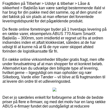
Fragttiden på Tilbehør > Udstyr & tilbehør > Låse &
sikkerhed > Bøjlelås kan være særligt bestemmende ifald vi
har brug for din pakke med det samme, og af den grund er
det faktisk på sin plads at man efterser det forventede
leveringstidspunkt for det pågældende produkt.
De fleste online forretninger byder på 1 hverdags levering på
en række varer, eksempelvis ABUS 770 Alarm SmartX
Bøjlelås – 300mm, som imidlertid er regnet ud fra at ordren
indsendes inden et aftalt klokkeslæt, således at de har
udsigt til at kunne nå at få de nye varer skippet afsted
forinden de logistikansatte får fri.
En række online virksomheder tilbyder gratis fragt, men ofte
under forudsætning af at man shopper for et konkret beløb.
Alternativt kan du udvælge den billigste type af levering,
hvilket gerne – ligegyldigt om man opholder sig nær
Silkeborg, Varde eller Tønder – vil blive at få fragtmanden til
at levere din ordre til et udleveringssted.
Det er jo særdeles enkelt for forbrugerne at finde de bedste
priser på flere e-firmaer, og med det motiv har en lang række
ABUS e-firmaer fundet det uundgåeligt at reducere