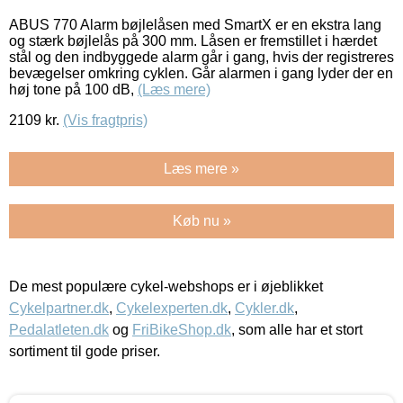
ABUS 770 Alarm bøjlelåsen med SmartX er en ekstra lang
og stærk bøjlelås på 300 mm. Låsen er fremstillet i hærdet
stål og den indbyggede alarm går i gang, hvis der registreres
bevægelser omkring cyklen. Går alarmen i gang lyder der en
høj tone på 100 dB,
(Læs mere)
2109
kr.
(Vis fragtpris)
Læs mere »
Køb nu »
De mest populære cykel-webshops er i øjeblikket
Cykelpartner.dk
,
Cykelexperten.dk
,
Cykler.dk
,
Pedalatleten.dk
og
FriBikeShop.dk
, som alle har et stort
sortiment til gode priser.