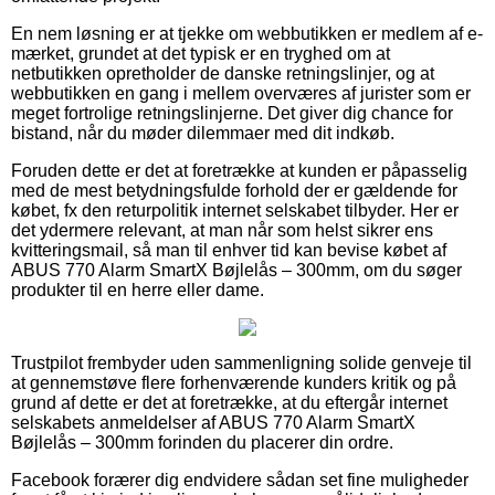
En nem løsning er at tjekke om webbutikken er medlem af e-
mærket, grundet at det typisk er en tryghed om at
netbutikken opretholder de danske retningslinjer, og at
webbutikken en gang i mellem overværes af jurister som er
meget fortrolige retningslinjerne. Det giver dig chance for
bistand, når du møder dilemmaer med dit indkøb.
Foruden dette er det at foretrække at kunden er påpasselig
med de mest betydningsfulde forhold der er gældende for
købet, fx den returpolitik internet selskabet tilbyder. Her er
det ydermere relevant, at man når som helst sikrer ens
kvitteringsmail, så man til enhver tid kan bevise købet af
ABUS 770 Alarm SmartX Bøjlelås – 300mm, om du søger
produkter til en herre eller dame.
Trustpilot frembyder uden sammenligning solide genveje til
at gennemstøve flere forhenværende kunders kritik og på
grund af dette er det at foretrække, at du eftergår internet
selskabets anmeldelser af ABUS 770 Alarm SmartX
Bøjlelås – 300mm forinden du placerer din ordre.
Facebook forærer dig endvidere sådan set fine muligheder