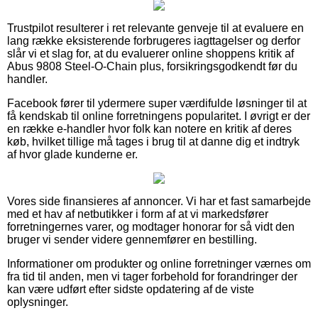
Trustpilot resulterer i ret relevante genveje til at evaluere en
lang række eksisterende forbrugeres iagttagelser og derfor
slår vi et slag for, at du evaluerer online shoppens kritik af
Abus 9808 Steel-O-Chain plus, forsikringsgodkendt før du
handler.
Facebook fører til ydermere super værdifulde løsninger til at
få kendskab til online forretningens popularitet. I øvrigt er der
en række e-handler hvor folk kan notere en kritik af deres
køb, hvilket tillige må tages i brug til at danne dig et indtryk
af hvor glade kunderne er.
Vores side finansieres af annoncer. Vi har et fast samarbejde
med et hav af netbutikker i form af at vi markedsfører
forretningernes varer, og modtager honorar for så vidt den
bruger vi sender videre gennemfører en bestilling.
Informationer om produkter og online forretninger værnes om
fra tid til anden, men vi tager forbehold for forandringer der
kan være udført efter sidste opdatering af de viste
oplysninger.