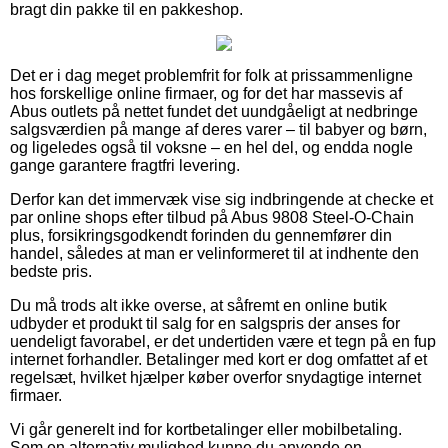
bragt din pakke til en pakkeshop.
Det er i dag meget problemfrit for folk at prissammenligne
hos forskellige online firmaer, og for det har massevis af
Abus outlets på nettet fundet det uundgåeligt at nedbringe
salgsværdien på mange af deres varer – til babyer og børn,
og ligeledes også til voksne – en hel del, og endda nogle
gange garantere fragtfri levering.
Derfor kan det immervæk vise sig indbringende at checke et
par online shops efter tilbud på Abus 9808 Steel-O-Chain
plus, forsikringsgodkendt forinden du gennemfører din
handel, således at man er velinformeret til at indhente den
bedste pris.
Du må trods alt ikke overse, at såfremt en online butik
udbyder et produkt til salg for en salgspris der anses for
uendeligt favorabel, er det undertiden være et tegn på en fup
internet forhandler. Betalinger med kort er dog omfattet af et
regelsæt, hvilket hjælper køber overfor snydagtige internet
firmaer.
Vi går generelt ind for kortbetalinger eller mobilbetaling.
Som en alternativ mulighed kunne du anvende en