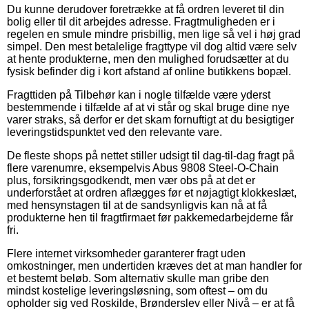
Du kunne derudover foretrække at få ordren leveret til din
bolig eller til dit arbejdes adresse. Fragtmuligheden er i
regelen en smule mindre prisbillig, men lige så vel i høj grad
simpel. Den mest betalelige fragttype vil dog altid være selv
at hente produkterne, men den mulighed forudsætter at du
fysisk befinder dig i kort afstand af online butikkens bopæl.
Fragttiden på Tilbehør kan i nogle tilfælde være yderst
bestemmende i tilfælde af at vi står og skal bruge dine nye
varer straks, så derfor er det skam fornuftigt at du besigtiger
leveringstidspunktet ved den relevante vare.
De fleste shops på nettet stiller udsigt til dag-til-dag fragt på
flere varenumre, eksempelvis Abus 9808 Steel-O-Chain
plus, forsikringsgodkendt, men vær obs på at det er
underforstået at ordren aflægges før et nøjagtigt klokkeslæt,
med hensynstagen til at de sandsynligvis kan nå at få
produkterne hen til fragtfirmaet før pakkemedarbejderne får
fri.
Flere internet virksomheder garanterer fragt uden
omkostninger, men undertiden kræves det at man handler for
et bestemt beløb. Som alternativ skulle man gribe den
mindst kostelige leveringsløsning, som oftest – om du
opholder sig ved Roskilde, Brønderslev eller Nivå – er at få