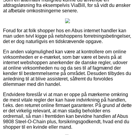
afdragsløsning fra eksempelvis ViaBill, for så vidt du ønsker
at afbetale omkostningerne senere.
Forud for at folk shopper hos en Abus internet handler kan
man uden tvivl kigge på netshoppens forretningsbetingelser,
det er dog naturligvis en tidskrævende opgave.
En anden valgmulighed kan være at kontrollere om online
virksomheden er e-mærket, som bør være et bevis på at
internet webshoppen anerkender de danske regler, udover
at online virksomheden nu og da ses til af fagmænd der
kender til bestemmelserne på området. Desuden tilbydes du
anledning til at blive assisteret, såfremt du forvoldes
dilemmaer med din handel.
Endvidere foreslår vi at man er oppe på mærkerne omkring
de mest vitale regler der kan have indvirkning på handlen,
f.eks. den returret online firmaet garanterer. På grund af dette
er det virkelig relevant, at man stadig beholder ens
ordremail, så man i fremtiden kan bevidne handlen af Abus
9808 Steel-O-Chain plus, forsikringsgodkendt, hvad end du
shopper til en kvinde eller mand.