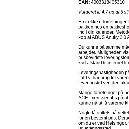
EAN:
4003318405310
Vurderet til
4.7
ud af 5 st
En række e-forretninger ti
pakken hos en pakkeshop
ind i din kalender. Meto
køb af ABUS Anuky 2.0 
Du kunne på samme måde be
arbejder. Muligheden vis
prisbevidste leveringsfor
kort afstand til internet 
Leveringshastigheden på 
ifald vi har brug for var
leveringstid ved den aktu
Mange forretninger på ne
ACE, men vær obs på at de
kunne nå at få varerne kl
Nogle få outlets på nettet
for en bestemt pris. Der
om du er ved Helsingør, 
udleveringssted.