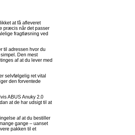
ikket at få afleveret
e præcis når det passer
lelige fragtløsning ved
er til adressen hvor du
g simpel. Den mest
etinges af at du lever med
selvfølgelig ret vital
tiger den forventede
elvis ABUS Anuky 2.0
n at de har udsigt til at
ngelse af at du bestiller
t mange gange – uanset
ere pakken til et