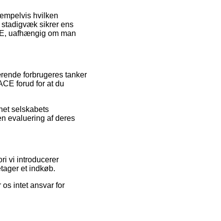
ksempelvis hvilken
n stadigvæk sikrer ens
ACE, uafhængig om man
ærende forbrugeres tanker
CE forud for at du
rnet selskabets
 en evaluering af deres
ri vi introducerer
etager et indkøb.
 os intet ansvar for