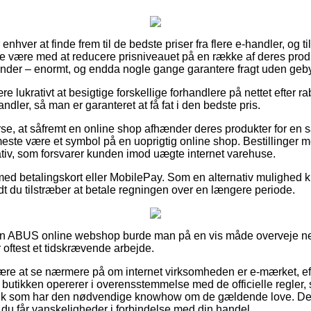
 enhver at finde frem til de bedste priser fra flere e-handler, og 
e være med at reducere prisniveauet på en række af deres produk
inder – enormt, og endda nogle gange garantere fragt uden geby
re lukrativt at besigtige forskellige forhandlere på nettet efte
ndler, så man er garanteret at få fat i den bedste pris.
rse, at såfremt en online shop afhænder deres produkter for en s
t meste være et symbol på en uoprigtig online shop. Bestillinger
lativ, som forsvarer kunden imod uægte internet varehuse.
 med betalingskort eller MobilePay. Som en alternativ mulighed k
 vidt du tilstræber at betale regningen over en længere periode.
en ABUS online webshop burde man på en vis måde overveje ne
 oftest et tidskrævende arbejde.
ære at se nærmere på om internet virksomheden er e-mærket, ef
 butikken opererer i overensstemmelse med de officielle regler, 
agfolk som har den nødvendige knowhow om de gældende love. De
r du får vanskeligheder i forbindelse med din handel.