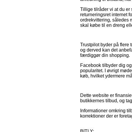
Tillige tilråder vi at du 
returneringsret internet 
ordrekvittering, sålede
skal købe til en dreng ell
Trustpilot byder på fler
og derved kan det anbefa
færdiggør din shopping.
Facebook tilbyder dig ogs
popularitet. I øvrigt mød
køb, hvilket ydermere må
Dette website er finansie
butikkernes tilbud, og ta
Informationer omkring til
korrektioner der er fore
BITLY: