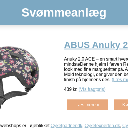
Svømmeanlæg
ABUS Anuky 2
Anuky 2.0 ACE – en smart hverd
mindsteDenne hjelm i farven Re
look med fine margueritter på. 
Mold teknologi, der giver den be
finish på hjelmens desi
(Læs me
439
kr.
(Vis fragtpris)
Læs mere »
Kø
webshops er i øjeblikket
Cykelpartner.dk
,
Cykelexperten.dk
,
Cy