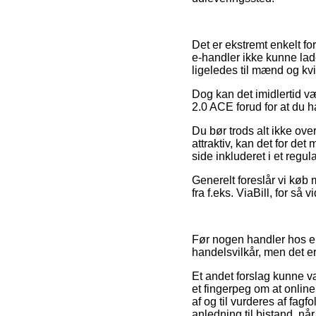
Det er ekstremt enkelt for
e-handler ikke kunne lad
ligeledes til mænd og kv
Dog kan det imidlertid væ
2.0 ACE forud for at du ha
Du bør trods alt ikke ove
attraktiv, kan det for de
side inkluderet i et regu
Generelt foreslår vi køb
fra f.eks. ViaBill, for så
Før nogen handler hos 
handelsvilkår, men det er
Et andet forslag kunne v
et fingerpeg om at online
af og til vurderes af f
anledning til bistand, nå