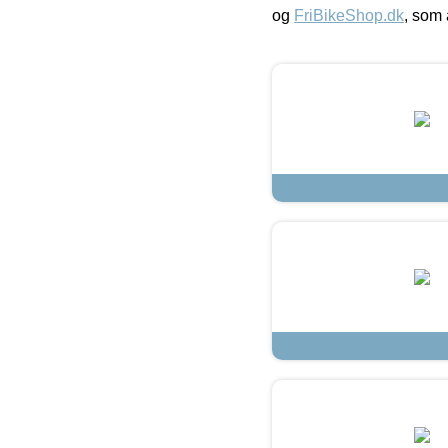
og
FriBikeShop.dk
, som 