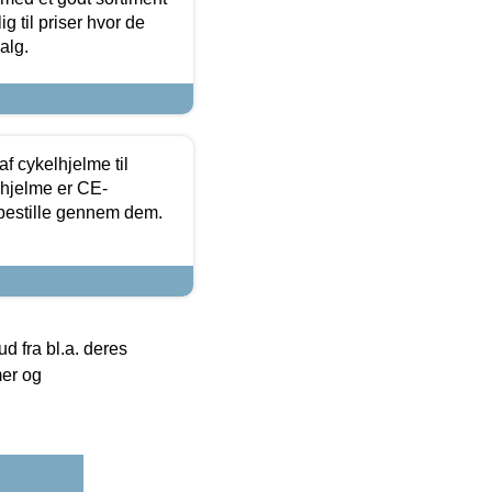
g til priser hvor de
alg.
f cykelhjelme til
lhjelme er CE-
 bestille gennem dem.
 fra bl.a. deres
mer og