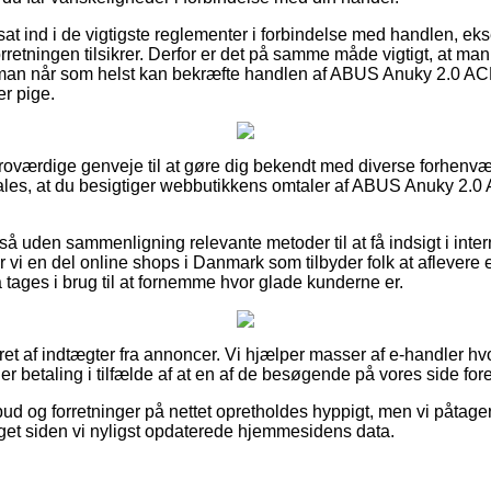
er sat ind i de vigtigste reglementer i forbindelse med handlen, e
forretningen tilsikrer. Derfor er det på samme måde vigtigt, at ma
s man når som helst kan bekræfte handlen af ABUS Anuky 2.0 
er pige.
e troværdige genveje til at gøre dig bekendt med diverse forhenv
les, at du besigtiger webbutikkens omtaler af ABUS Anuky 2.0 A
å uden sammenligning relevante metoder til at få indsigt i inte
er vi en del online shops i Danmark som tilbyder folk at aflevere
 tages i brug til at fornemme hvor glade kunderne er.
ret af indtægter fra annoncer. Vi hjælper masser af e-handler hvo
ger betaling i tilfælde af at en af de besøgende på vores side for
bud og forretninger på nettet opretholdes hyppigt, men vi påtager
taget siden vi nyligst opdaterede hjemmesidens data.