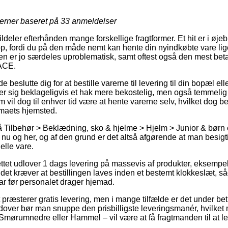
jerner baseret på
33
anmeldelser
ldeler efterhånden mange forskellige fragtformer. Et hit er i øjebl
, fordi du på den måde nemt kan hente din nyindkøbte vare lig
den er jo særdeles uproblematisk, samt oftest også den mest beta
ACE.
slutte dig for at bestille varerne til levering til din bopæl ell
er sig beklageligvis et hak mere bekostelig, men også temmeli
m vil dog til enhver tid være at hente varerne selv, hvilket dog b
firmaets hjemsted.
Tilbehør > Beklædning, sko & hjelme > Hjelm > Junior & børn er 
en nu og her, og af den grund er det altså afgørende at man besig
elle vare.
ttet udlover 1 dags levering på massevis af produkter, eksemp
t kræver at bestillingen laves inden et bestemt klokkeslæt, såda
ar før personalet drager hjemad.
 præsterer gratis levering, men i mange tilfælde er det under beti
udover bør man snuppe den prisbilligste leveringsmanér, hvilke
Smørumnedre eller Hammel – vil være at få fragtmanden til at lev