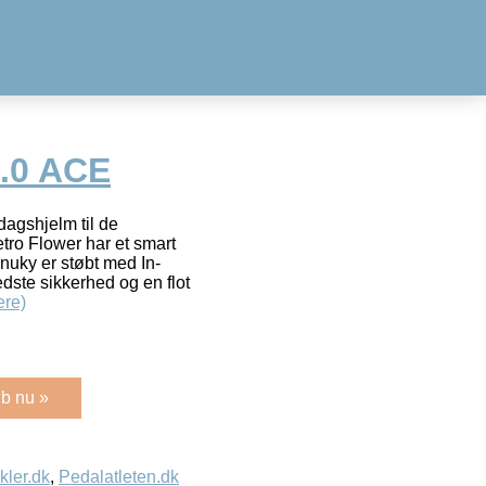
.0 ACE
agshjelm til de
tro Flower har et smart
Anuky er støbt med In-
dste sikkerhed og en flot
re)
b nu »
kler.dk
,
Pedalatleten.dk