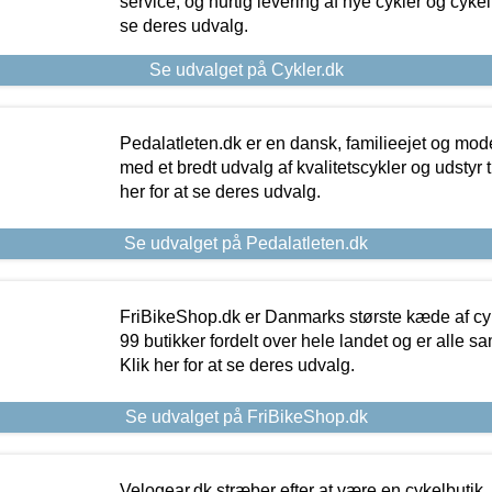
service, og hurtig levering af nye cykler og cykelu
se deres udvalg.
Se udvalget på Cykler.dk
Pedalatleten.dk er en dansk, familieejet og mod
med et bredt udvalg af kvalitetscykler og udstyr 
her for at se deres udvalg.
Se udvalget på Pedalatleten.dk
FriBikeShop.dk er Danmarks største kæde af cyke
99 butikker fordelt over hele landet og er alle sa
Klik her for at se deres udvalg.
Se udvalget på FriBikeShop.dk
Velogear.dk stræber efter at være en cykelbutik,