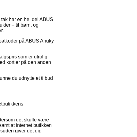
til tak har en hel del ABUS
ter – til børn, og
r.
r rabatkoder på ABUS Anuky
algspris som er utrolig
 med kort er på den anden
unne du udnytte et tilbud
tbutikkens
tersom det skulle være
samt at internet butikken
suden giver det dig