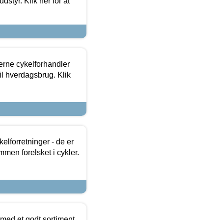
dstyr. Klik her for at
erne cykelforhandler
til hverdagsbrug. Klik
lforretninger - de er
mmen forelsket i cykler.
 med et godt sortiment