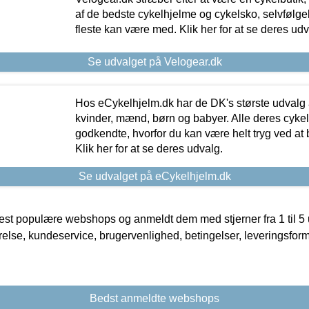
af de bedste cykelhjelme og cykelsko, selvfølgeli
fleste kan være med. Klik her for at se deres udv
Se udvalget på Velogear.dk
Hos eCykelhjelm.dk har de DK's største udvalg a
kvinder, mænd, børn og babyer. Alle deres cyke
godkendte, hvorfor du kan være helt tryg ved at
Klik her for at se deres udvalg.
Se udvalget på eCykelhjelm.dk
t populære webshops og anmeldt dem med stjerner fra 1 til 5 ud
rrelse, kundeservice, brugervenlighed, betingelser, leveringsfor
Bedst anmeldte webshops