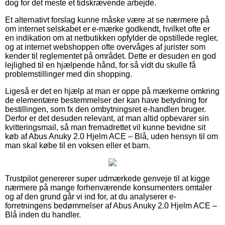
dog for det meste et tidskrævende arbejde.
Et alternativt forslag kunne måske være at se nærmere på
om internet selskabet er e-mærke godkendt, hvilket ofte er
en indikation om at netbutikken opfylder de opstillede regler,
og at internet webshoppen ofte overvåges af jurister som
kender til reglementet på området. Dette er desuden en god
lejlighed til en hjælpende hånd, for så vidt du skulle få
problemstillinger med din shopping.
Ligeså er det en hjælp at man er oppe på mærkerne omkring
de elementære bestemmelser der kan have betydning for
bestillingen, som fx den ombytningsret e-handlen bruger.
Derfor er det desuden relevant, at man altid opbevarer sin
kvitteringsmail, så man fremadrettet vil kunne bevidne sit
køb af Abus Anuky 2.0 Hjelm ACE – Blå, uden hensyn til om
man skal købe til en voksen eller et barn.
Trustpilot genererer super udmærkede genveje til at kigge
nærmere på mange forhenværende konsumenters omtaler
og af den grund går vi ind for, at du analyserer e-
forretningens bedømmelser af Abus Anuky 2.0 Hjelm ACE –
Blå inden du handler.