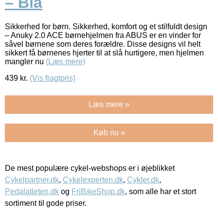
– Blå
Sikkerhed for børn. Sikkerhed, komfort og et stilfuldt design
– Anuky 2.0 ACE børnehjelmen fra ABUS er en vinder for
såvel børnene som deres forældre. Disse designs vil helt
sikkert få børnenes hjerter til at slå hurtigere, men hjelmen
mangler nu
(Læs mere)
439
kr.
(Vis fragtpris)
Læs mere »
Køb nu »
De mest populære cykel-webshops er i øjeblikket
Cykelpartner.dk
,
Cykelexperten.dk
,
Cykler.dk
,
Pedalatleten.dk
og
FriBikeShop.dk
, som alle har et stort
sortiment til gode priser.