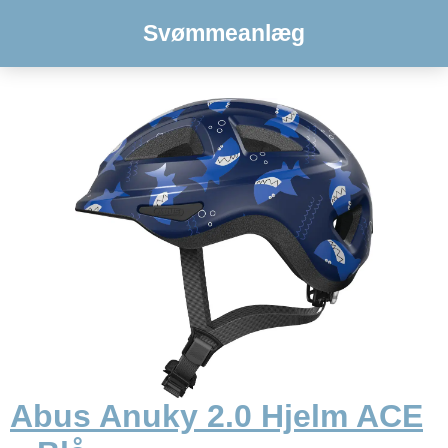
Svømmeanlæg
Abus Anuky 2.0 Hjelm ACE