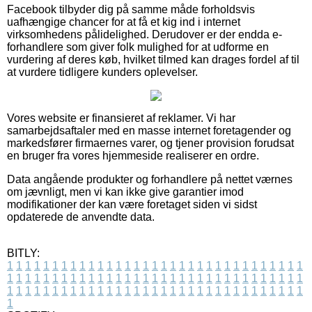
Facebook tilbyder dig på samme måde forholdsvis
uafhængige chancer for at få et kig ind i internet
virksomhedens pålidelighed. Derudover er der endda e-
forhandlere som giver folk mulighed for at udforme en
vurdering af deres køb, hvilket tilmed kan drages fordel af til
at vurdere tidligere kunders oplevelser.
Vores website er finansieret af reklamer. Vi har
samarbejdsaftaler med en masse internet foretagender og
markedsfører firmaernes varer, og tjener provision forudsat
en bruger fra vores hjemmeside realiserer en ordre.
Data angående produkter og forhandlere på nettet værnes
om jævnligt, men vi kan ikke give garantier imod
modifikationer der kan være foretaget siden vi sidst
opdaterede de anvendte data.
BITLY:
1
1
1
1
1
1
1
1
1
1
1
1
1
1
1
1
1
1
1
1
1
1
1
1
1
1
1
1
1
1
1
1
1
1
1
1
1
1
1
1
1
1
1
1
1
1
1
1
1
1
1
1
1
1
1
1
1
1
1
1
1
1
1
1
1
1
1
1
1
1
1
1
1
1
1
1
1
1
1
1
1
1
1
1
1
1
1
1
1
1
1
1
1
1
1
1
1
1
1
1