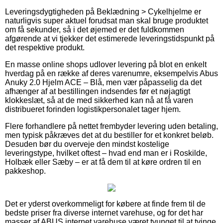
Leveringsdygtigheden på Beklædning > Cykelhjelme er
naturligvis super aktuel forudsat man skal bruge produktet
om få sekunder, så i det øjemed er det fuldkommen
afgørende at vi tjekker det estimerede leveringstidspunkt på
det respektive produkt.
En masse online shops udlover levering på blot en enkelt
hverdag på en række af deres varenumre, eksempelvis Abus
Anuky 2.0 Hjelm ACE – Blå, men vær påpasselig da det
afhænger af at bestillingen indsendes før et nøjagtigt
klokkeslæt, så at de med sikkerhed kan nå at få varen
distribueret forinden logistikpersonalet tager hjem.
Flere forhandlere på nettet frembyder levering uden betaling,
men typisk påkræves det at du bestiller for et konkret beløb.
Desuden bør du overveje den mindst kostelige
leveringstype, hvilket oftest – hvad end man er i Roskilde,
Holbæk eller Sæby – er at få dem til at køre ordren til en
pakkeshop.
Det er yderst overkommeligt for købere at finde frem til de
bedste priser fra diverse internet varehuse, og for det har
masser af ABUS internet varehuse været tvunget til at tvinge