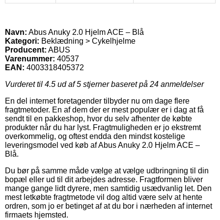
Navn:
Abus Anuky 2.0 Hjelm ACE – Blå
Kategori:
Beklædning > Cykelhjelme
Producent:
ABUS
Varenummer:
40537
EAN:
4003318405372
Vurderet til
4.5
ud af 5 stjerner baseret på
24
anmeldelser
En del internet foretagender tilbyder nu om dage flere
fragtmetoder. En af dem der er mest populær er i dag at få
sendt til en pakkeshop, hvor du selv afhenter de købte
produkter når du har lyst. Fragtmuligheden er jo ekstremt
overkommelig, og oftest endda den mindst kostelige
leveringsmodel ved køb af Abus Anuky 2.0 Hjelm ACE –
Blå.
Du bør på samme måde vælge at vælge udbringning til din
bopæl eller ud til dit arbejdes adresse. Fragtformen bliver
mange gange lidt dyrere, men samtidig usædvanlig let. Den
mest letkøbte fragtmetode vil dog altid være selv at hente
ordren, som jo er betinget af at du bor i nærheden af internet
firmaets hjemsted.