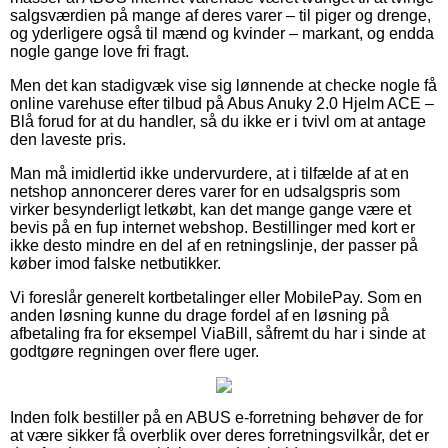
salgsværdien på mange af deres varer – til piger og drenge,
og yderligere også til mænd og kvinder – markant, og endda
nogle gange love fri fragt.
Men det kan stadigvæk vise sig lønnende at checke nogle få
online varehuse efter tilbud på Abus Anuky 2.0 Hjelm ACE –
Blå forud for at du handler, så du ikke er i tvivl om at antage
den laveste pris.
Man må imidlertid ikke undervurdere, at i tilfælde af at en
netshop annoncerer deres varer for en udsalgspris som
virker besynderligt letkøbt, kan det mange gange være et
bevis på en fup internet webshop. Bestillinger med kort er
ikke desto mindre en del af en retningslinje, der passer på
køber imod falske netbutikker.
Vi foreslår generelt kortbetalinger eller MobilePay. Som en
anden løsning kunne du drage fordel af en løsning på
afbetaling fra for eksempel ViaBill, såfremt du har i sinde at
godtgøre regningen over flere uger.
Inden folk bestiller på en ABUS e-forretning behøver de for
at være sikker få overblik over deres forretningsvilkår, det er