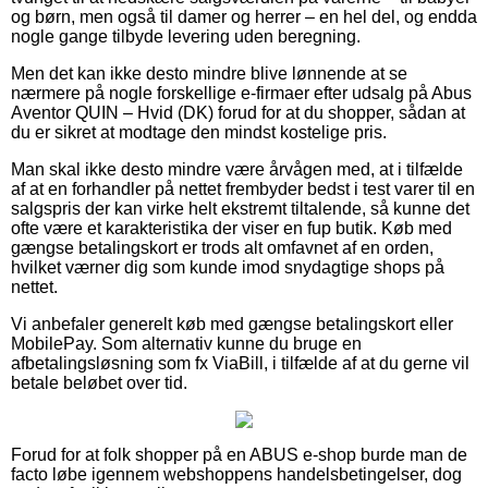
og børn, men også til damer og herrer – en hel del, og endda
nogle gange tilbyde levering uden beregning.
Men det kan ikke desto mindre blive lønnende at se
nærmere på nogle forskellige e-firmaer efter udsalg på Abus
Aventor QUIN – Hvid (DK) forud for at du shopper, sådan at
du er sikret at modtage den mindst kostelige pris.
Man skal ikke desto mindre være årvågen med, at i tilfælde
af at en forhandler på nettet frembyder bedst i test varer til en
salgspris der kan virke helt ekstremt tiltalende, så kunne det
ofte være et karakteristika der viser en fup butik. Køb med
gængse betalingskort er trods alt omfavnet af en orden,
hvilket værner dig som kunde imod snydagtige shops på
nettet.
Vi anbefaler generelt køb med gængse betalingskort eller
MobilePay. Som alternativ kunne du bruge en
afbetalingsløsning som fx ViaBill, i tilfælde af at du gerne vil
betale beløbet over tid.
Forud for at folk shopper på en ABUS e-shop burde man de
facto løbe igennem webshoppens handelsbetingelser, dog