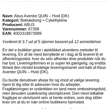
Navn:
Abus Aventor QUIN – Hvid (DK)
Kategori:
Beklædning > Cykelhjelme
Producent:
ABUS
Varenummer:
87308
EAN:
4003318873089
Vurderet til
3.7
ud af 5 stjerner baseret på
12
anmeldelser
En del e-butikker giver i øjeblikket alverdens metoder til
levering. En af de mest benyttede er i dag at få leveret til et
afhentningssted, hvor du selv afhenter dine produkter når du
har lyst. Leveringsformen er jo super let gængelig, og endda
tilmed den mindst kostelige leveringsmanér ved køb af Abus
Aventor QUIN – Hvid (DK).
Du burde derudover afveje for og imod at vælge levering
hjem til dig eller til adressen hvor du arbejder.
Fragtløsningen er undertiden en tand mere omkostningsfuld,
men desuden usædvanlig ukompliceret. Den mest letkøbte
fragttype er utvivlsomt selv at hente ordren, som dog stiller
krav om at du er nær online butikkens hjemsted.