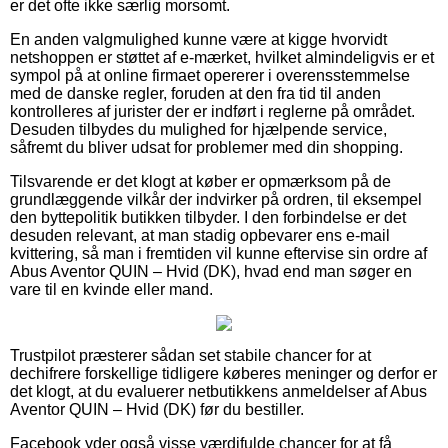
er det ofte ikke særlig morsomt.
En anden valgmulighed kunne være at kigge hvorvidt
netshoppen er støttet af e-mærket, hvilket almindeligvis er et
sympol på at online firmaet opererer i overensstemmelse
med de danske regler, foruden at den fra tid til anden
kontrolleres af jurister der er indført i reglerne på området.
Desuden tilbydes du mulighed for hjælpende service,
såfremt du bliver udsat for problemer med din shopping.
Tilsvarende er det klogt at køber er opmærksom på de
grundlæggende vilkår der indvirker på ordren, til eksempel
den byttepolitik butikken tilbyder. I den forbindelse er det
desuden relevant, at man stadig opbevarer ens e-mail
kvittering, så man i fremtiden vil kunne eftervise sin ordre af
Abus Aventor QUIN – Hvid (DK), hvad end man søger en
vare til en kvinde eller mand.
Trustpilot præsterer sådan set stabile chancer for at
dechifrere forskellige tidligere køberes meninger og derfor er
det klogt, at du evaluerer netbutikkens anmeldelser af Abus
Aventor QUIN – Hvid (DK) før du bestiller.
Facebook yder også visse værdifulde chancer for at få