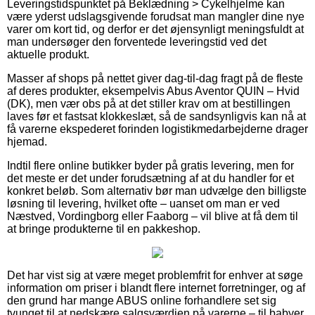
Leveringstidspunktet på Beklædning > Cykelhjelme kan
være yderst udslagsgivende forudsat man mangler dine nye
varer om kort tid, og derfor er det øjensynligt meningsfuldt at
man undersøger den forventede leveringstid ved det
aktuelle produkt.
Masser af shops på nettet giver dag-til-dag fragt på de fleste
af deres produkter, eksempelvis Abus Aventor QUIN – Hvid
(DK), men vær obs på at det stiller krav om at bestillingen
laves før et fastsat klokkeslæt, så de sandsynligvis kan nå at
få varerne ekspederet forinden logistikmedarbejderne drager
hjemad.
Indtil flere online butikker byder på gratis levering, men for
det meste er det under forudsætning af at du handler for et
konkret beløb. Som alternativ bør man udvælge den billigste
løsning til levering, hvilket ofte – uanset om man er ved
Næstved, Vordingborg eller Faaborg – vil blive at få dem til
at bringe produkterne til en pakkeshop.
Det har vist sig at være meget problemfrit for enhver at søge
information om priser i blandt flere internet forretninger, og af
den grund har mange ABUS online forhandlere set sig
tvunget til at nedskære salgsværdien på varerne – til babyer