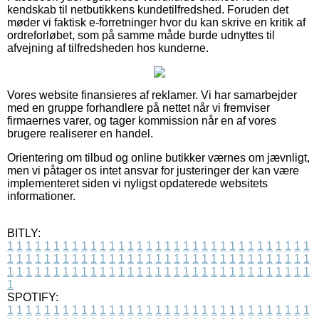
kendskab til netbutikkens kundetilfredshed. Foruden det
møder vi faktisk e-forretninger hvor du kan skrive en kritik af
ordreforløbet, som på samme måde burde udnyttes til
afvejning af tilfredsheden hos kunderne.
Vores website finansieres af reklamer. Vi har samarbejder
med en gruppe forhandlere på nettet når vi fremviser
firmaernes varer, og tager kommission når en af vores
brugere realiserer en handel.
Orientering om tilbud og online butikker værnes om jævnligt,
men vi påtager os intet ansvar for justeringer der kan være
implementeret siden vi nyligst opdaterede websitets
informationer.
BITLY:
1
1
1
1
1
1
1
1
1
1
1
1
1
1
1
1
1
1
1
1
1
1
1
1
1
1
1
1
1
1
1
1
1
1
1
1
1
1
1
1
1
1
1
1
1
1
1
1
1
1
1
1
1
1
1
1
1
1
1
1
1
1
1
1
1
1
1
1
1
1
1
1
1
1
1
1
1
1
1
1
1
1
1
1
1
1
1
1
1
1
1
1
1
1
1
1
1
1
1
1
SPOTIFY:
1
1
1
1
1
1
1
1
1
1
1
1
1
1
1
1
1
1
1
1
1
1
1
1
1
1
1
1
1
1
1
1
1