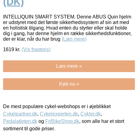
(DK)
INTELLIQUIN SMART SYSTEM. Denne ABUS Quin hjelm
er udstyret med det første sikkerhedssystem af sin art med
en holistisk tilgang. Hvad enten du styrter eller skal holde
dig i gang, har denne hjelm en række sikkerhedsfunktioner,
der er klar, når du har brug
(Læs mere)
1619
kr.
(Vis fragtpris)
Læs mere »
Køb nu »
De mest populære cykel-webshops er i øjeblikket
Cykelpartner.dk
,
Cykelexperten.dk
,
Cykler.dk
,
Pedalatleten.dk
og
FriBikeShop.dk
, som alle har et stort
sortiment til gode priser.