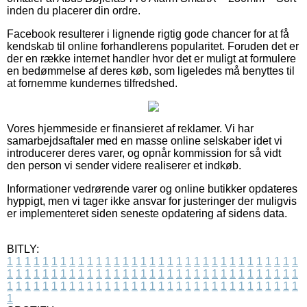
inden du placerer din ordre.
Facebook resulterer i lignende rigtig gode chancer for at få
kendskab til online forhandlerens popularitet. Foruden det er
der en række internet handler hvor det er muligt at formulere
en bedømmelse af deres køb, som ligeledes må benyttes til
at fornemme kundernes tilfredshed.
Vores hjemmeside er finansieret af reklamer. Vi har
samarbejdsaftaler med en masse online selskaber idet vi
introducerer deres varer, og opnår kommission for så vidt
den person vi sender videre realiserer et indkøb.
Informationer vedrørende varer og online butikker opdateres
hyppigt, men vi tager ikke ansvar for justeringer der muligvis
er implementeret siden seneste opdatering af sidens data.
BITLY:
1
1
1
1
1
1
1
1
1
1
1
1
1
1
1
1
1
1
1
1
1
1
1
1
1
1
1
1
1
1
1
1
1
1
1
1
1
1
1
1
1
1
1
1
1
1
1
1
1
1
1
1
1
1
1
1
1
1
1
1
1
1
1
1
1
1
1
1
1
1
1
1
1
1
1
1
1
1
1
1
1
1
1
1
1
1
1
1
1
1
1
1
1
1
1
1
1
1
1
1