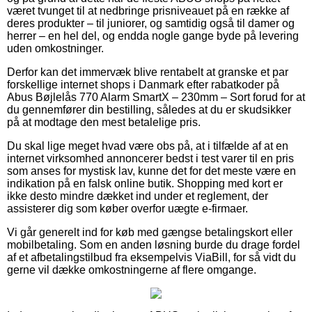
været tvunget til at nedbringe prisniveauet på en række af
deres produkter – til juniorer, og samtidig også til damer og
herrer – en hel del, og endda nogle gange byde på levering
uden omkostninger.
Derfor kan det immervæk blive rentabelt at granske et par
forskellige internet shops i Danmark efter rabatkoder på
Abus Bøjlelås 770 Alarm SmartX – 230mm – Sort forud for at
du gennemfører din bestilling, således at du er skudsikker
på at modtage den mest betalelige pris.
Du skal lige meget hvad være obs på, at i tilfælde af at en
internet virksomhed annoncerer bedst i test varer til en pris
som anses for mystisk lav, kunne det for det meste være en
indikation på en falsk online butik. Shopping med kort er
ikke desto mindre dækket ind under et reglement, der
assisterer dig som køber overfor uægte e-firmaer.
Vi går generelt ind for køb med gængse betalingskort eller
mobilbetaling. Som en anden løsning burde du drage fordel
af et afbetalingstilbud fra eksempelvis ViaBill, for så vidt du
gerne vil dække omkostningerne af flere omgange.