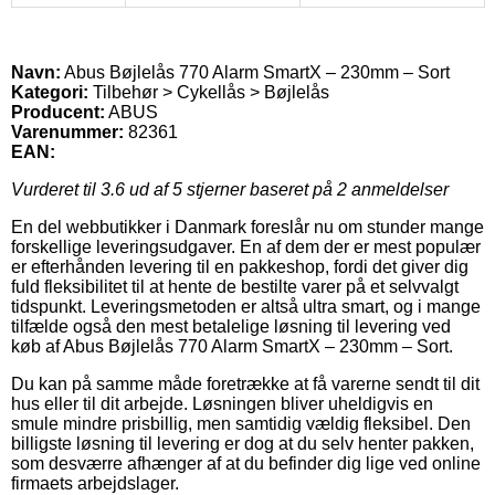
Navn:
Abus Bøjlelås 770 Alarm SmartX – 230mm – Sort
Kategori:
Tilbehør > Cykellås > Bøjlelås
Producent:
ABUS
Varenummer:
82361
EAN:
Vurderet til
3.6
ud af 5 stjerner baseret på
2
anmeldelser
En del webbutikker i Danmark foreslår nu om stunder mange
forskellige leveringsudgaver. En af dem der er mest populær
er efterhånden levering til en pakkeshop, fordi det giver dig
fuld fleksibilitet til at hente de bestilte varer på et selvvalgt
tidspunkt. Leveringsmetoden er altså ultra smart, og i mange
tilfælde også den mest betalelige løsning til levering ved
køb af Abus Bøjlelås 770 Alarm SmartX – 230mm – Sort.
Du kan på samme måde foretrække at få varerne sendt til dit
hus eller til dit arbejde. Løsningen bliver uheldigvis en
smule mindre prisbillig, men samtidig vældig fleksibel. Den
billigste løsning til levering er dog at du selv henter pakken,
som desværre afhænger af at du befinder dig lige ved online
firmaets arbejdslager.