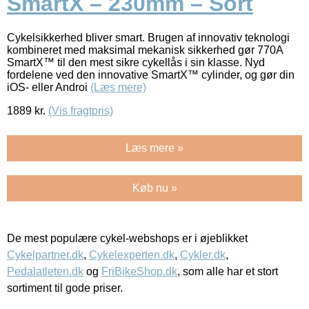
SmartX – 230mm – Sort
Cykelsikkerhed bliver smart. Brugen af innovativ teknologi
kombineret med maksimal mekanisk sikkerhed gør 770A
SmartX™ til den mest sikre cykellås i sin klasse. Nyd
fordelene ved den innovative SmartX™ cylinder, og gør din
iOS- eller Androi
(Læs mere)
1889
kr.
(Vis fragtpris)
Læs mere »
Køb nu »
De mest populære cykel-webshops er i øjeblikket
Cykelpartner.dk
,
Cykelexperten.dk
,
Cykler.dk
,
Pedalatleten.dk
og
FriBikeShop.dk
, som alle har et stort
sortiment til gode priser.