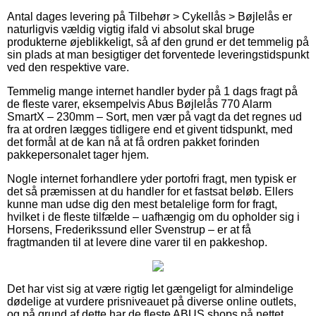
Antal dages levering på Tilbehør > Cykellås > Bøjlelås er
naturligvis vældig vigtig ifald vi absolut skal bruge
produkterne øjeblikkeligt, så af den grund er det temmelig på
sin plads at man besigtiger det forventede leveringstidspunkt
ved den respektive vare.
Temmelig mange internet handler byder på 1 dags fragt på
de fleste varer, eksempelvis Abus Bøjlelås 770 Alarm
SmartX – 230mm – Sort, men vær på vagt da det regnes ud
fra at ordren lægges tidligere end et givent tidspunkt, med
det formål at de kan nå at få ordren pakket forinden
pakkepersonalet tager hjem.
Nogle internet forhandlere yder portofri fragt, men typisk er
det så præmissen at du handler for et fastsat beløb. Ellers
kunne man udse dig den mest betalelige form for fragt,
hvilket i de fleste tilfælde – uafhængig om du opholder sig i
Horsens, Frederikssund eller Svenstrup – er at få
fragtmanden til at levere dine varer til en pakkeshop.
Det har vist sig at være rigtig let gængeligt for almindelige
dødelige at vurdere prisniveauet på diverse online outlets,
og på grund af dette har de fleste ABUS shops på nettet