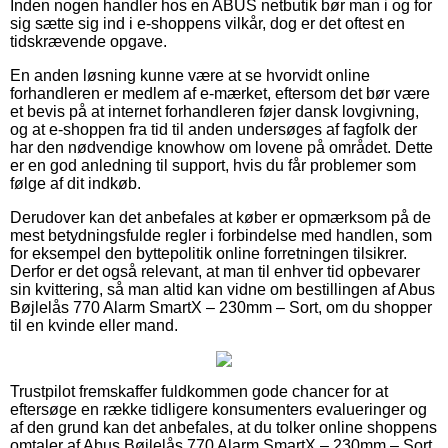
Inden nogen handler hos en ABUS netbutik bør man i og for
sig sætte sig ind i e-shoppens vilkår, dog er det oftest en
tidskrævende opgave.
En anden løsning kunne være at se hvorvidt online
forhandleren er medlem af e-mærket, eftersom det bør være
et bevis på at internet forhandleren føjer dansk lovgivning,
og at e-shoppen fra tid til anden undersøges af fagfolk der
har den nødvendige knowhow om lovene på området. Dette
er en god anledning til support, hvis du får problemer som
følge af dit indkøb.
Derudover kan det anbefales at køber er opmærksom på de
mest betydningsfulde regler i forbindelse med handlen, som
for eksempel den byttepolitik online forretningen tilsikrer.
Derfor er det også relevant, at man til enhver tid opbevarer
sin kvittering, så man altid kan vidne om bestillingen af Abus
Bøjlelås 770 Alarm SmartX – 230mm – Sort, om du shopper
til en kvinde eller mand.
Trustpilot fremskaffer fuldkommen gode chancer for at
eftersøge en række tidligere konsumenters evalueringer og
af den grund kan det anbefales, at du tolker online shoppens
omtaler af Abus Bøjlelås 770 Alarm SmartX – 230mm – Sort