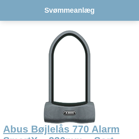
Svømmeanlæg
Abus Bøjlelås 770 Alarm