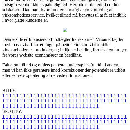
indsigt i webbutikkens pålidelighed. Herinde er der endda online
selskaber i Danmark hvor kunder kan afgive en vurdering af
virksomhedens service, hvilket tilmed må benyttes til at få et indblik
i hvor glade kunderne er.
Denne side er finansieret af indtægter fra reklamer. Vi samarbejder
med massevis af forretninger på nettet eftersom vi formidler
virksomhedernes produkter, og indtjener betaling forudsat en bruger
fra vores website gennemfører en bestilling.
Fakta om tilbud og outlets på nettet understøttes fra tid til anden,
men vi kan ikke garantere imod korrektioner der potentielt er udført
efter seneste opdatering af de viste informationer.
BITLY:
1
1
1
1
1
1
1
1
1
1
1
1
1
1
1
1
1
1
1
1
1
1
1
1
1
1
1
1
1
1
1
1
1
1
1
1
1
1
1
1
1
1
1
1
1
1
1
1
1
1
1
1
1
1
1
1
1
1
1
1
1
1
1
1
1
1
1
1
1
1
1
1
1
1
1
1
1
1
1
1
1
1
1
1
1
1
1
1
1
1
1
1
1
1
1
1
1
1
1
1
SPOTIFY:
1
1
1
1
1
1
1
1
1
1
1
1
1
1
1
1
1
1
1
1
1
1
1
1
1
1
1
1
1
1
1
1
1
1
1
1
1
1
1
1
1
1
1
1
1
1
1
1
1
1
1
1
1
1
1
1
1
1
1
1
1
1
1
1
1
1
1
1
1
1
1
1
1
1
1
1
1
1
1
1
1
1
1
1
1
1
1
1
1
1
1
1
1
1
1
1
1
1
1
1