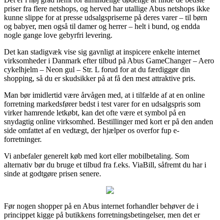
priser fra flere netshops, og herved har utallige Abus netshops ikke
kunne slippe for at presse udsalgspriserne på deres varer – til børn
og babyer, men også til damer og herrer – helt i bund, og endda
nogle gange love gebyrfri levering.
Det kan stadigvæk vise sig gavnligt at inspicere enkelte internet
virksomheder i Danmark efter tilbud på Abus GameChanger – Aero
cykelhjelm – Neon gul – Str. L forud for at du færdiggør din
shopping, så du er skudsikker på at få den mest attraktive pris.
Man bør imidlertid være årvågen med, at i tilfælde af at en online
forretning markedsfører bedst i test varer for en udsalgspris som
virker hamrende letkøbt, kan det ofte være et symbol på en
snydagtig online virksomhed. Bestillinger med kort er på den anden
side omfattet af en vedtægt, der hjælper os overfor fup e-
forretninger.
Vi anbefaler generelt køb med kort eller mobilbetaling. Som
alternativ bør du bruge et tilbud fra f.eks. ViaBill, såfremt du har i
sinde at godtgøre prisen senere.
Før nogen shopper på en Abus internet forhandler behøver de i
princippet kigge på butikkens forretningsbetingelser, men det er