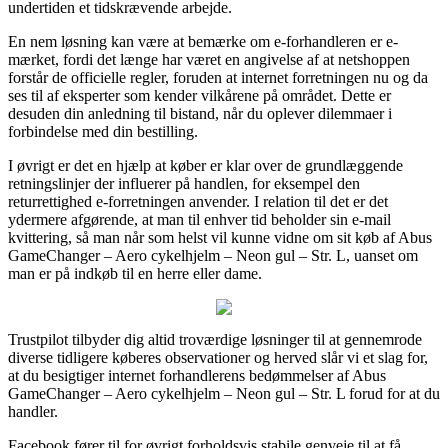
undertiden et tidskrævende arbejde.
En nem løsning kan være at bemærke om e-forhandleren er e-
mærket, fordi det længe har været en angivelse af at netshoppen
forstår de officielle regler, foruden at internet forretningen nu og da
ses til af eksperter som kender vilkårene på området. Dette er
desuden din anledning til bistand, når du oplever dilemmaer i
forbindelse med din bestilling.
I øvrigt er det en hjælp at køber er klar over de grundlæggende
retningslinjer der influerer på handlen, for eksempel den
returrettighed e-forretningen anvender. I relation til det er det
ydermere afgørende, at man til enhver tid beholder sin e-mail
kvittering, så man når som helst vil kunne vidne om sit køb af Abus
GameChanger – Aero cykelhjelm – Neon gul – Str. L, uanset om
man er på indkøb til en herre eller dame.
Trustpilot tilbyder dig altid troværdige løsninger til at gennemrode
diverse tidligere køberes observationer og herved slår vi et slag for,
at du besigtiger internet forhandlerens bedømmelser af Abus
GameChanger – Aero cykelhjelm – Neon gul – Str. L forud for at du
handler.
Facebook fører til for øvrigt forholdsvis stabile genveje til at få