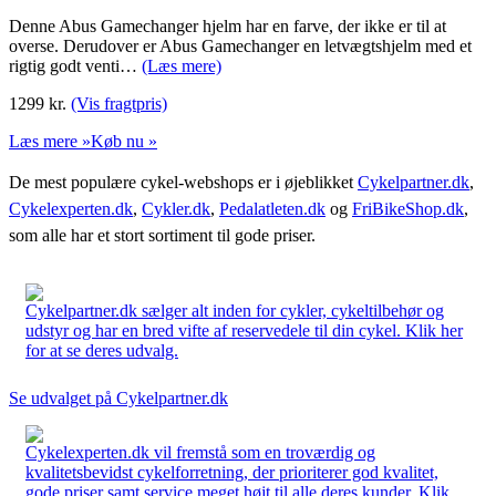
Denne Abus Gamechanger hjelm har en farve, der ikke er til at
overse. Derudover er Abus Gamechanger en letvægtshjelm med et
rigtig godt venti…
(Læs mere)
1299
kr.
(Vis fragtpris)
Læs mere »
Køb nu »
De mest populære cykel-webshops er i øjeblikket
Cykelpartner.dk
,
Cykelexperten.dk
,
Cykler.dk
,
Pedalatleten.dk
og
FriBikeShop.dk
,
som alle har et stort sortiment til gode priser.
Cykelpartner.dk sælger alt inden for cykler, cykeltilbehør og
udstyr og har en bred vifte af reservedele til din cykel. Klik her
for at se deres udvalg.
Se udvalget på Cykelpartner.dk
Cykelexperten.dk vil fremstå som en troværdig og
kvalitetsbevidst cykelforretning, der prioriterer god kvalitet,
gode priser samt service meget højt til alle deres kunder. Klik