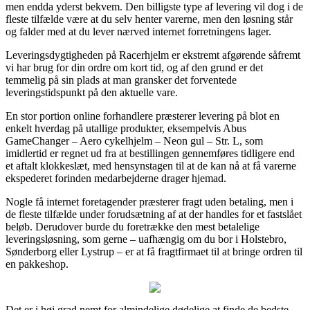
men endda yderst bekvem. Den billigste type af levering vil dog i de
fleste tilfælde være at du selv henter varerne, men den løsning står
og falder med at du lever nærved internet forretningens lager.
Leveringsdygtigheden på Racerhjelm er ekstremt afgørende såfremt
vi har brug for din ordre om kort tid, og af den grund er det
temmelig på sin plads at man gransker det forventede
leveringstidspunkt på den aktuelle vare.
En stor portion online forhandlere præsterer levering på blot en
enkelt hverdag på utallige produkter, eksempelvis Abus
GameChanger – Aero cykelhjelm – Neon gul – Str. L, som
imidlertid er regnet ud fra at bestillingen gennemføres tidligere end
et aftalt klokkeslæt, med hensynstagen til at de kan nå at få varerne
ekspederet forinden medarbejderne drager hjemad.
Nogle få internet foretagender præsterer fragt uden betaling, men i
de fleste tilfælde under forudsætning af at der handles for et fastslået
beløb. Derudover burde du foretrække den mest betalelige
leveringsløsning, som gerne – uafhængig om du bor i Holstebro,
Sønderborg eller Lystrup – er at få fragtfirmaet til at bringe ordren til
en pakkeshop.
Det er i høj grad nemt for almindelige dødelige at finde de bedste