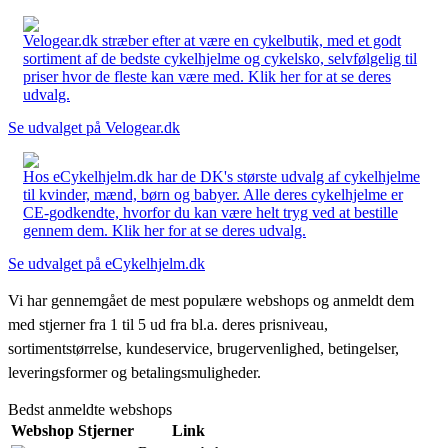
Velogear.dk stræber efter at være en cykelbutik, med et godt
sortiment af de bedste cykelhjelme og cykelsko, selvfølgelig til
priser hvor de fleste kan være med. Klik her for at se deres
udvalg.
Se udvalget på Velogear.dk
Hos eCykelhjelm.dk har de DK's største udvalg af cykelhjelme
til kvinder, mænd, børn og babyer. Alle deres cykelhjelme er
CE-godkendte, hvorfor du kan være helt tryg ved at bestille
gennem dem. Klik her for at se deres udvalg.
Se udvalget på eCykelhjelm.dk
Vi har gennemgået de mest populære webshops og anmeldt dem
med stjerner fra 1 til 5 ud fra bl.a. deres prisniveau,
sortimentstørrelse, kundeservice, brugervenlighed, betingelser,
leveringsformer og betalingsmuligheder.
Bedst anmeldte webshops
Webshop
Stjerner
Link