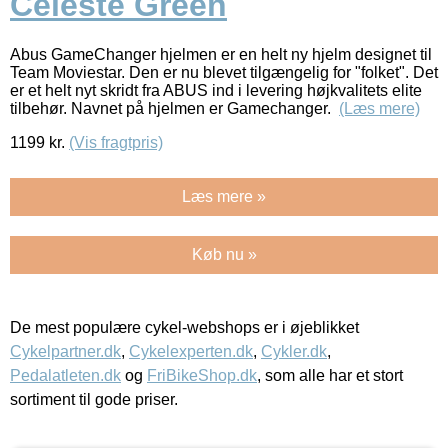
Celeste Green
Abus GameChanger hjelmen er en helt ny hjelm designet til
Team Moviestar. Den er nu blevet tilgængelig for "folket". Det
er et helt nyt skridt fra ABUS ind i levering højkvalitets elite
tilbehør. Navnet på hjelmen er Gamechanger.
(Læs mere)
1199
kr.
(Vis fragtpris)
Læs mere »
Køb nu »
De mest populære cykel-webshops er i øjeblikket
Cykelpartner.dk
,
Cykelexperten.dk
,
Cykler.dk
,
Pedalatleten.dk
og
FriBikeShop.dk
, som alle har et stort
sortiment til gode priser.