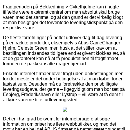
Fragtperioden på Beklædning > Cykelhjelme kan i nogle
tilfælde være ekstremt central om man absolut skal bruge
varen med det samme, og af den grund er det virkelig klogt
at man besigtiger det forventede leveringstidspunkt på den
respektive vare.
De fleste forretninger på nettet udlover dag-til-dag levering
på en række produkter, eksempelvis Abus GameChanger
Hjelm, Celeste Green, men husk at det stiller krav om at
bestillingen indsendes tidligere end et givent klokkeslæt, så
at de garanteret kan nå at få produktet hen til fragtfirmaet
forinden de pakkeansatte drager hjemad.
Enkelte internet firmaer lover fragt uden omkostninger, men
for det meste er det under betingelse af at man køber for en
fastsat sum. Desuden må du foretrække den prisbilligste
leveringsudgave, der gerne – ligegyldigt om man bor tæt på
Esbjerg, Frederikshavn eller Lystrup – vil være at få dem til
at køre varerne til et udleveringssted.
Det er i høj grad bekvemt for internetbrugere at søge
information om priser hos flere webbutikker, og med det
motiv har en hel del ABUS firmaer på nettet været tvunget til