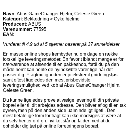
Navn:
Abus GameChanger Hjelm, Celeste Green
Kategori:
Beklædning > Cykelhjelme
Producent:
ABUS
Varenummer:
77595
EAN:
Vurderet til
4.9
ud af 5 stjerner baseret på
37
anmeldelser
En masse online shops frembyder nu om dage en række
forskellige leveringsmetoder. En favorit iblandt mange er for
nærværende at afsende til en pakkeshop, fordi du på den
måde nemt kan hente de nyindkøbte varer lige når det
passer dig. Fragtmuligheden er jo ekstremt gnidningsløs,
samt oftest ligeledes den mest prisbevidste
leveringsmulighed ved køb af Abus GameChanger Hjelm,
Celeste Green.
Du kunne ligeledes prøve at vælge levering til din private
bopæl eller til dit arbejdes adresse. Den bliver af og til en tak
dyrere, men på den anden side ualmindeligt ligetil. Den
mest betalelige form for fragt kan ikke modsiges at være at
du selv henter ordren, hvilket står og falder med at du
opholder dig tæt på online forretningens bopæl.