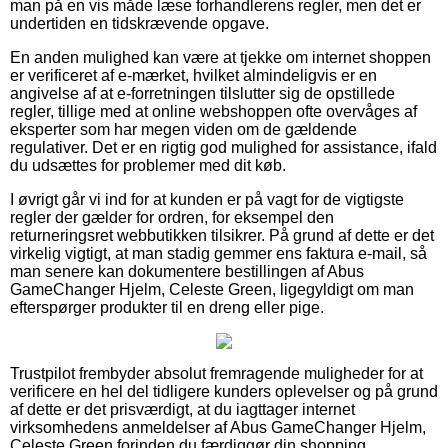
man på en vis måde læse forhandlerens regler, men det er
undertiden en tidskrævende opgave.
En anden mulighed kan være at tjekke om internet shoppen
er verificeret af e-mærket, hvilket almindeligvis er en
angivelse af at e-forretningen tilslutter sig de opstillede
regler, tillige med at online webshoppen ofte overvåges af
eksperter som har megen viden om de gældende
regulativer. Det er en rigtig god mulighed for assistance, ifald
du udsættes for problemer med dit køb.
I øvrigt går vi ind for at kunden er på vagt for de vigtigste
regler der gælder for ordren, for eksempel den
returneringsret webbutikken tilsikrer. På grund af dette er det
virkelig vigtigt, at man stadig gemmer ens faktura e-mail, så
man senere kan dokumentere bestillingen af Abus
GameChanger Hjelm, Celeste Green, ligegyldigt om man
efterspørger produkter til en dreng eller pige.
Trustpilot frembyder absolut fremragende muligheder for at
verificere en hel del tidligere kunders oplevelser og på grund
af dette er det prisværdigt, at du iagttager internet
virksomhedens anmeldelser af Abus GameChanger Hjelm,
Celeste Green forinden du færdiggør din shopping.