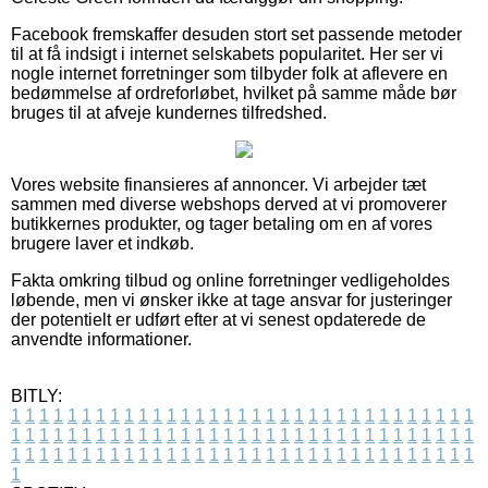
Facebook fremskaffer desuden stort set passende metoder
til at få indsigt i internet selskabets popularitet. Her ser vi
nogle internet forretninger som tilbyder folk at aflevere en
bedømmelse af ordreforløbet, hvilket på samme måde bør
bruges til at afveje kundernes tilfredshed.
Vores website finansieres af annoncer. Vi arbejder tæt
sammen med diverse webshops derved at vi promoverer
butikkernes produkter, og tager betaling om en af vores
brugere laver et indkøb.
Fakta omkring tilbud og online forretninger vedligeholdes
løbende, men vi ønsker ikke at tage ansvar for justeringer
der potentielt er udført efter at vi senest opdaterede de
anvendte informationer.
BITLY:
1
1
1
1
1
1
1
1
1
1
1
1
1
1
1
1
1
1
1
1
1
1
1
1
1
1
1
1
1
1
1
1
1
1
1
1
1
1
1
1
1
1
1
1
1
1
1
1
1
1
1
1
1
1
1
1
1
1
1
1
1
1
1
1
1
1
1
1
1
1
1
1
1
1
1
1
1
1
1
1
1
1
1
1
1
1
1
1
1
1
1
1
1
1
1
1
1
1
1
1