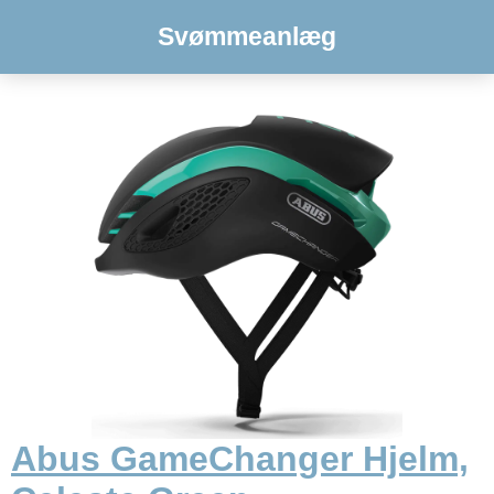
Svømmeanlæg
Abus GameChanger Hjelm,