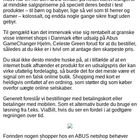
at mindske salgspriserne på specielt deres bedst i test
produkter – til børn og babyer, lige så vel som til herrer og
damer – kolossalt, og endda nogle gange sikre fragt uden
gebyr.
Til gengæld kan det immervæk vise sig rentabelt at granske
visse internet shops i Danmark efter udsalg på Abus
GameChanger Hjelm, Celeste Green forud for at du bestiller,
således at du ikke er i tvivl om at antage den skarpeste pris.
Du skal ikke desto mindre huske på, at i tilfælde af at en
internet butik afhænder et produkt for en udsalgspris der kan
virke ufattelig fordelagtig, så burde det for det meste være et
signal om en falsk online butik. Shopping med kort er
heldigvis omfattet af en ordning, som støtter dig som køber
overfor uægte online selskaber.
Generelt foreslår vi bestillinger med betalingskort eller
betalinger med mobilen. Som et alternativ burde du bruge en
løsning fra f.eks. ViaBill, hvis du ser en fordel i at godtgøre
regningen over tid.
Forinden nogen shopper hos en ABUS netshop behøver