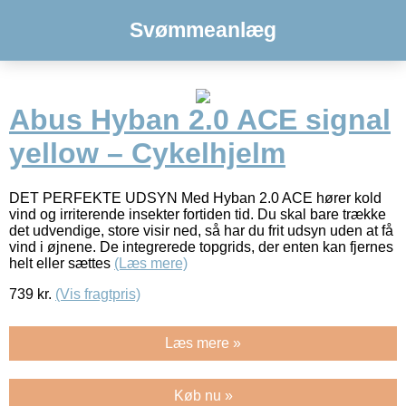
Svømmeanlæg
Abus Hyban 2.0 ACE signal
yellow – Cykelhjelm
DET PERFEKTE UDSYN Med Hyban 2.0 ACE hører kold
vind og irriterende insekter fortiden tid. Du skal bare trække
det udvendige, store visir ned, så har du frit udsyn uden at få
vind i øjnene. De integrerede topgrids, der enten kan fjernes
helt eller sættes
(Læs mere)
739
kr.
(Vis fragtpris)
Læs mere »
Køb nu »