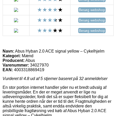
Besøg webshop
Besøg webshop
Besøg webshop
Navn:
Abus Hyban 2.0 ACE signal yellow – Cykelhjelm
Kategori:
Mænd
Producent:
Abus
Varenummer:
34027970
EAN:
4003318869419
Vurderet til
4.8
ud af 5 stjerner baseret på
32
anmeldelser
En stor portion internet handler yder nu et bredt udvalg af
leveringsmåder. En der er meget anvendt er lige nu
udleveringssteder, fordi det så er super fleksibelt for dig at
kunne hente ordren når der er tid til det. Fragtmuligheden er
altså virkelig praktisk, samt endda endvidere den
prisbilligste fragtløsning ved køb af Abus Hyban 2.0 ACE
signal yellow – Cykelhjelm.