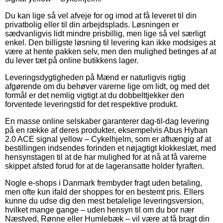
Du kan lige så vel afveje for og imod at få leveret til din
privatbolig eller til din arbejdsplads. Løsningen er
sædvanligvis lidt mindre prisbillig, men lige så vel særligt
enkel. Den billigste løsning til levering kan ikke modsiges at
være at hente pakken selv, men den mulighed betinges af at
du lever tæt på online butikkens lager.
Leveringsdygtigheden på Mænd er naturligvis rigtig
afgørende om du behøver varerne lige om lidt, og med det
formål er det nemlig vigtigt at du dobbelttjekker den
forventede leveringstid for det respektive produkt.
En masse online selskaber garanterer dag-til-dag levering
på en række af deres produkter, eksempelvis Abus Hyban
2.0 ACE signal yellow – Cykelhjelm, som er afhængig af at
bestillingen indsendes forinden et nøjagtigt klokkeslæt, med
hensynstagen til at de har mulighed for at nå at få varerne
skippet afsted forud for at de lageransatte holder fyraften.
Nogle e-shops i Danmark frembyder fragt uden betaling,
men ofte kun ifald der shoppes for en bestemt pris. Ellers
kunne du udse dig den mest betalelige leveringsversion,
hvilket mange gange – uden hensyn til om du bor nær
Næstved, Rønne eller Humlebæk – vil være at få bragt din