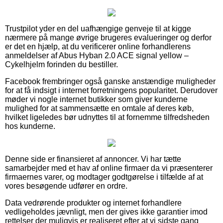
Trustpilot yder en del uafhængige genveje til at kigge
nærmere på mange øvrige brugeres evalueringer og derfor
er det en hjælp, at du verificerer online forhandlerens
anmeldelser af Abus Hyban 2.0 ACE signal yellow –
Cykelhjelm forinden du bestiller.
Facebook frembringer også ganske anstændige muligheder
for at få indsigt i internet forretningens popularitet. Derudover
møder vi nogle internet butikker som giver kunderne
mulighed for at sammensætte en omtale af deres køb,
hvilket ligeledes bør udnyttes til at fornemme tilfredsheden
hos kunderne.
Denne side er finansieret af annoncer. Vi har tætte
samarbejder med et hav af online firmaer da vi præsenterer
firmaernes varer, og modtager godtgørelse i tilfælde af at
vores besøgende udfører en ordre.
Data vedrørende produkter og internet forhandlere
vedligeholdes jævnligt, men der gives ikke garantier imod
rettelser der muligvis er realiseret efter at vi sidste gang