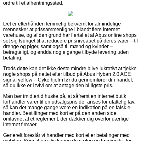
ordre til et afhentningssted.
Det er efterhånden temmelig bekvemt for almindelige
mennesker at prissammenligne i blandt flere internet
varehuse, og af den grund har flertallet af Abus online shops
set sig tvunget til at reducere prisniveauet på deres varer – til
drenge og piger, samt også til mænd og kvinder –
betragteligt, og endda nogle gange tilbyde levering uden
betaling.
Trods dette kan det ikke desto mindre blive lukrativt at tjekke
nogle shops på nettet efter tilbud på Abus Hyban 2.0 ACE
signal yellow – Cykelhjelm før du gennemfører din handel,
så du ikke er i tvivl om at antage den billigste pris.
Man bør imidlertid huske på, at såfremt en internet butik
forhandler varer til en udsalgspris der anses for ufattelig lav,
så kan det mange gange være en indikation på en falsk e-
handler. Bestillinger med kort er på den anden side
omfavnet af et reglement, der dækker dig overfor uærlige
internet firmaer.
Generelt foreslår vi handler med kort eller betalinger med
mobilen. Som alternativ kunne du vælge en løsning fra for