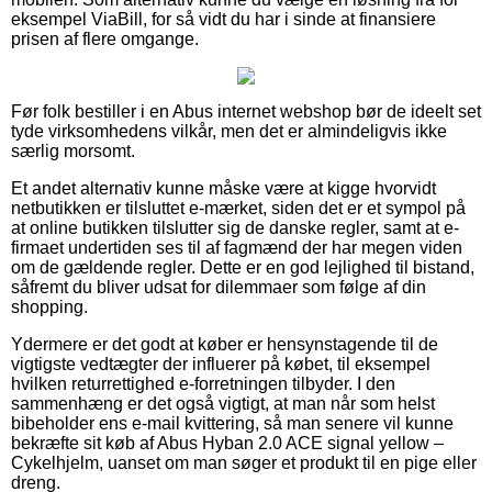
eksempel ViaBill, for så vidt du har i sinde at finansiere
prisen af flere omgange.
Før folk bestiller i en Abus internet webshop bør de ideelt set
tyde virksomhedens vilkår, men det er almindeligvis ikke
særlig morsomt.
Et andet alternativ kunne måske være at kigge hvorvidt
netbutikken er tilsluttet e-mærket, siden det er et sympol på
at online butikken tilslutter sig de danske regler, samt at e-
firmaet undertiden ses til af fagmænd der har megen viden
om de gældende regler. Dette er en god lejlighed til bistand,
såfremt du bliver udsat for dilemmaer som følge af din
shopping.
Ydermere er det godt at køber er hensynstagende til de
vigtigste vedtægter der influerer på købet, til eksempel
hvilken returrettighed e-forretningen tilbyder. I den
sammenhæng er det også vigtigt, at man når som helst
bibeholder ens e-mail kvittering, så man senere vil kunne
bekræfte sit køb af Abus Hyban 2.0 ACE signal yellow –
Cykelhjelm, uanset om man søger et produkt til en pige eller
dreng.