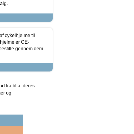
alg.
f cykelhjelme til
lhjelme er CE-
 bestille gennem dem.
 fra bl.a. deres
mer og