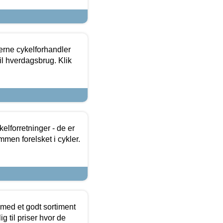
erne cykelforhandler
til hverdagsbrug. Klik
lforretninger - de er
mmen forelsket i cykler.
 med et godt sortiment
g til priser hvor de