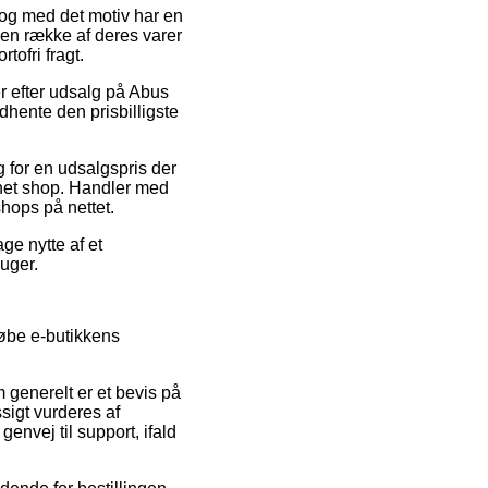
, og med det motiv har en
 en række af deres varer
tofri fragt.
r efter udsalg på Abus
dhente den prisbilligste
g for en udsalgspris der
ernet shop. Handler med
shops på nettet.
ge nytte af et
 uger.
løbe e-butikkens
 generelt er et bevis på
ssigt vurderes af
nvej til support, ifald