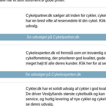
alle har et stort sortiment til gode priser.
Cykelpartner.dk sælger alt inden for cykler, cyke
har en bred vifte af reservedele til din cykel. Klik
udvalg.
Se udvalget på Cykelpartner.dk
Cykelexperten.dk vil fremstå som en troværdig o
cykelforretning, der prioriterer god kvalitet, god
meget højt til alle deres kunder. Klik her for at s
Se udvalget på Cykelexperten.dk
Cykler.dk har et solidt udvalg af cykler i god kvalit
De driver Vestjyllands største cykelbutik og kan
service, og hurtig levering af nye cykler og cykelu
se deres udvalg.