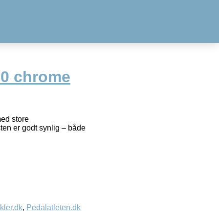
.0 chrome
ed store
sten er godt synlig – både
kler.dk
,
Pedalatleten.dk