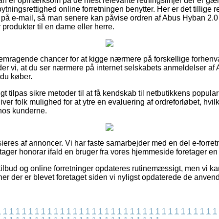
an er opmærksom på de mest relevante retningslinjer der er gæld
ningsrettighed online forretningen benytter. Her er det tillige re
g på e-mail, så man senere kan påvise ordren af Abus Hyban 2.
produkter til en dame eller herre.
pas fremragende chancer for at kigge nærmere på forskellige for
råder vi, at du ser nærmere på internet selskabets anmeldelser 
du køber.
igt tilpas sikre metoder til at få kendskab til netbutikkens populari
iver folk mulighed for at ytre en evaluering af ordreforløbet, hvilk
 hos kunderne.
eres af annoncer. Vi har faste samarbejder med en del e-forretn
tager honorar ifald en bruger fra vores hjemmeside foretager en b
ilbud og online forretninger opdateres rutinemæssigt, men vi k
er der er blevet foretaget siden vi nyligst opdaterede de anvend
1
1
1
1
1
1
1
1
1
1
1
1
1
1
1
1
1
1
1
1
1
1
1
1
1
1
1
1
1
1
1
1
1
1
1