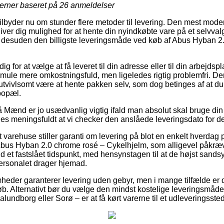
jerner baseret på
26
anmeldelser
tilbyder nu om stunder flere metoder til levering. Den mest mod
ver dig mulighed for at hente din nyindkøbte vare på et selvval
tit desuden den billigste leveringsmåde ved køb af Abus Hyban 
dig for at vælge at få leveret til din adresse eller til din arbejds
 smule mere omkostningsfuld, men ligeledes rigtig problemfri. D
tvivlsomt være at hente pakken selv, som dog betinges af at du b
bopæl.
Mænd er jo usædvanlig vigtig ifald man absolut skal bruge din p
es meningsfuldt at vi checker den anslåede leveringsdato for 
varehuse stiller garanti om levering på blot en enkelt hverda
Abus Hyban 2.0 chrome rosé – Cykelhjelm, som alligevel påkræv
 et fastslået tidspunkt, med hensynstagen til at de højst sandsy
personalet drager hjemad.
mheder garanterer levering uden gebyr, men i mange tilfælde er d
eløb. Alternativt bør du vælge den mindst kostelige leveringsmåd
undborg eller Sorø – er at få kørt varerne til et udleveringssted