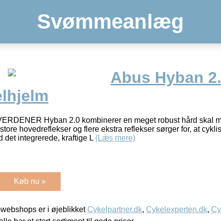
Svømmeanlæg
Abus Hyban 2
elhjelm
DENER Hyban 2.0 kombinerer en meget robust hård skal m
store hovedreflekser og flere ekstra reflekser sørger for, at cykli
det integrerede, kraftige L
(Læs mere)
Køb nu »
webshops er i øjeblikket
Cykelpartner.dk
,
Cykelexperten.dk
,
Cy