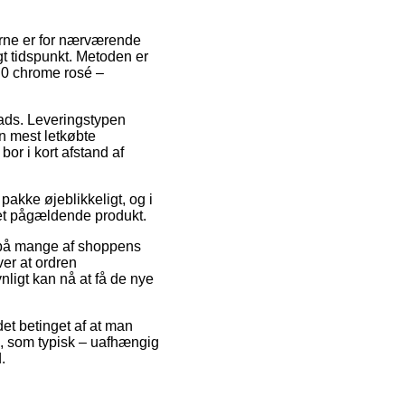
erne er for nærværende
gt tidspunkt. Metoden er
2.0 chrome rosé –
plads. Leveringstypen
en mest letkøbte
or i kort afstand af
akke øjeblikkeligt, og i
det pågældende produkt.
g på mange af shoppens
er at ordren
nligt kan nå at få de nye
et betinget af at man
e, som typisk – uafhængig
.