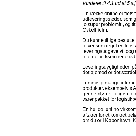
Vurderet til
4.1
ud af 5 st
En række online outlets 
udleveringssteder, som gi
jo super problemfri, og 
Cykelhjelm.
Du kunne tillige beslutte 
bliver som regel en lille
leveringsudgave vil dog u
internet virksomhedens 
Leveringsdygtigheden på 
det øjemed er det særdel
Temmelig mange internet 
produkter, eksempelvis 
gennemføres tidligere end
varer pakket før logistik
En hel del online virkso
aftager for et konkret b
om du er i København, Kal