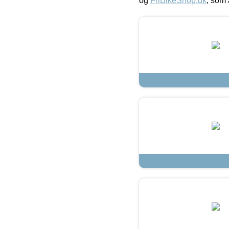
og
FriBikeShop.dk
, som 