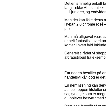
Det er temmelig enkelt fo
lang række Abus butikker
– til juniorer, og endvid
Men det kan ikke desto m
Hyban 2.0 chrome rosé – C
pris.
Man må alligevel være så 
er helt fantastisk overko
kort er i hvert fald inkl
Generelt tilråder vi shop
afdragstilbud fra eksempel
Før nogen bestiller på e
handelsvilkår, dog er det
En nem løsning kan derfo
at netshoppen tilslutter 
sagkyndige som er meget 
du oplever besvær med d