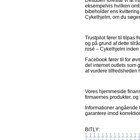
Desuden foreslår vi at m
eksempelvis hvilken ombyt
bibeholder ens kvitterin
Cykelhjelm, om du søger 
Trustpilot fører til til
og på grund af dette til
rosé – Cykelhjelm inden 
Facebook fører til for øvr
del internet outlets som g
at vurdere tilfredsheden
Vores hjemmeside finansi
firmaernes produkter, og 
Informationer angående t
garantere imod korrektion
BITLY:
1
1
1
1
1
1
1
1
1
1
1
1
1