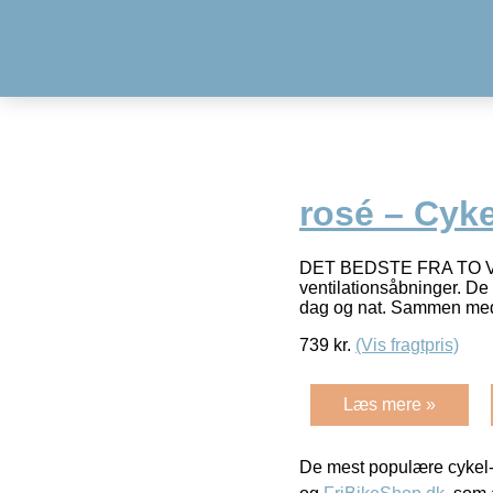
rosé – Cyk
DET BEDSTE FRA TO VER
ventilationsåbninger. De 
dag og nat. Sammen med 
739
kr.
(Vis fragtpris)
Læs mere »
De mest populære cykel-