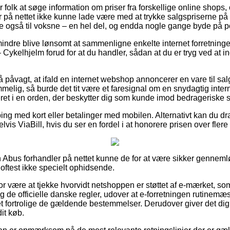
r folk at søge information om priser fra forskellige online shops
 på nettet ikke kunne lade være med at trykke salgspriserne på
ere også til voksne – en hel del, og endda nogle gange byde på por
indre blive lønsomt at sammenligne enkelte internet forretninge
ykelhjelm forud for at du handler, sådan at du er tryg ved at in
påvagt, at ifald en internet webshop annoncerer en vare til sal
mmelig, så burde det tit være et faresignal om en snydagtig int
uderet i en orden, der beskytter dig som kunde imod bedrageriske 
ping med kort eller betalinger med mobilen. Alternativt kan du dra
vis ViaBill, hvis du ser en fordel i at honorere prisen over flere
n Abus forhandler på nettet kunne de for at være sikker gennem
 oftest ikke specielt ophidsende.
r være at tjekke hvorvidt netshoppen er støttet af e-mærket, som
sig de officielle danske regler, udover at e-forretningen rutinemæ
fortrolige de gældende bestemmelser. Derudover giver det dig ge
it køb.