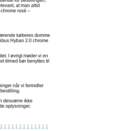
ende for bestillingen,
levant, at man altid
0 chrome rosé –
henværende køberes domme
af Abus Hyban 2.0 chrome
tet. I øvrigt møder vi en
et tilmed bør benyttes til
inger når vi formidler
estilling.
an desværre ikke
te oplysninger.
1
1
1
1
1
1
1
1
1
1
1
1
1