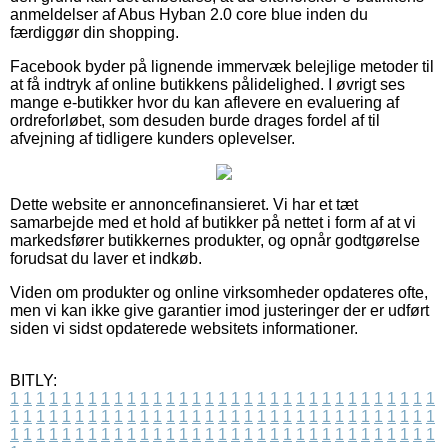
anmeldelser af Abus Hyban 2.0 core blue inden du
færdiggør din shopping.
Facebook byder på lignende immervæk belejlige metoder til
at få indtryk af online butikkens pålidelighed. I øvrigt ses
mange e-butikker hvor du kan aflevere en evaluering af
ordreforløbet, som desuden burde drages fordel af til
afvejning af tidligere kunders oplevelser.
Dette website er annoncefinansieret. Vi har et tæt
samarbejde med et hold af butikker på nettet i form af at vi
markedsfører butikkernes produkter, og opnår godtgørelse
forudsat du laver et indkøb.
Viden om produkter og online virksomheder opdateres ofte,
men vi kan ikke give garantier imod justeringer der er udført
siden vi sidst opdaterede websitets informationer.
BITLY:
1
1
1
1
1
1
1
1
1
1
1
1
1
1
1
1
1
1
1
1
1
1
1
1
1
1
1
1
1
1
1
1
1
1
1
1
1
1
1
1
1
1
1
1
1
1
1
1
1
1
1
1
1
1
1
1
1
1
1
1
1
1
1
1
1
1
1
1
1
1
1
1
1
1
1
1
1
1
1
1
1
1
1
1
1
1
1
1
1
1
1
1
1
1
1
1
1
1
1