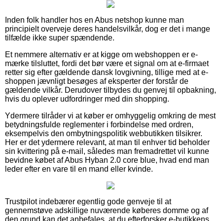
Inden folk handler hos en Abus netshop kunne man
principielt overveje deres handelsvilkår, dog er det i mange
tilfælde ikke super spændende.
Et nemmere alternativ er at kigge om webshoppen er e-
mærke tilsluttet, fordi det bør være et signal om at e-firmaet
retter sig efter gældende dansk lovgivning, tillige med at e-
shoppen jævnligt besøges af eksperter der forstår de
gældende vilkår. Derudover tilbydes du genvej til opbakning,
hvis du oplever udfordringer med din shopping.
Ydermere tilråder vi at køber er omhyggelig omkring de mest
betydningsfulde reglementer i forbindelse med ordren,
eksempelvis den ombytningspolitik webbutikken tilsikrer.
Her er det ydermere relevant, at man til enhver tid beholder
sin kvittering på e-mail, således man fremadrettet vil kunne
bevidne købet af Abus Hyban 2.0 core blue, hvad end man
leder efter en vare til en mand eller kvinde.
Trustpilot indebærer egentlig gode genveje til at
gennemstøve adskillige nuværende køberes domme og af
den grund kan det anbefales, at du efterforsker e-butikkens