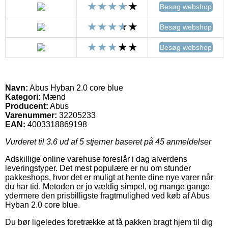
Besøg webshop
Besøg webshop
Besøg webshop
Navn:
Abus Hyban 2.0 core blue
Kategori:
Mænd
Producent:
Abus
Varenummer:
32205233
EAN:
4003318869198
Vurderet til
3.6
ud af 5 stjerner baseret på
45
anmeldelser
Adskillige online varehuse foreslår i dag alverdens
leveringstyper. Det mest populære er nu om stunder
pakkeshops, hvor det er muligt at hente dine nye varer når
du har tid. Metoden er jo vældig simpel, og mange gange
ydermere den prisbilligste fragtmulighed ved køb af Abus
Hyban 2.0 core blue.
Du bør ligeledes foretrække at få pakken bragt hjem til dig