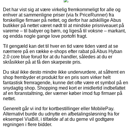
Det har vist sig at være virkelig fremkommeligt for alle og
enhver at sammenligne priser (via fx PriceRunner) fra
forskellige firmaer på nettet, og derfor har adskillige Abus
butikker på nettet været nødt til at mindske prisniveauet på
varerne – til babyer og børn, og ligeså til voksne – markant,
og endda nogle gange love portofri fragt.
Til gengæld kan det til hver en tid være tiden værd at se
nærmere på en række e-shops efter rabat på Abus Hyban
2.0 core blue forud for at du handler, således at du er
skråsikker på at få den skarpeste pris.
Du skal ikke desto mindre ikke undervurdere, at såfremt en
shop frembyder et produkt for en pris som virker helt
fantastisk fremragende, kunne det ofte være et symbol på en
snydagtig shop. Shopping med kort er imidlertid indbefattet
af en foranstaltning, der værner køber imod fup firmaer på
nettet.
Generelt går vi ind for kortbestillinger eller MobilePay.
Alternativt burde du udnytte en afbetalingsløsning fra for
eksempel ViaBill, i tilfælde af at du gerne vil godtgøre
regningen i flere bidder.