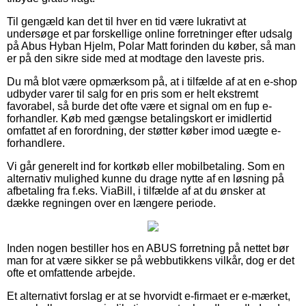
Til gengæld kan det til hver en tid være lukrativt at
undersøge et par forskellige online forretninger efter udsalg
på Abus Hyban Hjelm, Polar Matt forinden du køber, så man
er på den sikre side med at modtage den laveste pris.
Du må blot være opmærksom på, at i tilfælde af at en e-shop
udbyder varer til salg for en pris som er helt ekstremt
favorabel, så burde det ofte være et signal om en fup e-
forhandler. Køb med gængse betalingskort er imidlertid
omfattet af en forordning, der støtter køber imod uægte e-
forhandlere.
Vi går generelt ind for kortkøb eller mobilbetaling. Som en
alternativ mulighed kunne du drage nytte af en løsning på
afbetaling fra f.eks. ViaBill, i tilfælde af at du ønsker at
dække regningen over en længere periode.
Inden nogen bestiller hos en ABUS forretning på nettet bør
man for at være sikker se på webbutikkens vilkår, dog er det
ofte et omfattende arbejde.
Et alternativt forslag er at se hvorvidt e-firmaet er e-mærket,