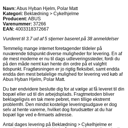
Navn:
Abus Hyban Hjelm, Polar Matt
Kategori:
Beklædning > Cykelhjelme
Producent:
ABUS
Varenummer:
37266
EAN:
4003318372667
Vurderet til
3.7
ud af 5 stjerner baseret på
38
anmeldelser
Temmelig mange internet foretagender tildeler på
nuværende tidspunkt diverse muligheder for levering. En af
de mest moderne er nu til dags udleveringssteder, fordi du
på den måde nemt kan hente din ordre på et valgfrit
tidspunkt. Fragtløsningen er jo rigtig fleksibel, samt endda
endda den mest betalelige mulighed for levering ved køb af
Abus Hyban Hjelm, Polar Matt.
Du bør endvidere beslutte dig for at vælge at få leveret til din
bopæl eller ud til din arbejdsplads. Fragtmetoden bliver
beklageligvis en tak mere pebret, men tillige ekstremt
problemfri. Den mindst kostelige leveringsudgave er dog
selv at hente varerne, hvilket dog forudsætter at du har
bopæl lige ved e-firmaets adresse.
Antal dages levering på Beklædning > Cykelhjelme er