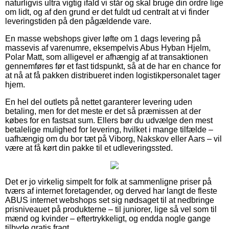
naturligvis ultra vigtig ifald vi står og skal bruge din ordre lige
om lidt, og af den grund er det fuldt ud centralt at vi finder
leveringstiden på den pågældende vare.
En masse webshops giver løfte om 1 dags levering på
massevis af varenumre, eksempelvis Abus Hyban Hjelm,
Polar Matt, som alligevel er afhængig af at transaktionen
gennemføres før et fast tidspunkt, så at de har en chance for
at nå at få pakken distribueret inden logistikpersonalet tager
hjem.
En hel del outlets på nettet garanterer levering uden
betaling, men for det meste er det så præmissen at der
købes for en fastsat sum. Ellers bør du udvælge den mest
betalelige mulighed for levering, hvilket i mange tilfælde –
uafhængig om du bor tæt på Viborg, Nakskov eller Aars – vil
være at få kørt din pakke til et udleveringssted.
Det er jo virkelig simpelt for folk at sammenligne priser på
tværs af internet foretagender, og derved har langt de fleste
ABUS internet webshops set sig nødsaget til at nedbringe
prisniveauet på produkterne – til juniorer, lige så vel som til
mænd og kvinder – eftertrykkeligt, og endda nogle gange
tilbyde gratis fragt.