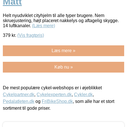
Matt
Helt nyudviklet cityhjelm til alle typer brugere. Nem
skruejustering, højt placeret nakkelys og aftagelig skygge.
14 luftkanaler.
(Læs mere)
379
kr.
(Vis fragtpris)
Læs mere »
Køb nu »
De mest populære cykel-webshops er i øjeblikket
Cykelpartner.dk
,
Cykelexperten.dk
,
Cykler.dk
,
Pedalatleten.dk
og
FriBikeShop.dk
, som alle har et stort
sortiment til gode priser.