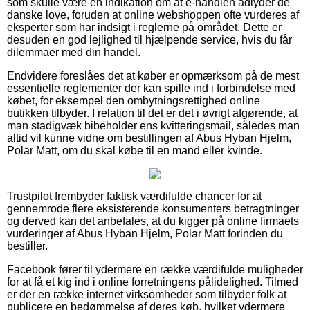
som skulle være en indikation om at e-handlen adlyder de
danske love, foruden at online webshoppen ofte vurderes af
eksperter som har indsigt i reglerne på området. Dette er
desuden en god lejlighed til hjælpende service, hvis du får
dilemmaer med din handel.
Endvidere foreslåes det at køber er opmærksom på de mest
essentielle reglementer der kan spille ind i forbindelse med
købet, for eksempel den ombytningsrettighed online
butikken tilbyder. I relation til det er det i øvrigt afgørende, at
man stadigvæk bibeholder ens kvitteringsmail, således man
altid vil kunne vidne om bestillingen af Abus Hyban Hjelm,
Polar Matt, om du skal købe til en mand eller kvinde.
Trustpilot frembyder faktisk værdifulde chancer for at
gennemrode flere eksisterende konsumenters betragtninger
og derved kan det anbefales, at du kigger på online firmaets
vurderinger af Abus Hyban Hjelm, Polar Matt forinden du
bestiller.
Facebook fører til ydermere en række værdifulde muligheder
for at få et kig ind i online forretningens pålidelighed. Tilmed
er der en række internet virksomheder som tilbyder folk at
publicere en bedømmelse af deres køb, hvilket ydermere