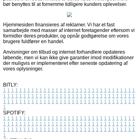
bør benyttes til at fornemme tidligere kunders oplevelser.
Hjemmesiden finansieres af reklamer. Vi har et fast
samarbejde med masser af internet foretagender eftersom vi
formidler deres produkter, og opnår godtgørelse om vores
brugere fuldfører en handel.
Anvisninger om tilbud og internet forhandlere opdateres
løbende, men vi kan ikke give garantier imod modifikationer
der muligvis er implementeret efter seneste opdatering af
vores oplysninger.
BITLY:
1
1
1
1
1
1
1
1
1
1
1
1
1
1
1
1
1
1
1
1
1
1
1
1
1
1
1
1
1
1
1
1
1
1
1
1
1
1
1
1
1
1
1
1
1
1
1
1
1
1
1
1
1
1
1
1
1
1
1
1
1
1
1
1
1
1
1
1
1
1
1
1
1
1
1
1
1
1
1
1
1
1
1
1
1
1
1
1
1
1
1
1
1
1
1
1
1
1
1
1
SPOTIFY:
1
1
1
1
1
1
1
1
1
1
1
1
1
1
1
1
1
1
1
1
1
1
1
1
1
1
1
1
1
1
1
1
1
1
1
1
1
1
1
1
1
1
1
1
1
1
1
1
1
1
1
1
1
1
1
1
1
1
1
1
1
1
1
1
1
1
1
1
1
1
1
1
1
1
1
1
1
1
1
1
1
1
1
1
1
1
1
1
1
1
1
1
1
1
1
1
1
1
1
1