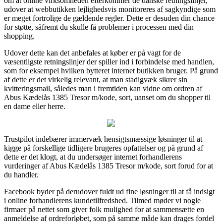
om at online virksomheden efterkommer de danske retningslinjer,
udover at webbutikken lejlighedsvis monitoreres af sagkyndige som
er meget fortrolige de gældende regler. Dette er desuden din chance
for støtte, såfremt du skulle få problemer i processen med din
shopping.
Udover dette kan det anbefales at køber er på vagt for de
væsentligste retningslinjer der spiller ind i forbindelse med handlen,
som for eksempel hvilken bytteret internet butikken bruger. På grund
af dette er det virkelig relevant, at man stadigvæk sikrer sin
kvitteringsmail, således man i fremtiden kan vidne om ordren af
Abus Kædelås 1385 Tresor m/kode, sort, uanset om du shopper til
en dame eller herre.
Trustpilot indebærer immervæk hensigtsmæssige løsninger til at
kigge på forskellige tidligere brugeres opfattelser og på grund af
dette er det klogt, at du undersøger internet forhandlerens
vurderinger af Abus Kædelås 1385 Tresor m/kode, sort forud for at
du handler.
Facebook byder på derudover fuldt ud fine løsninger til at få indsigt
i online forhandlerens kundetilfredshed. Tilmed møder vi nogle
firmaer på nettet som giver folk mulighed for at sammensætte en
anmeldelse af ordreforløbet, som på samme måde kan drages fordel