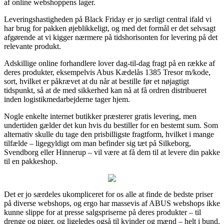
af online webshoppens lager.
Leveringshastigheden på Black Friday er jo særligt central ifald vi
har brug for pakken øjeblikkeligt, og med det formål er det selvsagt
afgørende at vi kigger nærmere på tidshorisonten for levering på det
relevante produkt.
Adskillige online forhandlere lover dag-til-dag fragt på en række af
deres produkter, eksempelvis Abus Kædelås 1385 Tresor m/kode,
sort, hvilket er påkrævet at du når at bestille før et nøjagtigt
tidspunkt, så at de med sikkerhed kan nå at få ordren distribueret
inden logistikmedarbejderne tager hjem.
Nogle enkelte internet butikker præsterer gratis levering, men
undertiden gælder det kun hvis du bestiller for en bestemt sum. Som
alternativ skulle du tage den prisbilligste fragtform, hvilket i mange
tilfælde – ligegyldigt om man befinder sig tæt på Silkeborg,
Svendborg eller Hinnerup – vil være at få dem til at levere din pakke
til en pakkeshop.
Det er jo særdeles ukompliceret for os alle at finde de bedste priser
på diverse webshops, og ergo har massevis af ABUS webshops ikke
kunne slippe for at presse salgspriserne på deres produkter – til
drenge og piger, og ligeledes også til kvinder og mænd – helt i bund,