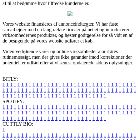
af til at bedømme hvor tilfredse kunderne er.
Vores website finansieres af annonceindtægter. Vi har faste
samarbejder med en lang række firmaer på nettet og introducerer
virksomhedernes produkter, og høster godtgørelse for så vidt en af
de besøgende på vores website udfører et køb.
Viden vedrørende varer og online virksomheder ajourføres
rutinemæssigt, men der gives ikke garantier imod korrektioner der
potentielt er udført efter at vi senest opdaterede sidens oplysninger.
BITLY:
1
1
1
1
1
1
1
1
1
1
1
1
1
1
1
1
1
1
1
1
1
1
1
1
1
1
1
1
1
1
1
1
1
1
1
1
1
1
1
1
1
1
1
1
1
1
1
1
1
1
1
1
1
1
1
1
1
1
1
1
1
1
1
1
1
1
1
1
1
1
1
1
1
1
1
1
1
1
1
1
1
1
1
1
1
1
1
1
1
1
1
1
1
1
1
1
1
1
1
1
SPOTIFY:
1
1
1
1
1
1
1
1
1
1
1
1
1
1
1
1
1
1
1
1
1
1
1
1
1
1
1
1
1
1
1
1
1
1
1
1
1
1
1
1
1
1
1
1
1
1
1
1
1
1
1
1
1
1
1
1
1
1
1
1
1
1
1
1
1
1
1
1
1
1
1
1
1
1
1
1
1
1
1
1
1
1
1
1
1
1
1
1
1
1
1
1
1
1
1
1
1
1
1
1
CUTTLY BIO:
1
1
1
1
1
1
1
1
1
1
1
1
1
1
1
1
1
1
1
1
1
1
1
1
1
1
1
1
1
1
1
1
1
1
1
1
1