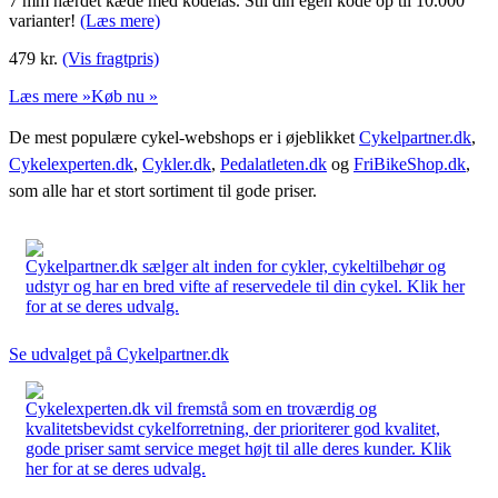
7 mm hærdet kæde med kodelås. Stil din egen kode op til 10.000
varianter!
(Læs mere)
479
kr.
(Vis fragtpris)
Læs mere »
Køb nu »
De mest populære cykel-webshops er i øjeblikket
Cykelpartner.dk
,
Cykelexperten.dk
,
Cykler.dk
,
Pedalatleten.dk
og
FriBikeShop.dk
,
som alle har et stort sortiment til gode priser.
Cykelpartner.dk sælger alt inden for cykler, cykeltilbehør og
udstyr og har en bred vifte af reservedele til din cykel. Klik her
for at se deres udvalg.
Se udvalget på Cykelpartner.dk
Cykelexperten.dk vil fremstå som en troværdig og
kvalitetsbevidst cykelforretning, der prioriterer god kvalitet,
gode priser samt service meget højt til alle deres kunder. Klik
her for at se deres udvalg.