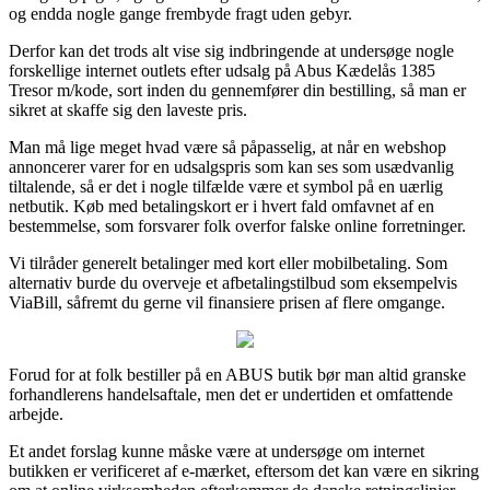
og endda nogle gange frembyde fragt uden gebyr.
Derfor kan det trods alt vise sig indbringende at undersøge nogle
forskellige internet outlets efter udsalg på Abus Kædelås 1385
Tresor m/kode, sort inden du gennemfører din bestilling, så man er
sikret at skaffe sig den laveste pris.
Man må lige meget hvad være så påpasselig, at når en webshop
annoncerer varer for en udsalgspris som kan ses som usædvanlig
tiltalende, så er det i nogle tilfælde være et symbol på en uærlig
netbutik. Køb med betalingskort er i hvert fald omfavnet af en
bestemmelse, som forsvarer folk overfor falske online forretninger.
Vi tilråder generelt betalinger med kort eller mobilbetaling. Som
alternativ burde du overveje et afbetalingstilbud som eksempelvis
ViaBill, såfremt du gerne vil finansiere prisen af flere omgange.
Forud for at folk bestiller på en ABUS butik bør man altid granske
forhandlerens handelsaftale, men det er undertiden et omfattende
arbejde.
Et andet forslag kunne måske være at undersøge om internet
butikken er verificeret af e-mærket, eftersom det kan være en sikring