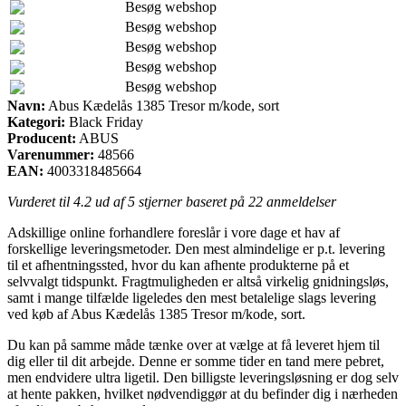
Besøg webshop
Besøg webshop
Besøg webshop
Besøg webshop
Besøg webshop
Navn:
Abus Kædelås 1385 Tresor m/kode, sort
Kategori:
Black Friday
Producent:
ABUS
Varenummer:
48566
EAN:
4003318485664
Vurderet til
4.2
ud af 5 stjerner baseret på
22
anmeldelser
Adskillige online forhandlere foreslår i vore dage et hav af
forskellige leveringsmetoder. Den mest almindelige er p.t. levering
til et afhentningssted, hvor du kan afhente produkterne på et
selvvalgt tidspunkt. Fragtmuligheden er altså virkelig gnidningsløs,
samt i mange tilfælde ligeledes den mest betalelige slags levering
ved køb af Abus Kædelås 1385 Tresor m/kode, sort.
Du kan på samme måde tænke over at vælge at få leveret hjem til
dig eller til dit arbejde. Denne er somme tider en tand mere pebret,
men endvidere ultra ligetil. Den billigste leveringsløsning er dog selv
at hente pakken, hvilket nødvendiggør at du befinder dig i nærheden