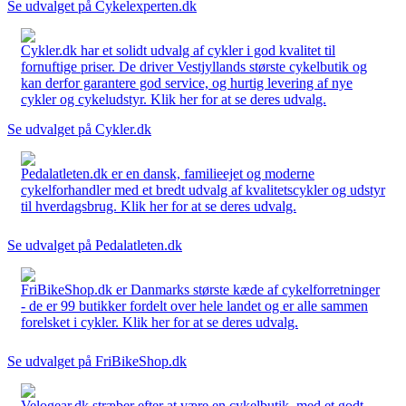
Se udvalget på Cykelexperten.dk
Cykler.dk har et solidt udvalg af cykler i god kvalitet til
fornuftige priser. De driver Vestjyllands største cykelbutik og
kan derfor garantere god service, og hurtig levering af nye
cykler og cykeludstyr. Klik her for at se deres udvalg.
Se udvalget på Cykler.dk
Pedalatleten.dk er en dansk, familieejet og moderne
cykelforhandler med et bredt udvalg af kvalitetscykler og udstyr
til hverdagsbrug. Klik her for at se deres udvalg.
Se udvalget på Pedalatleten.dk
FriBikeShop.dk er Danmarks største kæde af cykelforretninger
- de er 99 butikker fordelt over hele landet og er alle sammen
forelsket i cykler. Klik her for at se deres udvalg.
Se udvalget på FriBikeShop.dk
Velogear.dk stræber efter at være en cykelbutik, med et godt