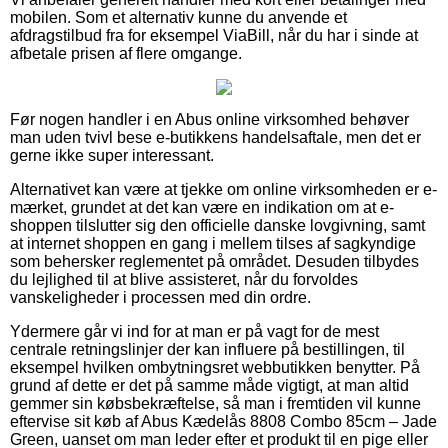
mobilen. Som et alternativ kunne du anvende et
afdragstilbud fra for eksempel ViaBill, når du har i sinde at
afbetale prisen af flere omgange.
Før nogen handler i en Abus online virksomhed behøver
man uden tvivl bese e-butikkens handelsaftale, men det er
gerne ikke super interessant.
Alternativet kan være at tjekke om online virksomheden er e-
mærket, grundet at det kan være en indikation om at e-
shoppen tilslutter sig den officielle danske lovgivning, samt
at internet shoppen en gang i mellem tilses af sagkyndige
som behersker reglementet på området. Desuden tilbydes
du lejlighed til at blive assisteret, når du forvoldes
vanskeligheder i processen med din ordre.
Ydermere går vi ind for at man er på vagt for de mest
centrale retningslinjer der kan influere på bestillingen, til
eksempel hvilken ombytningsret webbutikken benytter. På
grund af dette er det på samme måde vigtigt, at man altid
gemmer sin købsbekræftelse, så man i fremtiden vil kunne
eftervise sit køb af Abus Kædelås 8808 Combo 85cm – Jade
Green, uanset om man leder efter et produkt til en pige eller