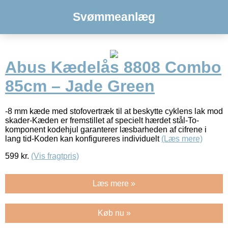
Svømmeanlæg
Abus Kædelås 8808 Combo
85cm – Jade Green
-8 mm kæde med stofovertræk til at beskytte cyklens lak mod
skader-Kæden er fremstillet af specielt hærdet stål-To-
komponent kodehjul garanterer læsbarheden af cifrene i
lang tid-Koden kan konfigureres individuelt
(Læs mere)
599
kr.
(Vis fragtpris)
Læs mere »
Køb nu »