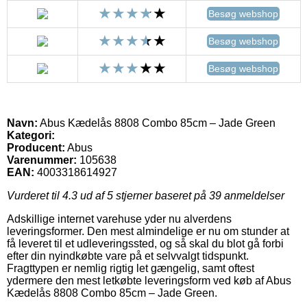
Besøg webshop
Besøg webshop
Besøg webshop
Navn:
Abus Kædelås 8808 Combo 85cm – Jade Green
Kategori:
Producent:
Abus
Varenummer:
105638
EAN:
4003318614927
Vurderet til
4.3
ud af 5 stjerner baseret på
39
anmeldelser
Adskillige internet varehuse yder nu alverdens
leveringsformer. Den mest almindelige er nu om stunder at
få leveret til et udleveringssted, og så skal du blot gå forbi
efter din nyindkøbte vare på et selvvalgt tidspunkt.
Fragttypen er nemlig rigtig let gængelig, samt oftest
ydermere den mest letkøbte leveringsform ved køb af Abus
Kædelås 8808 Combo 85cm – Jade Green.