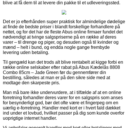
blive at få dem til at levere din pakke til et udleveringssted.
Det er jo efterhånden super praktisk for almindelige dødelige
at finde de bedste priser i blandt forskellige forhandlere på
nettet, og for det har de fleste Abus online firmaer fundet det
nødvendigt at tvinge salgspriserne på en række af deres
varer – til drenge og piger, og desuden også til kvinder og
mænd – helt i bund, og endda nogle gange frembyde
levering uden betaling.
Til gengæld kan det trods alt blive rentabelt at kigge forbi en
række online selskaber efter rabat på Abus Kædelås 8808
Combo 85cm – Jade Green før du gennemfører din
bestilling, således at man er på den sikre side med at
modtage den skarpeste pris.
Man må bare ikke undervurdere, at i tilfælde af at en online
forretning forhandler deres varer for en salgspris som anses
for besynderligt god, bør det ofte være et fingerpeg om en
uærlig e-forretning. Handler med kort er i hvert fald dækket
ind under et lovbud, hvilket passer på dig som kunde overfor
uoprigtige internet handler.
Vi anbefaler generelt handler med kort eller betalinger med