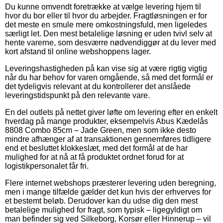
Du kunne omvendt foretrække at vælge levering hjem til
hvor du bor eller til hvor du arbejder. Fragtløsningen er for
det meste en smule mere omkostningsfuld, men ligeledes
særligt let. Den mest betalelige løsning er uden tvivl selv at
hente varerne, som desværre nødvendiggør at du lever med
kort afstand til online webshoppens lager.
Leveringshastigheden på kan vise sig at være rigtig vigtig
når du har behov for varen omgående, så med det formål er
det tydeligvis relevant at du kontrollerer det anslåede
leveringstidspunkt på den relevante vare.
En del outlets på nettet giver løfte om levering efter en enkelt
hverdag på mange produkter, eksempelvis Abus Kædelås
8808 Combo 85cm – Jade Green, men som ikke desto
mindre afhænger af at transaktionen gennemføres tidligere
end et besluttet klokkeslæt, med det formål at de har
mulighed for at nå at få produktet ordnet forud for at
logistikpersonalet får fri.
Flere internet webshops præsterer levering uden beregning,
men i mange tilfælde gælder det kun hvis der erhverves for
et bestemt beløb. Derudover kan du udse dig den mest
betalelige mulighed for fragt, som typisk – ligegyldigt om
man befinder sig ved Silkeborg, Korsør eller Hinnerup – vil