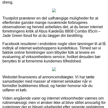
dreng.
Trustpilot præsterer en del uafhængige muligheder for at
efterforske ganske mange nuværende forbrugeres
observationer og herved anbefales det, at du beser internet
forretningens kritik af Abus Kædelås 8808 Combo 85cm –
Jade Green forud for at du lægger din bestilling.
Facebook resulterer i endvidere nogle sikre løsninger til at få
indtryk af internet webshoppens kundefokus. Tilmed ser vi
faktisk online forretninger som tilbyder folk at levere en
evaluering af virksomhedens service, hvilket desuden bør
benyttes til at fornemme kundernes tilfredshed.
Websitet finansieres af annonceindtægter. Vi har tætte
samarbejder med masser af internet selskaber når vi
formidler butikkernes tilbud, og høster honorar når du
udfører et køb.
Viden angående varer og internet virksomheder værnes om
rutinemæssigt, men vi ønsker ikke at blive stillet ansvarlig for
justeringer der er blevet udarbejdet efter seneste opdatering