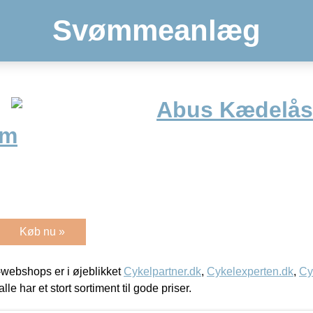
Svømmeanlæg
Abus Kædelås 
cm
Køb nu »
webshops er i øjeblikket
Cykelpartner.dk
,
Cykelexperten.dk
,
Cy
alle har et stort sortiment til gode priser.