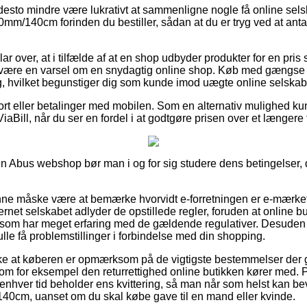
 desto mindre være lukrativt at sammenligne nogle få online sels
m/140cm forinden du bestiller, sådan at du er tryg ved at anta
lar over, at i tilfælde af at en shop udbyder produkter for en pri
it være en varsel om en snydagtig online shop. Køb med gængse b
ng, hvilket begunstiger dig som kunde imod uægte online selskab
kort eller betalinger med mobilen. Som en alternativ mulighed k
ViaBill, når du ser en fordel i at godtgøre prisen over et længere
 Abus webshop bør man i og for sig studere dens betingelser, d
e måske være at bemærke hvorvidt e-forretningen er e-mærket 
ternet selskabet adlyder de opstillede regler, foruden at online 
m har meget erfaring med de gældende regulativer. Desuden ti
ulle få problemstillinger i forbindelse med din shopping.
række at køberen er opmærksom på de vigtigste bestemmelser der 
om for eksempel den returrettighed online butikken kører med. P
til enhver tid beholder ens kvittering, så man når som helst kan 
0cm, uanset om du skal købe gave til en mand eller kvinde.