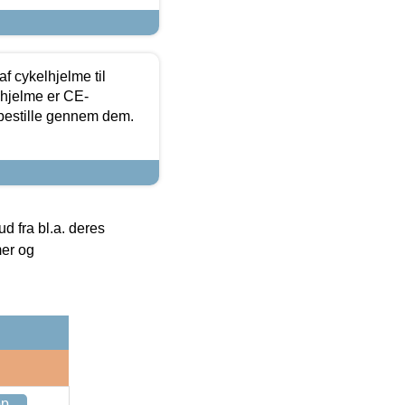
f cykelhjelme til
lhjelme er CE-
 bestille gennem dem.
 fra bl.a. deres
mer og
op