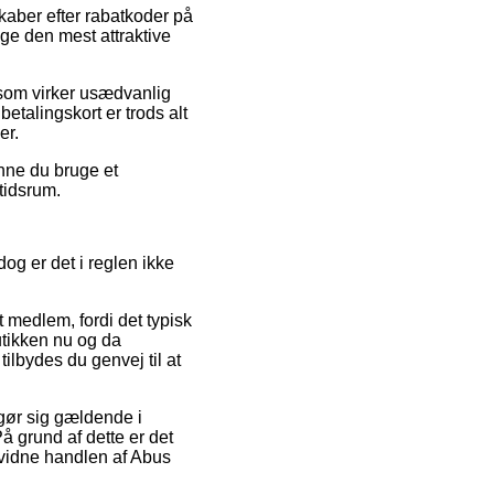
kaber efter rabatkoder på
ge den mest attraktive
s som virker usædvanlig
etalingskort er trods alt
er.
unne du bruge et
 tidsrum.
og er det i reglen ikke
medlem, fordi det typisk
butikken nu og da
lbydes du genvej til at
gør sig gældende i
å grund af dette er det
bevidne handlen af Abus