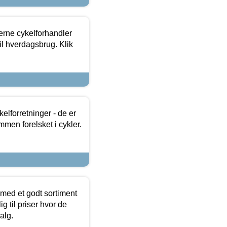
erne cykelforhandler
til hverdagsbrug. Klik
lforretninger - de er
mmen forelsket i cykler.
 med et godt sortiment
g til priser hvor de
alg.