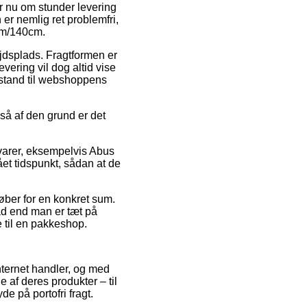
r nu om stunder levering
er nemlig ret problemfri,
mm/140cm.
bejdsplads. Fragtformen er
evering vil dog altid vise
fstand til webshoppens
så af den grund er det
varer, eksempelvis Abus
et tidspunkt, sådan at de
køber for en konkret sum.
ad end man er tæt på
e til en pakkeshop.
internet handler, og med
 af deres produkter – til
e på portofri fragt.