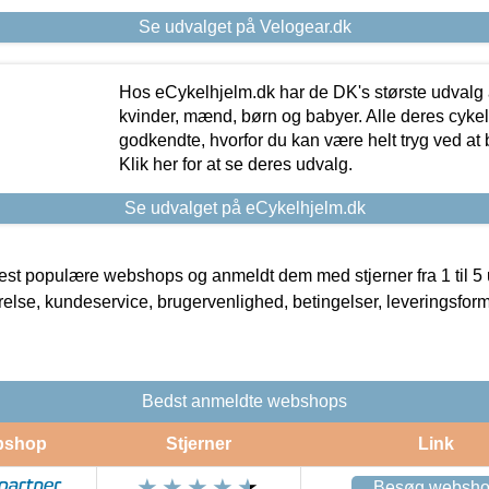
Se udvalget på Velogear.dk
Hos eCykelhjelm.dk har de DK's største udvalg a
kvinder, mænd, børn og babyer. Alle deres cyke
godkendte, hvorfor du kan være helt tryg ved at
Klik her for at se deres udvalg.
Se udvalget på eCykelhjelm.dk
t populære webshops og anmeldt dem med stjerner fra 1 til 5 ud
rrelse, kundeservice, brugervenlighed, betingelser, leveringsfor
Bedst anmeldte webshops
bshop
Stjerner
Link
Besøg websh