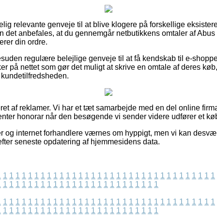
lig relevante genveje til at blive klogere på forskellige eksiste
an det anbefales, at du gennemgår netbutikkens omtaler af Abu
rer din ordre.
uden regulære belejlige genveje til at få kendskab til e-shopp
er på nettet som gør det muligt at skrive en omtale af deres køb
e kundetilfredsheden.
et af reklamer. Vi har et tæt samarbejde med en del online firm
enter honorar når den besøgende vi sender videre udfører et kø
r og internet forhandlere værnes om hyppigt, men vi kan desvæ
 efter seneste opdatering af hjemmesidens data.
1
1
1
1
1
1
1
1
1
1
1
1
1
1
1
1
1
1
1
1
1
1
1
1
1
1
1
1
1
1
1
1
1
1
1
1
1
1
1
1
1
1
1
1
1
1
1
1
1
1
1
1
1
1
1
1
1
1
1
1
1
1
1
1
1
1
1
1
1
1
1
1
1
1
1
1
1
1
1
1
1
1
1
1
1
1
1
1
1
1
1
1
1
1
1
1
1
1
1
1
1
1
1
1
1
1
1
1
1
1
1
1
1
1
1
1
1
1
1
1
1
1