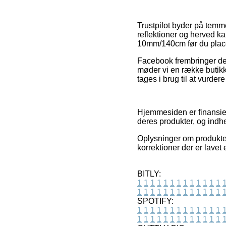
Trustpilot byder på temme
reflektioner og herved k
10mm/140cm før du place
Facebook frembringer des
møder vi en række butikk
tages i brug til at vurder
Hjemmesiden er finansier
deres produkter, og indh
Oplysninger om produkte
korrektioner der er lavet
BITLY:
1
1
1
1
1
1
1
1
1
1
1
1
1
1
1
1
1
1
1
1
1
1
1
1
1
1
SPOTIFY:
1
1
1
1
1
1
1
1
1
1
1
1
1
1
1
1
1
1
1
1
1
1
1
1
1
1