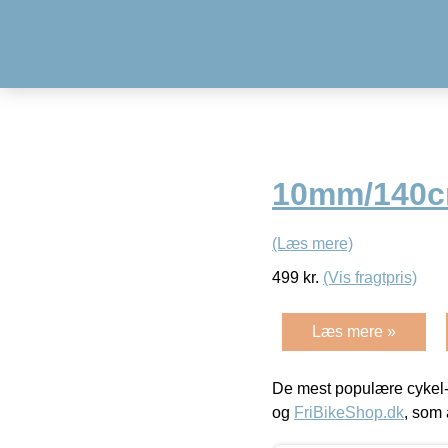
10mm/140
(Læs mere)
499
kr.
(Vis fragtpris)
Læs mere »
De mest populære cykel-
og
FriBikeShop.dk
, som 