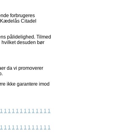
rende forbrugeres
s Kædelås Citadel
ens pålidelighed. Tilmed
, hvilket desuden bør
aer da vi promoverer
b.
rre ikke garantere imod
1
1
1
1
1
1
1
1
1
1
1
1
1
1
1
1
1
1
1
1
1
1
1
1
1
1