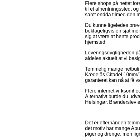
Flere shops på nettet fo
til et afhentningssted, o
samt endda tilmed den m
Du kunne ligeledes prøve a
beklageligvis en sjat mere
sig at være at hente pro
hjemsted.
Leveringsdygtigheden på e
aldeles aktuelt at vi bes
Temmelig mange netbutikk
Kædelås Citadel 10mm/140
garanteret kan nå at få v
Flere internet virksomhed
Alternativt burde du ud
Helsingør, Brønderslev el
Det er efterhånden temmel
det motiv har mange Abus
piger og drenge, men lige