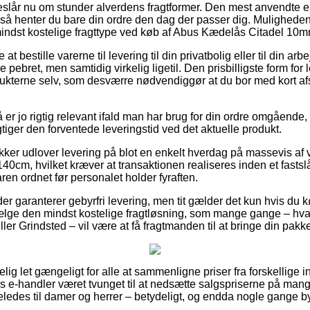
reslår nu om stunder alverdens fragtformer. Den mest anvendte e
g så henter du bare din ordre den dag der passer dig. Muligheden 
indst kostelige fragttype ved køb af Abus Kædelås Citadel 10
t bestille varerne til levering til din privatbolig eller til din ar
 pebret, men samtidig virkelig ligetil. Den prisbilligste form for l
dukterne selv, som desværre nødvendiggør at du bor med kort a
r jo rigtig relevant ifald man har brug for din ordre omgående, 
igtiger den forventede leveringstid ved det aktuelle produkt.
er udlover levering på blot en enkelt hverdag på massevis af 
cm, hvilket kræver at transaktionen realiseres inden et fastslå
aren ordnet før personalet holder fyraften.
er garanterer gebyrfri levering, men tit gælder det kun hvis du 
vælge den mindst kostelige fragtløsning, som mange gange – hv
ler Grindsted – vil være at få fragtmanden til at bringe din pakk
ig let gængeligt for alle at sammenligne priser fra forskellige 
 e-handler været tvunget til at nedsætte salgspriserne på mange
ledes til damer og herrer – betydeligt, og endda nogle gange byd