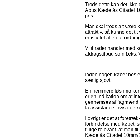
Trods dette kan det ikke
Abus Kædelås Citadel 10m
pris.
Man skal trods alt være k
attraktiv, så kunne det t
omsluttet af en forordni
Vi tilråder handler med 
afdragstilbud som f.eks. 
Inden nogen køber hos en
særlig sjovt.
En nemmere løsning kunn
er en indikation om at in
gennemses af fagmænd so
få assistance, hvis du sk
I øvrigt er det at foret
forbindelse med købet, s
tillige relevant, at man 
Kædelås Citadel 10mm/14