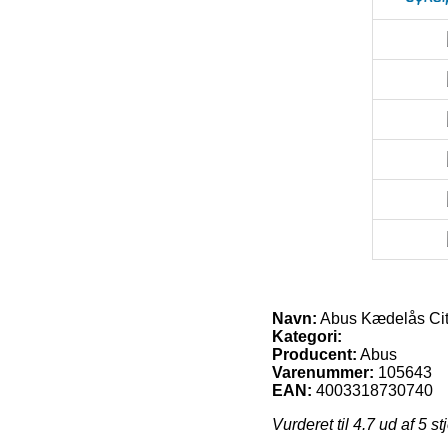
Navn:
Abus Kædelås Ci
Kategori:
Producent:
Abus
Varenummer:
105643
EAN:
4003318730740
Vurderet til
4.7
ud af 5 st