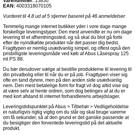
Varenummer:
13830
EAN:
4003318070105
Vurderet til
4.8
ud af 5 stjerner baseret på
46
anmeldelser
Temmelig mange internet butikker yder i vore dage mange
forskellige leveringstyper. Den mest anvendte er nu om dage
levering til et afhentningssted, og så skal du blot gå forbi
efter de nyindkøbte produkter når det passer dig bedst.
Fragttypen er nemlig usædvanlig simpel, og oftest også den
prisbilligste leveringsmåde ved køb af Abus Låsespray 125
ml PS 88.
Du bør derudover vælge at bestille produkterne til levering til
din privatbolig eller til når du er på job. Fragttypen viser sig
ofte en tand dyrere, men på den anden side usædvanlig
nem. Den mest betalelige form for fragt vil dog altid vise sig
at være selv at hente ordren, som dog betinges af at du er
med kort afstand til internet forhandlerens arbejdslager.
Leveringstidspunktet på Abus > Tilbehør > Vedligeholdelse
er naturligvis rigtig vigtig om du står og skal bruge varerne
om få sekunder, så af den grund er det ganske passende at
du besigtiger den forventede leveringstid på det aktuelle
produkt.