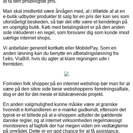
at få den prisbilligste pris.
Man skal imidlertid være årvågen med, at i tilfælde af at en
e-butik udbyder produkter til salg for en pris der kan ses som
uforståeligt beskeden, så bør det ofte være et kendetegn på
en uoprigtig butik. Køb med betalingskort er på den anden
side inkluderet i en regel, som forsvarer dig som kunde imod
uærlige internet shops.
Vi anbefaler generelt kortkøb eller MobilePay. Som en
anden løsning kan du benytte en afbetalingsløsning fra
f.eks. ViaBill, hvis du agter at klare regningen ude i
fremtiden.
Forinden folk shopper på en internet webshop bør man for at
være på den sikre side bese webshoppens forretningsaftale,
dog er det for det meste et tidskrævende projekt.
En anden valgmulighed kunne måske være at granske
hvorvidt e-forhandleren er e-mærke godkendt, eftersom det
typisk er et billede på at e-shoppen adlyder de gældende
danske regler, og at internet virksomheden regelmæssigt
monitoreres af fagfolk der har megen viden om vedtægterne
på området. Dette er en god chance for at få assistance,