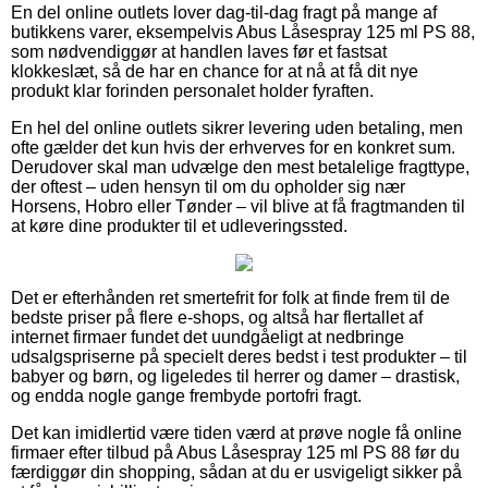
En del online outlets lover dag-til-dag fragt på mange af
butikkens varer, eksempelvis Abus Låsespray 125 ml PS 88,
som nødvendiggør at handlen laves før et fastsat
klokkeslæt, så de har en chance for at nå at få dit nye
produkt klar forinden personalet holder fyraften.
En hel del online outlets sikrer levering uden betaling, men
ofte gælder det kun hvis der erhverves for en konkret sum.
Derudover skal man udvælge den mest betalelige fragttype,
der oftest – uden hensyn til om du opholder sig nær
Horsens, Hobro eller Tønder – vil blive at få fragtmanden til
at køre dine produkter til et udleveringssted.
Det er efterhånden ret smertefrit for folk at finde frem til de
bedste priser på flere e-shops, og altså har flertallet af
internet firmaer fundet det uundgåeligt at nedbringe
udsalgspriserne på specielt deres bedst i test produkter – til
babyer og børn, og ligeledes til herrer og damer – drastisk,
og endda nogle gange frembyde portofri fragt.
Det kan imidlertid være tiden værd at prøve nogle få online
firmaer efter tilbud på Abus Låsespray 125 ml PS 88 før du
færdiggør din shopping, sådan at du er usvigeligt sikker på