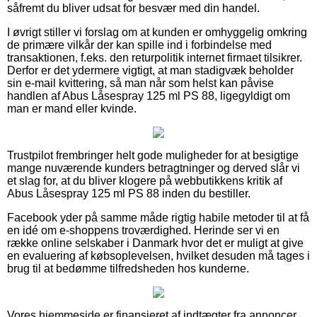
såfremt du bliver udsat for besvær med din handel.
I øvrigt stiller vi forslag om at kunden er omhyggelig omkring
de primære vilkår der kan spille ind i forbindelse med
transaktionen, f.eks. den returpolitik internet firmaet tilsikrer.
Derfor er det ydermere vigtigt, at man stadigvæk beholder
sin e-mail kvittering, så man når som helst kan påvise
handlen af Abus Låsespray 125 ml PS 88, ligegyldigt om
man er mand eller kvinde.
Trustpilot frembringer helt gode muligheder for at besigtige
mange nuværende kunders betragtninger og derved slår vi
et slag for, at du bliver klogere på webbutikkens kritik af
Abus Låsespray 125 ml PS 88 inden du bestiller.
Facebook yder på samme måde rigtig habile metoder til at få
en idé om e-shoppens troværdighed. Herinde ser vi en
række online selskaber i Danmark hvor det er muligt at give
en evaluering af købsoplevelsen, hvilket desuden må tages i
brug til at bedømme tilfredsheden hos kunderne.
Vores hjemmeside er finansieret af indtægter fra annoncer.