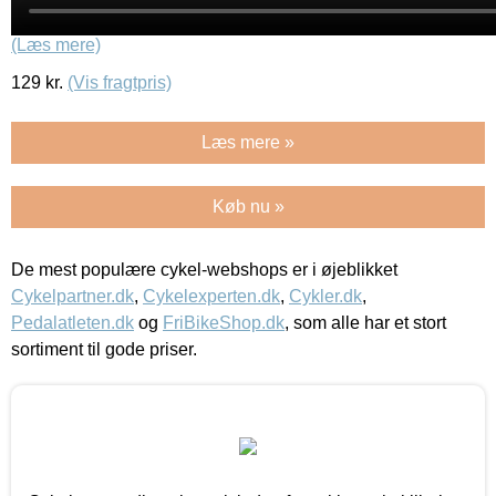
(Læs mere)
129
kr.
(Vis fragtpris)
Læs mere »
Køb nu »
De mest populære cykel-webshops er i øjeblikket
Cykelpartner.dk
,
Cykelexperten.dk
,
Cykler.dk
,
Pedalatleten.dk
og
FriBikeShop.dk
, som alle har et stort
sortiment til gode priser.