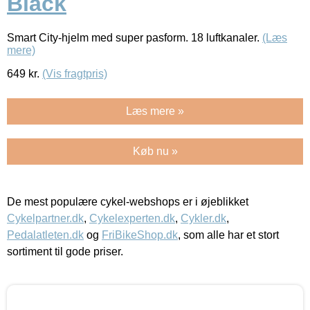
Black
Smart City-hjelm med super pasform. 18 luftkanaler.
(Læs
mere)
649
kr.
(Vis fragtpris)
Læs mere »
Køb nu »
De mest populære cykel-webshops er i øjeblikket
Cykelpartner.dk
,
Cykelexperten.dk
,
Cykler.dk
,
Pedalatleten.dk
og
FriBikeShop.dk
, som alle har et stort
sortiment til gode priser.