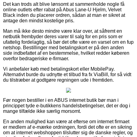
Det kan trods alt blive lønsomt at sammenholde nogle få
online outlets efter rabat på Abus Lane-U Hjelm, Velvet
Black inden du placerer ordren, sådan at man er sikret at
antage den mindst kostelige pris.
Man må ikke desto mindre være klar over, at såfremt en
netbutik frembyder deres varer til salg for en pris som er
ufattelig fordelagtig, så bør det ofte være en varsel om en fup
netshop. Bestillinger med betalingskort er på den anden
side indbefattet af en bestemmelse, hvilket redder køberen
overfor bedrageriske e-firmaer.
Vi anbefaler køb med betalingskort eller MobilePay.
Alternativt burde du udnytte et tilbud fra fx ViaBill, for så vidt
du tilstræber at godtgøre regningen ude i fremtiden.
Før nogen bestiller i en ABUS internet butik bør man i
princippet tyde e-butikkens handelsbetingelser, det er dog i
mange tilfælde ikke særlig morsomt.
En anden mulighed kan være at efterse om internet firmaet
er medlem af e-mærke ordningen, fordi det ofte er en sikring
om at internet webshoppen tilslutter sig de danske regler, og