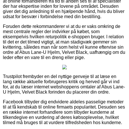
at online forhandleren fra tid til anden ses til af specialister
der har ekspertise inden for lovene på området. Desuden
giver det dig anledning til en hjælpende hånd, hvis du bliver
udsat for besvær i forbindelse med din bestilling.
Foruden dette rekommanderer vi at du er vaks omkring de
mest centrale regler der indvirker på købet, som
eksempelvis hvilken returpolitik e-shoppen bruger. I relation
til det er det tilmed vigtigt, at man stadigvæk gemmer sin
kvittering, således man når som helst vil kunne eftervise sin
ordre af Abus Lane-U Hjelm, Velvet Black, uafhængig om du
leder efter en vare til en dreng eller pige.
Trustpilot frembyder en del nyttige genveje til at læse en
lang række aktuelle forbrugeres kritik og herved går vi ind
for, at du læser internet webshoppens omtaler af Abus Lane-
U Hjelm, Velvet Black forinden du placerer din ordre.
Facebook tilbyder dig endvidere aldeles passelige metoder
til at få kendskab til online firmaets popularitet. Desuden ses
en række internet forhandlere som tilbyder kunderne at
tilkendegive en vurdering af deres købsoplevelse, hvilket
tilmed må bruges til at vurdere tilfredsheden hos kunderne.