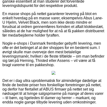
ganske essentielt at man studerer det forventede
leveringstidspunkt for det respektive produkt.
En masse shops på nettet garanterer levering på blot en
enkelt hverdag på en masse varer, eksempelvis Abus Lane-
U Hjelm, Velvet Black, men som ikke desto mindre er
forudsat at ordren gennemføres forinden et aftalt klokkeslæt,
således at de har mulighed for at nå at få pakken distribueret
før medarbejderne holder fyraften.
Nogle e-shops i Danmark frembyder gebyrfri levering, men
ofte er det betinget af at der shoppes for en bestemt sum. I
øvrigt skulle man overveje den mest betalelige
leveringsmanér, hvilket i de fleste tilfælde – om man befinder
sig tæt på Herning, Thisted eller Assens – vil være at få
bragt varerne til en pakkeshop.
Det er i dag ultra uproblematisk for almindelige dødelige at
finde de bedste priser hos forskellige forretninger på nettet,
og derfor har flertallet af ABUS firmaer på nettet set sig
nødsaget til at tvinge salgspriserne på mange af deres varer
– til børn, og ligeledes til damer og herrer – markant, og
endda nogle gange tilbyde levering uden omkostninger.