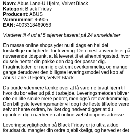
Navn:
Abus Lane-U Hjelm, Velvet Black
Kategori:
Black Friday
Producent:
ABUS
Varenummer:
46905
EAN:
4003318469053
Vurderet til
4
ud af 5 stjerner baseret på
24
anmeldelser
En masse online shops yder nu til dags en hel del
forskellige muligheder for levering. Den mest anvendte er på
nuværende tidspunkt at få leveret til et afhentningssted, hvor
du selv henter din pakke den dag der passer dig.
Fragtmetoden er nemlig ekstremt overkommelig, og mange
gange derudover den billigste leveringsmodel ved køb af
Abus Lane-U Hjelm, Velvet Black.
Du burde ydermere tænke over at få varerne bragt hjem til
hvor du bor eller ud på dit arbejde. Leveringsmetoden bliver
ofte en lille smule mere pebret, men også ret overkommelig.
Den billigste leveringsmanér vil dog i de fleste tilfælde være
selv at hente ordren, hvilket dog nødvendiggør at du
opholder dig i nærheden af online webshoppens adresse.
Leveringsdygtigheden på Black Friday er jo ultra aktuel
forudsat du mangler din ordre øjeblikkeligt, og herved er det