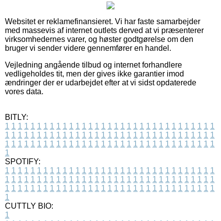
Websitet er reklamefinansieret. Vi har faste samarbejder
med massevis af internet outlets derved at vi præsenterer
virksomhedernes varer, og høster godtgørelse om den
bruger vi sender videre gennemfører en handel.
Vejledning angående tilbud og internet forhandlere
vedligeholdes tit, men der gives ikke garantier imod
ændringer der er udarbejdet efter at vi sidst opdaterede
vores data.
BITLY:
1
1
1
1
1
1
1
1
1
1
1
1
1
1
1
1
1
1
1
1
1
1
1
1
1
1
1
1
1
1
1
1
1
1
1
1
1
1
1
1
1
1
1
1
1
1
1
1
1
1
1
1
1
1
1
1
1
1
1
1
1
1
1
1
1
1
1
1
1
1
1
1
1
1
1
1
1
1
1
1
1
1
1
1
1
1
1
1
1
1
1
1
1
1
1
1
1
1
1
1
SPOTIFY:
1
1
1
1
1
1
1
1
1
1
1
1
1
1
1
1
1
1
1
1
1
1
1
1
1
1
1
1
1
1
1
1
1
1
1
1
1
1
1
1
1
1
1
1
1
1
1
1
1
1
1
1
1
1
1
1
1
1
1
1
1
1
1
1
1
1
1
1
1
1
1
1
1
1
1
1
1
1
1
1
1
1
1
1
1
1
1
1
1
1
1
1
1
1
1
1
1
1
1
1
CUTTLY BIO:
1