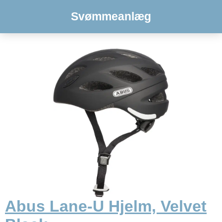
Svømmeanlæg
Abus Lane-U Hjelm, Velvet