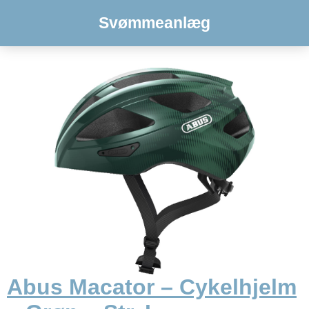
Svømmeanlæg
Abus Macator – Cykelhjelm