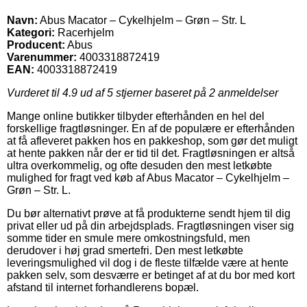
Navn:
Abus Macator – Cykelhjelm – Grøn – Str. L
Kategori:
Racerhjelm
Producent:
Abus
Varenummer:
4003318872419
EAN:
4003318872419
Vurderet til
4.9
ud af 5 stjerner baseret på
2
anmeldelser
Mange online butikker tilbyder efterhånden en hel del
forskellige fragtløsninger. En af de populære er efterhånden
at få afleveret pakken hos en pakkeshop, som gør det muligt
at hente pakken når der er tid til det. Fragtløsningen er altså
ultra overkommelig, og ofte desuden den mest letkøbte
mulighed for fragt ved køb af Abus Macator – Cykelhjelm –
Grøn – Str. L.
Du bør alternativt prøve at få produkterne sendt hjem til dig
privat eller ud på din arbejdsplads. Fragtløsningen viser sig
somme tider en smule mere omkostningsfuld, men
derudover i høj grad smertefri. Den mest letkøbte
leveringsmulighed vil dog i de fleste tilfælde være at hente
pakken selv, som desværre er betinget af at du bor med kort
afstand til internet forhandlerens bopæl.