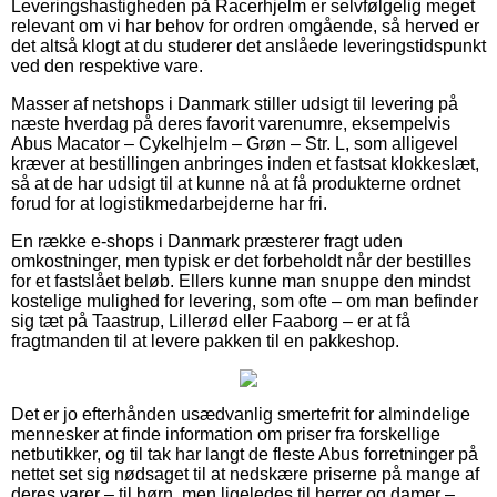
Leveringshastigheden på Racerhjelm er selvfølgelig meget
relevant om vi har behov for ordren omgående, så herved er
det altså klogt at du studerer det anslåede leveringstidspunkt
ved den respektive vare.
Masser af netshops i Danmark stiller udsigt til levering på
næste hverdag på deres favorit varenumre, eksempelvis
Abus Macator – Cykelhjelm – Grøn – Str. L, som alligevel
kræver at bestillingen anbringes inden et fastsat klokkeslæt,
så at de har udsigt til at kunne nå at få produkterne ordnet
forud for at logistikmedarbejderne har fri.
En række e-shops i Danmark præsterer fragt uden
omkostninger, men typisk er det forbeholdt når der bestilles
for et fastslået beløb. Ellers kunne man snuppe den mindst
kostelige mulighed for levering, som ofte – om man befinder
sig tæt på Taastrup, Lillerød eller Faaborg – er at få
fragtmanden til at levere pakken til en pakkeshop.
Det er jo efterhånden usædvanlig smertefrit for almindelige
mennesker at finde information om priser fra forskellige
netbutikker, og til tak har langt de fleste Abus forretninger på
nettet set sig nødsaget til at nedskære priserne på mange af
deres varer – til børn, men ligeledes til herrer og damer –