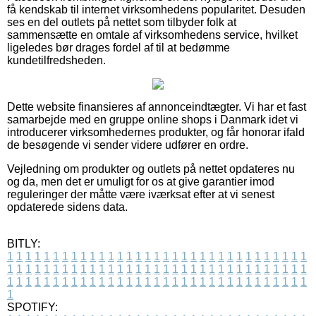
få kendskab til internet virksomhedens popularitet. Desuden
ses en del outlets på nettet som tilbyder folk at
sammensætte en omtale af virksomhedens service, hvilket
ligeledes bør drages fordel af til at bedømme
kundetilfredsheden.
Dette website finansieres af annonceindtægter. Vi har et fast
samarbejde med en gruppe online shops i Danmark idet vi
introducerer virksomhedernes produkter, og får honorar ifald
de besøgende vi sender videre udfører en ordre.
Vejledning om produkter og outlets på nettet opdateres nu
og da, men det er umuligt for os at give garantier imod
reguleringer der måtte være iværksat efter at vi senest
opdaterede sidens data.
BITLY:
1
1
1
1
1
1
1
1
1
1
1
1
1
1
1
1
1
1
1
1
1
1
1
1
1
1
1
1
1
1
1
1
1
1
1
1
1
1
1
1
1
1
1
1
1
1
1
1
1
1
1
1
1
1
1
1
1
1
1
1
1
1
1
1
1
1
1
1
1
1
1
1
1
1
1
1
1
1
1
1
1
1
1
1
1
1
1
1
1
1
1
1
1
1
1
1
1
1
1
1
SPOTIFY: