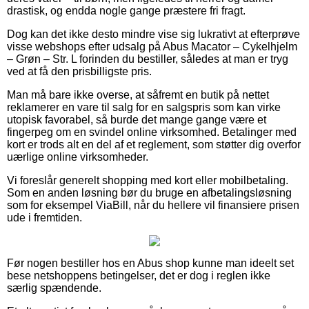
drastisk, og endda nogle gange præstere fri fragt.
Dog kan det ikke desto mindre vise sig lukrativt at efterprøve
visse webshops efter udsalg på Abus Macator – Cykelhjelm
– Grøn – Str. L forinden du bestiller, således at man er tryg
ved at få den prisbilligste pris.
Man må bare ikke overse, at såfremt en butik på nettet
reklamerer en vare til salg for en salgspris som kan virke
utopisk favorabel, så burde det mange gange være et
fingerpeg om en svindel online virksomhed. Betalinger med
kort er trods alt en del af et reglement, som støtter dig overfor
uærlige online virksomheder.
Vi foreslår generelt shopping med kort eller mobilbetaling.
Som en anden løsning bør du bruge en afbetalingsløsning
som for eksempel ViaBill, når du hellere vil finansiere prisen
ude i fremtiden.
Før nogen bestiller hos en Abus shop kunne man ideelt set
bese netshoppens betingelser, det er dog i reglen ikke
særlig spændende.