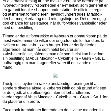
Et alternativt forslag kunne måske være at se nærmere på
hvorvidt internet virksomheden er e-mærket, som generelt er
en garanti for at e-shoppen understøtter de officielle regler,
og at internet forhandleren jævnligt undersøges af fagfolk
der har meget erfaring med retningslinjerne. Det er en rigtig
god chance for assistance, når du forvoldes vanskeligheder
med din bestilling.
Tilmed er det at foretrække at køberen er opmærksom på de
mest vedkommende vilkår der er gældende for handlen, fx
hvilken returret e-butikken bruger. Her er det ligeledes
afgørende, at man når som helst bevarer sin
købsbekræftelse, således man når som helst kan bevidne
sin bestilling af Abus Macator – Cykelhjelm – Grøn – Str. L,
uafhængig om man søger efter varer til en kvinde eller
mand.
Trustpilot tilbyder en række anstændige løsninger til at
sondere diverse aktuelle køberes kritik og på grund af dette
er det godt, at du eftersøger internet forhandlerens
vurderinger af Abus Macator – Cykelhjelm – Grøn – Str. L før
du placerer din ordre.
Facebook frembringer lignende en del nyttige metoder til at