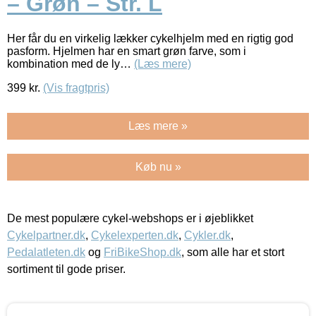
– Grøn – Str. L
Her får du en virkelig lækker cykelhjelm med en rigtig god
pasform. Hjelmen har en smart grøn farve, som i
kombination med de ly…
(Læs mere)
399
kr.
(Vis fragtpris)
Læs mere »
Køb nu »
De mest populære cykel-webshops er i øjeblikket
Cykelpartner.dk
,
Cykelexperten.dk
,
Cykler.dk
,
Pedalatleten.dk
og
FriBikeShop.dk
, som alle har et stort
sortiment til gode priser.