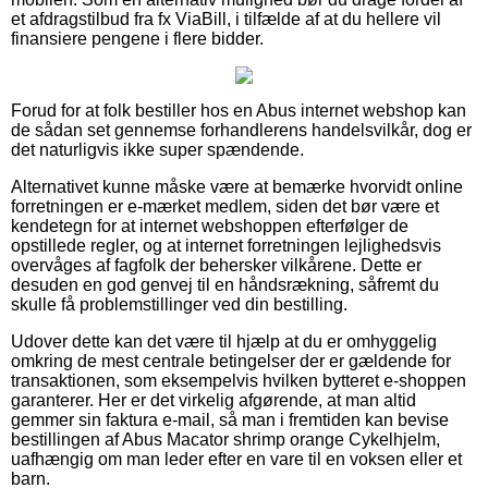
et afdragstilbud fra fx ViaBill, i tilfælde af at du hellere vil
finansiere pengene i flere bidder.
Forud for at folk bestiller hos en Abus internet webshop kan
de sådan set gennemse forhandlerens handelsvilkår, dog er
det naturligvis ikke super spændende.
Alternativet kunne måske være at bemærke hvorvidt online
forretningen er e-mærket medlem, siden det bør være et
kendetegn for at internet webshoppen efterfølger de
opstillede regler, og at internet forretningen lejlighedsvis
overvåges af fagfolk der behersker vilkårene. Dette er
desuden en god genvej til en håndsrækning, såfremt du
skulle få problemstillinger ved din bestilling.
Udover dette kan det være til hjælp at du er omhyggelig
omkring de mest centrale betingelser der er gældende for
transaktionen, som eksempelvis hvilken bytteret e-shoppen
garanterer. Her er det virkelig afgørende, at man altid
gemmer sin faktura e-mail, så man i fremtiden kan bevise
bestillingen af Abus Macator shrimp orange Cykelhjelm,
uafhængig om man leder efter en vare til en voksen eller et
barn.