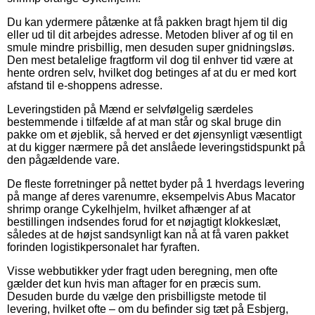
Du kan ydermere påtænke at få pakken bragt hjem til dig
eller ud til dit arbejdes adresse. Metoden bliver af og til en
smule mindre prisbillig, men desuden super gnidningsløs.
Den mest betalelige fragtform vil dog til enhver tid være at
hente ordren selv, hvilket dog betinges af at du er med kort
afstand til e-shoppens adresse.
Leveringstiden på Mænd er selvfølgelig særdeles
bestemmende i tilfælde af at man står og skal bruge din
pakke om et øjeblik, så herved er det øjensynligt væsentligt
at du kigger nærmere på det anslåede leveringstidspunkt på
den pågældende vare.
De fleste forretninger på nettet byder på 1 hverdags levering
på mange af deres varenumre, eksempelvis Abus Macator
shrimp orange Cykelhjelm, hvilket afhænger af at
bestillingen indsendes forud for et nøjagtigt klokkeslæt,
således at de højst sandsynligt kan nå at få varen pakket
forinden logistikpersonalet har fyraften.
Visse webbutikker yder fragt uden beregning, men ofte
gælder det kun hvis man aftager for en præcis sum.
Desuden burde du vælge den prisbilligste metode til
levering, hvilket ofte – om du befinder sig tæt på Esbjerg,