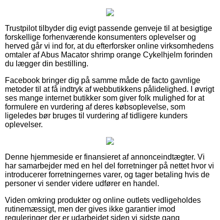
Trustpilot tilbyder dig evigt passende genveje til at besigtige
forskellige forhenværende konsumenters oplevelser og
herved går vi ind for, at du efterforsker online virksomhedens
omtaler af Abus Macator shrimp orange Cykelhjelm forinden
du lægger din bestilling.
Facebook bringer dig på samme måde de facto gavnlige
metoder til at få indtryk af webbutikkens pålidelighed. I øvrigt
ses mange internet butikker som giver folk mulighed for at
formulere en vurdering af deres købsoplevelse, som
ligeledes bør bruges til vurdering af tidligere kunders
oplevelser.
Denne hjemmeside er finansieret af annonceindtægter. Vi
har samarbejder med en hel del forretninger på nettet hvor vi
introducerer forretningernes varer, og tager betaling hvis de
personer vi sender videre udfører en handel.
Viden omkring produkter og online outlets vedligeholdes
rutinemæssigt, men der gives ikke garantier imod
reguleringer der er udarbejdet siden vi sidste gang