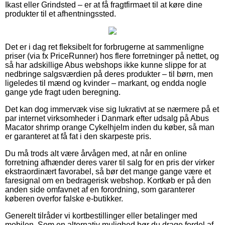
Ikast eller Grindsted – er at få fragtfirmaet til at køre dine
produkter til et afhentningssted.
Det er i dag ret fleksibelt for forbrugerne at sammenligne
priser (via fx PriceRunner) hos flere forretninger på nettet, og
så har adskillige Abus webshops ikke kunne slippe for at
nedbringe salgsværdien på deres produkter – til børn, men
ligeledes til mænd og kvinder – markant, og endda nogle
gange yde fragt uden beregning.
Det kan dog immervæk vise sig lukrativt at se nærmere på et
par internet virksomheder i Danmark efter udsalg på Abus
Macator shrimp orange Cykelhjelm inden du køber, så man
er garanteret at få fat i den skarpeste pris.
Du må trods alt være årvågen med, at når en online
forretning afhænder deres varer til salg for en pris der virker
ekstraordinært favorabel, så bør det mange gange være et
faresignal om en bedragerisk webshop. Kortkøb er på den
anden side omfavnet af en forordning, som garanterer
køberen overfor falske e-butikker.
Generelt tilråder vi kortbestillinger eller betalinger med
mobilen. Som en alternativ mulighed bør du drage fordel af