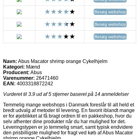
Besøg webshop
Besøg webshop
Besøg webshop
Navn:
Abus Macator shrimp orange Cykelhjelm
Kategori:
Mænd
Producent:
Abus
Varenummer:
26471460
EAN:
4003318872242
Vurderet til
3.9
ud af 5 stjerner baseret på
14
anmeldelser
Temmelig mange webshops i Danmark foreslår til alt held et
bredt udvalg af metoder til levering. En favorit iblandt mange
er for øjeblikket at få bragt ordren til en pakkeshop, hvor du
selv afhenter dine produkter når du har mulighed for det.
Leveringstypen er jo temmelig smart, samt typisk endvidere
den prisbilligste mulighed for fragt ved køb af Abus Macator
shrimp orange Cykelhjelm.