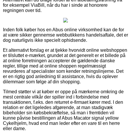
for eksempel ViaBill, når du har i sinde at honorere
regningen over tid.
Inden folk køber hos en Abus online virksomhed kan de for
at være sikker gennemse webbutikkens handelsaftale, det er
dog naturligvis ikke specielt ophidsende.
Et alternativt forslag er at tjekke hvorvidt online webshoppen
er tilsluttet e-mærket, grundet at det generelt er et billede på
at online forretningen accepterer de gældende danske
regler, tillige med at online shoppen regelmæssigt
revurderes af specialister som kender retningslinjerne. Det
er en rigtig god anledning til assistance, hvis du oplever
dilemmaer som følge af din shopping.
Tilmed støtter vi at køber er oppe på mærkerne omkring de
mest centrale vilkår der spiller ind i forbindelse med
transaktionen, f.eks. den returret e-firmaet kører med. I den
relation er det ligeledes afgørende, at man stadigvæk
bibeholder sin købsbekræftelse, så man i fremtiden vil
kunne påvise bestillingen af Abus Macator signal yellow
Cykelhjelm, hvad end man leder efter en vare til en herre
eller dame.