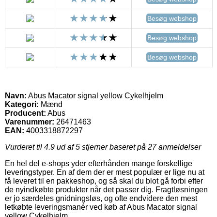
Besøg webshop
Besøg webshop
Besøg webshop
Navn:
Abus Macator signal yellow Cykelhjelm
Kategori:
Mænd
Producent:
Abus
Varenummer:
26471463
EAN:
4003318872297
Vurderet til
4.9
ud af 5 stjerner baseret på
27
anmeldelser
En hel del e-shops yder efterhånden mange forskellige
leveringstyper. En af dem der er mest populær er lige nu at
få leveret til en pakkeshop, og så skal du blot gå forbi efter
de nyindkøbte produkter når det passer dig. Fragtløsningen
er jo særdeles gnidningsløs, og ofte endvidere den mest
letkøbte leveringsmanér ved køb af Abus Macator signal
yellow Cykelhjelm.