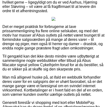
hvilket gerne – ligegyldigt om du er ved Aarhus, Hjørring
eller Støvring – vil være at få fragtfirmaet til at levere din
ordre til et afhentningssted.
Det er meget praktisk for forbrugerne at lave
prissammenligning fra flere online selskaber, og med det
motiv har masser af Abus outlets på nettet været tvunget til at
formindske salgsværdien på mange af deres varer – til
drenge og piger, men også til herrer og damer – drastisk, og
endda nogle gange præstere fragt uden omkostninger.
Til gengæld kan det ikke desto mindre være udbytterigt at
sammenligne nogle webbutikker efter tilbud på Abus
Macator signal yellow Cykelhjelm forud for at du bestiller, så
du er sikker på at skaffe sig den skarpeste pris.
Man må alligevel huske på, at ifald en webbutik forhandler
deres varer for en salgspris der er uhørt favorabel, så er det
mange gange være et faresignal om en svindel internet
virksomhed. Kortbetalinger er i hvert fald en del af en orden,
som værner kunden overfor uærlige outlets på nettet.
Generelt foreslår vi shopping med kort eller MobilePay.
Alternativt kan du drage fordel af en afbetalingsløsning fra