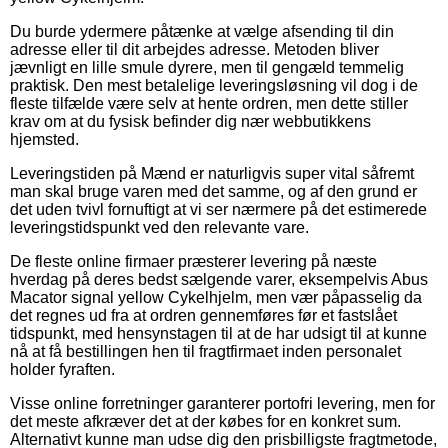
Du burde ydermere påtænke at vælge afsending til din
adresse eller til dit arbejdes adresse. Metoden bliver
jævnligt en lille smule dyrere, men til gengæld temmelig
praktisk. Den mest betalelige leveringsløsning vil dog i de
fleste tilfælde være selv at hente ordren, men dette stiller
krav om at du fysisk befinder dig nær webbutikkens
hjemsted.
Leveringstiden på Mænd er naturligvis super vital såfremt
man skal bruge varen med det samme, og af den grund er
det uden tvivl fornuftigt at vi ser nærmere på det estimerede
leveringstidspunkt ved den relevante vare.
De fleste online firmaer præsterer levering på næste
hverdag på deres bedst sælgende varer, eksempelvis Abus
Macator signal yellow Cykelhjelm, men vær påpasselig da
det regnes ud fra at ordren gennemføres før et fastslået
tidspunkt, med hensynstagen til at de har udsigt til at kunne
nå at få bestillingen hen til fragtfirmaet inden personalet
holder fyraften.
Visse online forretninger garanterer portofri levering, men for
det meste afkræver det at der købes for en konkret sum.
Alternativt kunne man udse dig den prisbilligste fragtmetode,