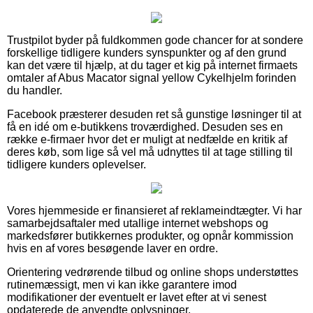
Trustpilot byder på fuldkommen gode chancer for at sondere
forskellige tidligere kunders synspunkter og af den grund
kan det være til hjælp, at du tager et kig på internet firmaets
omtaler af Abus Macator signal yellow Cykelhjelm forinden
du handler.
Facebook præsterer desuden ret så gunstige løsninger til at
få en idé om e-butikkens troværdighed. Desuden ses en
række e-firmaer hvor det er muligt at nedfælde en kritik af
deres køb, som lige så vel må udnyttes til at tage stilling til
tidligere kunders oplevelser.
Vores hjemmeside er finansieret af reklameindtægter. Vi har
samarbejdsaftaler med utallige internet webshops og
markedsfører butikkernes produkter, og opnår kommission
hvis en af vores besøgende laver en ordre.
Orientering vedrørende tilbud og online shops understøttes
rutinemæssigt, men vi kan ikke garantere imod
modifikationer der eventuelt er lavet efter at vi senest
opdaterede de anvendte oplysninger.