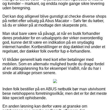
og kvinder – markant, og endda nogle gange sikre levering
uden beregning.
Det kan dog alligevel blive gunstigt at checke diverse shops
på nettet efter udsalg på Abus Macator – Sølv før du køber,
så du er sikker på at modtage den skarpeste pris.
Man skal bare være så påvagt, at når en butik forhandler
deres produkter for en udsalgspris der virker overordentlig
god, kunne det tit være en indikation på en snydagtig
internet handler. Kortbestillinger er dog dækket ind under et
regelsæt, der dækker folk overfor fup e-forhandlere.
Vi tilråder generelt køb med kort eller betalinger med
mobilen. Som en alternativ mulighed burde du drage fordel
af en afdragsløsning fra for eksempel ViaBill, når du har i
sinde at afdrage prisen senere.
Inden folk bestiller på en ABUS netbutik bør man utvivlsomt
bese netshoppens forretningsvilkår, men det er for det meste
ikke specielt ophidsende.
En anden løsning kan derfor være at granske om