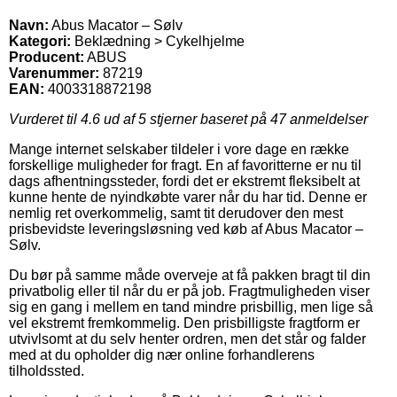
Navn:
Abus Macator – Sølv
Kategori:
Beklædning > Cykelhjelme
Producent:
ABUS
Varenummer:
87219
EAN:
4003318872198
Vurderet til
4.6
ud af 5 stjerner baseret på
47
anmeldelser
Mange internet selskaber tildeler i vore dage en række
forskellige muligheder for fragt. En af favoritterne er nu til
dags afhentningssteder, fordi det er ekstremt fleksibelt at
kunne hente de nyindkøbte varer når du har tid. Denne er
nemlig ret overkommelig, samt tit derudover den mest
prisbevidste leveringsløsning ved køb af Abus Macator –
Sølv.
Du bør på samme måde overveje at få pakken bragt til din
privatbolig eller til når du er på job. Fragtmuligheden viser
sig en gang i mellem en tand mindre prisbillig, men lige så
vel ekstremt fremkommelig. Den prisbilligste fragtform er
utvivlsomt at du selv henter ordren, men det står og falder
med at du opholder dig nær online forhandlerens
tilholdssted.