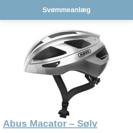
Svømmeanlæg
Abus Macator – Sølv