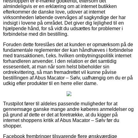
netshoppen er e-mærke godkendt, eftersom det
almindeligvis er en erklæring om at internet butikken
efterkommer de danske love, udover at internet
virksomheden løbende overvåges af sagkyndige der har
indsigt i lovene på området. Det giver dig lejlighed til en
hjælpende hånd, for så vidt du udsættes for problemer i
forbindelse med din bestilling.
Foruden dette foreslåes det at kunden er opmærksom på de
fundamentale reglementer der kan håndhæves i forbindelse
med transaktionen, f.eks. hvilken ombytningspolitik internet
forhandleren anvender. I den relation er det samtidig
essesentielt, at man når som helst bibeholder sin
ordrekvittering, så man fremadrettet vil kunne påvise
bestillingen af Abus Macator – Sølv, uafhængig om du er på
udkig efter produkter til en herre eller dame.
Trustpilot fører til aldeles passende muligheder for at
gennemsøge ganske mange andre køberes anmeldelser og
på grund af dette er det at foretrække, at du kigger på
internet shoppens kritik af Abus Macator – Sølv før du
shopper.
Facebook frembringer tilsvarende flere ønskværdige