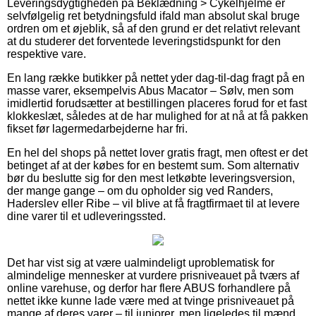
Leveringsdygtigheden på Beklædning > Cykelhjelme er
selvfølgelig ret betydningsfuld ifald man absolut skal bruge
ordren om et øjeblik, så af den grund er det relativt relevant
at du studerer det forventede leveringstidspunkt for den
respektive vare.
En lang række butikker på nettet yder dag-til-dag fragt på en
masse varer, eksempelvis Abus Macator – Sølv, men som
imidlertid forudsætter at bestillingen placeres forud for et fast
klokkeslæt, således at de har mulighed for at nå at få pakken
fikset før lagermedarbejderne har fri.
En hel del shops på nettet lover gratis fragt, men oftest er det
betinget af at der købes for en bestemt sum. Som alternativ
bør du beslutte sig for den mest letkøbte leveringsversion,
der mange gange – om du opholder sig ved Randers,
Haderslev eller Ribe – vil blive at få fragtfirmaet til at levere
dine varer til et udleveringssted.
Det har vist sig at være ualmindeligt uproblematisk for
almindelige mennesker at vurdere prisniveauet på tværs af
online varehuse, og derfor har flere ABUS forhandlere på
nettet ikke kunne lade være med at tvinge prisniveauet på
mange af deres varer – til juniorer, men ligeledes til mænd