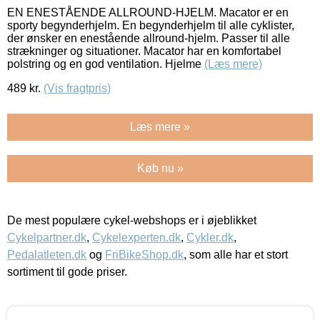
EN ENESTÅENDE ALLROUND-HJELM. Macator er en
sporty begynderhjelm. En begynderhjelm til alle cyklister,
der ønsker en enestående allround-hjelm. Passer til alle
strækninger og situationer. Macator har en komfortabel
polstring og en god ventilation. Hjelme
(Læs mere)
489
kr.
(Vis fragtpris)
Læs mere »
Køb nu »
De mest populære cykel-webshops er i øjeblikket
Cykelpartner.dk
,
Cykelexperten.dk
,
Cykler.dk
,
Pedalatleten.dk
og
FriBikeShop.dk
, som alle har et stort
sortiment til gode priser.