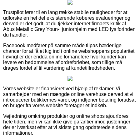
Trustpilot fører til en lang række stabile muligheder for at
udforske en hel del eksisterende køberes evalueringer og
derved er det godt, at du tjekker internet firmaets kritik af
Abus Metallic Grey Youn-I juniorhjelm med LED lys forinden
du handler.
Facebook medfører på samme måde tilpas hæderlige
chancer for at få et kig ind i online webshoppens popularitet.
I øvrigt er der endda online forhandlere hvor kunder kan
levere en bedømmelse af ordreforløbet, som tillige må
drages fordel af til vurdering af kundetilfredsheden.
Vores website er finansieret ved hjælp af reklamer. Vi
samarbejder med en mængde online varehuse derved at vi
introducerer butikkernes varer, og indtjener betaling forudsat
en bruger fra vores website foretager et indkøb.
Vejledning omkring produkter og online shops ajourføres
hele tiden, men vi kan ikke give garantier imod justeringer
der er iværksat efter at vi sidste gang opdaterede sidens
informationer.