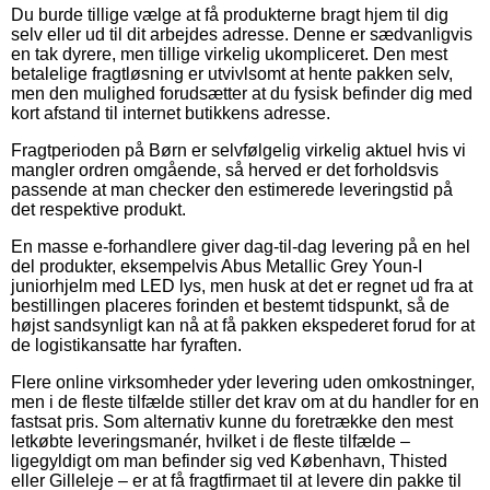
Du burde tillige vælge at få produkterne bragt hjem til dig
selv eller ud til dit arbejdes adresse. Denne er sædvanligvis
en tak dyrere, men tillige virkelig ukompliceret. Den mest
betalelige fragtløsning er utvivlsomt at hente pakken selv,
men den mulighed forudsætter at du fysisk befinder dig med
kort afstand til internet butikkens adresse.
Fragtperioden på Børn er selvfølgelig virkelig aktuel hvis vi
mangler ordren omgående, så herved er det forholdsvis
passende at man checker den estimerede leveringstid på
det respektive produkt.
En masse e-forhandlere giver dag-til-dag levering på en hel
del produkter, eksempelvis Abus Metallic Grey Youn-I
juniorhjelm med LED lys, men husk at det er regnet ud fra at
bestillingen placeres forinden et bestemt tidspunkt, så de
højst sandsynligt kan nå at få pakken ekspederet forud for at
de logistikansatte har fyraften.
Flere online virksomheder yder levering uden omkostninger,
men i de fleste tilfælde stiller det krav om at du handler for en
fastsat pris. Som alternativ kunne du foretrække den mest
letkøbte leveringsmanér, hvilket i de fleste tilfælde –
ligegyldigt om man befinder sig ved København, Thisted
eller Gilleleje – er at få fragtfirmaet til at levere din pakke til