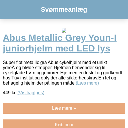
Svømmeanlæg
Abus Metallic Grey Youn-I
juniorhjelm med LED lys
Super flot metallic grå Abus cykelhjelm med et unikt
ydreÂ og bløde stropper. Hjelmen henvender sig til
cykelglade børn og juniorer. Hjelmen en testet og godkendt
hos Tüv institut og opfylder alle sikkerhedskrav.En let og
behagelig hjelm der på ingen måde
(Læs mere)
449
kr.
(Vis fragtpris)
Læs mere »
Køb nu »