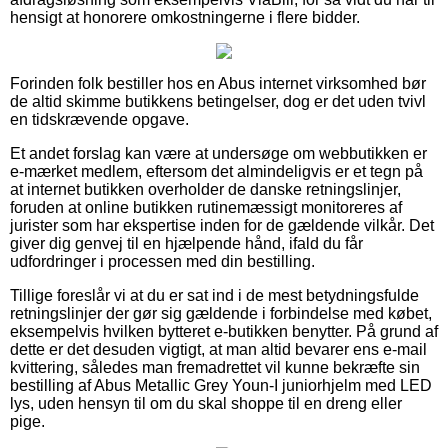
hensigt at honorere omkostningerne i flere bidder.
Forinden folk bestiller hos en Abus internet virksomhed bør
de altid skimme butikkens betingelser, dog er det uden tvivl
en tidskrævende opgave.
Et andet forslag kan være at undersøge om webbutikken er
e-mærket medlem, eftersom det almindeligvis er et tegn på
at internet butikken overholder de danske retningslinjer,
foruden at online butikken rutinemæssigt monitoreres af
jurister som har ekspertise inden for de gældende vilkår. Det
giver dig genvej til en hjælpende hånd, ifald du får
udfordringer i processen med din bestilling.
Tillige foreslår vi at du er sat ind i de mest betydningsfulde
retningslinjer der gør sig gældende i forbindelse med købet,
eksempelvis hvilken bytteret e-butikken benytter. På grund af
dette er det desuden vigtigt, at man altid bevarer ens e-mail
kvittering, således man fremadrettet vil kunne bekræfte sin
bestilling af Abus Metallic Grey Youn-I juniorhjelm med LED
lys, uden hensyn til om du skal shoppe til en dreng eller
pige.