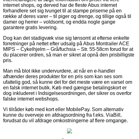
internet shops, og derved har de fleste Abus internet
forhandlere set sig tvunget til at stampe priserne på en
række af deres varer – til piger og drenge, og tillige også til
damer og herrer – voldsomt, og endda nogle gange
garantere gratis levering.
Dog kan det stadigvæk vise sig lønsomt at efterse enkelte
forretninger på nettet efter udsalg på Abus Montrailer ACE
MIPS – Cykelhjelm – Grå/fuchsia – Str. 55-58cm forud for at
du placerer ordren, så man er sikret at opnå den prisbilligste
pris.
Man må blot ikke undervurdere, at når en e-handler
afhænder deres produkter for en pris som kan ses som
ufattelig god, så kunne det for det meste være en varsel om
en falsk internet butik. Køb med gængse betalingskort er
dog inkluderet i Indsigelsesordningen, der sikrer os overfor
falske internet webshops.
Vi tilråder køb med kort eller MobilePay. Som alternativ
kunne du overveje en afdragsordning fra f.eks. ViaBill,
forudsat du vil afdrage omkostningerne af flere omgange.