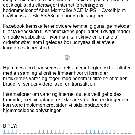
det klogt, at du eftersøger internet forretningens
bedømmelser af Abus Montrailer ACE MIPS – Cykelhjelm –
Grå/fuchsia – Str. 55-58cm forinden du shopper.
Facebook fremskaffer endvidere temmelig gunstige metoder
til at få kendskab til webbutikkens popularitet. I øvrigt møder
vi nogle webbutikker hvor man kan skrive en omtale af
ordreforløbet, som ligeledes bør udnyttes til at afveje
kundernes tilfredshed.
Hjemmesiden finansieres af reklameindtægter. Vi har aftaler
med en samling af online firmaer hvor vi formidler
butikkernes varer, og tager imod honorar i tilfælde af at den
bruger vi sender videre laver en transaktion.
Informationer om varer og internet outlets vedligeholdes
løbende, men vi påtager os ikke ansvaret for ændringer der
kan være implementeret siden vi sidst opdaterede
hjemmesidens oplysninger.
BITLY:
1
1
1
1
1
1
1
1
1
1
1
1
1
1
1
1
1
1
1
1
1
1
1
1
1
1
1
1
1
1
1
1
1