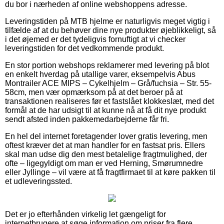
du bor i nærheden af online webshoppens adresse.
Leveringstiden på MTB hjelme er naturligvis meget vigtig i
tilfælde af at du behøver dine nye produkter øjeblikkeligt, så
i det øjemed er det tydeligvis fornuftigt at vi checker
leveringstiden for det vedkommende produkt.
En stor portion webshops reklamerer med levering på blot
en enkelt hverdag på utallige varer, eksempelvis Abus
Montrailer ACE MIPS – Cykelhjelm – Grå/fuchsia – Str. 55-
58cm, men vær opmærksom på at det beroer på at
transaktionen realiseres før et fastslået klokkeslæt, med det
formål at de har udsigt til at kunne nå at få dit nye produkt
sendt afsted inden pakkemedarbejderne får fri.
En hel del internet foretagender lover gratis levering, men
oftest kræver det at man handler for en fastsat pris. Ellers
skal man udse dig den mest betalelige fragtmulighed, der
ofte – ligegyldigt om man er ved Herning, Smørumnedre
eller Jyllinge – vil være at få fragtfirmaet til at køre pakken til
et udleveringssted.
Det er jo efterhånden virkelig let gængeligt for
internetbrugere at søge information om priser fra flere