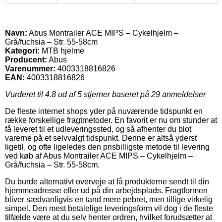
Navn:
Abus Montrailer ACE MIPS – Cykelhjelm –
Grå/fuchsia – Str. 55-58cm
Kategori:
MTB hjelme
Producent:
Abus
Varenummer:
4003318816826
EAN:
4003318816826
Vurderet til
4.8
ud af 5 stjerner baseret på
29
anmeldelser
De fleste internet shops yder på nuværende tidspunkt en
række forskellige fragtmetoder. En favorit er nu om stunder at
få leveret til et udleveringssted, og så afhenter du blot
varerne på et selvvalgt tidspunkt. Denne er altså yderst
ligetil, og ofte ligeledes den prisbilligste metode til levering
ved køb af Abus Montrailer ACE MIPS – Cykelhjelm –
Grå/fuchsia – Str. 55-58cm.
Du burde alternativt overveje at få produkterne sendt til din
hjemmeadresse eller ud på din arbejdsplads. Fragtformen
bliver sædvanligvis en tand mere pebret, men tillige virkelig
simpel. Den mest betalelige leveringsform vil dog i de fleste
tilfælde være at du selv henter ordren, hvilket forudsætter at