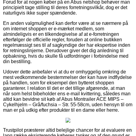
Forud for at nogen køber på en Abus netshop behøver man
principielt tage stilling til deres forretningsvilkår, dog er det
naturligvis ikke super spændende.
En anden valgmulighed kan derfor være at se nærmere på
om internet shoppen er e-mærket medlem, som
almindeligvis er en tilkendegivelse af at e-forretningen
efterfølger de officielle regler, foruden at online butikken
regelmæssigt ses til af sagkyndige der har ekspertise inden
for retningslinjerne. Derudover giver det dig anledning til
opbakning, hvis du skulle få udfordringer i forbindelse med
din bestilling.
Udover dette anbefaler vi at du er omhyggelig omkring de
mest vedkommende bestemmelser der kan have indflydelse
på handlen, som for eksempel den bytteret shoppen
garanterer. I relation til det er det tillige afgørende, at man
når som helst bibeholder ens e-mail kvittering, således man
altid kan bevidne sit køb af Abus Montrailer ACE MIPS –
Cykelhjelm – Grå/fuchsia – Str. 55-58cm, uden hensyn til om
man er på udkig efter produkter til en dame eller herre.
Trustpilot præsterer altid belejlige chancer for at evaluere en
lang række eksisterende køberes tanker og af den grund er