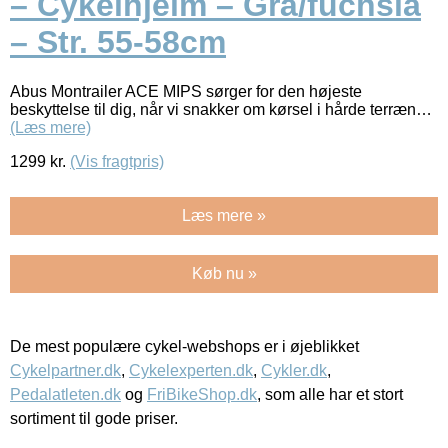
– Cykelhjelm – Grå/fuchsia
– Str. 55-58cm
Abus Montrailer ACE MIPS sørger for den højeste
beskyttelse til dig, når vi snakker om kørsel i hårde terræn…
(Læs mere)
1299
kr.
(Vis fragtpris)
Læs mere »
Køb nu »
De mest populære cykel-webshops er i øjeblikket
Cykelpartner.dk
,
Cykelexperten.dk
,
Cykler.dk
,
Pedalatleten.dk
og
FriBikeShop.dk
, som alle har et stort
sortiment til gode priser.