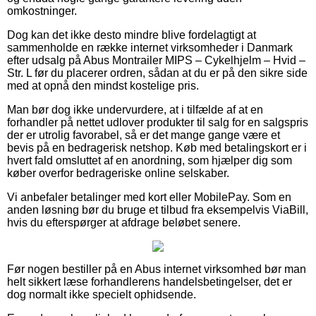
omkostninger.
Dog kan det ikke desto mindre blive fordelagtigt at
sammenholde en række internet virksomheder i Danmark
efter udsalg på Abus Montrailer MIPS – Cykelhjelm – Hvid –
Str. L før du placerer ordren, sådan at du er på den sikre side
med at opnå den mindst kostelige pris.
Man bør dog ikke undervurdere, at i tilfælde af at en
forhandler på nettet udlover produkter til salg for en salgspris
der er utrolig favorabel, så er det mange gange være et
bevis på en bedragerisk netshop. Køb med betalingskort er i
hvert fald omsluttet af en anordning, som hjælper dig som
køber overfor bedrageriske online selskaber.
Vi anbefaler betalinger med kort eller MobilePay. Som en
anden løsning bør du bruge et tilbud fra eksempelvis ViaBill,
hvis du efterspørger at afdrage beløbet senere.
Før nogen bestiller på en Abus internet virksomhed bør man
helt sikkert læse forhandlerens handelsbetingelser, det er
dog normalt ikke specielt ophidsende.