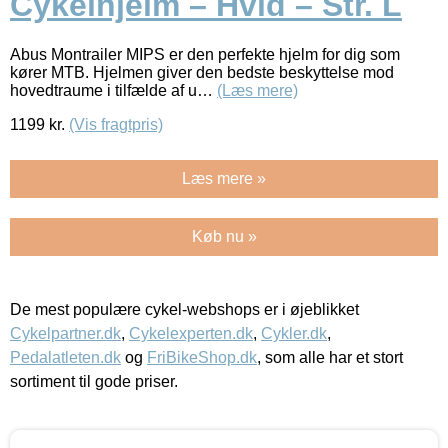
Cykelhjelm – Hvid – Str. L
Abus Montrailer MIPS er den perfekte hjelm for dig som
kører MTB. Hjelmen giver den bedste beskyttelse mod
hovedtraume i tilfælde af u…
(Læs mere)
1199
kr.
(Vis fragtpris)
Læs mere »
Køb nu »
De mest populære cykel-webshops er i øjeblikket
Cykelpartner.dk
,
Cykelexperten.dk
,
Cykler.dk
,
Pedalatleten.dk
og
FriBikeShop.dk
, som alle har et stort
sortiment til gode priser.