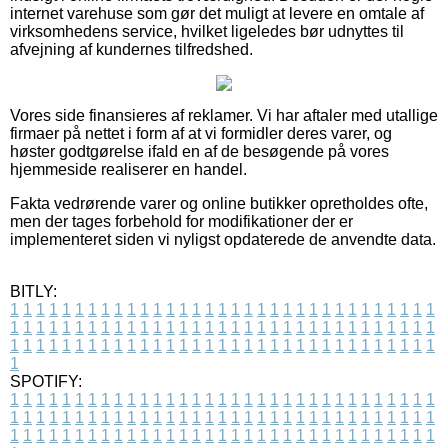
internet varehuse som gør det muligt at levere en omtale af
virksomhedens service, hvilket ligeledes bør udnyttes til
afvejning af kundernes tilfredshed.
Vores side finansieres af reklamer. Vi har aftaler med utallige
firmaer på nettet i form af at vi formidler deres varer, og
høster godtgørelse ifald en af de besøgende på vores
hjemmeside realiserer en handel.
Fakta vedrørende varer og online butikker opretholdes ofte,
men der tages forbehold for modifikationer der er
implementeret siden vi nyligst opdaterede de anvendte data.
BITLY:
1
1
1
1
1
1
1
1
1
1
1
1
1
1
1
1
1
1
1
1
1
1
1
1
1
1
1
1
1
1
1
1
1
1
1
1
1
1
1
1
1
1
1
1
1
1
1
1
1
1
1
1
1
1
1
1
1
1
1
1
1
1
1
1
1
1
1
1
1
1
1
1
1
1
1
1
1
1
1
1
1
1
1
1
1
1
1
1
1
1
1
1
1
1
1
1
1
1
1
1
SPOTIFY:
1
1
1
1
1
1
1
1
1
1
1
1
1
1
1
1
1
1
1
1
1
1
1
1
1
1
1
1
1
1
1
1
1
1
1
1
1
1
1
1
1
1
1
1
1
1
1
1
1
1
1
1
1
1
1
1
1
1
1
1
1
1
1
1
1
1
1
1
1
1
1
1
1
1
1
1
1
1
1
1
1
1
1
1
1
1
1
1
1
1
1
1
1
1
1
1
1
1
1