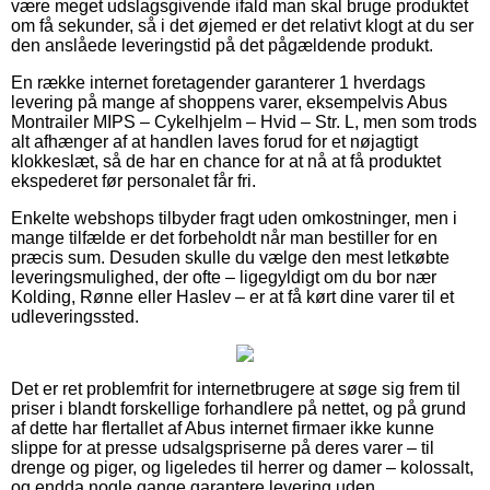
være meget udslagsgivende ifald man skal bruge produktet
om få sekunder, så i det øjemed er det relativt klogt at du ser
den anslåede leveringstid på det pågældende produkt.
En række internet foretagender garanterer 1 hverdags
levering på mange af shoppens varer, eksempelvis Abus
Montrailer MIPS – Cykelhjelm – Hvid – Str. L, men som trods
alt afhænger af at handlen laves forud for et nøjagtigt
klokkeslæt, så de har en chance for at nå at få produktet
ekspederet før personalet får fri.
Enkelte webshops tilbyder fragt uden omkostninger, men i
mange tilfælde er det forbeholdt når man bestiller for en
præcis sum. Desuden skulle du vælge den mest letkøbte
leveringsmulighed, der ofte – ligegyldigt om du bor nær
Kolding, Rønne eller Haslev – er at få kørt dine varer til et
udleveringssted.
Det er ret problemfrit for internetbrugere at søge sig frem til
priser i blandt forskellige forhandlere på nettet, og på grund
af dette har flertallet af Abus internet firmaer ikke kunne
slippe for at presse udsalgspriserne på deres varer – til
drenge og piger, og ligeledes til herrer og damer – kolossalt,
og endda nogle gange garantere levering uden