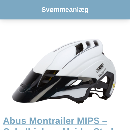
Svømmeanlæg
Abus Montrailer MIPS –