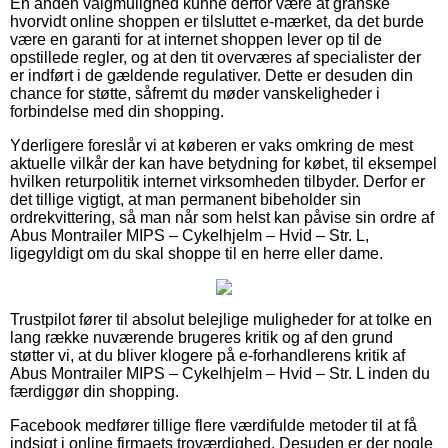
En anden valgmulighed kunne derfor være at granske
hvorvidt online shoppen er tilsluttet e-mærket, da det burde
være en garanti for at internet shoppen lever op til de
opstillede regler, og at den tit overværes af specialister der
er indført i de gældende regulativer. Dette er desuden din
chance for støtte, såfremt du møder vanskeligheder i
forbindelse med din shopping.
Yderligere foreslår vi at køberen er vaks omkring de mest
aktuelle vilkår der kan have betydning for købet, til eksempel
hvilken returpolitik internet virksomheden tilbyder. Derfor er
det tillige vigtigt, at man permanent bibeholder sin
ordrekvittering, så man når som helst kan påvise sin ordre af
Abus Montrailer MIPS – Cykelhjelm – Hvid – Str. L,
ligegyldigt om du skal shoppe til en herre eller dame.
Trustpilot fører til absolut belejlige muligheder for at tolke en
lang række nuværende brugeres kritik og af den grund
støtter vi, at du bliver klogere på e-forhandlerens kritik af
Abus Montrailer MIPS – Cykelhjelm – Hvid – Str. L inden du
færdiggør din shopping.
Facebook medfører tillige flere værdifulde metoder til at få
indsigt i online firmaets troværdighed. Desuden er der nogle