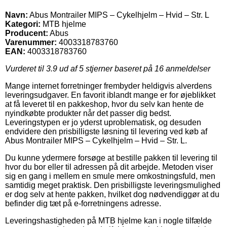
Navn:
Abus Montrailer MIPS – Cykelhjelm – Hvid – Str. L
Kategori:
MTB hjelme
Producent:
Abus
Varenummer:
4003318783760
EAN:
4003318783760
Vurderet til
3.9
ud af 5 stjerner baseret på
16
anmeldelser
Mange internet forretninger frembyder heldigvis alverdens
leveringsudgaver. En favorit iblandt mange er for øjeblikket
at få leveret til en pakkeshop, hvor du selv kan hente de
nyindkøbte produkter når det passer dig bedst.
Leveringstypen er jo yderst uproblematisk, og desuden
endvidere den prisbilligste løsning til levering ved køb af
Abus Montrailer MIPS – Cykelhjelm – Hvid – Str. L.
Du kunne ydermere forsøge at bestille pakken til levering til
hvor du bor eller til adressen på dit arbejde. Metoden viser
sig en gang i mellem en smule mere omkostningsfuld, men
samtidig meget praktisk. Den prisbilligste leveringsmulighed
er dog selv at hente pakken, hvilket dog nødvendiggør at du
befinder dig tæt på e-forretningens adresse.
Leveringshastigheden på MTB hjelme kan i nogle tilfælde