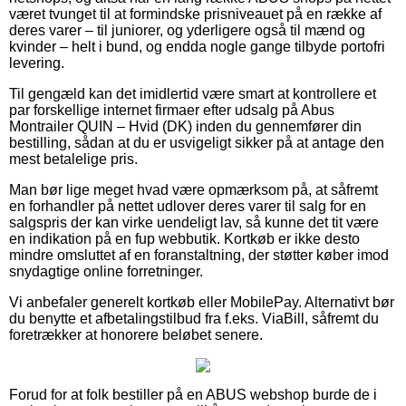
været tvunget til at formindske prisniveauet på en række af
deres varer – til juniorer, og yderligere også til mænd og
kvinder – helt i bund, og endda nogle gange tilbyde portofri
levering.
Til gengæld kan det imidlertid være smart at kontrollere et
par forskellige internet firmaer efter udsalg på Abus
Montrailer QUIN – Hvid (DK) inden du gennemfører din
bestilling, sådan at du er usvigeligt sikker på at antage den
mest betalelige pris.
Man bør lige meget hvad være opmærksom på, at såfremt
en forhandler på nettet udlover deres varer til salg for en
salgspris der kan virke uendeligt lav, så kunne det tit være
en indikation på en fup webbutik. Kortkøb er ikke desto
mindre omsluttet af en foranstaltning, der støtter køber imod
snydagtige online forretninger.
Vi anbefaler generelt kortkøb eller MobilePay. Alternativt bør
du benytte et afbetalingstilbud fra f.eks. ViaBill, såfremt du
foretrækker at honorere beløbet senere.
Forud for at folk bestiller på en ABUS webshop burde de i