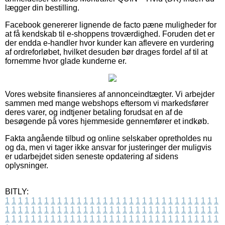
lægger din bestilling.
Facebook genererer lignende de facto pæne muligheder for
at få kendskab til e-shoppens troværdighed. Foruden det er
der endda e-handler hvor kunder kan aflevere en vurdering
af ordreforløbet, hvilket desuden bør drages fordel af til at
fornemme hvor glade kunderne er.
Vores website finansieres af annonceindtægter. Vi arbejder
sammen med mange webshops eftersom vi markedsfører
deres varer, og indtjener betaling forudsat en af de
besøgende på vores hjemmeside gennemfører et indkøb.
Fakta angående tilbud og online selskaber opretholdes nu
og da, men vi tager ikke ansvar for justeringer der muligvis
er udarbejdet siden seneste opdatering af sidens
oplysninger.
BITLY:
1
1
1
1
1
1
1
1
1
1
1
1
1
1
1
1
1
1
1
1
1
1
1
1
1
1
1
1
1
1
1
1
1
1
1
1
1
1
1
1
1
1
1
1
1
1
1
1
1
1
1
1
1
1
1
1
1
1
1
1
1
1
1
1
1
1
1
1
1
1
1
1
1
1
1
1
1
1
1
1
1
1
1
1
1
1
1
1
1
1
1
1
1
1
1
1
1
1
1