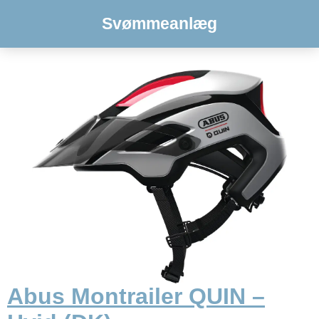
Svømmeanlæg
Abus Montrailer QUIN –