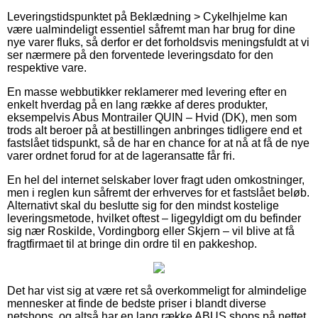
Leveringstidspunktet på Beklædning > Cykelhjelme kan
være ualmindeligt essentiel såfremt man har brug for dine
nye varer fluks, så derfor er det forholdsvis meningsfuldt at vi
ser nærmere på den forventede leveringsdato for den
respektive vare.
En masse webbutikker reklamerer med levering efter en
enkelt hverdag på en lang række af deres produkter,
eksempelvis Abus Montrailer QUIN – Hvid (DK), men som
trods alt beroer på at bestillingen anbringes tidligere end et
fastslået tidspunkt, så de har en chance for at nå at få de nye
varer ordnet forud for at de lageransatte får fri.
En hel del internet selskaber lover fragt uden omkostninger,
men i reglen kun såfremt der erhverves for et fastslået beløb.
Alternativt skal du beslutte sig for den mindst kostelige
leveringsmetode, hvilket oftest – ligegyldigt om du befinder
sig nær Roskilde, Vordingborg eller Skjern – vil blive at få
fragtfirmaet til at bringe din ordre til en pakkeshop.
Det har vist sig at være ret så overkommeligt for almindelige
mennesker at finde de bedste priser i blandt diverse
netshops, og altså har en lang række ABUS shops på nettet