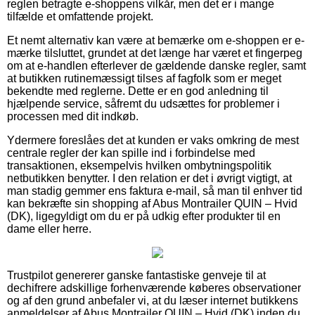
reglen betragte e-shoppens vilkår, men det er i mange
tilfælde et omfattende projekt.
Et nemt alternativ kan være at bemærke om e-shoppen er e-
mærke tilsluttet, grundet at det længe har været et fingerpeg
om at e-handlen efterlever de gældende danske regler, samt
at butikken rutinemæssigt tilses af fagfolk som er meget
bekendte med reglerne. Dette er en god anledning til
hjælpende service, såfremt du udsættes for problemer i
processen med dit indkøb.
Ydermere foreslåes det at kunden er vaks omkring de mest
centrale regler der kan spille ind i forbindelse med
transaktionen, eksempelvis hvilken ombytningspolitik
netbutikken benytter. I den relation er det i øvrigt vigtigt, at
man stadig gemmer ens faktura e-mail, så man til enhver tid
kan bekræfte sin shopping af Abus Montrailer QUIN – Hvid
(DK), ligegyldigt om du er på udkig efter produkter til en
dame eller herre.
Trustpilot genererer ganske fantastiske genveje til at
dechifrere adskillige forhenværende køberes observationer
og af den grund anbefaler vi, at du læser internet butikkens
anmeldelser af Abus Montrailer QUIN – Hvid (DK) inden du