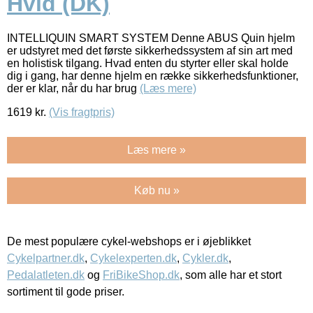
Hvid (DK)
INTELLIQUIN SMART SYSTEM Denne ABUS Quin hjelm
er udstyret med det første sikkerhedssystem af sin art med
en holistisk tilgang. Hvad enten du styrter eller skal holde
dig i gang, har denne hjelm en række sikkerhedsfunktioner,
der er klar, når du har brug
(Læs mere)
1619
kr.
(Vis fragtpris)
Læs mere »
Køb nu »
De mest populære cykel-webshops er i øjeblikket
Cykelpartner.dk
,
Cykelexperten.dk
,
Cykler.dk
,
Pedalatleten.dk
og
FriBikeShop.dk
, som alle har et stort
sortiment til gode priser.