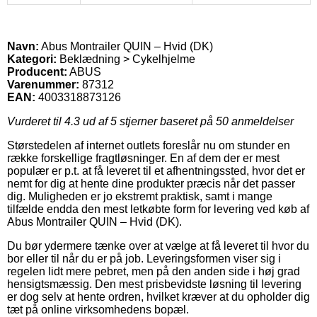
Navn:
Abus Montrailer QUIN – Hvid (DK)
Kategori:
Beklædning > Cykelhjelme
Producent:
ABUS
Varenummer:
87312
EAN:
4003318873126
Vurderet til
4.3
ud af 5 stjerner baseret på
50
anmeldelser
Størstedelen af internet outlets foreslår nu om stunder en
række forskellige fragtløsninger. En af dem der er mest
populær er p.t. at få leveret til et afhentningssted, hvor det er
nemt for dig at hente dine produkter præcis når det passer
dig. Muligheden er jo ekstremt praktisk, samt i mange
tilfælde endda den mest letkøbte form for levering ved køb af
Abus Montrailer QUIN – Hvid (DK).
Du bør ydermere tænke over at vælge at få leveret til hvor du
bor eller til når du er på job. Leveringsformen viser sig i
regelen lidt mere pebret, men på den anden side i høj grad
hensigtsmæssig. Den mest prisbevidste løsning til levering
er dog selv at hente ordren, hvilket kræver at du opholder dig
tæt på online virksomhedens bopæl.