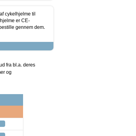
f cykelhjelme til
lhjelme er CE-
 bestille gennem dem.
 fra bl.a. deres
mer og