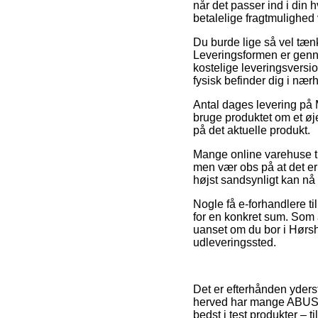
når det passer ind i din
betalelige fragtmulighed
Du burde lige så vel tænk
Leveringsformen er genn
kostelige leveringsversi
fysisk befinder dig i næ
Antal dages levering på 
bruge produktet om et øje
på det aktuelle produkt.
Mange online varehuse ti
men vær obs på at det er
højst sandsynligt kan nå 
Nogle få e-forhandlere ti
for en konkret sum. Som 
uanset om du bor i Hørsho
udleveringssted.
Det er efterhånden yderst
herved har mange ABUS in
bedst i test produkter – 