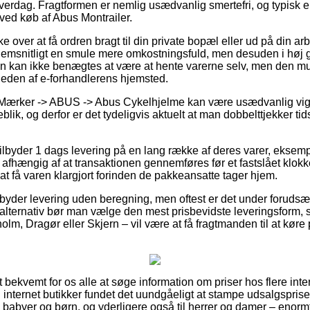
 hverdag. Fragtformen er nemlig usædvanlig smertefri, og typisk
 ved køb af Abus Montrailer.
e over at få ordren bragt til din private bopæl eller ud på din ar
emsnitligt en smule mere omkostningsfuld, men desuden i høj 
on kan ikke benægtes at være at hente varerne selv, men den mu
rheden af e-forhandlerens hjemsted.
Mærker -> ABUS -> Abus Cykelhjelme kan være usædvanlig vigtig
blik, og derfor er det tydeligvis aktuelt at man dobbelttjekker tid
lbyder 1 dags levering på en lang række af deres varer, eksemp
 afhængig af at transaktionen gennemføres før et fastslået klokk
at få varen klargjort forinden de pakkeansatte tager hjem.
lbyder levering uden beregning, men oftest er det under forudsæt
alternativ bør man vælge den mest prisbevidste leveringsform, 
lm, Dragør eller Skjern – vil være at få fragtmanden til at køre p
 bekvemt for os alle at søge information om priser hos flere inter
ternet butikker fundet det uundgåeligt at stampe udsalgsprise
til babyer og børn, og yderligere også til herrer og damer – eno