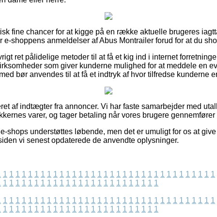
ktisk fine chancer for at kigge på en række aktuelle brugeres iagt
er e-shoppens anmeldelser af Abus Montrailer forud for at du sho
gt ret pålidelige metoder til at få et kig ind i internet forretninge
irksomheder som giver kunderne mulighed for at meddele en ev
med bør anvendes til at få et indtryk af hvor tilfredse kunderne er
ret af indtægter fra annoncer. Vi har faste samarbejder med utall
ikkernes varer, og tager betaling når vores brugere gennemfører 
e-shops understøttes løbende, men det er umuligt for os at give 
 siden vi senest opdaterede de anvendte oplysninger.
1
1
1
1
1
1
1
1
1
1
1
1
1
1
1
1
1
1
1
1
1
1
1
1
1
1
1
1
1
1
1
1
1
1
1
1
1
1
1
1
1
1
1
1
1
1
1
1
1
1
1
1
1
1
1
1
1
1
1
1
1
1
1
1
1
1
1
1
1
1
1
1
1
1
1
1
1
1
1
1
1
1
1
1
1
1
1
1
1
1
1
1
1
1
1
1
1
1
1
1
1
1
1
1
1
1
1
1
1
1
1
1
1
1
1
1
1
1
1
1
1
1