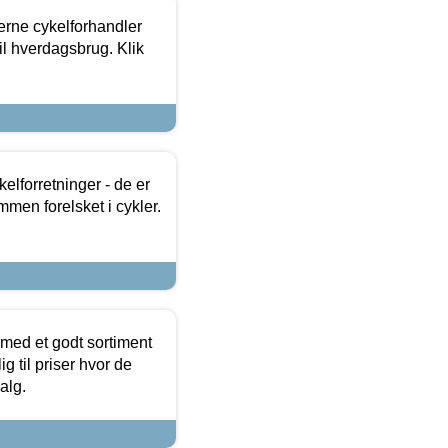
erne cykelforhandler
til hverdagsbrug. Klik
lforretninger - de er
mmen forelsket i cykler.
 med et godt sortiment
g til priser hvor de
alg.