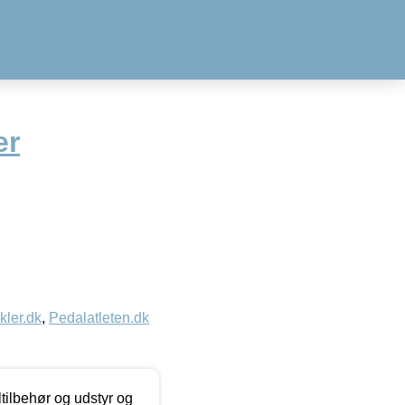
er
kler.dk
,
Pedalatleten.dk
ltilbehør og udstyr og