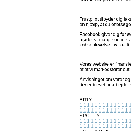
Trustpilot tilbyder dig fa
en hjælp, at du eftersøg
Facebook giver dig for øvri
møder vi mange online v
købsoplevelse, hvilket til
Vores website er finansie
af at vi markedsfører but
Anvisninger om varer og 
der er blevet udarbejdet
BITLY:
1
1
1
1
1
1
1
1
1
1
1
1
1
1
1
1
1
1
1
1
1
1
1
1
1
1
SPOTIFY:
1
1
1
1
1
1
1
1
1
1
1
1
1
1
1
1
1
1
1
1
1
1
1
1
1
1