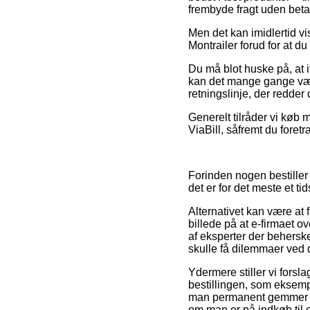
frembyde fragt uden beta
Men det kan imidlertid vi
Montrailer forud for at d
Du må blot huske på, at i
kan det mange gange være
retningslinje, der redder
Generelt tilråder vi køb m
ViaBill, såfremt du fore
Forinden nogen bestiller
det er for det meste et t
Alternativet kan være at 
billede på at e-firmaet o
af eksperter der beherske
skulle få dilemmaer ved 
Ydermere stiller vi fors
bestillingen, som eksempe
man permanent gemmer ens
om man er på indkøb til 