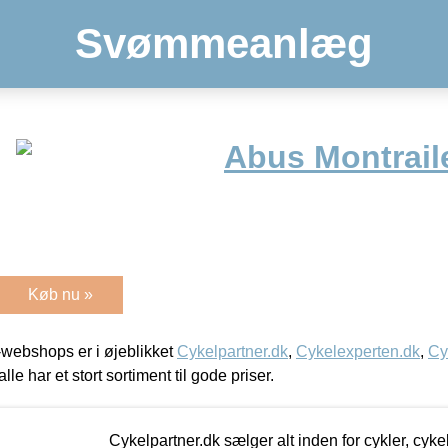
Svømmeanlæg
Abus Montrail
Køb nu »
webshops er i øjeblikket
Cykelpartner.dk
,
Cykelexperten.dk
,
Cy
alle har et stort sortiment til gode priser.
Cykelpartner.dk sælger alt inden for cykler, cyke