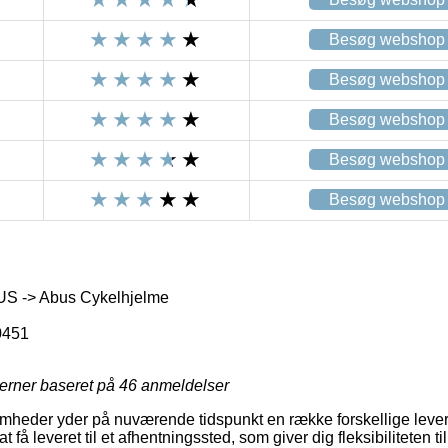
Besøg webshop
Besøg webshop
Besøg webshop
Besøg webshop
Besøg webshop
S -> Abus Cykelhjelme
0451
jerner baseret på
46
anmeldelser
somheder yder på nuværende tidspunkt en række forskellige leve
t få leveret til et afhentningssted, som giver dig fleksibiliteten t