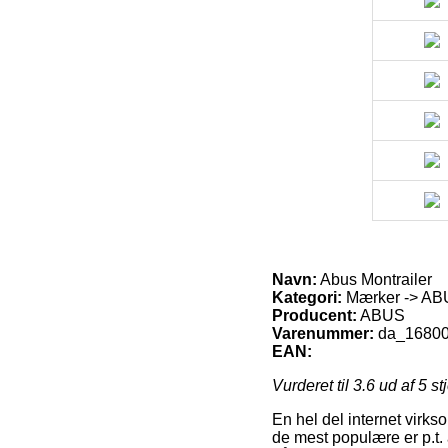
Navn:
Abus Montrailer
Kategori:
Mærker -> ABU
Producent:
ABUS
Varenummer:
da_1680
EAN:
Vurderet til
3.6
ud af 5 st
En hel del internet virk
de mest populære er p.t. a