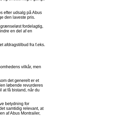
ps efter udsalg på Abus
ge den laveste pris.
r grænseløst fordelagtig,
ndre en del af en
t afdragstilbud fra f.eks.
ksomhedens vilkår, men
som det generelt er et
heden løbende revurderes
 at få bistand, når du
ve betydning for
det samtidig relevant, at
en af Abus Montrailer,