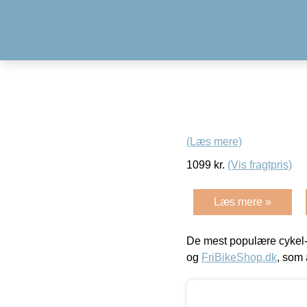
(Læs mere)
1099
kr.
(Vis fragtpris)
Læs mere »
De mest populære cykel-
og
FriBikeShop.dk
, som 