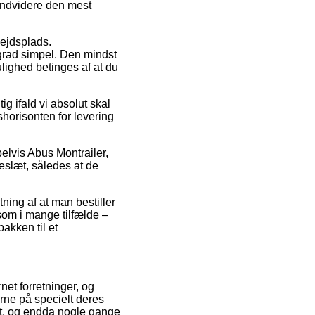
 endvidere den mest
bejdsplads.
grad simpel. Den mindst
lighed betinges af at du
 ifald vi absolut skal
shorisonten for levering
elvis Abus Montrailer,
eslæt, således at de
ning af at man bestiller
som i mange tilfælde –
akken til et
net forretninger, og
rne på specielt deres
rmt, og endda nogle gange