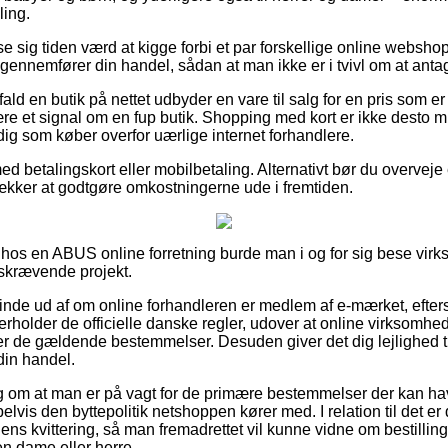
ling.
se sig tiden værd at kigge forbi et par forskellige online websho
u gennemfører din handel, sådan at man ikke er i tvivl om at anta
fald en butik på nettet udbyder en vare til salg for en pris som e
 et signal om en fup butik. Shopping med kort er ikke desto mi
 dig som køber overfor uærlige internet forhandlere.
ed betalingskort eller mobilbetaling. Alternativt bør du overveje e
trækker at godtgøre omkostningerne ude i fremtiden.
 hos en ABUS online forretning burde man i og for sig bese vir
idskrævende projekt.
finde ud af om online forhandleren er medlem af e-mærket, efter
verholder de officielle danske regler, udover at online virksom
r de gældende bestemmelser. Desuden giver det dig lejlighed til
din handel.
lag om at man er på vagt for de primære bestemmelser der kan ha
lvis den byttepolitik netshoppen kører med. I relation til det er 
 kvittering, så man fremadrettet vil kunne vidne om bestilling
en dame eller herre.