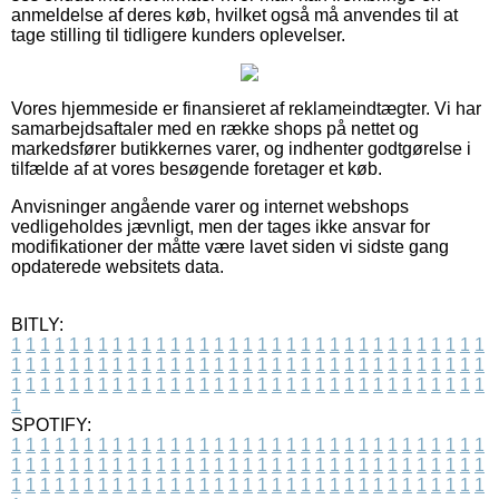
anmeldelse af deres køb, hvilket også må anvendes til at
tage stilling til tidligere kunders oplevelser.
Vores hjemmeside er finansieret af reklameindtægter. Vi har
samarbejdsaftaler med en række shops på nettet og
markedsfører butikkernes varer, og indhenter godtgørelse i
tilfælde af at vores besøgende foretager et køb.
Anvisninger angående varer og internet webshops
vedligeholdes jævnligt, men der tages ikke ansvar for
modifikationer der måtte være lavet siden vi sidste gang
opdaterede websitets data.
BITLY:
1
1
1
1
1
1
1
1
1
1
1
1
1
1
1
1
1
1
1
1
1
1
1
1
1
1
1
1
1
1
1
1
1
1
1
1
1
1
1
1
1
1
1
1
1
1
1
1
1
1
1
1
1
1
1
1
1
1
1
1
1
1
1
1
1
1
1
1
1
1
1
1
1
1
1
1
1
1
1
1
1
1
1
1
1
1
1
1
1
1
1
1
1
1
1
1
1
1
1
1
SPOTIFY:
1
1
1
1
1
1
1
1
1
1
1
1
1
1
1
1
1
1
1
1
1
1
1
1
1
1
1
1
1
1
1
1
1
1
1
1
1
1
1
1
1
1
1
1
1
1
1
1
1
1
1
1
1
1
1
1
1
1
1
1
1
1
1
1
1
1
1
1
1
1
1
1
1
1
1
1
1
1
1
1
1
1
1
1
1
1
1
1
1
1
1
1
1
1
1
1
1
1
1