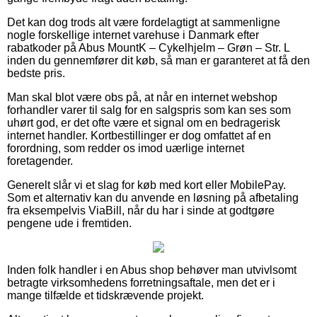
Det kan dog trods alt være fordelagtigt at sammenligne
nogle forskellige internet varehuse i Danmark efter
rabatkoder på Abus MountK – Cykelhjelm – Grøn – Str. L
inden du gennemfører dit køb, så man er garanteret at få den
bedste pris.
Man skal blot være obs på, at når en internet webshop
forhandler varer til salg for en salgspris som kan ses som
uhørt god, er det ofte være et signal om en bedragerisk
internet handler. Kortbestillinger er dog omfattet af en
forordning, som redder os imod uærlige internet
foretagender.
Generelt slår vi et slag for køb med kort eller MobilePay.
Som et alternativ kan du anvende en løsning på afbetaling
fra eksempelvis ViaBill, når du har i sinde at godtgøre
pengene ude i fremtiden.
Inden folk handler i en Abus shop behøver man utvivlsomt
betragte virksomhedens forretningsaftale, men det er i
mange tilfælde et tidskrævende projekt.