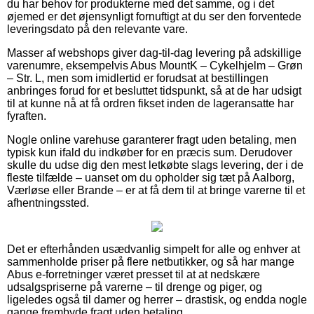
du har behov for produkterne med det samme, og i det
øjemed er det øjensynligt fornuftigt at du ser den forventede
leveringsdato på den relevante vare.
Masser af webshops giver dag-til-dag levering på adskillige
varenumre, eksempelvis Abus MountK – Cykelhjelm – Grøn
– Str. L, men som imidlertid er forudsat at bestillingen
anbringes forud for et besluttet tidspunkt, så at de har udsigt
til at kunne nå at få ordren fikset inden de lageransatte har
fyraften.
Nogle online varehuse garanterer fragt uden betaling, men
typisk kun ifald du indkøber for en præcis sum. Derudover
skulle du udse dig den mest letkøbte slags levering, der i de
fleste tilfælde – uanset om du opholder sig tæt på Aalborg,
Værløse eller Brande – er at få dem til at bringe varerne til et
afhentningssted.
Det er efterhånden usædvanlig simpelt for alle og enhver at
sammenholde priser på flere netbutikker, og så har mange
Abus e-forretninger været presset til at at nedskære
udsalgspriserne på varerne – til drenge og piger, og
ligeledes også til damer og herrer – drastisk, og endda nogle
gange frembyde fragt uden betaling.