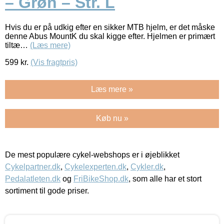
– Grøn – Str. L
Hvis du er på udkig efter en sikker MTB hjelm, er det måske
denne Abus MountK du skal kigge efter. Hjelmen er primært
tiltæ…
(Læs mere)
599
kr.
(Vis fragtpris)
Læs mere »
Køb nu »
De mest populære cykel-webshops er i øjeblikket
Cykelpartner.dk
,
Cykelexperten.dk
,
Cykler.dk
,
Pedalatleten.dk
og
FriBikeShop.dk
, som alle har et stort
sortiment til gode priser.