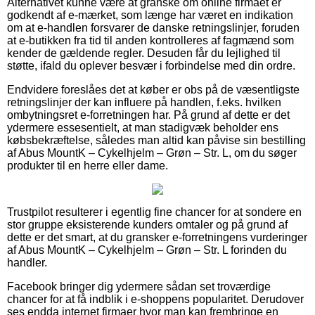
Alternativet kunne være at granske om online firmaet er
godkendt af e-mærket, som længe har været en indikation
om at e-handlen forsvarer de danske retningslinjer, foruden
at e-butikken fra tid til anden kontrolleres af fagmænd som
kender de gældende regler. Desuden får du lejlighed til
støtte, ifald du oplever besvær i forbindelse med din ordre.
Endvidere foreslåes det at køber er obs på de væsentligste
retningslinjer der kan influere på handlen, f.eks. hvilken
ombytningsret e-forretningen har. På grund af dette er det
ydermere essesentielt, at man stadigvæk beholder ens
købsbekræftelse, således man altid kan påvise sin bestilling
af Abus MountK – Cykelhjelm – Grøn – Str. L, om du søger
produkter til en herre eller dame.
Trustpilot resulterer i egentlig fine chancer for at sondere en
stor gruppe eksisterende kunders omtaler og på grund af
dette er det smart, at du gransker e-forretningens vurderinger
af Abus MountK – Cykelhjelm – Grøn – Str. L forinden du
handler.
Facebook bringer dig ydermere sådan set troværdige
chancer for at få indblik i e-shoppens popularitet. Derudover
ses endda internet firmaer hvor man kan frembringe en