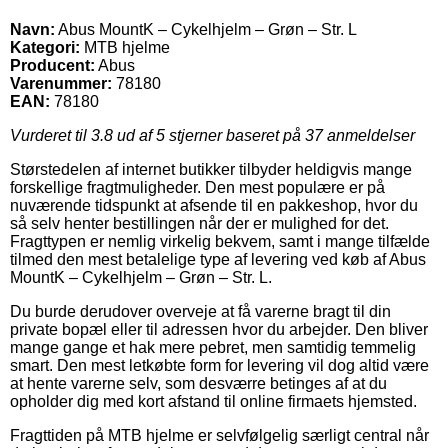
Navn:
Abus MountK – Cykelhjelm – Grøn – Str. L
Kategori:
MTB hjelme
Producent:
Abus
Varenummer:
78180
EAN:
78180
Vurderet til
3.8
ud af 5 stjerner baseret på
37
anmeldelser
Størstedelen af internet butikker tilbyder heldigvis mange
forskellige fragtmuligheder. Den mest populære er på
nuværende tidspunkt at afsende til en pakkeshop, hvor du
så selv henter bestillingen når der er mulighed for det.
Fragttypen er nemlig virkelig bekvem, samt i mange tilfælde
tilmed den mest betalelige type af levering ved køb af Abus
MountK – Cykelhjelm – Grøn – Str. L.
Du burde derudover overveje at få varerne bragt til din
private bopæl eller til adressen hvor du arbejder. Den bliver
mange gange et hak mere pebret, men samtidig temmelig
smart. Den mest letkøbte form for levering vil dog altid være
at hente varerne selv, som desværre betinges af at du
opholder dig med kort afstand til online firmaets hjemsted.
Fragttiden på MTB hjelme er selvfølgelig særligt central når