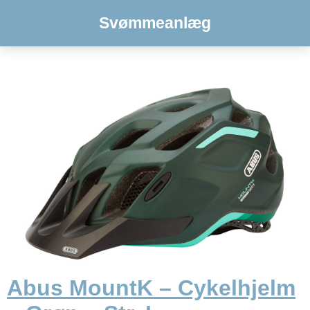
Svømmeanlæg
Abus MountK – Cykelhjelm