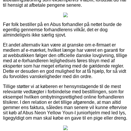
til hensigt at afbetale pengene senere.
Før folk bestiller på en Abus forhandler på nettet burde de
egentlig gennemse forhandlerens vilkår, det er dog
almindeligvis ikke særlig sjovt.
Et andet alternativ kan være at granske om e-firmaet er
medlem af e-mærket, hvilket længe har været en garanti for
at webbutikken følger den officielle danske lovgivning, tillige
med at e-forhandleren lejlighedsvis føres tilsyn med af
eksperter som har meget erfaring med de gældende regler.
Dette er desuden en god mulighed for at få hjælp, for så vidt
du forvoldes vanskeligheder med din ordre.
Tillige støtter vi at køberen er hensynstagende til de mest
relevante vedtægter i forbindelse med bestillingen, som for
eksempel hvilken ombytningsrettighed online forhandleren
tilsikrer. I den relation er det tillige afgørende, at man altid
gemmer ens faktura, således man senere vil kunne eftervise
sit køb af Abus Neon Yellow Youn-I juniorhjelm med led lys,
ligegyldigt om man skal købe en gave til en pige eller dreng.