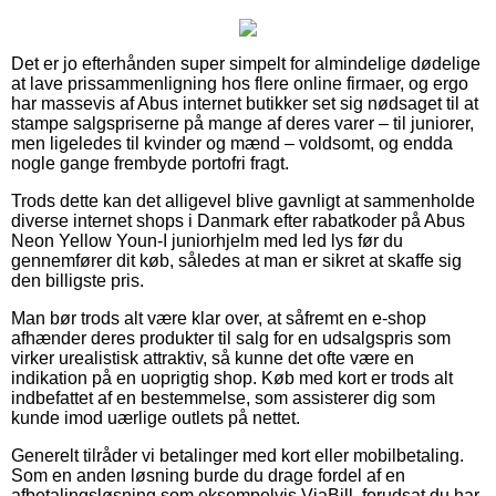
Det er jo efterhånden super simpelt for almindelige dødelige
at lave prissammenligning hos flere online firmaer, og ergo
har massevis af Abus internet butikker set sig nødsaget til at
stampe salgspriserne på mange af deres varer – til juniorer,
men ligeledes til kvinder og mænd – voldsomt, og endda
nogle gange frembyde portofri fragt.
Trods dette kan det alligevel blive gavnligt at sammenholde
diverse internet shops i Danmark efter rabatkoder på Abus
Neon Yellow Youn-I juniorhjelm med led lys før du
gennemfører dit køb, således at man er sikret at skaffe sig
den billigste pris.
Man bør trods alt være klar over, at såfremt en e-shop
afhænder deres produkter til salg for en udsalgspris som
virker urealistisk attraktiv, så kunne det ofte være en
indikation på en uoprigtig shop. Køb med kort er trods alt
indbefattet af en bestemmelse, som assisterer dig som
kunde imod uærlige outlets på nettet.
Generelt tilråder vi betalinger med kort eller mobilbetaling.
Som en anden løsning burde du drage fordel af en
afbetalingsløsning som eksempelvis ViaBill, forudsat du har