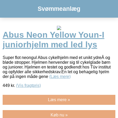
Svømmeanlæg
Abus Neon Yellow Youn-I
juniorhjelm med led lys
Super flot neongul Abus cykelhjelm med et unikt ydreÂ og
bløde stropper. Hjelmen henvender sig til cykelglade børn
og juniorer. Hjelmen en testet og godkendt hos Tüv institut
og opfylder alle sikkerhedskrav.En let og behagelig hjelm
der på ingen måde gene
(Læs mere)
449
kr.
(Vis fragtpris)
Læs mere »
Køb nu »