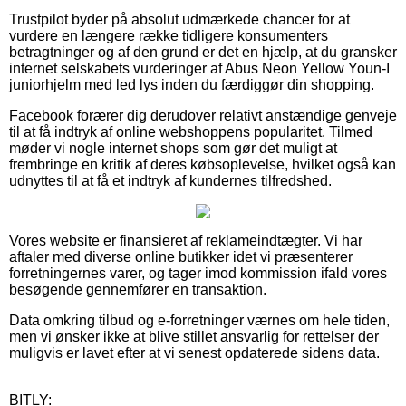
Trustpilot byder på absolut udmærkede chancer for at
vurdere en længere række tidligere konsumenters
betragtninger og af den grund er det en hjælp, at du gransker
internet selskabets vurderinger af Abus Neon Yellow Youn-I
juniorhjelm med led lys inden du færdiggør din shopping.
Facebook forærer dig derudover relativt anstændige genveje
til at få indtryk af online webshoppens popularitet. Tilmed
møder vi nogle internet shops som gør det muligt at
frembringe en kritik af deres købsoplevelse, hvilket også kan
udnyttes til at få et indtryk af kundernes tilfredshed.
Vores website er finansieret af reklameindtægter. Vi har
aftaler med diverse online butikker idet vi præsenterer
forretningernes varer, og tager imod kommission ifald vores
besøgende gennemfører en transaktion.
Data omkring tilbud og e-forretninger værnes om hele tiden,
men vi ønsker ikke at blive stillet ansvarlig for rettelser der
muligvis er lavet efter at vi senest opdaterede sidens data.
BITLY: