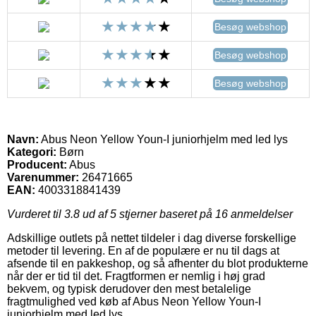
Besøg webshop
Besøg webshop
Besøg webshop
Navn:
Abus Neon Yellow Youn-I juniorhjelm med led lys
Kategori:
Børn
Producent:
Abus
Varenummer:
26471665
EAN:
4003318841439
Vurderet til
3.8
ud af 5 stjerner baseret på
16
anmeldelser
Adskillige outlets på nettet tildeler i dag diverse forskellige
metoder til levering. En af de populære er nu til dags at
afsende til en pakkeshop, og så afhenter du blot produkterne
når der er tid til det. Fragtformen er nemlig i høj grad
bekvem, og typisk derudover den mest betalelige
fragtmulighed ved køb af Abus Neon Yellow Youn-I
juniorhjelm med led lys.