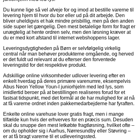
Du kunne lige så vel afveje for og imod at bestille varerne til
levering hjem til hvor du bor eller ud på dit arbejde. Den
bliver uheldigvis et hak mindre prisbillig, men på den anden
side super let gængelig. Den mest betalelige form for fragt er
unægtelig at hente ordren selv, men den løsning kræver at
du er med kort afstand til internet webshoppens lager.
Leveringsdygtigheden på Børn er selvfølgelig virkelig
central når man behøver produkterne omgående, og herved
er det fuldt ud relevant at du efterser den forventede
leveringstid for det respektive produkt.
Adskillige online virksomheder udlover levering efter en
enkelt hverdag på deres primære varenumre, eksempelvis
Abus Neon Yellow Youn-I juniorhjelm med led lys, som
imidlertid beroer på at bestillingen realiseres forud for et
fastsat tidspunkt, med det formål at de har mulighed for at nå
at få varerne ordnet inden pakkemedarbejderne har fyraften.
Enkelte online varehuse lover gratis fragt, men i mange
tilfælde kun hvis der erhverves for en præcis sum. Desuden
skal du snuppe den mest letkøbte fragtløsning, hvilket ofte –
om du opholder sig i Aarhus, Nørresundby eller Støvring –
er at få bragt varerne til et udleveringssted.