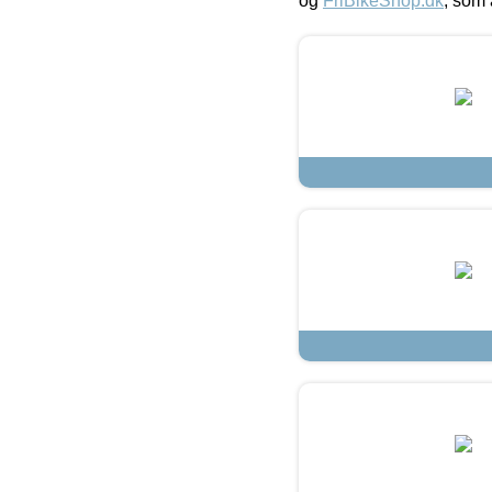
og
FriBikeShop.dk
, som 