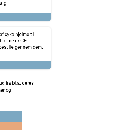
alg.
f cykelhjelme til
lhjelme er CE-
 bestille gennem dem.
 fra bl.a. deres
mer og