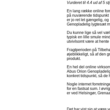
Vurderet til
4.4
ud af 5 st
En lang række online forr
på nuværende tidspunkt p
er jo ret let gængelig, o
Genopladelig lygtesæt m
Du kunne lige så vel vælg
typisk en lille smule min
utvivlsomt være at hente 
Fragtperioden på Tilbehø
øjeblikkeligt, så af den 
produkt.
En hel del online virkso
Abus Orion Genopladelig 
konkret tidspunkt, så de h
Nogle internet forretning
for en fastsat sum. I øvri
er ved Helsingør, Grenaa el
Det har vist sig at være y