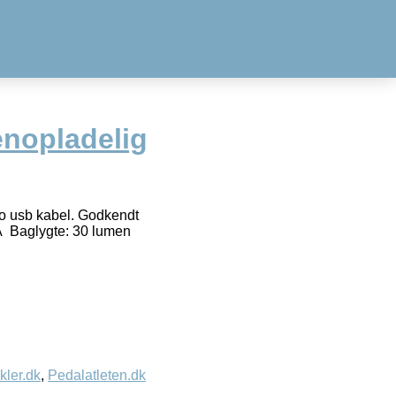
nopladelig
o usb kabel. Godkendt
nÂ Baglygte: 30 lumen
kler.dk
,
Pedalatleten.dk