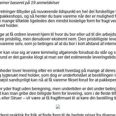
jerner baseret på
19
anmeldelser
etninger tilbyder på nuværende tidspunkt en hel del forskellige f
akkeshops, og så henter du bare varerne når der er mulighed f
g i mange tilfælde ligeledes den mindst kostelige form for fragt v
ed holder.
e at få ordren leveret hjem til hvor du bor eller ud til din arbej
dre prisbillig, men derudover ekstremt nem. Den prisbilligste lev
varerne selv, som jo betinges af at du bor i kort afstand af inter
r kan vise sig at være temmelig afgørende forudsat du står og 
grund er det ganske klogt at man ser det estimerede leveringstid
mheder lover levering efter en enkelt hverdag på mange af der
lygtesæt med holder, som dog er underforstået at bestillingen 
øjst sandsynligt kan nå at få varerne fikset forud for at pakkeper
er yder fragt uden beregning, men undertiden er det under betin
gt kan man gribe den billigste form for levering, som i de fleste t
ler Struer – vil være at få fragtfirmaet til at køre din bestilling t
derst praktisk for folk at finde frem til de bedste priser fra dive