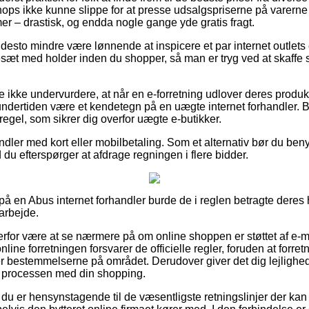
ops ikke kunne slippe for at presse udsalgspriserne på varerne –
mer – drastisk, og endda nogle gange yde gratis fragt.
 desto mindre være lønnende at inspicere et par internet outlets
sæt med holder inden du shopper, så man er tryg ved at skaffe s
 ikke undervurdere, at når en e-forretning udlover deres produkte
t undertiden være et kendetegn på en uægte internet forhandler. 
 regel, som sikrer dig overfor uægte e-butikker.
andler med kort eller mobilbetaling. Som et alternativ bør du ben
d du efterspørger at afdrage regningen i flere bidder.
er på en Abus internet forhandler burde de i reglen betragte deres
arbejde.
erfor være at se nærmere på om online shoppen er støttet af e-
line forretningen forsvarer de officielle regler, foruden at forret
er bestemmelserne på området. Derudover giver det dig lejlighed t
i processen med din shopping.
t du er hensynstagende til de væsentligste retningslinjer der ka