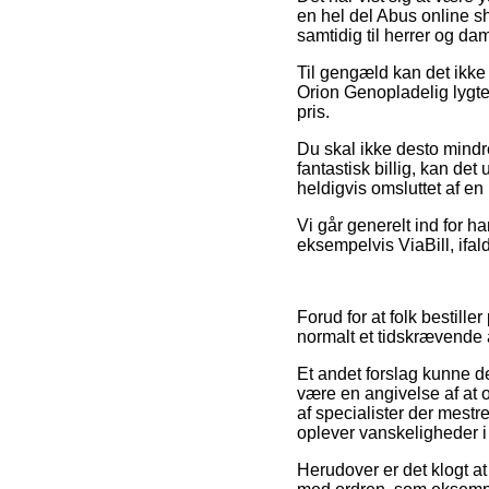
en hel del Abus online sh
samtidig til herrer og da
Til gengæld kan det ikke
Orion Genopladelig lygte
pris.
Du skal ikke desto mindre
fantastisk billig, kan de
heldigvis omsluttet af en
Vi går generelt ind for h
eksempelvis ViaBill, ifal
Forud for at folk bestill
normalt et tidskrævende 
Et andet forslag kunne d
være en angivelse af at on
af specialister der mestr
oplever vanskeligheder 
Herudover er det klogt a