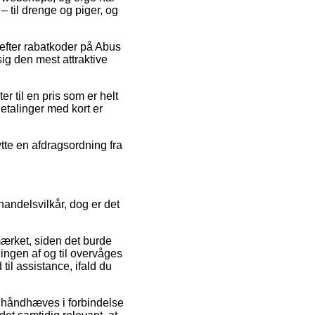
 til drenge og piger, og
 efter rabatkoder på Abus
ig den mest attraktive
r til en pris som er helt
Betalinger med kort er
ytte en afdragsordning fra
 handelsvilkår, dog er det
mærket, siden det burde
ningen af og til overvåges
il assistance, ifald du
n håndhæves i forbindelse