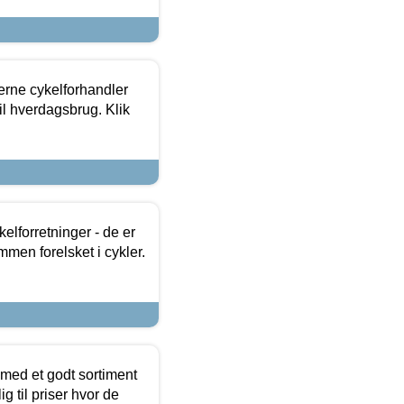
erne cykelforhandler
til hverdagsbrug. Klik
lforretninger - de er
mmen forelsket i cykler.
 med et godt sortiment
g til priser hvor de