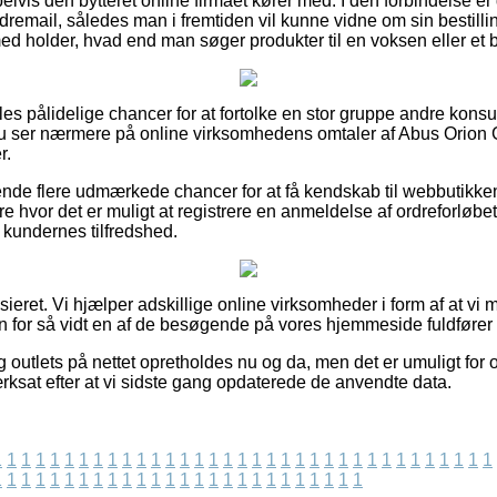
is den bytteret online firmaet kører med. I den forbindelse er d
dremail, således man i fremtiden vil kunne vidne om sin bestilli
d holder, hvad end man søger produkter til en voksen eller et 
eles pålidelige chancer for at fortolke en stor gruppe andre ko
t du ser nærmere på online virksomhedens omtaler af Abus Orion
r.
nde flere udmærkede chancer for at få kendskab til webbutikke
e hvor det er muligt at registrere en anmeldelse af ordreforløbet
 i kundernes tilfredshed.
ieret. Vi hjælper adskillige online virksomheder i form af at vi
on for så vidt en af de besøgende på vores hjemmeside fuldfører 
outlets på nettet opretholdes nu og da, men det er umuligt for o
værksat efter at vi sidste gang opdaterede de anvendte data.
1
1
1
1
1
1
1
1
1
1
1
1
1
1
1
1
1
1
1
1
1
1
1
1
1
1
1
1
1
1
1
1
1
1
1
1
1
1
1
1
1
1
1
1
1
1
1
1
1
1
1
1
1
1
1
1
1
1
1
1
1