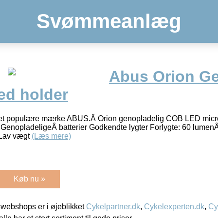
Svømmeanlæg
Abus Orion Ge
ed holder
a det populære mærke ABUS.Â Orion genopladelig COB LED micr
r GenopladeligeÂ batterier Godkendte lygter Forlygte: 60 lume
 Lav vægt
(Læs mere)
Køb nu »
webshops er i øjeblikket
Cykelpartner.dk
,
Cykelexperten.dk
,
Cy