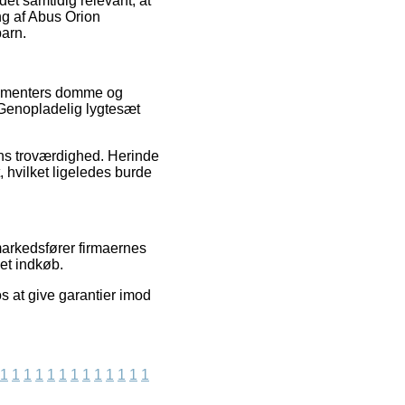
et samtidig relevant, at
ng af Abus Orion
barn.
nsumenters domme og
 Genopladelig lygtesæt
ns troværdighed. Herinde
, hvilket ligeledes burde
 markedsfører firmaernes
et indkøb.
s at give garantier imod
1
1
1
1
1
1
1
1
1
1
1
1
1