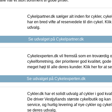
alle har et stort sortiment til gode priser.
Cykelpartner.dk sælger alt inden for cykler, cyke
har en bred vifte af reservedele til din cykel. Klik
udvalg.
Se udvalget på Cykelpartner.dk
Cykelexperten.dk vil fremstå som en troværdig o
cykelforretning, der prioriterer god kvalitet, god
meget højt til alle deres kunder. Klik her for at s
Se udvalget på Cykelexperten.dk
Cykler.dk har et solidt udvalg af cykler i god kvalit
De driver Vestjyllands største cykelbutik og kan
service, og hurtig levering af nye cykler og cykelu
se deres udvalg.