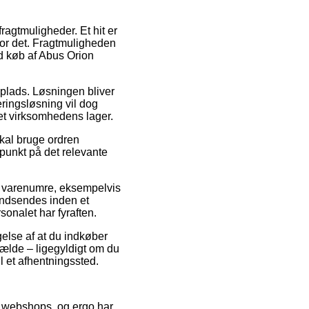
ragtmuligheder. Et hit er
or det. Fragtmuligheden
ed køb af Abus Orion
dsplads. Løsningen bliver
eringsløsning vil dog
net virksomhedens lager.
skal bruge ordren
spunkt på det relevante
es varenumre, eksempelvis
indsendes inden et
sonalet har fyraften.
gelse af at du indkøber
ilfælde – ligegyldigt om du
il et afhentningssted.
rse webshops, og ergo har