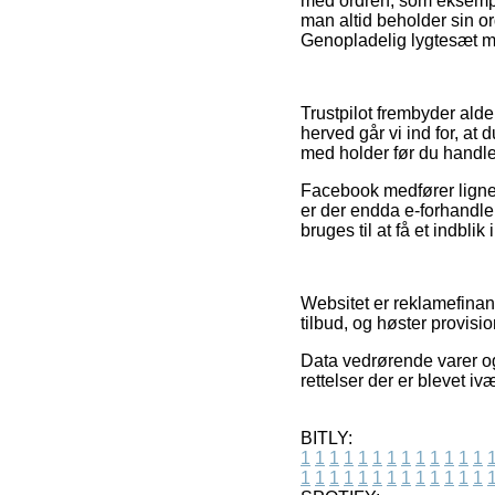
med ordren, som eksempelv
man altid beholder sin or
Genopladelig lygtesæt me
Trustpilot frembyder ald
herved går vi ind for, a
med holder før du handle
Facebook medfører ligne
er der endda e-forhandler
bruges til at få et indblik
Websitet er reklamefinans
tilbud, og høster provisi
Data vedrørende varer og 
rettelser der er blevet i
BITLY:
1
1
1
1
1
1
1
1
1
1
1
1
1
1
1
1
1
1
1
1
1
1
1
1
1
1