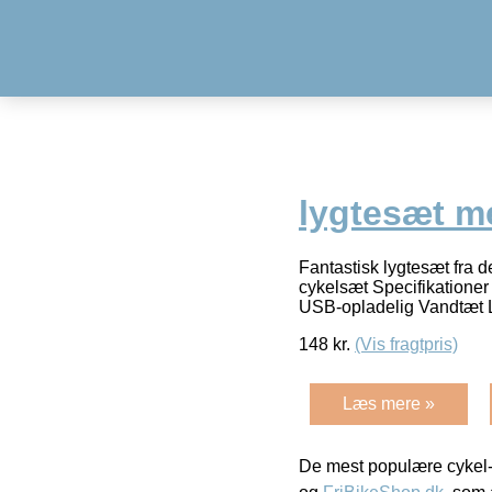
lygtesæt m
Fantastisk lygtesæt fr
cykelsæt Specifikatione
USB-opladelig Vandtæt
148
kr.
(Vis fragtpris)
Læs mere »
De mest populære cykel-