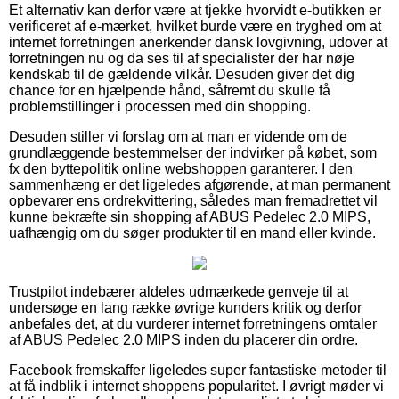
Et alternativ kan derfor være at tjekke hvorvidt e-butikken er
verificeret af e-mærket, hvilket burde være en tryghed om at
internet forretningen anerkender dansk lovgivning, udover at
forretningen nu og da ses til af specialister der har nøje
kendskab til de gældende vilkår. Desuden giver det dig
chance for en hjælpende hånd, såfremt du skulle få
problemstillinger i processen med din shopping.
Desuden stiller vi forslag om at man er vidende om de
grundlæggende bestemmelser der indvirker på købet, som
fx den byttepolitik online webshoppen garanterer. I den
sammenhæng er det ligeledes afgørende, at man permanent
opbevarer ens ordrekvittering, således man fremadrettet vil
kunne bekræfte sin shopping af ABUS Pedelec 2.0 MIPS,
uafhængig om du søger produkter til en mand eller kvinde.
Trustpilot indebærer aldeles udmærkede genveje til at
undersøge en lang række øvrige kunders kritik og derfor
anbefales det, at du vurderer internet forretningens omtaler
af ABUS Pedelec 2.0 MIPS inden du placerer din ordre.
Facebook fremskaffer ligeledes super fantastiske metoder til
at få indblik i internet shoppens popularitet. I øvrigt møder vi