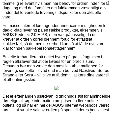
temmelig relevant hvis man har behov for ordren inden for få
dage, og med det formål er det fuldkommen væsentligt at vi
finder det forventede leveringstidspunkt for den aktuelle
vare.
En masse internet foretagender annoncerer muligheden for
dag-til-dag levering på en række produkter, eksempelvis
ABUS Pedelec 2.0 MIPS, men vær påpasselig da det
kræver at ordren køres igennem forud for et fastsat
klokkeslæt, så de med sikkerhed kan nå at få de nye varer
klar forinden pakkepersonalet tager hjem.
Enkelte forhandlere på nettet byder på gratis fragt, men i
reglen afkræver det at der købes for en præcis sum.
Desuden bør man vælge den mest letkøbte mulighed for
levering, som ofte – hvad end man bor ved Næstved, Solrød
Strand eller Sorø – vil blive at få dem til at køre dine varer til
et afhentningssted.
Det er efterhånden usædvanlig gnidningsløst for almindelige
dødelige at søge information om priser fra flere online
outlets, og så har en hel del ABUS internet webshops været
nødt til at sænke salgsværdien på specielt deres bedst i test