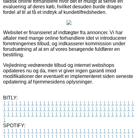
faktisk online forhandlere hvor det er muligt at skrive en
evaluering af deres køb, hvilket desuden burde drages
fordel af til at få et indtryk af kundetilfredsheden.
Websitet er finansieret af indtægter fra annoncer. Vi har
aftaler med mange online forhandlere idet vi introducerer
forretningernes tilbud, og indkasserer kommission under
forudsætning af at en af vores besøgende fuldfører en
bestilling.
Vejledning vedrørende tilbud og internet webshops
opdateres nu og da, men vi giver ingen garanti imod
modifikationer der eventuelt er implementeret siden seneste
opdatering af hjemmesidens oplysninger.
BITLY:
1
1
1
1
1
1
1
1
1
1
1
1
1
1
1
1
1
1
1
1
1
1
1
1
1
1
1
1
1
1
1
1
1
1
1
1
1
1
1
1
1
1
1
1
1
1
1
1
1
1
1
1
1
1
1
1
1
1
1
1
1
1
1
1
1
1
1
1
1
1
1
1
1
1
1
1
1
1
1
1
1
1
1
1
1
1
1
1
1
1
1
1
1
1
1
1
1
1
1
1
SPOTIFY:
1
1
1
1
1
1
1
1
1
1
1
1
1
1
1
1
1
1
1
1
1
1
1
1
1
1
1
1
1
1
1
1
1
1
1
1
1
1
1
1
1
1
1
1
1
1
1
1
1
1
1
1
1
1
1
1
1
1
1
1
1
1
1
1
1
1