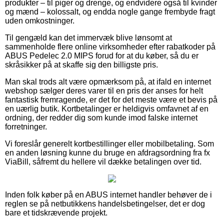
produkter – til piger og drenge, og endvidere også til kvinder
og mænd – kolossalt, og endda nogle gange frembyde fragt
uden omkostninger.
Til gengæld kan det immervæk blive lønsomt at
sammenholde flere online virksomheder efter rabatkoder på
ABUS Pedelec 2.0 MIPS forud for at du køber, så du er
skråsikker på at skaffe sig den billigste pris.
Man skal trods alt være opmærksom på, at ifald en internet
webshop sælger deres varer til en pris der anses for helt
fantastisk fremragende, er det for det meste være et bevis på
en uærlig butik. Kortbetalinger er heldigvis omfavnet af en
ordning, der redder dig som kunde imod falske internet
forretninger.
Vi foreslår generelt kortbestillinger eller mobilbetaling. Som
en anden løsning kunne du bruge en afdragsordning fra fx
ViaBill, såfremt du hellere vil dække betalingen over tid.
Inden folk køber på en ABUS internet handler behøver de i
reglen se på netbutikkens handelsbetingelser, det er dog
bare et tidskrævende projekt.