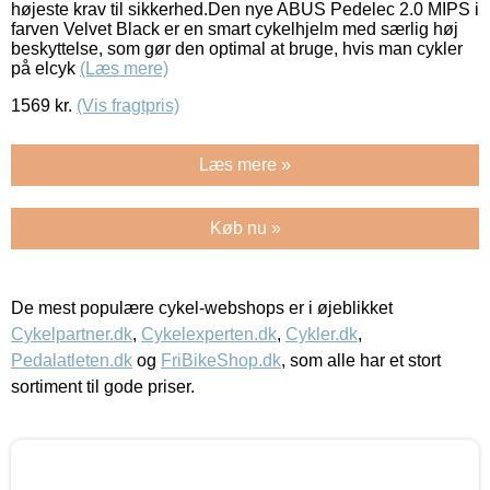
højeste krav til sikkerhed.Den nye ABUS Pedelec 2.0 MIPS i
farven Velvet Black er en smart cykelhjelm med særlig høj
beskyttelse, som gør den optimal at bruge, hvis man cykler
på elcyk
(Læs mere)
1569
kr.
(Vis fragtpris)
Læs mere »
Køb nu »
De mest populære cykel-webshops er i øjeblikket
Cykelpartner.dk
,
Cykelexperten.dk
,
Cykler.dk
,
Pedalatleten.dk
og
FriBikeShop.dk
, som alle har et stort
sortiment til gode priser.