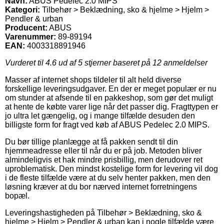
Navn:
ABUS Pedelec 2.0 MIPS
Kategori:
Tilbehør > Beklædning, sko & hjelme > Hjelm >
Pendler & urban
Producent:
ABUS
Varenummer:
89-89194
EAN:
4003318891946
Vurderet til
4.6
ud af 5 stjerner baseret på
12
anmeldelser
Masser af internet shops tildeler til alt held diverse
forskellige leveringsudgaver. En der er meget populær er nu
om stunder at afsende til en pakkeshop, som gør det muligt
at hente de købte varer lige når det passer dig. Fragttypen er
jo ultra let gængelig, og i mange tilfælde desuden den
billigste form for fragt ved køb af ABUS Pedelec 2.0 MIPS.
Du bør tillige planlægge at få pakken sendt til din
hjemmeadresse eller til når du er på job. Metoden bliver
almindeligvis et hak mindre prisbillig, men derudover ret
uproblematisk. Den mindst kostelige form for levering vil dog
i de fleste tilfælde være at du selv henter pakken, men den
løsning kræver at du bor nærved internet forretningens
bopæl.
Leveringshastigheden på Tilbehør > Beklædning, sko &
hjelme > Hjelm > Pendler & urban kan i nogle tilfælde være