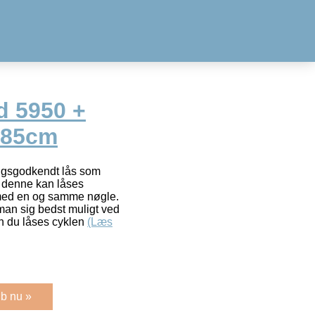
d 5950 +
 85cm
ingsgodkendt lås som
og denne kan låses
ed en og samme nøgle.
an sig bedst muligt ved
an du låses cyklen
(Læs
b nu »