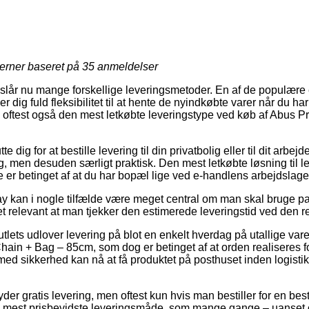
jerner baseret på
35
anmeldelser
eslår nu mange forskellige leveringsmetoder. En af de populære e
r dig fuld fleksibilitet til at hente de nyindkøbte varer når du har
og oftest også den mest letkøbte leveringstype ved køb af Abus 
 dig for at bestille levering til din privatbolig eller til dit arbej
g, men desuden særligt praktisk. Den mest letkøbte løsning til le
 er betinget af at du har bopæl lige ved e-handlens arbejdslage
ay kan i nogle tilfælde være meget central om man skal bruge pa
t relevant at man tjekker den estimerede leveringstid ved den r
outlets udlover levering på blot en enkelt hverdag på utallige v
ain + Bag – 85cm, som dog er betinget af at orden realiseres for
med sikkerhed kan nå at få produktet på posthuset inden logist
byder gratis levering, men oftest kun hvis man bestiller for en best
 mest prisbevidste leveringsmåde, som mange gange – uanset 