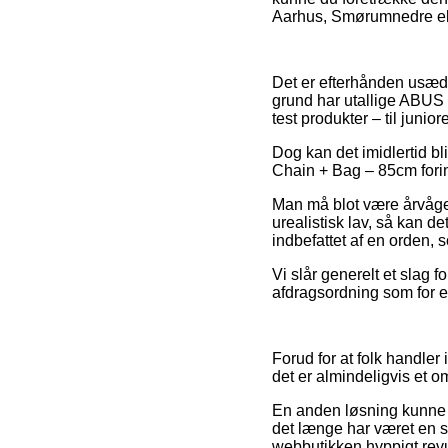
Aarhus, Smørumnedre eller
Det er efterhånden usædva
grund har utallige ABUS 
test produkter – til junio
Dog kan det imidlertid bl
Chain + Bag – 85cm forind
Man må blot være årvågen 
urealistisk lav, så kan d
indbefattet af en orden, 
Vi slår generelt et slag 
afdragsordning som for ek
Forud for at folk handle
det er almindeligvis et o
En anden løsning kunne 
det længe har været en s
webbutikken hyppigt re