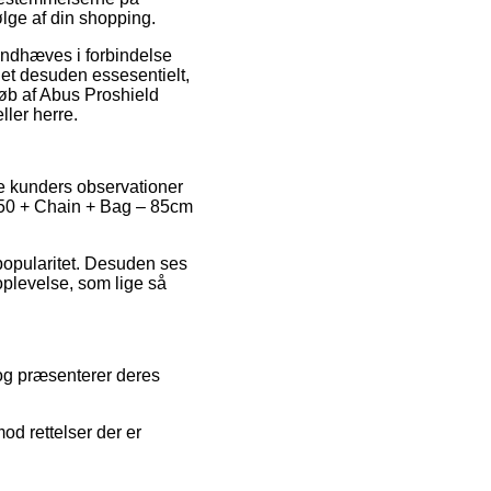
ølge af din shopping.
åndhæves i forbindelse
et desuden essesentielt,
køb af Abus Proshield
ller herre.
e kunders observationer
5950 + Chain + Bag – 85cm
 popularitet. Desuden ses
oplevelse, som lige så
og præsenterer deres
od rettelser der er