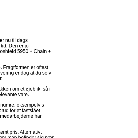
r nu til dags
 tid. Den er jo
Proshield 5950 + Chain +
de. Fragtformen er oftest
vering er dog at du selv
r.
kken om et øjeblik, så i
elevante vare.
arenumre, eksempelvis
ud for et fastslået
ikmedarbejderne har
emt pris. Alternativt
om man befinder sig nær