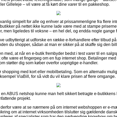
 Gilleleje – vil være at få kørt dine varer til en pakkeshop.
nlig simpelt for alle og enhver at prissammenligne fra flere in
butikker på nettet ikke kunne lade være med at stampe priserne 
rer, men ligeledes til voksne – en hel del, og endda nogle gange f
ive udbytterigt at udforske en række e-forhandlere efter tilbud 
en du shopper, sådan at man er sikker på at skaffe sig den billi
med, at når en e-butik frembyder bedst i test varer til en salgs
et ofte være et fingerpeg om en fup internet shop. Betalinger med 
som støtter dig som køber overfor uoprigtige e-handler.
for shopping med kort eller mobilbetaling. Som en alternativ mul
sempel ViaBill, for så vidt du vil klare prisen af flere omgange.
r i en ABUS netshop kunne man helt sikkert betragte e-butikkens
mfattende projekt.
derfor være at se nærmere på om internet webshoppen er e-m
ikring om at internet virksomheden tilslutter sig gældende dansk
vurderes af specialister som har den nødvendige knowhow om 