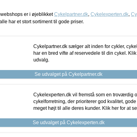
webshops er i øjeblikket
Cykelpartner.dk
,
Cykelexperten.dk
,
Cy
alle har et stort sortiment til gode priser.
Cykelpartner.dk sælger alt inden for cykler, cyke
har en bred vifte af reservedele til din cykel. Klik
udvalg.
Se udvalget på Cykelpartner.dk
Cykelexperten.dk vil fremstå som en troværdig o
cykelforretning, der prioriterer god kvalitet, god
meget højt til alle deres kunder. Klik her for at s
Se udvalget på Cykelexperten.dk