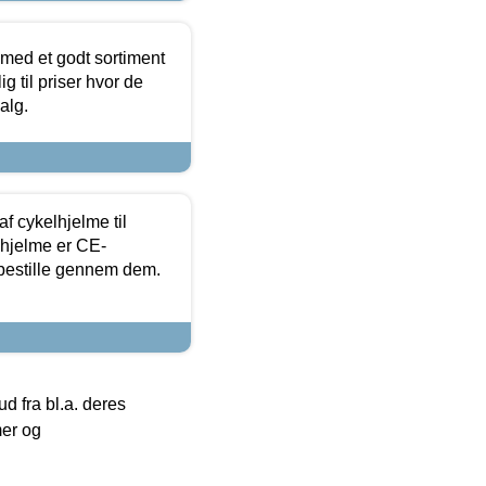
 med et godt sortiment
g til priser hvor de
alg.
f cykelhjelme til
lhjelme er CE-
 bestille gennem dem.
 fra bl.a. deres
mer og