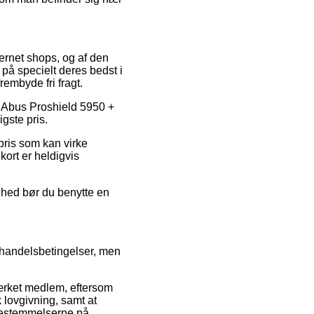
ternet shops, og af den
på specielt deres bedst i
rembyde fri fragt.
på Abus Proshield 5950 +
gste pris.
pris som kan virke
kort er heldigvis
ighed bør du benytte en
 handelsbetingelser, men
ærket medlem, eftersom
 lovgivning, samt at
bestemmelserne på