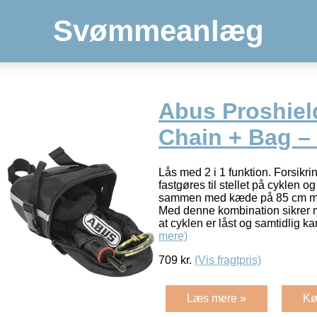
Svømmeanlæg
Abus Proshiel
Chain + Bag –
Lås med 2 i 1 funktion. Forsikr
fastgøres til stellet på cyklen 
sammen med kæde på 85 cm m
Med denne kombination sikrer m
at cyklen er låst og samtidlig k
mere)
709
kr.
(Vis fragtpris)
Læs mere »
Kø