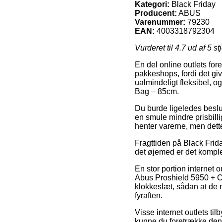
Kategori:
Black Friday
Producent:
ABUS
Varenummer:
79230
EAN:
4003318792304
Vurderet til
4.7
ud af 5 st
En del online outlets for
pakkeshops, fordi det give
ualmindeligt fleksibel, 
Bag – 85cm.
Du burde ligeledes beslutte
en smule mindre prisbilli
henter varerne, men dette
Fragttiden på Black Frid
det øjemed er det komple
En stor portion internet 
Abus Proshield 5950 + Ch
klokkeslæt, sådan at de 
fyraften.
Visse internet outlets til
kunne du foretrække den