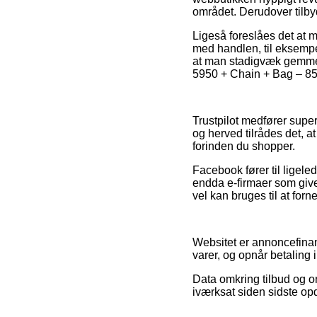
området. Derudover tilbyd
Ligeså foreslåes det at
med handlen, til eksempe
at man stadigvæk gemmer 
5950 + Chain + Bag – 85c
Trustpilot medfører supe
og herved tilrådes det, 
forinden du shopper.
Facebook fører til ligele
endda e-firmaer som give
vel kan bruges til at for
Websitet er annoncefinan
varer, og opnår betaling i
Data omkring tilbud og on
iværksat siden sidste op