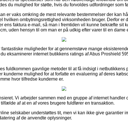
es du mulighed for støtte, hvis du forvoldes udfordringer som f
 man er vaks omkring de mest relevante bestemmelser der kan h
l hvilken ombytningsrettighed virksomheden bruger. Derfor er d
ens faktura e-mail, så man i fremtiden vil kunne bekræfte sit 
m, uden hensyn til om man er på udkig efter varer til en dame e
r fantastiske muligheder for at gennemstøve mange eksisterend
at du eksaminerer internet butikkens ratings af Abus Proshield 
des fuldkommen gavnlige metoder til at få indsigt i netbutikkens
r kunderne mulighed for at forfatte en evaluering af deres købs
nemme hvor tilfredse kunderne er.
sieret. Vi arbejder sammen med en gruppe af internet handler 
 tilfælde af at en af vores brugere fuldfører en transaktion.
line selskaber understøttes tit, men vi kan ikke give garantier im
datering af de anvendte oplysninger.