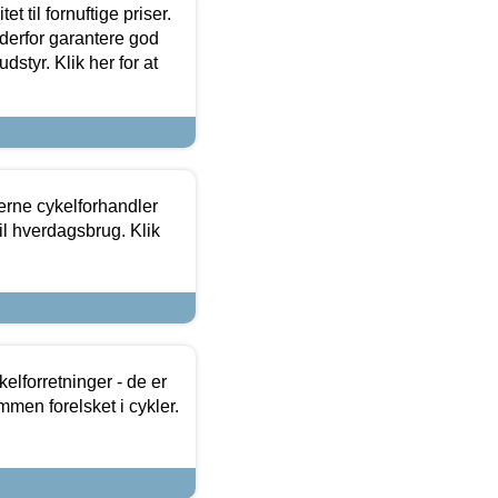
et til fornuftige priser.
 derfor garantere god
dstyr. Klik her for at
erne cykelforhandler
til hverdagsbrug. Klik
lforretninger - de er
mmen forelsket i cykler.