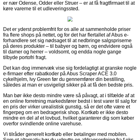
er nær Odense, Odder eller Struer – er at få fragtfirmaet til at
køre varerne til et udleveringssted.
Det er yderst problemfrit for os alle at sammenholde priser
fra flere shops på nettet, og for det har flertallet af Abus e-
forhandlere set sig nødsaget til at nedbringe salgspriserne
på deres produkter – til babyer og børn, og endvidere også
til damer og herrer – voldsomt, og endda nogle gange
tilbyde portofri fragt.
Det kan dog immervæk vise sig fordelagtigt at granske nogle
e-firmaer efter rabatkoder på Abus Scraper ACE 3.0
cykelhjelm, Ivy Green før du gennemfører din bestilling,
således at man er usvigeligt sikker på at få den bedste pris.
Man bør ikke desto mindre være så påvagt, at i tilfælde af at
en online forretning markedsfører bedst i test varer til salg for
en pris der virker urealistisk gunstig, så er det ofte være et
fingerpeg om en bedragerisk shop. Kortkøb er ikke desto
mindre en del af et lovbud, hvilket garanterer dig som køber
overfor svindlende online varehuse.
Vi tilråder generelt kortkøb eller betalinger med mobilen.
Som et alternativ bør du udnytte en afdragsordning fra f.eks.