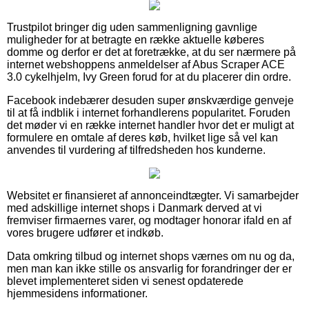
Trustpilot bringer dig uden sammenligning gavnlige
muligheder for at betragte en række aktuelle køberes
domme og derfor er det at foretrække, at du ser nærmere på
internet webshoppens anmeldelser af Abus Scraper ACE
3.0 cykelhjelm, Ivy Green forud for at du placerer din ordre.
Facebook indebærer desuden super ønskværdige genveje
til at få indblik i internet forhandlerens popularitet. Foruden
det møder vi en række internet handler hvor det er muligt at
formulere en omtale af deres køb, hvilket lige så vel kan
anvendes til vurdering af tilfredsheden hos kunderne.
Websitet er finansieret af annonceindtægter. Vi samarbejder
med adskillige internet shops i Danmark derved at vi
fremviser firmaernes varer, og modtager honorar ifald en af
vores brugere udfører et indkøb.
Data omkring tilbud og internet shops værnes om nu og da,
men man kan ikke stille os ansvarlig for forandringer der er
blevet implementeret siden vi senest opdaterede
hjemmesidens informationer.