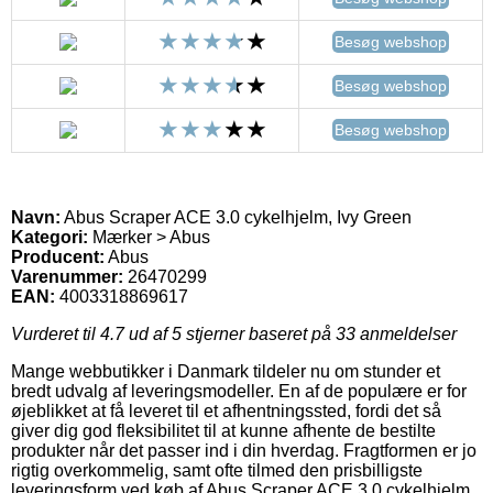
Besøg webshop
Besøg webshop
Besøg webshop
Navn:
Abus Scraper ACE 3.0 cykelhjelm, Ivy Green
Kategori:
Mærker > Abus
Producent:
Abus
Varenummer:
26470299
EAN:
4003318869617
Vurderet til
4.7
ud af 5 stjerner baseret på
33
anmeldelser
Mange webbutikker i Danmark tildeler nu om stunder et
bredt udvalg af leveringsmodeller. En af de populære er for
øjeblikket at få leveret til et afhentningssted, fordi det så
giver dig god fleksibilitet til at kunne afhente de bestilte
produkter når det passer ind i din hverdag. Fragtformen er jo
rigtig overkommelig, samt ofte tilmed den prisbilligste
leveringsform ved køb af Abus Scraper ACE 3.0 cykelhjelm,