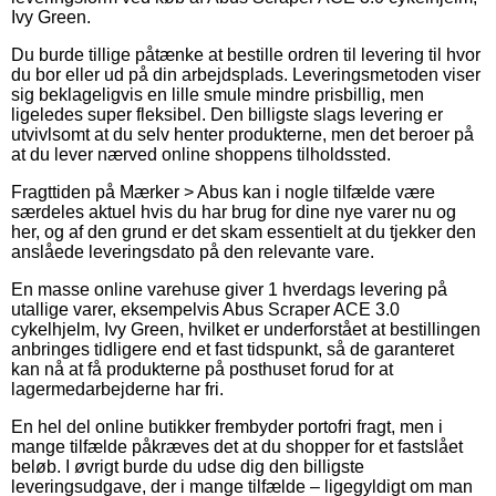
Ivy Green.
Du burde tillige påtænke at bestille ordren til levering til hvor
du bor eller ud på din arbejdsplads. Leveringsmetoden viser
sig beklageligvis en lille smule mindre prisbillig, men
ligeledes super fleksibel. Den billigste slags levering er
utvivlsomt at du selv henter produkterne, men det beroer på
at du lever nærved online shoppens tilholdssted.
Fragttiden på Mærker > Abus kan i nogle tilfælde være
særdeles aktuel hvis du har brug for dine nye varer nu og
her, og af den grund er det skam essentielt at du tjekker den
anslåede leveringsdato på den relevante vare.
En masse online varehuse giver 1 hverdags levering på
utallige varer, eksempelvis Abus Scraper ACE 3.0
cykelhjelm, Ivy Green, hvilket er underforstået at bestillingen
anbringes tidligere end et fast tidspunkt, så de garanteret
kan nå at få produkterne på posthuset forud for at
lagermedarbejderne har fri.
En hel del online butikker frembyder portofri fragt, men i
mange tilfælde påkræves det at du shopper for et fastslået
beløb. I øvrigt burde du udse dig den billigste
leveringsudgave, der i mange tilfælde – ligegyldigt om man