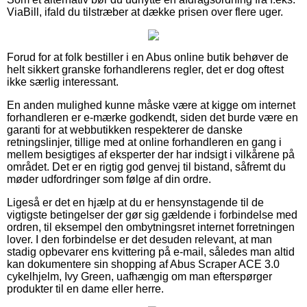
ViaBill, ifald du tilstræber at dække prisen over flere uger.
Forud for at folk bestiller i en Abus online butik behøver de
helt sikkert granske forhandlerens regler, det er dog oftest
ikke særlig interessant.
En anden mulighed kunne måske være at kigge om internet
forhandleren er e-mærke godkendt, siden det burde være en
garanti for at webbutikken respekterer de danske
retningslinjer, tillige med at online forhandleren en gang i
mellem besigtiges af eksperter der har indsigt i vilkårene på
området. Det er en rigtig god genvej til bistand, såfremt du
møder udfordringer som følge af din ordre.
Ligeså er det en hjælp at du er hensynstagende til de
vigtigste betingelser der gør sig gældende i forbindelse med
ordren, til eksempel den ombytningsret internet forretningen
lover. I den forbindelse er det desuden relevant, at man
stadig opbevarer ens kvittering på e-mail, således man altid
kan dokumentere sin shopping af Abus Scraper ACE 3.0
cykelhjelm, Ivy Green, uafhængig om man efterspørger
produkter til en dame eller herre.