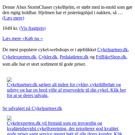
Denne Abus StormChaser cykelhjelm, er støbt med in-mold som gør
den rigtig holdbar. Hjelmen har et justeringshjul i nakken, så …
(Læs mere)
1049
kr.
(Vis fragtpris)
Læs mere »
Køb nu »
De mest populære cykel-webshops er i øjeblikket
Cykelpartner.dk
,
Cykelexperten.dk
,
Cykler.dk
,
Pedalatleten.dk
og
FriBikeShop.dk
,
som alle har et stort sortiment til gode priser.
Cykelpartner.dk sælger alt inden for cykler, cykeltilbehør og
udstyr og har en bred vifte af reservedele til din cykel. Klik her
for at se deres udvalg.
Se udvalget på Cykelpartner.dk
Cykelexperten.dk vil fremstå som en troværdig og
kvalitetsbevidst cykelforretning, der prioriterer god kvalitet,
gode priser samt service meget højt til alle deres kunder. Klik