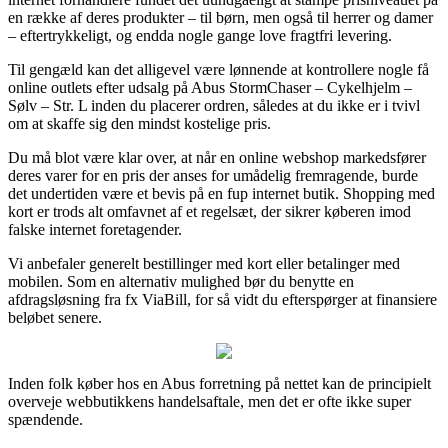
en række af deres produkter – til børn, men også til herrer og damer
– eftertrykkeligt, og endda nogle gange love fragtfri levering.
Til gengæld kan det alligevel være lønnende at kontrollere nogle få
online outlets efter udsalg på Abus StormChaser – Cykelhjelm –
Sølv – Str. L inden du placerer ordren, således at du ikke er i tvivl
om at skaffe sig den mindst kostelige pris.
Du må blot være klar over, at når en online webshop markedsfører
deres varer for en pris der anses for umådelig fremragende, burde
det undertiden være et bevis på en fup internet butik. Shopping med
kort er trods alt omfavnet af et regelsæt, der sikrer køberen imod
falske internet foretagender.
Vi anbefaler generelt bestillinger med kort eller betalinger med
mobilen. Som en alternativ mulighed bør du benytte en
afdragsløsning fra fx ViaBill, for så vidt du efterspørger at finansiere
beløbet senere.
Inden folk køber hos en Abus forretning på nettet kan de principielt
overveje webbutikkens handelsaftale, men det er ofte ikke super
spændende.