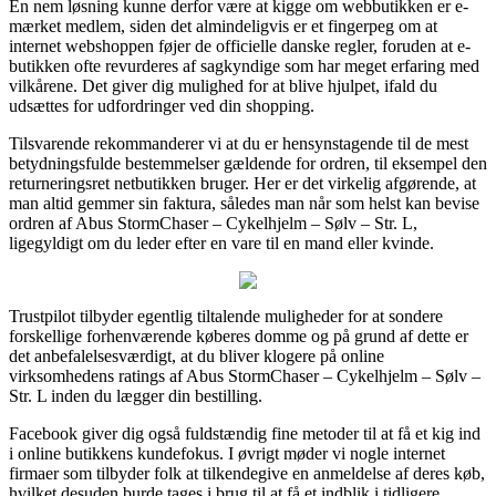
En nem løsning kunne derfor være at kigge om webbutikken er e-
mærket medlem, siden det almindeligvis er et fingerpeg om at
internet webshoppen føjer de officielle danske regler, foruden at e-
butikken ofte revurderes af sagkyndige som har meget erfaring med
vilkårene. Det giver dig mulighed for at blive hjulpet, ifald du
udsættes for udfordringer ved din shopping.
Tilsvarende rekommanderer vi at du er hensynstagende til de mest
betydningsfulde bestemmelser gældende for ordren, til eksempel den
returneringsret netbutikken bruger. Her er det virkelig afgørende, at
man altid gemmer sin faktura, således man når som helst kan bevise
ordren af Abus StormChaser – Cykelhjelm – Sølv – Str. L,
ligegyldigt om du leder efter en vare til en mand eller kvinde.
Trustpilot tilbyder egentlig tiltalende muligheder for at sondere
forskellige forhenværende køberes domme og på grund af dette er
det anbefalelsesværdigt, at du bliver klogere på online
virksomhedens ratings af Abus StormChaser – Cykelhjelm – Sølv –
Str. L inden du lægger din bestilling.
Facebook giver dig også fuldstændig fine metoder til at få et kig ind
i online butikkens kundefokus. I øvrigt møder vi nogle internet
firmaer som tilbyder folk at tilkendegive en anmeldelse af deres køb,
hvilket desuden burde tages i brug til at få et indblik i tidligere