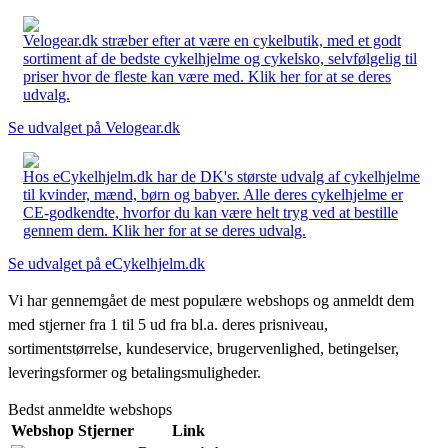
Velogear.dk stræber efter at være en cykelbutik, med et godt
sortiment af de bedste cykelhjelme og cykelsko, selvfølgelig til
priser hvor de fleste kan være med. Klik her for at se deres
udvalg.
Se udvalget på Velogear.dk
Hos eCykelhjelm.dk har de DK's største udvalg af cykelhjelme
til kvinder, mænd, børn og babyer. Alle deres cykelhjelme er
CE-godkendte, hvorfor du kan være helt tryg ved at bestille
gennem dem. Klik her for at se deres udvalg.
Se udvalget på eCykelhjelm.dk
Vi har gennemgået de mest populære webshops og anmeldt dem
med stjerner fra 1 til 5 ud fra bl.a. deres prisniveau,
sortimentstørrelse, kundeservice, brugervenlighed, betingelser,
leveringsformer og betalingsmuligheder.
Bedst anmeldte webshops
Webshop
Stjerner
Link