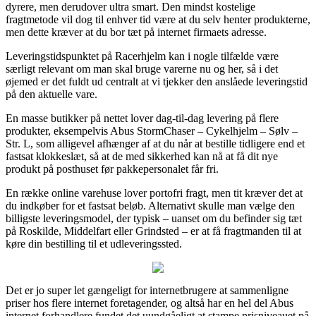
dyrere, men derudover ultra smart. Den mindst kostelige
fragtmetode vil dog til enhver tid være at du selv henter produkterne,
men dette kræver at du bor tæt på internet firmaets adresse.
Leveringstidspunktet på Racerhjelm kan i nogle tilfælde være
særligt relevant om man skal bruge varerne nu og her, så i det
øjemed er det fuldt ud centralt at vi tjekker den anslåede leveringstid
på den aktuelle vare.
En masse butikker på nettet lover dag-til-dag levering på flere
produkter, eksempelvis Abus StormChaser – Cykelhjelm – Sølv –
Str. L, som alligevel afhænger af at du når at bestille tidligere end et
fastsat klokkeslæt, så at de med sikkerhed kan nå at få dit nye
produkt på posthuset før pakkepersonalet får fri.
En række online varehuse lover portofri fragt, men tit kræver det at
du indkøber for et fastsat beløb. Alternativt skulle man vælge den
billigste leveringsmodel, der typisk – uanset om du befinder sig tæt
på Roskilde, Middelfart eller Grindsted – er at få fragtmanden til at
køre din bestilling til et udleveringssted.
Det er jo super let gængeligt for internetbrugere at sammenligne
priser hos flere internet foretagender, og altså har en hel del Abus
internet forhandlere fundet det uundgåeligt at stampe prisniveauet på