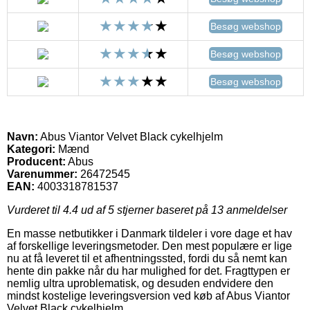
Besøg webshop
Besøg webshop
Besøg webshop
Navn:
Abus Viantor Velvet Black cykelhjelm
Kategori:
Mænd
Producent:
Abus
Varenummer:
26472545
EAN:
4003318781537
Vurderet til
4.4
ud af 5 stjerner baseret på
13
anmeldelser
En masse netbutikker i Danmark tildeler i vore dage et hav
af forskellige leveringsmetoder. Den mest populære er lige
nu at få leveret til et afhentningssted, fordi du så nemt kan
hente din pakke når du har mulighed for det. Fragttypen er
nemlig ultra uproblematisk, og desuden endvidere den
mindst kostelige leveringsversion ved køb af Abus Viantor
Velvet Black cykelhjelm.