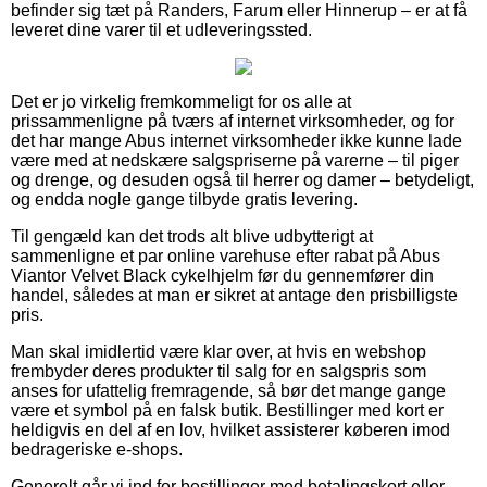
befinder sig tæt på Randers, Farum eller Hinnerup – er at få
leveret dine varer til et udleveringssted.
Det er jo virkelig fremkommeligt for os alle at
prissammenligne på tværs af internet virksomheder, og for
det har mange Abus internet virksomheder ikke kunne lade
være med at nedskære salgspriserne på varerne – til piger
og drenge, og desuden også til herrer og damer – betydeligt,
og endda nogle gange tilbyde gratis levering.
Til gengæld kan det trods alt blive udbytterigt at
sammenligne et par online varehuse efter rabat på Abus
Viantor Velvet Black cykelhjelm før du gennemfører din
handel, således at man er sikret at antage den prisbilligste
pris.
Man skal imidlertid være klar over, at hvis en webshop
frembyder deres produkter til salg for en salgspris som
anses for ufattelig fremragende, så bør det mange gange
være et symbol på en falsk butik. Bestillinger med kort er
heldigvis en del af en lov, hvilket assisterer køberen imod
bedrageriske e-shops.
Generelt går vi ind for bestillinger med betalingskort eller