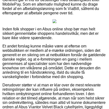
MobilePay. Som en alternativ mulighed kunne du drage
fordel af en afbetalingsløsning som fx ViaBill, såfremt du
efterspørger at afbetale pengene over tid.
Inden folk shopper i en Abus online shop bør man helt
sikkert gennemløbe shoppens handelsvilkår, men det er
bare ikke videre spændende.
Et andet forslag kunne måske være at efterse om
webbutikken er medlem af e-mærke ordningen, siden det
generelt er en sikring om at netbutikken forstår de gældende
danske regler, og at e-forretningen en gang i mellem
gennemses af specialister som har den nødvendige
knowhow om vilkårene på området. Dette er desuden din
anledning til en håndsrækning, ifald du skulle få
vanskeligheder i forbindelse med din shopping.
Derudover støtter vi at man er klar over de mest relevante
retningslinjer der kan influere på ordren, eksempelvis
hvilken ombytningsret online forhandleren lover. I den
relation er det tilmed afgørende, at man når som helst sikrer
sin ordrekvittering, således man altid vil kunne dokumentere
ordren af Abus Viantor Velvet Black cykelhjelm, ligegyldigt