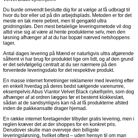
Du burde omvendt beslutte dig for at vælge at få udbragt til
hvor du bor eller ud på din arbejdsplads. Metoden er for det
meste en tak mere pebret, men til gengæld ultra
gnidningsløs. Den mest betalelige leveringsmetode vil dog
altid vise sig at være at hente produkterne selv, men den
løsning afhænger af at du har bopæl nærved netshoppens
lager.
Antal dages levering på Mænd er naturligvis ultra afgørende
såfremt vi har brug for produktet lige om lidt, og af den grund
er det selvfølgelig centralt at du ser nærmere på den
forventede leveringsdato for det respektive produkt.
En masse internet forretninger reklamerer med levering efter
en enkelt hverdag på deres bedst sælgende varenumre,
eksempelvis Abus Viantor Velvet Black cykelhjelm, som dog
afhænger af at ordren lægges før et bestemt klokkeslæt,
sådan at de sandsynligvis kan nå at få produkterne afsted
inden de pakkeansatte drager hjemad.
En række internet foretagender tilbyder gratis levering, men i
reglen kræver det at der shoppes for en konkret pris.
Derudover skulle man overveje den billigste
leveringsløsning, hvilket oftest – uden hensyn til om man