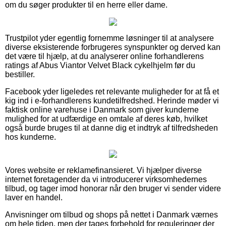
om du søger produkter til en herre eller dame.
Trustpilot yder egentlig fornemme løsninger til at analysere
diverse eksisterende forbrugeres synspunkter og derved kan
det være til hjælp, at du analyserer online forhandlerens
ratings af Abus Viantor Velvet Black cykelhjelm før du
bestiller.
Facebook yder ligeledes ret relevante muligheder for at få et
kig ind i e-forhandlerens kundetilfredshed. Herinde møder vi
faktisk online varehuse i Danmark som giver kunderne
mulighed for at udfærdige en omtale af deres køb, hvilket
også burde bruges til at danne dig et indtryk af tilfredsheden
hos kunderne.
Vores website er reklamefinansieret. Vi hjælper diverse
internet foretagender da vi introducerer virksomhedernes
tilbud, og tager imod honorar når den bruger vi sender videre
laver en handel.
Anvisninger om tilbud og shops på nettet i Danmark værnes
om hele tiden, men der tages forbehold for reguleringer der