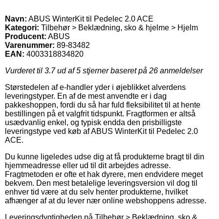
Navn:
ABUS WinterKit til Pedelec 2.0 ACE
Kategori:
Tilbehør > Beklædning, sko & hjelme > Hjelm
Producent:
ABUS
Varenummer:
89-83482
EAN:
4003318834820
Vurderet til
3.7
ud af 5 stjerner baseret på
26
anmeldelser
Størstedelen af e-handler yder i øjeblikket alverdens
leveringstyper. En af de mest anvendte er i dag
pakkeshoppen, fordi du så har fuld fleksibilitet til at hente
bestillingen på et valgfrit tidspunkt. Fragtformen er altså
usædvanlig enkel, og typisk endda den prisbilligste
leveringstype ved køb af ABUS WinterKit til Pedelec 2.0
ACE.
Du kunne ligeledes udse dig at få produkterne bragt til din
hjemmeadresse eller ud til dit arbejdes adresse.
Fragtmetoden er ofte et hak dyrere, men endvidere meget
bekvem. Den mest betalelige leveringsversion vil dog til
enhver tid være at du selv henter produkterne, hvilket
afhænger af at du lever nær online webshoppens adresse.
Leveringsdygtigheden på Tilbehør > Beklædning, sko &