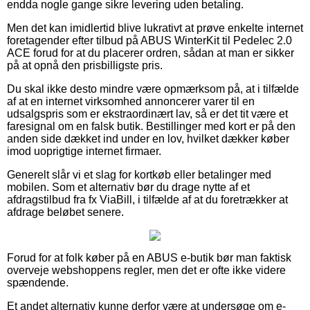
endda nogle gange sikre levering uden betaling.
Men det kan imidlertid blive lukrativt at prøve enkelte internet
foretagender efter tilbud på ABUS WinterKit til Pedelec 2.0
ACE forud for at du placerer ordren, sådan at man er sikker
på at opnå den prisbilligste pris.
Du skal ikke desto mindre være opmærksom på, at i tilfælde
af at en internet virksomhed annoncerer varer til en
udsalgspris som er ekstraordinært lav, så er det tit være et
faresignal om en falsk butik. Bestillinger med kort er på den
anden side dækket ind under en lov, hvilket dækker køber
imod uoprigtige internet firmaer.
Generelt slår vi et slag for kortkøb eller betalinger med
mobilen. Som et alternativ bør du drage nytte af et
afdragstilbud fra fx ViaBill, i tilfælde af at du foretrækker at
afdrage beløbet senere.
Forud for at folk køber på en ABUS e-butik bør man faktisk
overveje webshoppens regler, men det er ofte ikke videre
spændende.
Et andet alternativ kunne derfor være at undersøge om e-