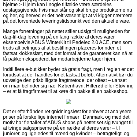
hjelme > Hjelm kan i nogle tilfælde være særdeles
udslagsgivende hvis man står og skal bruge produkterne nu
og her, og herved er det helt væsentligt at vi kigger nærmere
på det forventede leveringstidspunkt ved den aktuelle vare.
Mange forretninger på nettet stiller udsigt til muligheden for
dag-til-dag levering på en lang række af deres varer,
eksempelvis ABUS WinterKit til Pedelec 2.0 ACE, men som
trods alt betinges af at bestillingen placeres forinden et
fastsat klokkeslæt, med det formål at de garanteret kan nå at
få pakken ekspederet før medarbejderne tager hjem.
Indtil flere e-butikker byder på gratis fragt, men i reglen er det
forudsat at der handles for et fastsat beløb. Alternativt bør du
udvælge den prisbilligste fragtmetode, der oftest – uanset
om man befinder sig nær København, Hillerød eller Støvring
– er at få fragtfirmaet til at køre din pakke til en pakkeshop.
Det er efterhånden ret gnidningsløst for enhver at analysere
priser på forskellige internet firmaer i Danmark, og med det
motiv har flertallet af ABUS shops på nettet set sig tvunget til
at tvinge salgspriserne på en række af deres varer – til
juniorer, og ligeledes til mænd og kvinder – betragteligt, og