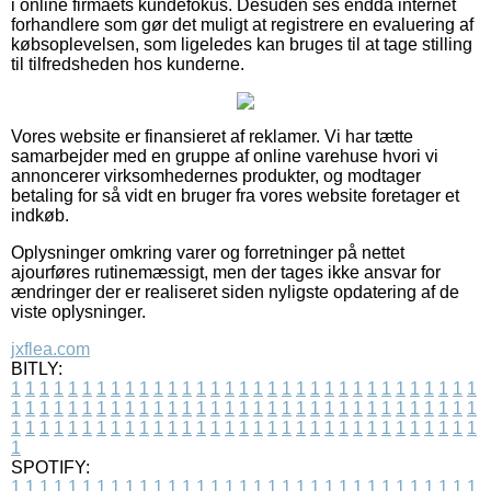
i online firmaets kundefokus. Desuden ses endda internet
forhandlere som gør det muligt at registrere en evaluering af
købsoplevelsen, som ligeledes kan bruges til at tage stilling
til tilfredsheden hos kunderne.
Vores website er finansieret af reklamer. Vi har tætte
samarbejder med en gruppe af online varehuse hvori vi
annoncerer virksomhedernes produkter, og modtager
betaling for så vidt en bruger fra vores website foretager et
indkøb.
Oplysninger omkring varer og forretninger på nettet
ajourføres rutinemæssigt, men der tages ikke ansvar for
ændringer der er realiseret siden nyligste opdatering af de
viste oplysninger.
jxflea.com
BITLY:
1
1
1
1
1
1
1
1
1
1
1
1
1
1
1
1
1
1
1
1
1
1
1
1
1
1
1
1
1
1
1
1
1
1
1
1
1
1
1
1
1
1
1
1
1
1
1
1
1
1
1
1
1
1
1
1
1
1
1
1
1
1
1
1
1
1
1
1
1
1
1
1
1
1
1
1
1
1
1
1
1
1
1
1
1
1
1
1
1
1
1
1
1
1
1
1
1
1
1
1
SPOTIFY:
1
1
1
1
1
1
1
1
1
1
1
1
1
1
1
1
1
1
1
1
1
1
1
1
1
1
1
1
1
1
1
1
1