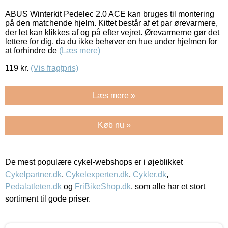
ABUS Winterkit Pedelec 2.0 ACE kan bruges til montering
på den matchende hjelm. Kittet består af et par ørevarmere,
der let kan klikkes af og på efter vejret. Ørevarmerne gør det
lettere for dig, da du ikke behøver en hue under hjelmen for
at forhindre de
(Læs mere)
119
kr.
(Vis fragtpris)
Læs mere »
Køb nu »
De mest populære cykel-webshops er i øjeblikket
Cykelpartner.dk
,
Cykelexperten.dk
,
Cykler.dk
,
Pedalatleten.dk
og
FriBikeShop.dk
, som alle har et stort
sortiment til gode priser.