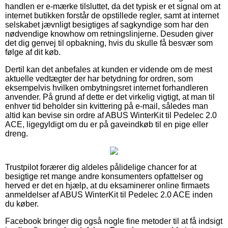
handlen er e-mærke tilsluttet, da det typisk er et signal om at
internet butikken forstår de opstillede regler, samt at internet
selskabet jævnligt besigtiges af sagkyndige som har den
nødvendige knowhow om retningslinjerne. Desuden giver
det dig genvej til opbakning, hvis du skulle få besvær som
følge af dit køb.
Dertil kan det anbefales at kunden er vidende om de mest
aktuelle vedtægter der har betydning for ordren, som
eksempelvis hvilken ombytningsret internet forhandleren
anvender. På grund af dette er det virkelig vigtigt, at man til
enhver tid beholder sin kvittering på e-mail, således man
altid kan bevise sin ordre af ABUS WinterKit til Pedelec 2.0
ACE, ligegyldigt om du er på gaveindkøb til en pige eller
dreng.
Trustpilot forærer dig aldeles pålidelige chancer for at
besigtige ret mange andre konsumenters opfattelser og
herved er det en hjælp, at du eksaminerer online firmaets
anmeldelser af ABUS WinterKit til Pedelec 2.0 ACE inden
du køber.
Facebook bringer dig også nogle fine metoder til at få indsigt