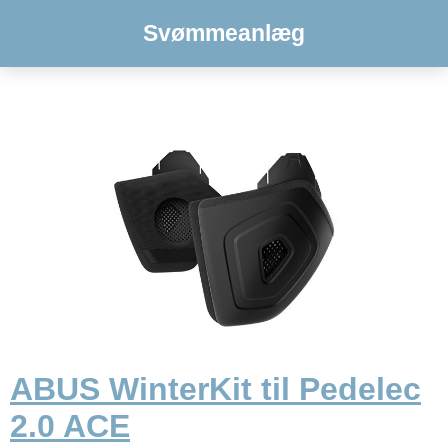
Svømmeanlæg
ABUS WinterKit til Pedelec
2.0 ACE