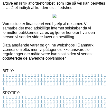
afgive en kritik af ordreforløbet, som lige så vel kan benyttes
til at få et indtryk af kundernes tilfredshed.
Vores side er finansieret ved hjælp af reklamer. Vi
samarbejder med adskillige internet selskaber da vi
formidler butikkernes varer, og tjener honorar hvis den
person vi sender videre laver en bestilling.
Data angående varer og online webshops i Danmark
værnes om ofte, men vi påtager os ikke ansvaret for
reguleringer der måtte være iværksat siden vi senest
opdaterede de anvendte oplysninger.
BITLY:
1
1
1
1
1
1
1
1
1
1
1
1
1
1
1
1
1
1
1
1
1
1
1
1
1
1
1
1
1
1
1
1
1
1
1
1
1
1
1
1
1
1
1
1
1
1
1
1
1
1
1
1
1
1
1
1
1
1
1
1
1
1
1
1
1
1
1
1
1
1
1
1
1
1
1
1
1
1
1
1
1
1
1
1
1
1
1
1
1
1
1
1
1
1
1
1
1
1
1
1
SPOTIFY:
1
1
1
1
1
1
1
1
1
1
1
1
1
1
1
1
1
1
1
1
1
1
1
1
1
1
1
1
1
1
1
1
1
1
1
1
1
1
1
1
1
1
1
1
1
1
1
1
1
1
1
1
1
1
1
1
1
1
1
1
1
1
1
1
1
1
1
1
1
1
1
1
1
1
1
1
1
1
1
1
1
1
1
1
1
1
1
1
1
1
1
1
1
1
1
1
1
1
1