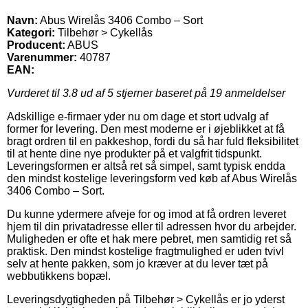
Navn:
Abus Wirelås 3406 Combo – Sort
Kategori:
Tilbehør > Cykellås
Producent:
ABUS
Varenummer:
40787
EAN:
Vurderet til
3.8
ud af 5 stjerner baseret på
19
anmeldelser
Adskillige e-firmaer yder nu om dage et stort udvalg af
former for levering. Den mest moderne er i øjeblikket at få
bragt ordren til en pakkeshop, fordi du så har fuld fleksibilitet
til at hente dine nye produkter på et valgfrit tidspunkt.
Leveringsformen er altså ret så simpel, samt typisk endda
den mindst kostelige leveringsform ved køb af Abus Wirelås
3406 Combo – Sort.
Du kunne ydermere afveje for og imod at få ordren leveret
hjem til din privatadresse eller til adressen hvor du arbejder.
Muligheden er ofte et hak mere pebret, men samtidig ret så
praktisk. Den mindst kostelige fragtmulighed er uden tvivl
selv at hente pakken, som jo kræver at du lever tæt på
webbutikkens bopæl.
Leveringsdygtigheden på Tilbehør > Cykellås er jo yderst