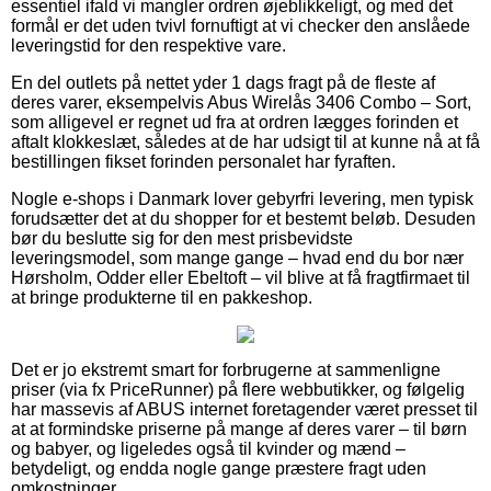
essentiel ifald vi mangler ordren øjeblikkeligt, og med det
formål er det uden tvivl fornuftigt at vi checker den anslåede
leveringstid for den respektive vare.
En del outlets på nettet yder 1 dags fragt på de fleste af
deres varer, eksempelvis Abus Wirelås 3406 Combo – Sort,
som alligevel er regnet ud fra at ordren lægges forinden et
aftalt klokkeslæt, således at de har udsigt til at kunne nå at få
bestillingen fikset forinden personalet har fyraften.
Nogle e-shops i Danmark lover gebyrfri levering, men typisk
forudsætter det at du shopper for et bestemt beløb. Desuden
bør du beslutte sig for den mest prisbevidste
leveringsmodel, som mange gange – hvad end du bor nær
Hørsholm, Odder eller Ebeltoft – vil blive at få fragtfirmaet til
at bringe produkterne til en pakkeshop.
Det er jo ekstremt smart for forbrugerne at sammenligne
priser (via fx PriceRunner) på flere webbutikker, og følgelig
har massevis af ABUS internet foretagender været presset til
at at formindske priserne på mange af deres varer – til børn
og babyer, og ligeledes også til kvinder og mænd –
betydeligt, og endda nogle gange præstere fragt uden
omkostninger.