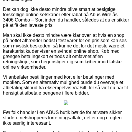
Det kan dog ikke desto mindre blive smart at besigtige
forskellige online selskaber efter rabat på Abus Wirelås
3406 Combo – Sort inden du handler, således at du er sikker
på at få den laveste pris.
Man skal ikke desto mindre være klar over, at hvis en shop
på nettet afhænder bedst i test varer for en pris som kan ses
som mystisk beskeden, så kunne det for det meste være et
karakteristika der viser en svindel online shop. Køb med
gængse betalingskort er trods alt omfavnet af en
retningslinje, som begunstiger dig som køber imod falske
online virksomheder.
Vi anbefaler bestillinger med kort eller betalinger med
mobilen. Som en alternativ mulighed burde du overveje et
afbetalingstilbud fra eksempelvis ViaBill, for så vidt du har til
hensigt at afbetale pengene i flere bidder.
Før folk handler i en ABUS butik bør de for at være sikker
studere netshoppens forretningsaftale, det er dog i reglen
ikke særlig interessant.