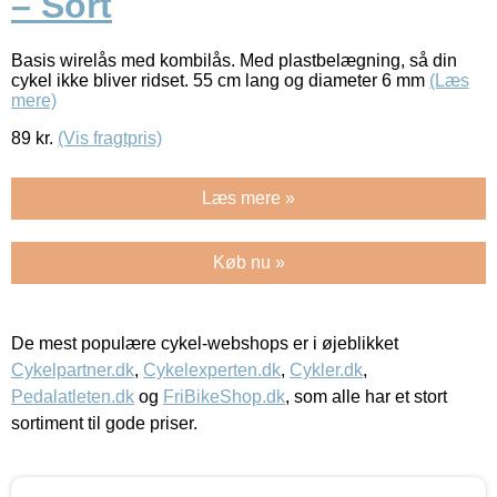
– Sort
Basis wirelås med kombilås. Med plastbelægning, så din
cykel ikke bliver ridset. 55 cm lang og diameter 6 mm
(Læs
mere)
89
kr.
(Vis fragtpris)
Læs mere »
Køb nu »
De mest populære cykel-webshops er i øjeblikket
Cykelpartner.dk
,
Cykelexperten.dk
,
Cykler.dk
,
Pedalatleten.dk
og
FriBikeShop.dk
, som alle har et stort
sortiment til gode priser.