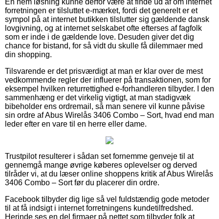
En nem løsning kunne derfor være at finde ud af om internet
forretningen er tilsluttet e-mærket, fordi det generelt er et
sympol på at internet butikken tilslutter sig gældende dansk
lovgivning, og at internet selskabet ofte efterses af fagfolk
som er inde i de gældende love. Desuden giver det dig
chance for bistand, for så vidt du skulle få dilemmaer med
din shopping.
Tilsvarende er det prisværdigt at man er klar over de mest
vedkommende regler der influerer på transaktionen, som for
eksempel hvilken returrettighed e-forhandleren tilbyder. I den
sammenhæng er det virkelig vigtigt, at man stadigvæk
bibeholder ens ordremail, så man senere vil kunne påvise
sin ordre af Abus Wirelås 3406 Combo – Sort, hvad end man
leder efter en vare til en herre eller dame.
Trustpilot resulterer i sådan set fornemme genveje til at
gennemgå mange øvrige køberes oplevelser og derved
tilråder vi, at du læser online shoppens kritik af Abus Wirelås
3406 Combo – Sort før du placerer din ordre.
Facebook tilbyder dig lige så vel fuldstændig gode metoder
til at få indsigt i internet forretningens kundetilfredshed.
Herinde ses en del firmaer på nettet som tilbyder folk at