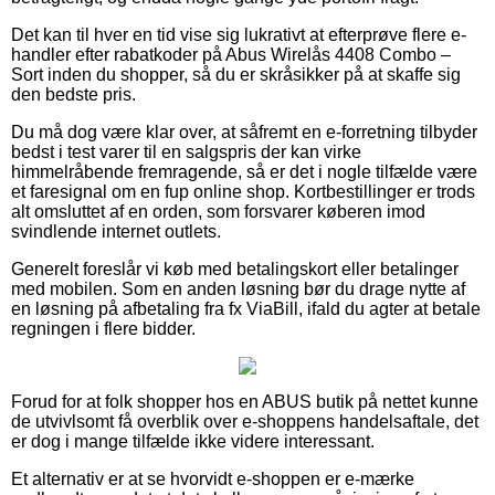
Det kan til hver en tid vise sig lukrativt at efterprøve flere e-
handler efter rabatkoder på Abus Wirelås 4408 Combo –
Sort inden du shopper, så du er skråsikker på at skaffe sig
den bedste pris.
Du må dog være klar over, at såfremt en e-forretning tilbyder
bedst i test varer til en salgspris der kan virke
himmelråbende fremragende, så er det i nogle tilfælde være
et faresignal om en fup online shop. Kortbestillinger er trods
alt omsluttet af en orden, som forsvarer køberen imod
svindlende internet outlets.
Generelt foreslår vi køb med betalingskort eller betalinger
med mobilen. Som en anden løsning bør du drage nytte af
en løsning på afbetaling fra fx ViaBill, ifald du agter at betale
regningen i flere bidder.
Forud for at folk shopper hos en ABUS butik på nettet kunne
de utvivlsomt få overblik over e-shoppens handelsaftale, det
er dog i mange tilfælde ikke videre interessant.
Et alternativ er at se hvorvidt e-shoppen er e-mærke