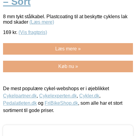
– Sort
8 mm tykt stålkabel. Plastcoating til at beskytte cyklens lak
mod skader
(Læs mere)
169
kr.
(Vis fragtpris)
Læs mere »
Køb nu »
De mest populære cykel-webshops er i øjeblikket
Cykelpartner.dk
,
Cykelexperten.dk
,
Cykler.dk
,
Pedalatleten.dk
og
FriBikeShop.dk
, som alle har et stort
sortiment til gode priser.