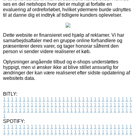
ses en del netshops hvor det er muligt at forfatte en
evaluering af ordreforløbet, hvilket ydermere burde udnyttes
til at danne dig et indtryk af tidligere kunders oplevelser.
Dette website er finansieret ved hjælp af reklamer. Vi har
samarbejdsaftaler med en gruppe online forhandlere og
præsenterer deres varer, og tager honorar såfremt den
person vi sender videre realiserer et køb.
Oplysninger angående tilbud og e-shops understøttes
hyppigt, men vi ønsker ikke at blive stillet ansvarlig for
ændringer der kan være realiseret efter sidste opdatering af
websitets data.
BITLY:
1
1
1
1
1
1
1
1
1
1
1
1
1
1
1
1
1
1
1
1
1
1
1
1
1
1
1
1
1
1
1
1
1
1
1
1
1
1
1
1
1
1
1
1
1
1
1
1
1
1
1
1
1
1
1
1
1
1
1
1
1
1
1
1
1
1
1
1
1
1
1
1
1
1
1
1
1
1
1
1
1
1
1
1
1
1
1
1
1
1
1
1
1
1
1
1
1
1
1
1
SPOTIFY:
1
1
1
1
1
1
1
1
1
1
1
1
1
1
1
1
1
1
1
1
1
1
1
1
1
1
1
1
1
1
1
1
1
1
1
1
1
1
1
1
1
1
1
1
1
1
1
1
1
1
1
1
1
1
1
1
1
1
1
1
1
1
1
1
1
1