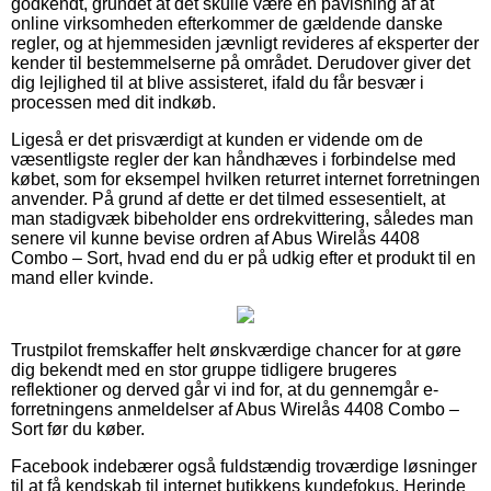
godkendt, grundet at det skulle være en påvisning af at
online virksomheden efterkommer de gældende danske
regler, og at hjemmesiden jævnligt revideres af eksperter der
kender til bestemmelserne på området. Derudover giver det
dig lejlighed til at blive assisteret, ifald du får besvær i
processen med dit indkøb.
Ligeså er det prisværdigt at kunden er vidende om de
væsentligste regler der kan håndhæves i forbindelse med
købet, som for eksempel hvilken returret internet forretningen
anvender. På grund af dette er det tilmed essesentielt, at
man stadigvæk bibeholder ens ordrekvittering, således man
senere vil kunne bevise ordren af Abus Wirelås 4408
Combo – Sort, hvad end du er på udkig efter et produkt til en
mand eller kvinde.
Trustpilot fremskaffer helt ønskværdige chancer for at gøre
dig bekendt med en stor gruppe tidligere brugeres
reflektioner og derved går vi ind for, at du gennemgår e-
forretningens anmeldelser af Abus Wirelås 4408 Combo –
Sort før du køber.
Facebook indebærer også fuldstændig troværdige løsninger
til at få kendskab til internet butikkens kundefokus. Herinde