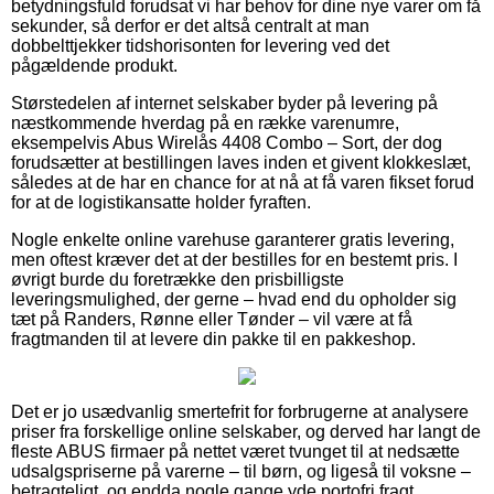
betydningsfuld forudsat vi har behov for dine nye varer om få
sekunder, så derfor er det altså centralt at man
dobbelttjekker tidshorisonten for levering ved det
pågældende produkt.
Størstedelen af internet selskaber byder på levering på
næstkommende hverdag på en række varenumre,
eksempelvis Abus Wirelås 4408 Combo – Sort, der dog
forudsætter at bestillingen laves inden et givent klokkeslæt,
således at de har en chance for at nå at få varen fikset forud
for at de logistikansatte holder fyraften.
Nogle enkelte online varehuse garanterer gratis levering,
men oftest kræver det at der bestilles for en bestemt pris. I
øvrigt burde du foretrække den prisbilligste
leveringsmulighed, der gerne – hvad end du opholder sig
tæt på Randers, Rønne eller Tønder – vil være at få
fragtmanden til at levere din pakke til en pakkeshop.
Det er jo usædvanlig smertefrit for forbrugerne at analysere
priser fra forskellige online selskaber, og derved har langt de
fleste ABUS firmaer på nettet været tvunget til at nedsætte
udsalgspriserne på varerne – til børn, og ligeså til voksne –
betragteligt, og endda nogle gange yde portofri fragt.