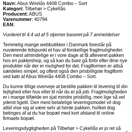
Navn:
Abus Wirelås 4408 Combo – Sort
Kategori:
Tilbehør > Cykellås
Producent:
ABUS
Varenummer:
40794
EAN:
Vurderet til
4.4
ud af 5 stjerner baseret på
7
anmeldelser
Temmelig mange webbutikker i Danmark foreslår på
nuværende tidspunkt et hav af forskellige fragtmuligheder.
Den mest almindelige er i vore dage at få afleveret pakken
hos en pakkeshop, og så kan du bare gå forbi efter dine nye
produkter når der er mulighed for det. Fragtformen er altså
særdeles simpel, og oftest også den prisbilligste fragtform
ved køb af Abus Wirelås 4408 Combo – Sort.
Du kunne tillige overveje at bestille pakken til levering til din
lejlighed eller hus eller til når du er på job. Fragtmuligheden
er i mange tilfælde en sjat mindre prisbillig, men lige så vel
yderst ligetil. Den mest betalelige leveringsmodel vil dog
altid vise sig at være selv at hente pakken, hvilket dog
betinges af at du har bopæl med kort afstand til online
firmaets bopæl.
Leveringsdygtigheden på Tilbehør > Cykellås er jo ret så