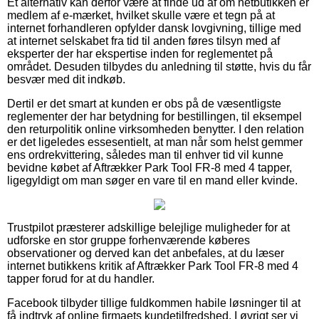
Et alternativ kan derfor være at finde ud af om netbutikken er
medlem af e-mærket, hvilket skulle være et tegn på at
internet forhandleren opfylder dansk lovgivning, tillige med
at internet selskabet fra tid til anden føres tilsyn med af
eksperter der har ekspertise inden for reglementet på
området. Desuden tilbydes du anledning til støtte, hvis du får
besvær med dit indkøb.
Dertil er det smart at kunden er obs på de væsentligste
reglementer der har betydning for bestillingen, til eksempel
den returpolitik online virksomheden benytter. I den relation
er det ligeledes essesentielt, at man når som helst gemmer
ens ordrekvittering, således man til enhver tid vil kunne
bevidne købet af Aftrækker Park Tool FR-8 med 4 tapper,
ligegyldigt om man søger en vare til en mand eller kvinde.
Trustpilot præsterer adskillige belejlige muligheder for at
udforske en stor gruppe forhenværende køberes
observationer og derved kan det anbefales, at du læser
internet butikkens kritik af Aftrækker Park Tool FR-8 med 4
tapper forud for at du handler.
Facebook tilbyder tillige fuldkommen habile løsninger til at
få indtryk af online firmaets kundetilfredshed. I øvrigt ser vi