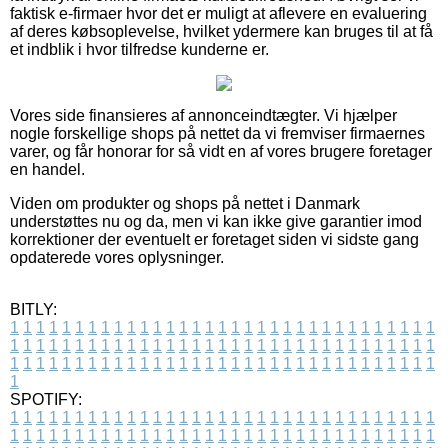
faktisk e-firmaer hvor det er muligt at aflevere en evaluering
af deres købsoplevelse, hvilket ydermere kan bruges til at få
et indblik i hvor tilfredse kunderne er.
Vores side finansieres af annonceindtægter. Vi hjælper
nogle forskellige shops på nettet da vi fremviser firmaernes
varer, og får honorar for så vidt en af vores brugere foretager
en handel.
Viden om produkter og shops på nettet i Danmark
understøttes nu og da, men vi kan ikke give garantier imod
korrektioner der eventuelt er foretaget siden vi sidste gang
opdaterede vores oplysninger.
BITLY:
1
1
1
1
1
1
1
1
1
1
1
1
1
1
1
1
1
1
1
1
1
1
1
1
1
1
1
1
1
1
1
1
1
1
1
1
1
1
1
1
1
1
1
1
1
1
1
1
1
1
1
1
1
1
1
1
1
1
1
1
1
1
1
1
1
1
1
1
1
1
1
1
1
1
1
1
1
1
1
1
1
1
1
1
1
1
1
1
1
1
1
1
1
1
1
1
1
1
1
1
SPOTIFY:
1
1
1
1
1
1
1
1
1
1
1
1
1
1
1
1
1
1
1
1
1
1
1
1
1
1
1
1
1
1
1
1
1
1
1
1
1
1
1
1
1
1
1
1
1
1
1
1
1
1
1
1
1
1
1
1
1
1
1
1
1
1
1
1
1
1