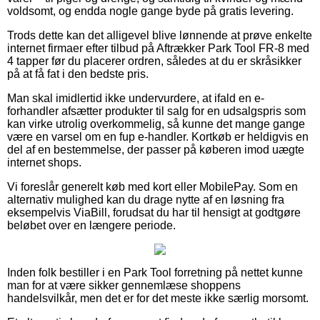
voldsomt, og endda nogle gange byde på gratis levering.
Trods dette kan det alligevel blive lønnende at prøve enkelte
internet firmaer efter tilbud på Aftrækker Park Tool FR-8 med
4 tapper før du placerer ordren, således at du er skråsikker
på at få fat i den bedste pris.
Man skal imidlertid ikke undervurdere, at ifald en e-
forhandler afsætter produkter til salg for en udsalgspris som
kan virke utrolig overkommelig, så kunne det mange gange
være en varsel om en fup e-handler. Kortkøb er heldigvis en
del af en bestemmelse, der passer på køberen imod uægte
internet shops.
Vi foreslår generelt køb med kort eller MobilePay. Som en
alternativ mulighed kan du drage nytte af en løsning fra
eksempelvis ViaBill, forudsat du har til hensigt at godtgøre
beløbet over en længere periode.
Inden folk bestiller i en Park Tool forretning på nettet kunne
man for at være sikker gennemlæse shoppens
handelsvilkår, men det er for det meste ikke særlig morsomt.