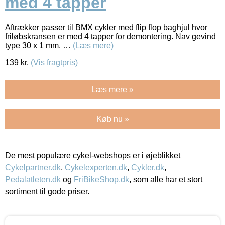
med 4 tapper
Aftrækker passer til BMX cykler med flip flop baghjul hvor
friløbskransen er med 4 tapper for demontering. Nav gevind
type 30 x 1 mm. …
(Læs mere)
139
kr.
(Vis fragtpris)
Læs mere »
Køb nu »
De mest populære cykel-webshops er i øjeblikket
Cykelpartner.dk
,
Cykelexperten.dk
,
Cykler.dk
,
Pedalatleten.dk
og
FriBikeShop.dk
, som alle har et stort
sortiment til gode priser.