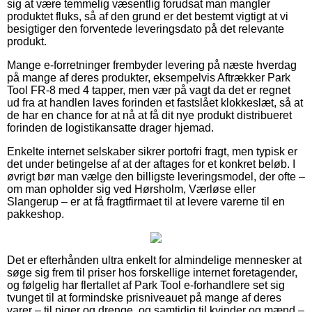
sig at være temmelig væsentlig forudsat man mangler
produktet fluks, så af den grund er det bestemt vigtigt at vi
besigtiger den forventede leveringsdato på det relevante
produkt.
Mange e-forretninger frembyder levering på næste hverdag
på mange af deres produkter, eksempelvis Aftrækker Park
Tool FR-8 med 4 tapper, men vær på vagt da det er regnet
ud fra at handlen laves forinden et fastslået klokkeslæt, så at
de har en chance for at nå at få dit nye produkt distribueret
forinden de logistikansatte drager hjemad.
Enkelte internet selskaber sikrer portofri fragt, men typisk er
det under betingelse af at der aftages for et konkret beløb. I
øvrigt bør man vælge den billigste leveringsmodel, der ofte –
om man opholder sig ved Hørsholm, Værløse eller
Slangerup – er at få fragtfirmaet til at levere varerne til en
pakkeshop.
Det er efterhånden ultra enkelt for almindelige mennesker at
søge sig frem til priser hos forskellige internet foretagender,
og følgelig har flertallet af Park Tool e-forhandlere set sig
tvunget til at formindske prisniveauet på mange af deres
varer – til piger og drenge, og samtidig til kvinder og mænd –