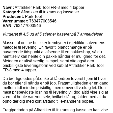
Navn:
Aftrækker Park Tool FR-8 med 4 tapper
Kategori:
Aftrækker til frikrans og kassetter
Producent:
Park Tool
Varenummer:
763477003546
EAN:
763477003546
Vurderet til
4.5
ud af 5 stjerner baseret på
7
anmeldelser
Masser af online butikker frembyder i øjeblikket alverdens
metoder til levering. En favorit iblandt mange er på
nuværende tidspunkt at afsende til en pakkeshop, så du
nemt selv kan hente din pakke når der er mulighed for det.
Metoden er altså særligt simpel, samt ofte også den
prisbilligste leveringsform ved køb af Aftrækker Park Tool
FR-8 med 4 tapper.
Du bør ligeledes påtænke at få ordren leveret hjem til hvor
du bor eller til når du er på job. Fragtmuligheden er en gang i
mellem lidt mindre prisbillig, men omvendt vældig let. Den
mest prisbevidste løsning til levering vil dog altid vise sig at
være at hente varerne selv, hvilket står og falder med at du
opholder dig med kort afstand til e-handlens bopæl.
Fragtperioden på Aftrækker til frikrans og kassetter kan vise