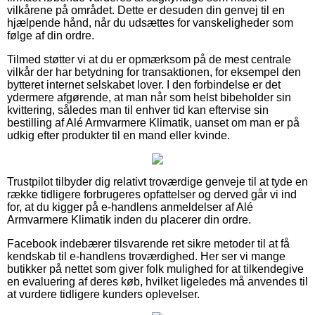
vilkårene på området. Dette er desuden din genvej til en
hjælpende hånd, når du udsættes for vanskeligheder som
følge af din ordre.
Tilmed støtter vi at du er opmærksom på de mest centrale
vilkår der har betydning for transaktionen, for eksempel den
bytteret internet selskabet lover. I den forbindelse er det
ydermere afgørende, at man når som helst bibeholder sin
kvittering, således man til enhver tid kan eftervise sin
bestilling af Alé Armvarmere Klimatik, uanset om man er på
udkig efter produkter til en mand eller kvinde.
Trustpilot tilbyder dig relativt troværdige genveje til at tyde en
række tidligere forbrugeres opfattelser og derved går vi ind
for, at du kigger på e-handlens anmeldelser af Alé
Armvarmere Klimatik inden du placerer din ordre.
Facebook indebærer tilsvarende ret sikre metoder til at få
kendskab til e-handlens troværdighed. Her ser vi mange
butikker på nettet som giver folk mulighed for at tilkendegive
en evaluering af deres køb, hvilket ligeledes må anvendes til
at vurdere tidligere kunders oplevelser.