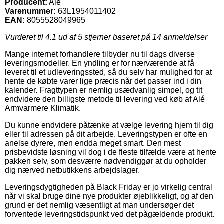
Producent:
Alé
Varenummer:
63L1954011402
EAN:
8055528049965
Vurderet til
4.1
ud af 5 stjerner baseret på
14
anmeldelser
Mange internet forhandlere tilbyder nu til dags diverse
leveringsmodeller. En yndling er for nærværende at få
leveret til et udleveringssted, så du selv har mulighed for at
hente de købte varer lige præcis når det passer ind i din
kalender. Fragttypen er nemlig usædvanlig simpel, og tit
endvidere den billigste metode til levering ved køb af Alé
Armvarmere Klimatik.
Du kunne endvidere påtænke at vælge levering hjem til dig
eller til adressen på dit arbejde. Leveringstypen er ofte en
anelse dyrere, men endda meget smart. Den mest
prisbevidste løsning vil dog i de fleste tilfælde være at hente
pakken selv, som desværre nødvendiggør at du opholder
dig nærved netbutikkens arbejdslager.
Leveringsdygtigheden på Black Friday er jo virkelig central
når vi skal bruge dine nye produkter øjeblikkeligt, og af den
grund er det nemlig væsentligt at man undersøger det
forventede leveringstidspunkt ved det pågældende produkt.