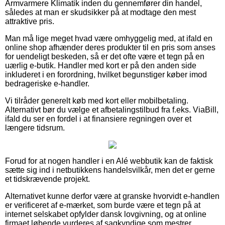
Armvarmere Klimatik inden du gennemfører din handel,
således at man er skudsikker på at modtage den mest
attraktive pris.
Man må lige meget hvad være omhyggelig med, at ifald en
online shop afhænder deres produkter til en pris som anses
for uendeligt beskeden, så er det ofte være et tegn på en
uærlig e-butik. Handler med kort er på den anden side
inkluderet i en forordning, hvilket begunstiger køber imod
bedrageriske e-handler.
Vi tilråder generelt køb med kort eller mobilbetaling.
Alternativt bør du vælge et afbetalingstilbud fra f.eks. ViaBill,
ifald du ser en fordel i at finansiere regningen over et
længere tidsrum.
Forud for at nogen handler i en Alé webbutik kan de faktisk
sætte sig ind i netbutikkens handelsvilkår, men det er gerne
et tidskrævende projekt.
Alternativet kunne derfor være at granske hvorvidt e-handlen
er verificeret af e-mærket, som burde være et tegn på at
internet selskabet opfylder dansk lovgivning, og at online
firmaet løbende vurderes af sagkyndige som mestrer