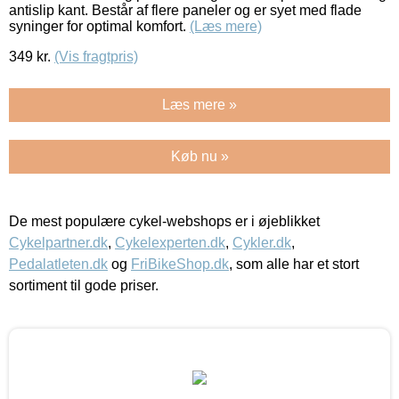
antislip kant. Består af flere paneler og er syet med flade
syninger for optimal komfort.
(Læs mere)
349
kr.
(Vis fragtpris)
Læs mere »
Køb nu »
De mest populære cykel-webshops er i øjeblikket
Cykelpartner.dk
,
Cykelexperten.dk
,
Cykler.dk
,
Pedalatleten.dk
og
FriBikeShop.dk
, som alle har et stort
sortiment til gode priser.