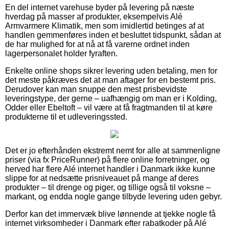
En del internet varehuse byder på levering på næste
hverdag på masser af produkter, eksempelvis Alé
Armvarmere Klimatik, men som imidlertid betinges af at
handlen gemmenføres inden et besluttet tidspunkt, sådan at
de har mulighed for at nå at få varerne ordnet inden
lagerpersonalet holder fyraften.
Enkelte online shops sikrer levering uden betaling, men for
det meste påkræves det at man aftager for en bestemt pris.
Derudover kan man snuppe den mest prisbevidste
leveringstype, der gerne – uafhængig om man er i Kolding,
Odder eller Ebeltoft – vil være at få fragtmanden til at køre
produkterne til et udleveringssted.
Det er jo efterhånden ekstremt nemt for alle at sammenligne
priser (via fx PriceRunner) på flere online forretninger, og
herved har flere Alé internet handler i Danmark ikke kunne
slippe for at nedsætte prisniveauet på mange af deres
produkter – til drenge og piger, og tillige også til voksne –
markant, og endda nogle gange tilbyde levering uden gebyr.
Derfor kan det immervæk blive lønnende at tjekke nogle få
internet virksomheder i Danmark efter rabatkoder på Alé