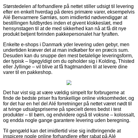
Størstedelen af forhandlere på nettet stiller udsigt til levering
efter en enkelt hverdag på deres primære varer, eksempelvis
Alé Benvarmere Sømløs, som imidlertid nødvendiggør at
bestillingen fuldbyrdes inden et givent klokkeslæt, med
hensynstagen til at de med sikkerhed kan nå at få dit nye
produkt betjent forinden pakkepersonalet har fyraften.
Enkelte e-shops i Danmark yder levering uden gebyr, men
undertiden kræver det at man indkøber for en præcis sum.
Desuden kan du snuppe den mest betalelige leveringsform,
der typisk – ligegyldigt om du opholder sig i Kolding, Thisted
eller Jyllinge – vil blive at få fragtmanden til at levere dine
varer til en pakkeshop.
Det har vist sig at være vældig simpelt for forbrugerne at
finde de bedste priser fra forskellige online virksomheder, og
for det har en hel del Alé forretninger på nettet været nødt til
at tvinge udsalgspriserne på specielt deres bedst i test
produkter – til børn, og endvidere også til voksne – kolossalt,
og endda nogle gange garantere levering uden beregning.
Til gengæld kan det imidlertid vise sig indbringende at
inspicere nogle online forhandlere efter rabat på Alé