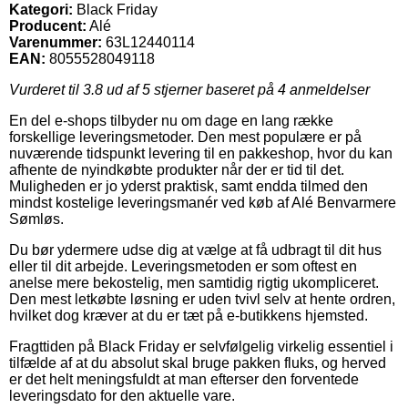
Kategori:
Black Friday
Producent:
Alé
Varenummer:
63L12440114
EAN:
8055528049118
Vurderet til
3.8
ud af 5 stjerner baseret på
4
anmeldelser
En del e-shops tilbyder nu om dage en lang række
forskellige leveringsmetoder. Den mest populære er på
nuværende tidspunkt levering til en pakkeshop, hvor du kan
afhente de nyindkøbte produkter når der er tid til det.
Muligheden er jo yderst praktisk, samt endda tilmed den
mindst kostelige leveringsmanér ved køb af Alé Benvarmere
Sømløs.
Du bør ydermere udse dig at vælge at få udbragt til dit hus
eller til dit arbejde. Leveringsmetoden er som oftest en
anelse mere bekostelig, men samtidig rigtig ukompliceret.
Den mest letkøbte løsning er uden tvivl selv at hente ordren,
hvilket dog kræver at du er tæt på e-butikkens hjemsted.
Fragttiden på Black Friday er selvfølgelig virkelig essentiel i
tilfælde af at du absolut skal bruge pakken fluks, og herved
er det helt meningsfuldt at man efterser den forventede
leveringsdato for den aktuelle vare.