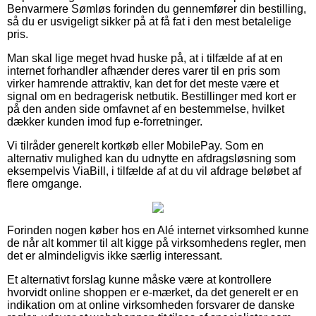
Benvarmere Sømløs forinden du gennemfører din bestilling,
så du er usvigeligt sikker på at få fat i den mest betalelige
pris.
Man skal lige meget hvad huske på, at i tilfælde af at en
internet forhandler afhænder deres varer til en pris som
virker hamrende attraktiv, kan det for det meste være et
signal om en bedragerisk netbutik. Bestillinger med kort er
på den anden side omfavnet af en bestemmelse, hvilket
dækker kunden imod fup e-forretninger.
Vi tilråder generelt kortkøb eller MobilePay. Som en
alternativ mulighed kan du udnytte en afdragsløsning som
eksempelvis ViaBill, i tilfælde af at du vil afdrage beløbet af
flere omgange.
Forinden nogen køber hos en Alé internet virksomhed kunne
de når alt kommer til alt kigge på virksomhedens regler, men
det er almindeligvis ikke særlig interessant.
Et alternativt forslag kunne måske være at kontrollere
hvorvidt online shoppen er e-mærket, da det generelt er en
indikation om at online virksomheden forsvarer de danske