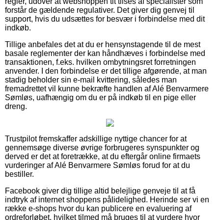
regler, udover at webshoppen tit tilses af specialister som
forstår de gældende regulativer. Det giver dig genvej til
support, hvis du udsættes for besvær i forbindelse med dit
indkøb.
Tillige anbefales det at du er hensynstagende til de mest
basale reglementer der kan håndhæves i forbindelse med
transaktionen, f.eks. hvilken ombytningsret forretningen
anvender. I den forbindelse er det tillige afgørende, at man
stadig beholder sin e-mail kvittering, således man
fremadrettet vil kunne bekræfte handlen af Alé Benvarmere
Sømløs, uafhængig om du er på indkøb til en pige eller
dreng.
Trustpilot fremskaffer adskillige nyttige chancer for at
gennemsøge diverse øvrige forbrugeres synspunkter og
derved er det at foretrække, at du eftergår online firmaets
vurderinger af Alé Benvarmere Sømløs forud for at du
bestiller.
Facebook giver dig tillige altid belejlige genveje til at få
indtryk af internet shoppens pålidelighed. Herinde ser vi en
række e-shops hvor du kan publicere en evaluering af
ordreforløbet, hvilket tilmed må bruges til at vurdere hvor