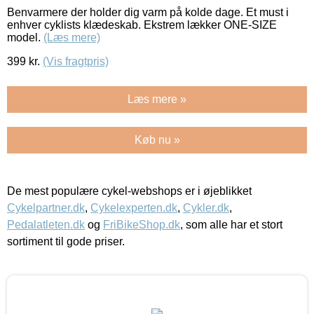
Benvarmere der holder dig varm på kolde dage. Et must i
enhver cyklists klædeskab. Ekstrem lækker ONE-SIZE
model.
(Læs mere)
399
kr.
(Vis fragtpris)
Læs mere »
Køb nu »
De mest populære cykel-webshops er i øjeblikket
Cykelpartner.dk
,
Cykelexperten.dk
,
Cykler.dk
,
Pedalatleten.dk
og
FriBikeShop.dk
, som alle har et stort
sortiment til gode priser.