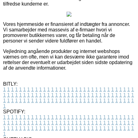
tilfredse kunderne er.
Vores hjemmeside er finansieret af indtægter fra annoncer.
Vi samarbejder med massevis af e-firmaer hvori vi
promoverer butikkernes varer, og får betaling når de
personer vi sender videre fuldfører en handel.
Vejledning angående produkter og internet webshops
værnes om ofte, men vi kan desværre ikke garantere imod
rettelser der eventuelt er udarbejdet siden sidste opdatering
af de anvendte informationer.
BITLY:
1
1
1
1
1
1
1
1
1
1
1
1
1
1
1
1
1
1
1
1
1
1
1
1
1
1
1
1
1
1
1
1
1
1
1
1
1
1
1
1
1
1
1
1
1
1
1
1
1
1
1
1
1
1
1
1
1
1
1
1
1
1
1
1
1
1
1
1
1
1
1
1
1
1
1
1
1
1
1
1
1
1
1
1
1
1
1
1
1
1
1
1
1
1
1
1
1
1
1
1
SPOTIFY:
1
1
1
1
1
1
1
1
1
1
1
1
1
1
1
1
1
1
1
1
1
1
1
1
1
1
1
1
1
1
1
1
1
1
1
1
1
1
1
1
1
1
1
1
1
1
1
1
1
1
1
1
1
1
1
1
1
1
1
1
1
1
1
1
1
1
1
1
1
1
1
1
1
1
1
1
1
1
1
1
1
1
1
1
1
1
1
1
1
1
1
1
1
1
1
1
1
1
1
1