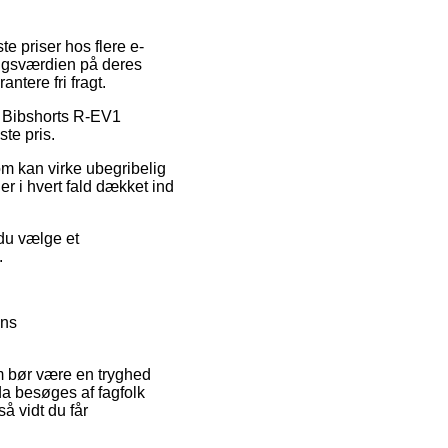
e priser hos flere e-
salgsværdien på deres
ntere fri fragt.
lé Bibshorts R-EV1
te pris.
om kan virke ubegribelig
er i hvert fald dækket ind
 du vælge et
.
ens
 bør være en tryghed
da besøges af fagfolk
så vidt du får