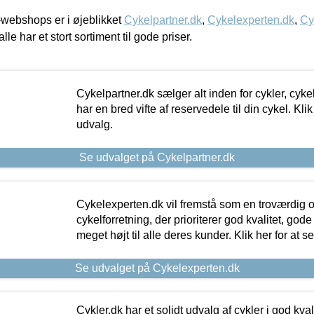
webshops er i øjeblikket
Cykelpartner.dk
,
Cykelexperten.dk
,
Cy
alle har et stort sortiment til gode priser.
Cykelpartner.dk sælger alt inden for cykler, cyke
har en bred vifte af reservedele til din cykel. Klik
udvalg.
Se udvalget på Cykelpartner.dk
Cykelexperten.dk vil fremstå som en troværdig o
cykelforretning, der prioriterer god kvalitet, god
meget højt til alle deres kunder. Klik her for at s
Se udvalget på Cykelexperten.dk
Cykler.dk har et solidt udvalg af cykler i god kvalit