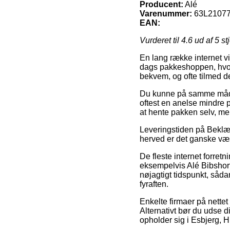
Producent:
Alé
Varenummer:
63L2107
EAN:
Vurderet til
4.6
ud af 5 st
En lang række internet vir
dags pakkeshoppen, hvor 
bekvem, og ofte tilmed d
Du kunne på samme måde fo
oftest en anelse mindre p
at hente pakken selv, men
Leveringstiden på Beklæd
herved er det ganske væse
De fleste internet forret
eksempelvis Alé Bibshort
nøjagtigt tidspunkt, såda
fyraften.
Enkelte firmaer på nettet 
Alternativt bør du udse 
opholder sig i Esbjerg, Hi