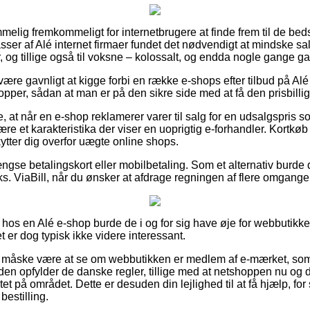
melig fremkommeligt for internetbrugere at finde frem til de bedst
asser af Alé internet firmaer fundet det nødvendigt at mindske 
, og tillige også til voksne – kolossalt, og endda nogle gange gara
 være gavnligt at kigge forbi en række e-shops efter tilbud på A
per, sådan at man er på den sikre side med at få den prisbilligs
 at når en e-shop reklamerer varer til salg for en udsalgspris s
re et karakteristika der viser en uoprigtig e-forhandler. Kortkøb 
ytter dig overfor uægte online shops.
gse betalingskort eller mobilbetaling. Som et alternativ burde
ks. ViaBill, når du ønsker at afdrage regningen af flere omgange
 hos en Alé e-shop burde de i og for sig have øje for webbutikk
t er dog typisk ikke videre interessant.
 måske være at se om webbutikken er medlem af e-mærket, som
den opfylder de danske regler, tillige med at netshoppen nu og 
et på området. Dette er desuden din lejlighed til at få hjælp, for 
bestilling.