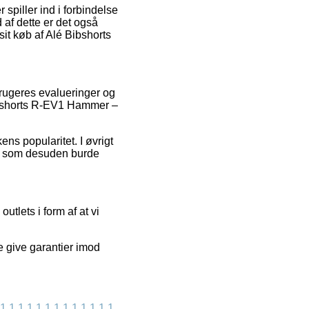
spiller ind i forbindelse
af dette er det også
it køb af Alé Bibshorts
brugeres evalueringer og
 Bibshorts R-EV1 Hammer –
ns popularitet. I øvrigt
øb, som desuden burde
tlets i form af at vi
e give garantier imod
1
1
1
1
1
1
1
1
1
1
1
1
1