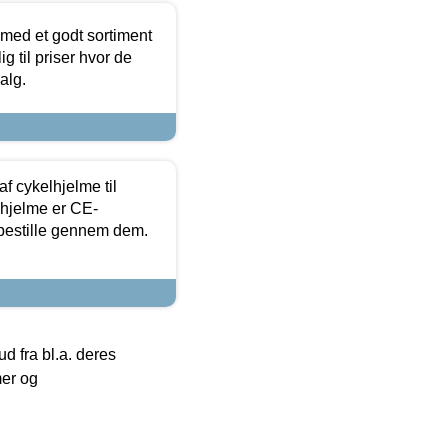
 med et godt sortiment
g til priser hvor de
alg.
f cykelhjelme til
lhjelme er CE-
 bestille gennem dem.
 fra bl.a. deres
mer og