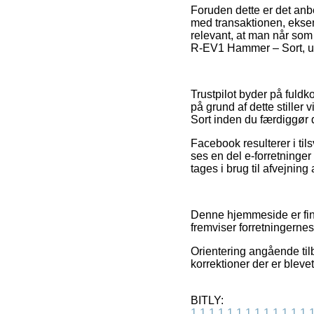
Foruden dette er det anbe
med transaktionen, eksem
relevant, at man når som 
R-EV1 Hammer – Sort, ua
Trustpilot byder på fuld
på grund af dette stille
Sort inden du færdiggør 
Facebook resulterer i til
ses en del e-forretninge
tages i brug til afvejning
Denne hjemmeside er fina
fremviser forretningernes
Orientering angående tilb
korrektioner der er blevet
BITLY:
1
1
1
1
1
1
1
1
1
1
1
1
1