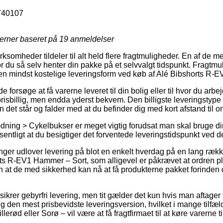
740107
jerner baseret på
19
anmeldelser
ksomheder tildeler til alt held flere fragtmuligheder. En af de me
du så selv henter din pakke på et selvvalgt tidspunkt. Fragtmul
en mindst kostelige leveringsform ved køb af Alé Bibshorts R-
rsøge at få varerne leveret til din bolig eller til hvor du arbe
risbillig, men endda yderst bekvem. Den billigste leveringstype
 det står og falder med at du befinder dig med kort afstand til o
ning > Cykelbukser er meget vigtig forudsat man skal bruge din
ntligt at du besigtiger det forventede leveringstidspunkt ved de
ninger udlover levering på blot en enkelt hverdag på en lang ræ
s R-EV1 Hammer – Sort, som alligevel er påkrævet at ordren pla
n at de med sikkerhed kan nå at få produkterne pakket forinden 
sikrer gebyrfri levering, men tit gælder det kun hvis man aftager f
dig den mest prisbevidste leveringsversion, hvilket i mange tilf
llerød eller Sorø – vil være at få fragtfirmaet til at køre varerne t