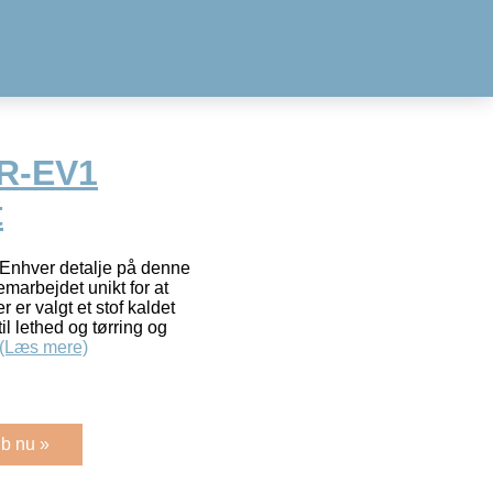
 R-EV1
t
 Enhver detalje på denne
marbejdet unikt for at
 er valgt et stof kaldet
il lethed og tørring og
(Læs mere)
b nu »