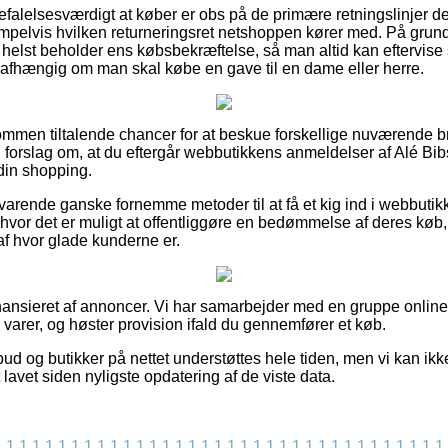
falelsesværdigt at køber er obs på de primære retningslinjer der 
pelvis hvilken returneringsret netshoppen kører med. På grund 
helst beholder ens købsbekræftelse, så man altid kan eftervise s
fhængig om man skal købe en gave til en dame eller herre.
kommen tiltalende chancer for at beskue forskellige nuværende 
r vi forslag om, at du eftergår webbutikkens anmeldelser af Alé
din shopping.
svarende ganske fornemme metoder til at få et kig ind i webbutikke
r hvor det er muligt at offentliggøre en bedømmelse af deres k
 af hvor glade kunderne er.
nsieret af annoncer. Vi har samarbejder med en gruppe online ou
 varer, og høster provision ifald du gennemfører et køb.
ud og butikker på nettet understøttes hele tiden, men vi kan ikk
 lavet siden nyligste opdatering af de viste data.
1
1
1
1
1
1
1
1
1
1
1
1
1
1
1
1
1
1
1
1
1
1
1
1
1
1
1
1
1
1
1
1
1
1
1