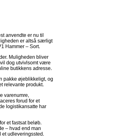
st anvendte er nu til
igheden er altså særligt
EV1 Hammer – Sort.
jder. Muligheden bliver
 vil dog utvivlsomt være
nline butikkens adresse.
 pakke øjeblikkeligt, og
t relevante produkt.
kke varenumre,
ceres forud for et
de logistikansatte har
or et fastsat beløb.
ælde – hvad end man
il et udleveringssted.