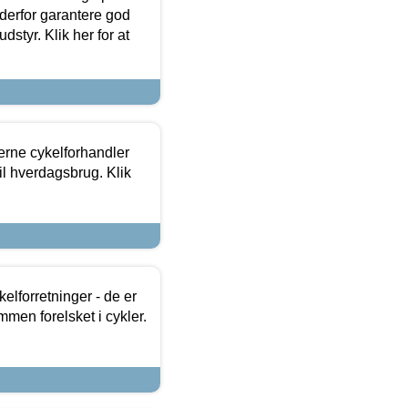
 derfor garantere god
dstyr. Klik her for at
erne cykelforhandler
til hverdagsbrug. Klik
lforretninger - de er
mmen forelsket i cykler.