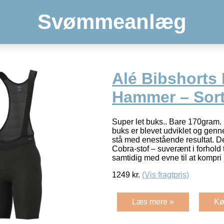
Svømmeanlæg
Alé Bibshorts
Hammer – Sor
Super let buks.. Bare 170gram.
buks er blevet udviklet og genne
stå med enestående resultat. Der
Cobra-stof – suverænt i forhold t
samtidig med evne til at kompri
1249
kr.
(Vis fragtpris)
Læs mere »
Kø