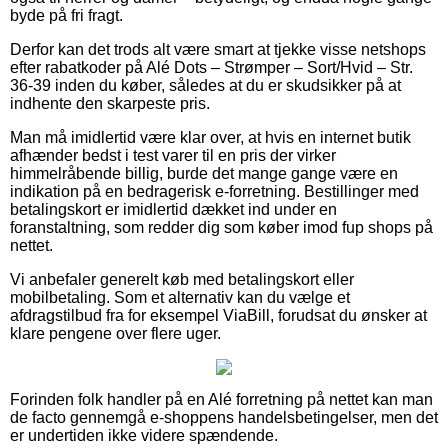
byde på fri fragt.
Derfor kan det trods alt være smart at tjekke visse netshops
efter rabatkoder på Alé Dots – Strømper – Sort/Hvid – Str.
36-39 inden du køber, således at du er skudsikker på at
indhente den skarpeste pris.
Man må imidlertid være klar over, at hvis en internet butik
afhænder bedst i test varer til en pris der virker
himmelråbende billig, burde det mange gange være en
indikation på en bedragerisk e-forretning. Bestillinger med
betalingskort er imidlertid dækket ind under en
foranstaltning, som redder dig som køber imod fup shops på
nettet.
Vi anbefaler generelt køb med betalingskort eller
mobilbetaling. Som et alternativ kan du vælge et
afdragstilbud fra for eksempel ViaBill, forudsat du ønsker at
klare pengene over flere uger.
Forinden folk handler på en Alé forretning på nettet kan man
de facto gennemgå e-shoppens handelsbetingelser, men det
er undertiden ikke videre spændende.