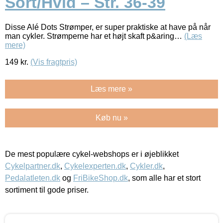
Sort/Hvid – Str. 36-39
Disse Alé Dots Strømper, er super praktiske at have på når
man cykler. Strømperne har et højt skaft p&aring…
(Læs
mere)
149
kr.
(Vis fragtpris)
Læs mere »
Køb nu »
De mest populære cykel-webshops er i øjeblikket
Cykelpartner.dk
,
Cykelexperten.dk
,
Cykler.dk
,
Pedalatleten.dk
og
FriBikeShop.dk
, som alle har et stort
sortiment til gode priser.