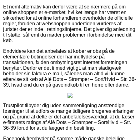
Et nemt alternativ kan derfor være at se nærmere på om
online shoppen er e-mærket, hvilket længe har været en
sikkerhed for at online forhandleren overholder de officielle
regler, foruden at webshoppen undertiden vurderes af
jurister der er inde i retningslinjerne. Det giver dig anledning
til støtte, såfremt du møder problemer i forbindelse med dit
køb.
Endvidere kan det anbefales at køber er obs på de
elementære betingelser der har indflydelse på
transaktionen, fx den ombytningsret internet forretningen
benytter. Derfor er det tilmed vigtigt, at man stadigvæk
beholder sin faktura e-mail, således man altid vil kunne
eftervise sit køb af Alé Dots – Strømper – Sort/Hvid – Str. 36-
39, hvad end du er på gaveindkøb til en herre eller dame.
Trustpilot tilbyder dig uden sammenligning anstændige
løsninger til at udforske mange tidligere brugeres erfaringer
og på grund af dette er det anbefalelsesværdigt, at du læser
e-firmaets ratings af Alé Dots – Strømper – Sort/Hvid – Str.
36-39 forud for at du lægger din bestilling.
Facebook frembyder på samme måde ganske belejlige