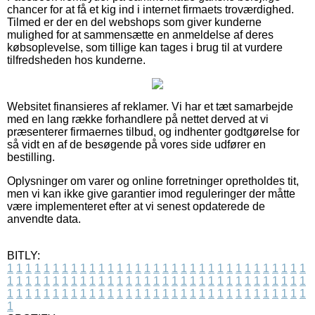
chancer for at få et kig ind i internet firmaets troværdighed.
Tilmed er der en del webshops som giver kunderne
mulighed for at sammensætte en anmeldelse af deres
købsoplevelse, som tillige kan tages i brug til at vurdere
tilfredsheden hos kunderne.
Websitet finansieres af reklamer. Vi har et tæt samarbejde
med en lang række forhandlere på nettet derved at vi
præsenterer firmaernes tilbud, og indhenter godtgørelse for
så vidt en af de besøgende på vores side udfører en
bestilling.
Oplysninger om varer og online forretninger opretholdes tit,
men vi kan ikke give garantier imod reguleringer der måtte
være implementeret efter at vi senest opdaterede de
anvendte data.
BITLY:
1
1
1
1
1
1
1
1
1
1
1
1
1
1
1
1
1
1
1
1
1
1
1
1
1
1
1
1
1
1
1
1
1
1
1
1
1
1
1
1
1
1
1
1
1
1
1
1
1
1
1
1
1
1
1
1
1
1
1
1
1
1
1
1
1
1
1
1
1
1
1
1
1
1
1
1
1
1
1
1
1
1
1
1
1
1
1
1
1
1
1
1
1
1
1
1
1
1
1
1