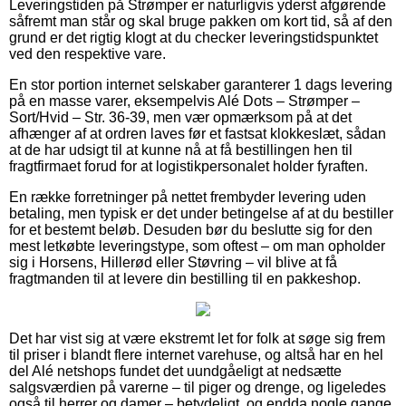
Leveringstiden på Strømper er naturligvis yderst afgørende
såfremt man står og skal bruge pakken om kort tid, så af den
grund er det rigtig klogt at du checker leveringstidspunktet
ved den respektive vare.
En stor portion internet selskaber garanterer 1 dags levering
på en masse varer, eksempelvis Alé Dots – Strømper –
Sort/Hvid – Str. 36-39, men vær opmærksom på at det
afhænger af at ordren laves før et fastsat klokkeslæt, sådan
at de har udsigt til at kunne nå at få bestillingen hen til
fragtfirmaet forud for at logistikpersonalet holder fyraften.
En række forretninger på nettet frembyder levering uden
betaling, men typisk er det under betingelse af at du bestiller
for et bestemt beløb. Desuden bør du beslutte sig for den
mest letkøbte leveringstype, som oftest – om man opholder
sig i Horsens, Hillerød eller Støvring – vil blive at få
fragtmanden til at levere din bestilling til en pakkeshop.
Det har vist sig at være ekstremt let for folk at søge sig frem
til priser i blandt flere internet varehuse, og altså har en hel
del Alé netshops fundet det uundgåeligt at nedsætte
salgsværdien på varerne – til piger og drenge, og ligeledes
også til herrer og damer – betydeligt, og endda nogle gange