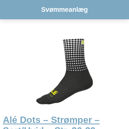
Svømmeanlæg
Alé Dots – Strømper –