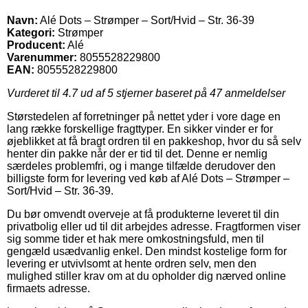
Navn:
Alé Dots – Strømper – Sort/Hvid – Str. 36-39
Kategori:
Strømper
Producent:
Alé
Varenummer:
8055528229800
EAN:
8055528229800
Vurderet til
4.7
ud af 5 stjerner baseret på
47
anmeldelser
Størstedelen af forretninger på nettet yder i vore dage en
lang række forskellige fragttyper. En sikker vinder er for
øjeblikket at få bragt ordren til en pakkeshop, hvor du så selv
henter din pakke når der er tid til det. Denne er nemlig
særdeles problemfri, og i mange tilfælde derudover den
billigste form for levering ved køb af Alé Dots – Strømper –
Sort/Hvid – Str. 36-39.
Du bør omvendt overveje at få produkterne leveret til din
privatbolig eller ud til dit arbejdes adresse. Fragtformen viser
sig somme tider et hak mere omkostningsfuld, men til
gengæld usædvanlig enkel. Den mindst kostelige form for
levering er utvivlsomt at hente ordren selv, men den
mulighed stiller krav om at du opholder dig nærved online
firmaets adresse.