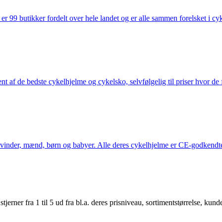
 99 butikker fordelt over hele landet og er alle sammen forelsket i cykl
nt af de bedste cykelhjelme og cykelsko, selvfølgelig til priser hvor de 
kvinder, mænd, børn og babyer. Alle deres cykelhjelme er CE-godkendte
er fra 1 til 5 ud fra bl.a. deres prisniveau, sortimentstørrelse, kunde