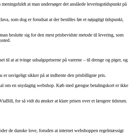
så meningsfuldt at man undersøger det anslåede leveringstidspunkt på
a, som dog er forudsat at der bestilles før et nøjagtigt tidspunkt,
man beslutte sig for den mest prisbevidste metode til levering, som
gssted.
set til at at tvinge udsalgspriserne på varerne – til drenge og piger, og
r usvigeligt sikker på at indhente den prisbilligste pris.
esignal om en snydagtig webshop. Køb med gængse betalingskort er ikke
Bill, for så vidt du ønsker at klare prisen over et længere tidsrum.
nder de danske love, foruden at internet webshoppen regelmæssigt