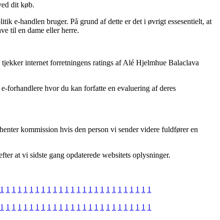
ved dit køb.
k e-handlen bruger. På grund af dette er det i øvrigt essesentielt, at
e til en dame eller herre.
du tjekker internet forretningens ratings af Alé Hjelmhue Balaclava
e-forhandlere hvor du kan forfatte en evaluering af deres
dhenter kommission hvis den person vi sender videre fuldfører en
efter at vi sidste gang opdaterede websitets oplysninger.
1
1
1
1
1
1
1
1
1
1
1
1
1
1
1
1
1
1
1
1
1
1
1
1
1
1
1
1
1
1
1
1
1
1
1
1
1
1
1
1
1
1
1
1
1
1
1
1
1
1
1
1