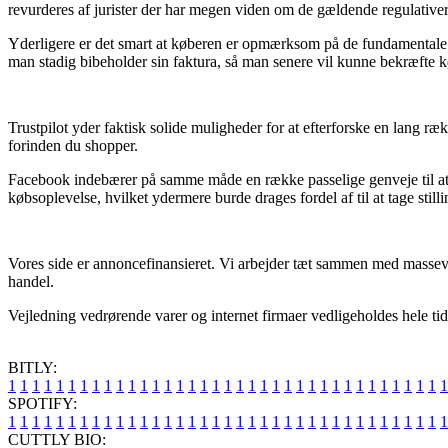
revurderes af jurister der har megen viden om de gældende regulativer
Yderligere er det smart at køberen er opmærksom på de fundamentale beti
man stadig bibeholder sin faktura, så man senere vil kunne bekræfte k
Trustpilot yder faktisk solide muligheder for at efterforske en lang ræ
forinden du shopper.
Facebook indebærer på samme måde en række passelige genveje til at f
købsoplevelse, hvilket ydermere burde drages fordel af til at tage stilli
Vores side er annoncefinansieret. Vi arbejder tæt sammen med massevi
handel.
Vejledning vedrørende varer og internet firmaer vedligeholdes hele tide
BITLY:
1
1
1
1
1
1
1
1
1
1
1
1
1
1
1
1
1
1
1
1
1
1
1
1
1
1
1
1
1
1
1
1
1
1
1
1
1
SPOTIFY:
1
1
1
1
1
1
1
1
1
1
1
1
1
1
1
1
1
1
1
1
1
1
1
1
1
1
1
1
1
1
1
1
1
1
1
1
1
CUTTLY BIO: