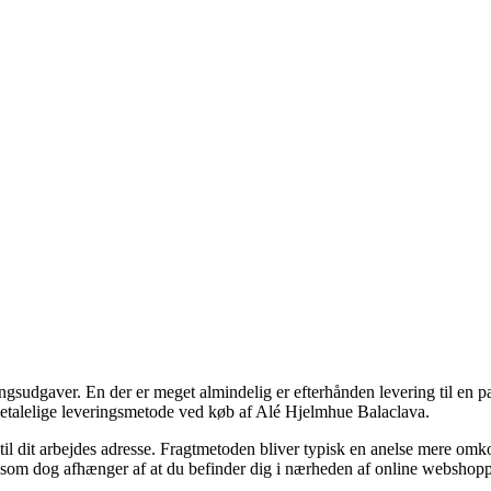
ngsudgaver. En der er meget almindelig er efterhånden levering til en pa
 betalelige leveringsmetode ved køb af Alé Hjelmhue Balaclava.
 til dit arbejdes adresse. Fragtmetoden bliver typisk en anelse mere om
, som dog afhænger af at du befinder dig i nærheden af online webshop