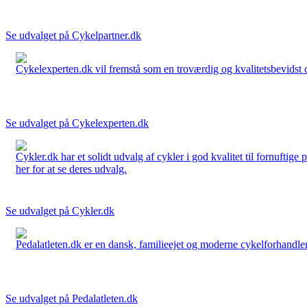
Se udvalget på Cykelpartner.dk
Cykelexperten.dk vil fremstå som en troværdig og kvalitetsbevidst cyk
Se udvalget på Cykelexperten.dk
Cykler.dk har et solidt udvalg af cykler i god kvalitet til fornuftige
her for at se deres udvalg.
Se udvalget på Cykler.dk
Pedalatleten.dk er en dansk, familieejet og moderne cykelforhandler 
Se udvalget på Pedalatleten.dk