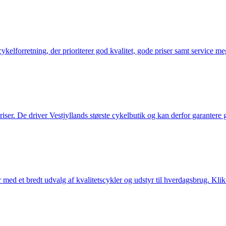
elforretning, der prioriterer god kvalitet, gode priser samt service mege
 priser. De driver Vestjyllands største cykelbutik og kan derfor garantere
med et bredt udvalg af kvalitetscykler og udstyr til hverdagsbrug. Klik 