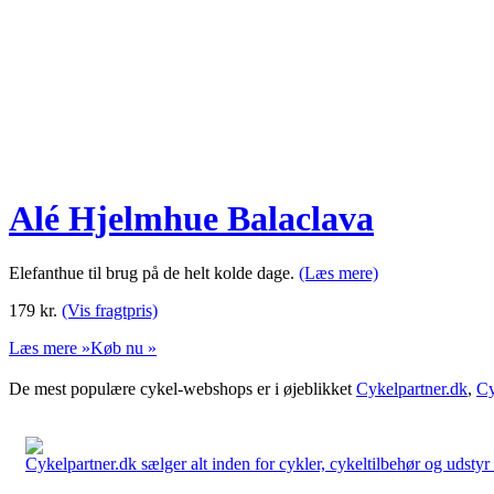
Alé Hjelmhue Balaclava
Elefanthue til brug på de helt kolde dage.
(Læs mere)
179
kr.
(Vis fragtpris)
Læs mere »
Køb nu »
De mest populære cykel-webshops er i øjeblikket
Cykelpartner.dk
,
Cy
Cykelpartner.dk sælger alt inden for cykler, cykeltilbehør og udstyr o