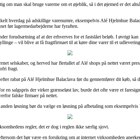
ig om man skal bruge varerne om et øjeblik, så i det øjemed er det alt
kelt hverdag på adskillige varenumre, eksempelvis Alé Hjelmhue Balaclav
dnet før lagermedarbejderne har fyraften.
 forudsætning af at der erhverves for et fastslået beløb. I øvrigt kan 
linge – vil blive at få fragtfirmaet til at køre dine varer til et udleverin
ternet selskaber, og herved har flertallet af Alé shops på nettet været pres
fri fragt.
efter rabat på Alé Hjelmhue Balaclava før du gennemfører dit køb, så du e
for en salgspris der virker grænseløst lav, burde det ofte være et far
erfor falske firmaer på nettet.
nden løsning bør du vælge en løsning på afbetaling som eksempelvis Via
omhedens regler, det er dog i reglen ikke særlig sjovt.
ftersom det bør være en forsikring om at internet virksomheden anerke