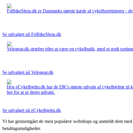
FriBikeShop.dk er Danmarks største kæde af cykelforretninger - de er
Se udvalget på FriBikeShop.dk
Velogear.dk stræber efter at være en cykelbutik, med et godt sortime
Se udvalget på Velogear.dk
Hos eCykelhjelm.dk har de DK's største udvalg af cykelhjelme til 
her for at se deres udvalg.
Se udvalget på eCykelhjelm.dk
Vi har gennemgået de mest populære webshops og anmeldt dem med stjern
betalingsmuligheder.