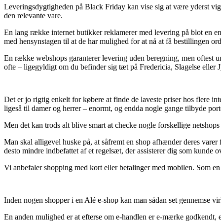
Leveringsdygtigheden på Black Friday kan vise sig at være yderst vigt
den relevante vare.
En lang række internet butikker reklamerer med levering på blot en en
med hensynstagen til at de har mulighed for at nå at få bestillingen or
En række webshops garanterer levering uden beregning, men oftest under
ofte – ligegyldigt om du befinder sig tæt på Fredericia, Slagelse eller Jyl
Det er jo rigtig enkelt for købere at finde de laveste priser hos flere in
ligeså til damer og herrer – enormt, og endda nogle gange tilbyde porto
Men det kan trods alt blive smart at checke nogle forskellige netshops 
Man skal alligevel huske på, at såfremt en shop afhænder deres varer 
desto mindre indbefattet af et regelsæt, der assisterer dig som kunde ov
Vi anbefaler shopping med kort eller betalinger med mobilen. Som en a
Inden nogen shopper i en Alé e-shop kan man sådan set gennemse virks
En anden mulighed er at efterse om e-handlen er e-mærke godkendt, e