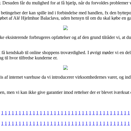
. Desuden får du mulighed for at få hjælp, når du forvoldes problemer 
ngelser der kan spille ind i forbindelse med handlen, fx den byttepoliti
øbet af Alé Hjelmhue Balaclava, uden hensyn til om du skal købe en gav
kke eksisterende forbrugeres opfattelser og af den grund tilråder vi, at 
å kendskab til online shoppens troværdighed. I øvrigt møder vi en del 
ng til hvor tilfredse kunderne er.
s af internet varehuse da vi introducerer virksomhedernes varer, og in
n, men vi kan ikke give garantier imod rettelser der er blevet iværksat 
1
1
1
1
1
1
1
1
1
1
1
1
1
1
1
1
1
1
1
1
1
1
1
1
1
1
1
1
1
1
1
1
1
1
1
1
1
1
1
1
1
1
1
1
1
1
1
1
1
1
1
1
1
1
1
1
1
1
1
1
1
1
1
1
1
1
1
1
1
1
1
1
1
1