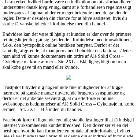
af e-mærket, hvilket burde være en indikation om at e-forhandleren
understøtter dansk lovgivning, samt at e-forhandleren regelmæssigt
undersøges af fagmænd der er meget bekendte med de gældende
regler. Dette er desuden din chance for at blive assisteret, hvis du
skulle få vanskeligheder i forbindelse med din handel.
Endvidere kan det være til hjælp at kunden er klar over de primære
retningslinjer der gør sig gældende i forbindelse med transaktionen,
f.eks. den byttepolitik online butikken benytter. Derfor er det
samtidig afgørende, at man permanent beholder ens faktura, således
man altid vil kunne dokumentere sin ordre af Alé Solid Cross –
Cykeltrøje m. korte ærmer – Str. 2XL – Blå, ligegyldigt om man
skal købe gave til en mand eller kvinde.
Trustpilot tilbyder dig nogenlunde fine muligheder for at kigge
nærmere på ganske mange nuværende brugeres synspunkter og
derfor er det anbefalelsesværdigt, at du efterforsker online
webshoppens bedømmelser af Alé Solid Cross – Cykeltrøje m. korte
ærmer – Str. 2XL – Blå inden du handler.
Facebook fører til lignende egentlig stabile løsninger til at få indsigt i
internet virksomhedens kundetilfredshed. Derudover ser vi en del
netshops hvor du kan formulere en omtale af ordreforløbet, hvilket
lige så vel burde tages i brug til at danne dig et indtryk af hvor glade