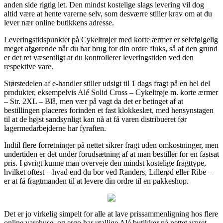
anden side rigtig let. Den mindst kostelige slags levering vil dog
altid være at hente varerne selv, som desværre stiller krav om at du
lever nær online butikkens adresse.
Leveringstidspunktet på Cykeltrøjer med korte ærmer er selvfølgelig
meget afgørende når du har brug for din ordre fluks, så af den grund
er det ret væsentligt at du kontrollerer leveringstiden ved den
respektive vare.
Størstedelen af e-handler stiller udsigt til 1 dags fragt på en hel del
produkter, eksempelvis Alé Solid Cross – Cykeltrøje m. korte ærmer
– Str. 2XL – Blå, men vær på vagt da det er betinget af at
bestillingen placeres forinden et fast klokkeslæt, med hensynstagen
til at de højst sandsynligt kan nå at få varen distribueret før
lagermedarbejderne har fyraften.
Indtil flere forretninger på nettet sikrer fragt uden omkostninger, men
undertiden er det under forudsætning af at man bestiller for en fastsat
pris. I øvrigt kunne man overveje den mindst kostelige fragttype,
hvilket oftest – hvad end du bor ved Randers, Lillerød eller Ribe –
er at få fragtmanden til at levere din ordre til en pakkeshop.
Det er jo virkelig simpelt for alle at lave prissammenligning hos flere
online varehuse, og ergo har utallige Alé butikker på nettet været