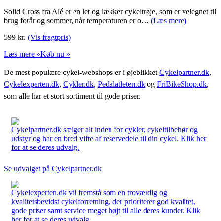
Solid Cross fra Alé er en let og lækker cykeltrøje, som er velegnet til
brug forår og sommer, når temperaturen er o…
(Læs mere)
599
kr.
(Vis fragtpris)
Læs mere »
Køb nu »
De mest populære cykel-webshops er i øjeblikket
Cykelpartner.dk
,
Cykelexperten.dk
,
Cykler.dk
,
Pedalatleten.dk
og
FriBikeShop.dk
,
som alle har et stort sortiment til gode priser.
Cykelpartner.dk sælger alt inden for cykler, cykeltilbehør og
udstyr og har en bred vifte af reservedele til din cykel. Klik her
for at se deres udvalg.
Se udvalget på Cykelpartner.dk
Cykelexperten.dk vil fremstå som en troværdig og
kvalitetsbevidst cykelforretning, der prioriterer god kvalitet,
gode priser samt service meget højt til alle deres kunder. Klik
her for at se deres udvalg.