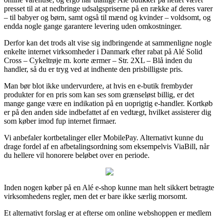
presset til at at nedbringe udsalgspriserne på en række af deres varer
– til babyer og børn, samt også til mænd og kvinder – voldsomt, og
endda nogle gange garantere levering uden omkostninger.
Derfor kan det trods alt vise sig indbringende at sammenligne nogle
enkelte internet virksomheder i Danmark efter rabat på Alé Solid
Cross – Cykeltrøje m. korte ærmer – Str. 2XL – Blå inden du
handler, så du er tryg ved at indhente den prisbilligste pris.
Man bør blot ikke undervurdere, at hvis en e-butik frembyder
produkter for en pris som kan ses som grænseløst billig, er det
mange gange være en indikation på en uoprigtig e-handler. Kortkøb
er på den anden side indbefattet af en vedtægt, hvilket assisterer dig
som køber imod fup internet firmaer.
Vi anbefaler kortbetalinger eller MobilePay. Alternativt kunne du
drage fordel af en afbetalingsordning som eksempelvis ViaBill, når
du hellere vil honorere beløbet over en periode.
Inden nogen køber på en Alé e-shop kunne man helt sikkert betragte
virksomhedens regler, men det er bare ikke særlig morsomt.
Et alternativt forslag er at efterse om online webshoppen er medlem