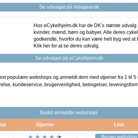
Se udvalget på Velogear.dk
Hos eCykelhjelm.dk har de DK's største udvalg a
kvinder, mænd, børn og babyer. Alle deres cyke
godkendte, hvorfor du kan være helt tryg ved at
Klik her for at se deres udvalg.
Se udvalget på eCykelhjelm.dk
t populære webshops og anmeldt dem med stjerner fra 1 til 5 ud
rrelse, kundeservice, brugervenlighed, betingelser, leveringsfor
Bedst anmeldte webshops
op
Stjerner
Link
Besøg webshop