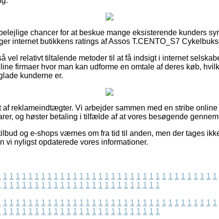
ng.
t belejlige chancer for at beskue mange eksisterende kunders s
søger internet butikkens ratings af Assos T.CENTO_S7 Cykelbukser
vel relativt tiltalende metoder til at få indsigt i internet selskab
line firmaer hvor man kan udforme en omtale af deres køb, hvilk
r glade kunderne er.
t af reklameindtægter. Vi arbejder sammen med en stribe online
rer, og høster betaling i tilfælde af at vores besøgende gennem
ilbud og e-shops værnes om fra tid til anden, men der tages ikk
en vi nyligst opdaterede vores informationer.
1
1
1
1
1
1
1
1
1
1
1
1
1
1
1
1
1
1
1
1
1
1
1
1
1
1
1
1
1
1
1
1
1
1
1
1
1
1
1
1
1
1
1
1
1
1
1
1
1
1
1
1
1
1
1
1
1
1
1
1
1
1
1
1
1
1
1
1
1
1
1
1
1
1
1
1
1
1
1
1
1
1
1
1
1
1
1
1
1
1
1
1
1
1
1
1
1
1
1
1
1
1
1
1
1
1
1
1
1
1
1
1
1
1
1
1
1
1
1
1
1
1