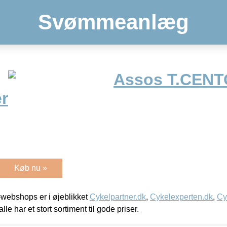
Svømmeanlæg
Assos T.CEN
r
Køb nu »
webshops er i øjeblikket
Cykelpartner.dk
,
Cykelexperten.dk
,
Cy
alle har et stort sortiment til gode priser.