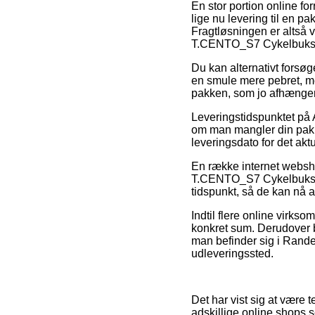
En stor portion online fo
lige nu levering til en p
Fragtløsningen er altså vi
T.CENTO_S7 Cykelbuks
Du kan alternativt forsøge
en smule mere pebret, men
pakken, som jo afhænger
Leveringstidspunktet på 
om man mangler din pakke
leveringsdato for det akt
En række internet websh
T.CENTO_S7 Cykelbukser,
tidspunkt, så de kan nå a
Indtil flere online virks
konkret sum. Derudover b
man befinder sig i Rander
udleveringssted.
Det har vist sig at være 
adskillige online shops s