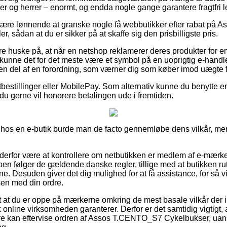
mer og herrer – enormt, og endda nogle gange garantere fragtfri l
ære lønnende at granske nogle få webbutikker efter rabat på
, sådan at du er sikker på at skaffe sig den prisbilligste pris.
e huske på, at når en netshop reklamerer deres produkter for e
nne det for det meste være et symbol på en uoprigtig e-handle
t en del af en forordning, som værner dig som køber imod uægte f
tbestillinger eller MobilePay. Som alternativ kunne du benytte e
du gerne vil honorere betalingen ude i fremtiden.
 hos en e-butik burde man de facto gennemløbe dens vilkår, men
 derfor være at kontrollere om netbutikken er medlem af e-mærke
en følger de gældende danske regler, tillige med at butikken ru
rene. Desuden giver det dig mulighed for at få assistance, for så vi
sen med din ordre.
t at du er oppe på mærkerne omkring de mest basale vilkår der in
 online virksomheden garanterer. Derfor er det samtidig vigtigt,
ere kan eftervise ordren af Assos T.CENTO_S7 Cykelbukser, uan