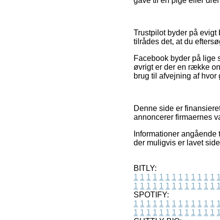
gave til en pige eller dre
Trustpilot byder på evig
tilrådes det, at du efter
Facebook byder på lige så 
øvrigt er der en række on
brug til afvejning af hvo
Denne side er finansiere
annoncerer firmaernes va
Informationer angående t
der muligvis er lavet sid
BITLY:
1
1
1
1
1
1
1
1
1
1
1
1
1
1
1
1
1
1
1
1
1
1
1
1
1
1
SPOTIFY:
1
1
1
1
1
1
1
1
1
1
1
1
1
1
1
1
1
1
1
1
1
1
1
1
1
1