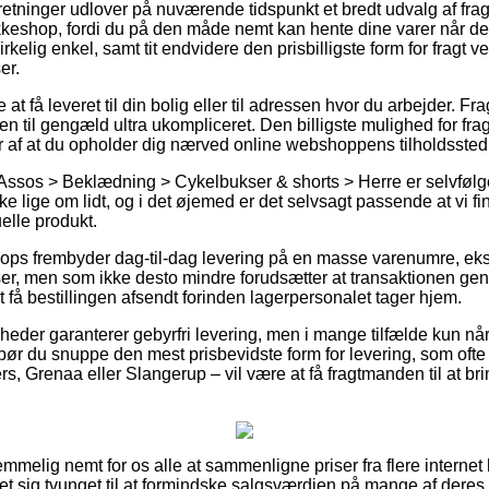
rretninger udlover på nuværende tidspunkt et bredt udvalg af frag
akkeshop, fordi du på den måde nemt kan hente dine varer når de
rkelig enkel, samt tit endvidere den prisbilligste form for fragt 
er.
 at få leveret til din bolig eller til adressen hvor du arbejder. Fr
 til gengæld ultra ukompliceret. Den billigste mulighed for frag
 af at du opholder dig nærved online webshoppens tilholdssted
Assos > Beklædning > Cykelbukser & shorts > Herre er selvfølge
 lige om lidt, og i det øjemed er det selvsagt passende at vi f
uelle produkt.
ops frembyder dag-til-dag levering på en masse varenumre, e
 men som ikke desto mindre forudsætter at transaktionen genn
t få bestillingen afsendt forinden lagerpersonalet tager hjem.
omheder garanterer gebyrfri levering, men i mange tilfælde kun nå
ør du snuppe den mest prisbevidste form for levering, som ofte
s, Grenaa eller Slangerup – vil være at få fragtmanden til at brin
temmelig nemt for os alle at sammenligne priser fra flere internet
et sig tvunget til at formindske salgsværdien på mange af deres 