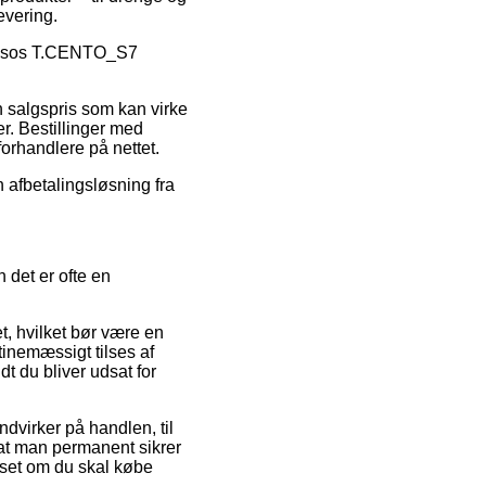
evering.
 Assos T.CENTO_S7
n salgspris som kan virke
r. Bestillinger med
orhandlere på nettet.
n afbetalingsløsning fra
 det er ofte en
t, hvilket bør være en
tinemæssigt tilses af
dt du bliver udsat for
dvirker på handlen, til
 at man permanent sikrer
set om du skal købe