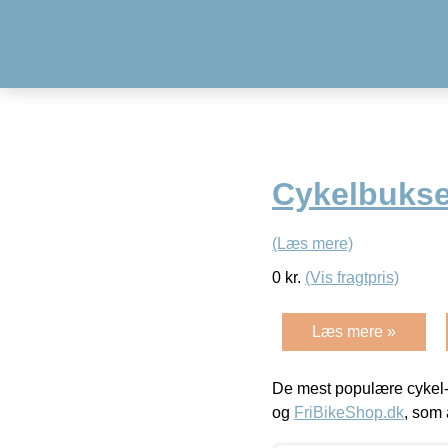
Cykelbukse
(Læs mere)
0
kr.
(Vis fragtpris)
Læs mere »
De mest populære cykel-
og
FriBikeShop.dk
, som 