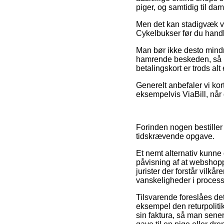
piger, og samtidig til da
Men det kan stadigvæk v
Cykelbukser før du handler
Man bør ikke desto mindr
hamrende beskeden, så ku
betalingskort er trods al
Generelt anbefaler vi kor
eksempelvis ViaBill, når 
Forinden nogen bestiller
tidskrævende opgave.
Et nemt alternativ kunne
påvisning af at webshopp
jurister der forstår vilkå
vanskeligheder i proces
Tilsvarende foreslåes de
eksempel den returpolitik
sin faktura, så man sen