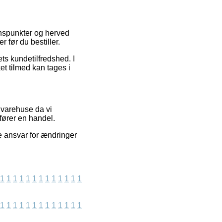
ynspunkter og herved
 før du bestiller.
ets kundetilfredshed. I
et tilmed kan tages i
 varehuse da vi
fører en handel.
e ansvar for ændringer
1
1
1
1
1
1
1
1
1
1
1
1
1
1
1
1
1
1
1
1
1
1
1
1
1
1