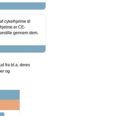
f cykelhjelme til
lhjelme er CE-
 bestille gennem dem.
 fra bl.a. deres
mer og