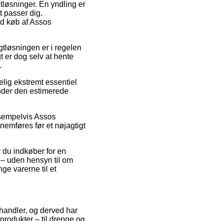
tløsninger. En yndling er
t passer dig.
ved køb af Assos
agtløsningen er i regelen
t er dog selv at hente
.
lig ekstremt essentiel
inder den estimerede
ksempelvis Assos
emføres før et nøjagtigt
r du indkøber for en
 – uden hensyn til om
ge varerne til et
 handler, og derved har
produkter – til drenge og