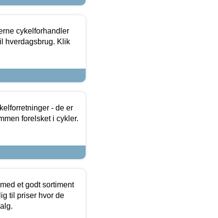
erne cykelforhandler
til hverdagsbrug. Klik
lforretninger - de er
mmen forelsket i cykler.
 med et godt sortiment
g til priser hvor de
alg.